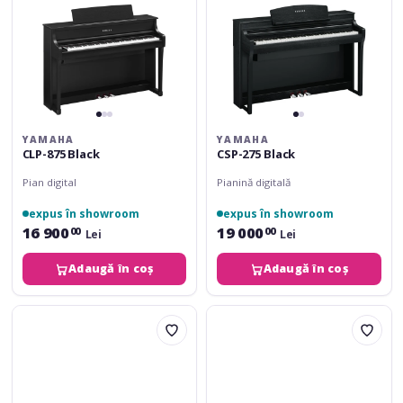
YAMAHA
YAMAHA
CLP-875 Black
CSP-275 Black
Pian digital
Pianină digitală
expus în showroom
expus în showroom
16 900
19 000
00
00
Lei
Lei
Adaugă în coș
Adaugă în coș
Yamaha
Yamaha
CSP-
CSP-
275
255
White
White