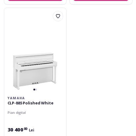
Yamaha
CLP-
885
Polished
White
YAMAHA
CLP-885 Polished White
Pian digital
30 400
00
Lei