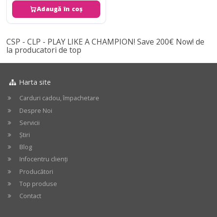
Adaugă în coș
CSP - CLP - PLAY LIKE A CHAMPION! Save 200€ Now! de
la producatori de top
Harta site
Carduri cadou, împachetare
Despre Noi
Servicii
Știri
Blog
Infocentru clienți
Producători
Top produse
Contact