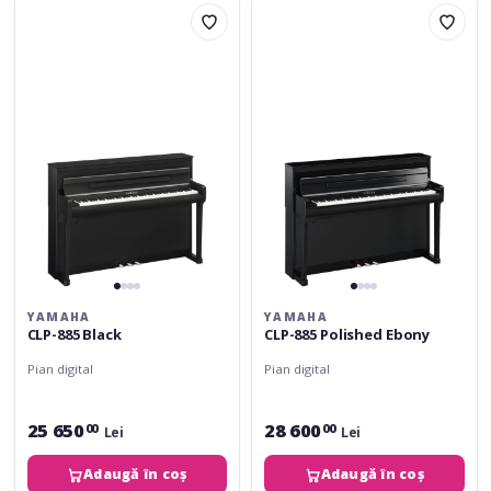
Yamaha
Yamaha
CLP-
CLP-
885
885
Black
Polished
Ebony
YAMAHA
YAMAHA
CLP-885 Black
CLP-885 Polished Ebony
Pian digital
Pian digital
25 650
28 600
00
00
Lei
Lei
Adaugă în coș
Adaugă în coș