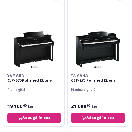
875
275
Polished
Polished
Ebony
Ebony
YAMAHA
YAMAHA
CLP-875 Polished Ebony
CSP-275 Polished Ebony
Pian digital
Pianină digitală
19 100
21 000
00
00
Lei
Lei
Adaugă în coș
Adaugă în coș