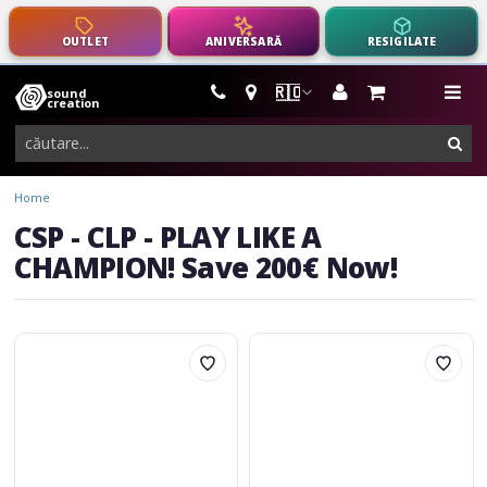
OUTLET
ANIVERSARĂ
RESIGILATE
🇷🇴
sound
instrumente
me
creation
muzicale,
cau
echipamente
pro-
Home
audio
CSP - CLP - PLAY LIKE A
CHAMPION! Save 200€ Now!
Yamaha
Yamaha
CLP-
CSP-
875
275
Black
Black