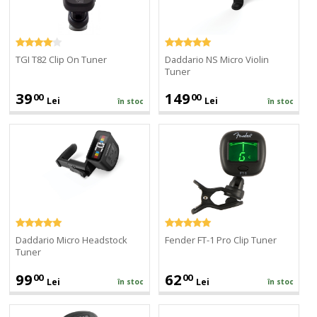
Tuner
Tuner
TGI T82 Clip On Tuner
Daddario NS Micro Violin
Tuner
39
149
00
00
Lei
Lei
în stoc
în stoc
Daddario
Fender
Micro
FT-
Headstock
1
Tuner
Pro
Clip
Tuner
Daddario Micro Headstock
Fender FT-1 Pro Clip Tuner
Tuner
99
62
00
00
Lei
Lei
în stoc
în stoc
Gewa
Wittner