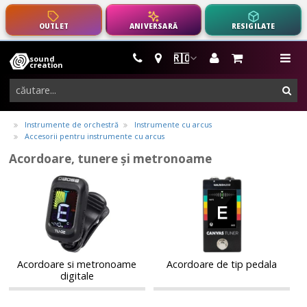
OUTLET
ANIVERSARĂ
RESIGILATE
🇷🇴
sound
instrumente
me
creation
muzicale,
cau
echipamente
pro-
Instrumente de orchestră
Instrumente cu arcus
audio
Accesorii pentru instrumente cu arcus
Acordoare, tunere și metronoame
Acordoare
Acordoare
Acordoare
Acordoare
si
de
si
de
metronoame
tip
metronoame
tip
digitale
pedala
digitale
pedala
Acordoare si metronoame
Acordoare de tip pedala
digitale