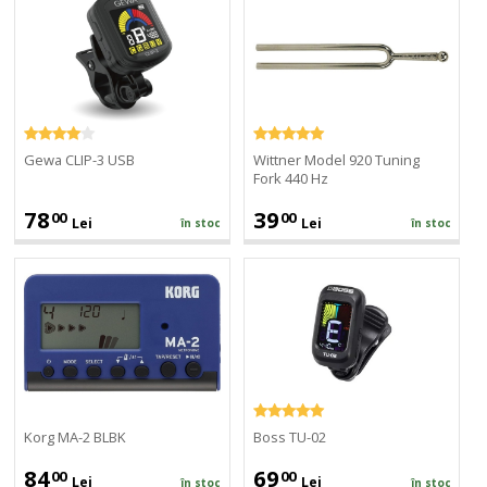
CLIP-
Model
3
920
USB
Tuning
Fork
440
Hz
Gewa CLIP-3 USB
Wittner Model 920 Tuning
Fork 440 Hz
78
39
00
00
Lei
Lei
în stoc
în stoc
Korg
Boss
MA-
TU-
2
02
BLBK
Korg MA-2 BLBK
Boss TU-02
84
69
00
00
Lei
Lei
în stoc
în stoc