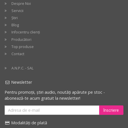
Despre Noi
Servicii
Știri
Blog
Infocentru clienți
Producători
Top produse
Contact
A.N.P.C. - SAL
Newsletter
Pentru promoții, știri audio, noutăți apărute pe stoc -
abonează-te acum gratuit la newsletter!
înscriere
Modalități de plată