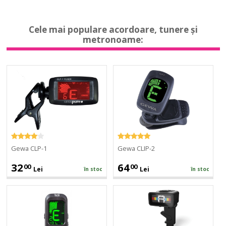
T82
On
Clip
Tuner
On
Cele mai populare acordoare, tunere și
Tuner
metronoame:
Gewa
Gewa
CLP-
CLIP-
1
2
Gewa CLP-1
Gewa CLIP-2
32
64
00
00
Lei
Lei
în stoc
în stoc
TGI
Daddario
T82
NS
Clip
Micro
On
Violin