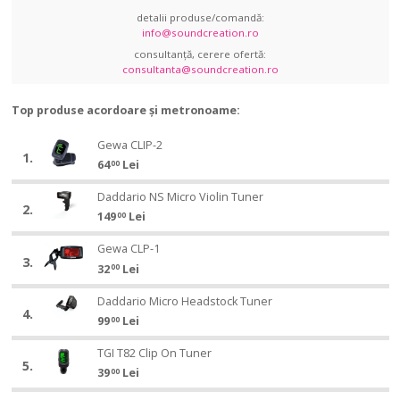
detalii produse/comandă:
info@soundcreation.ro
consultanță, cerere ofertă:
consultanta@soundcreation.ro
Top produse acordoare și metronoame:
Gewa
Gewa CLIP-2
1.
CLIP-
64
Lei
00
Gewa
2
Daddario
CLIP-
Daddario NS Micro Violin Tuner
2.
NS
2
149
Lei
00
Daddario
Micro
Gewa
NS
Violin
Gewa CLP-1
3.
CLP-
Micro
Tuner
32
Lei
00
Gewa
1
Violin
Daddario
CLP-
Daddario Micro Headstock Tuner
Tuner
4.
Micro
1
99
Lei
00
Daddario
Headstock
TGI
Micro
Tuner
TGI T82 Clip On Tuner
5.
T82
Headstock
39
Lei
00
TGI
Clip
Tuner