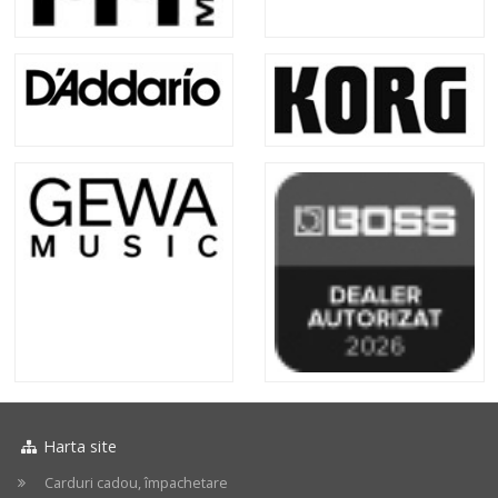
Harta site
Carduri cadou, împachetare