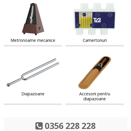
Metronoame
Camertonuri
Metronoame
Camertonuri
mecanice
mecanice
Metronoame mecanice
Camertonuri
Diapazoane
Accesorii
Diapazoane
Accesorii
pentru
pentru
diapazoane
diapazoane
Diapazoane
Accesorii pentru
diapazoane
0356 228 228