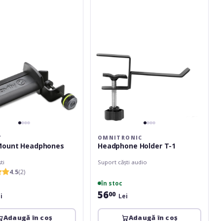
es
T-
1
Y
OMNITRONIC
Mount Headphones
Headphone Holder T-1
ti
Suport căști audio
4.5
(2)
în stoc
56
00
i
Lei
Adaugă în coș
Adaugă în coș