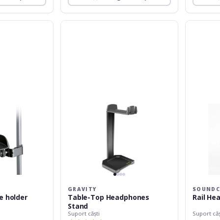
Gravity
SoundCrea
Table-
Rail
Top
Headphon
Headphones
Stand
Stand
Oak
GRAVITY
SOUNDC
e holder
Table-Top Headphones
Rail He
Stand
Suport căști
Suport căș