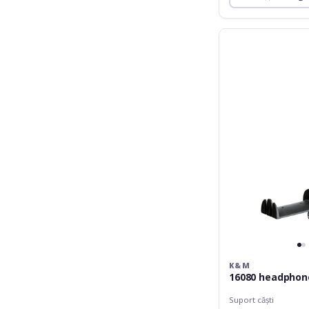
K&M
16080
headphone
holder
K&M
16080 headphon
Suport căști