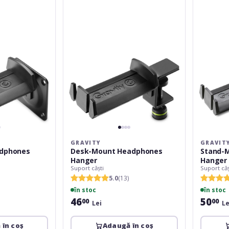
Headphones
Headphon
Hanger
Hanger
GRAVITY
GRAVIT
adphones
Desk-Mount Headphones
Stand-
Hanger
Hanger
Suport căști
Suport căș
5.0
(13)
în stoc
în stoc
46
50
00
00
Lei
Le
 în coș
Adaugă în coș