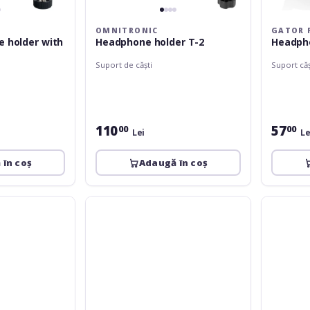
OMNITRONIC
GATOR 
 holder with
Headphone holder T-2
Headph
Suport de căști
Suport căș
110
57
00
00
Lei
Le
 în coș
Adaugă în coș
K&M
K&M
16311
16311
headphone
headphon
wall
wall
holder
holder
white