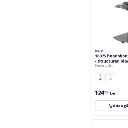
K&M
16075 headphon
- structured bla
Suport căști
124
00
Lei
Adaugă
K&M
16330