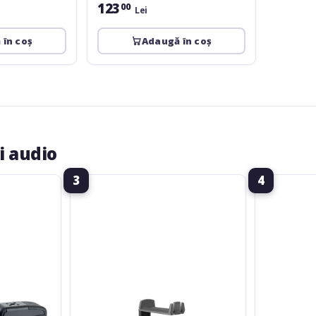
123
00
Lei
 în coș
Adaugă în coș
i audio
3
4
Gravity
Gravity
Table-
Stand-
Top
Mount
Headphones
Headphones
Stand
Hanger