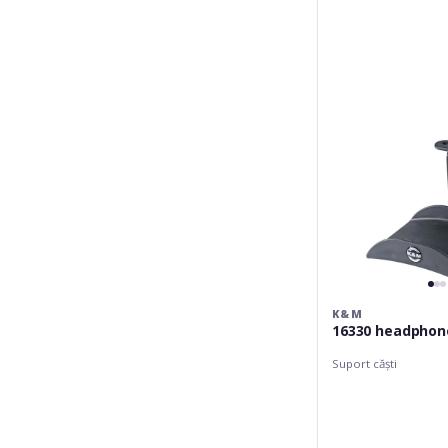
headphone
holder
K&M
16330 headphon
Suport căști