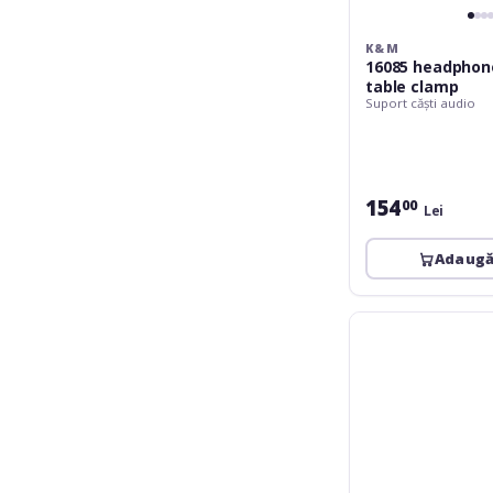
K&M
16085 headphone
table clamp
Suport căști audio
154
00
Lei
Adaugă
K&M
16075
headphone
table
stand
-
structured
black