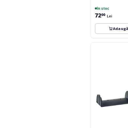
în stoc
72
00
Lei
Adaugă
K&M
16085
headphone
holder
with
table
clamp