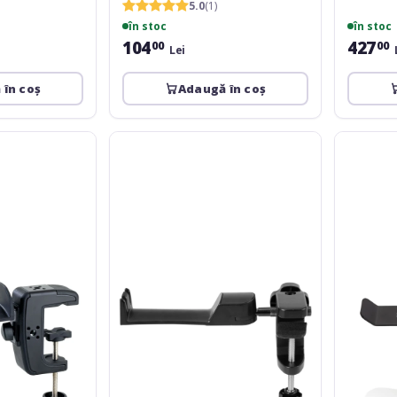
5.0
(1)
în stoc
în stoc
104
427
00
00
Lei
 în coș
Adaugă în coș
Omnitronic
Gator
Headphone
Framewor
holder
Headphon
T-
Hanger
2
For
Desks