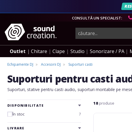
RES
CONSULTĂ UN SPECIALIST:
instrumente
muzicale,
Outlet
Chitare
Clape
Studio
Sonorizare / PA
echipamente
Echipamente DJ
Accesorii DJ
Suporturi casti
Suporturi pentru casti au
pro-
Suporturi, stative pentru casti audio, suporturi montabile pe mese
audio
18
produse
DISPONIBILITATE
În stoc
7
Gravity
Wall-
Mount
LIVRARE