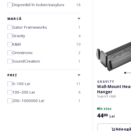
Headphones
Disponibil în locker/easybox
18
Hanger
MARCĂ
Gator Frameworks
1
Gravity
4
K&M
10
Omnitronic
2
SoundCreation
1
PREȚ
GRAVITY
0–100 Lei
11
Wall-Mount He
Hanger
100–200 Lei
6
Suport căști
200–1000000 Lei
1
în stoc
44
00
Lei
Adaugă