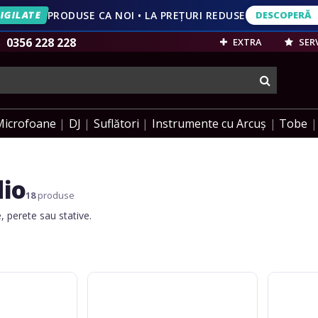
IGILATE
PRODUSE CA NOI • LA PREȚURI REDUSE
DESCOPERĂ
DESCOPERĂ
VEZI OFERT
0356 228 228
EXTRA
SERV
cauta
Microfoane
DJ
Suflători
Instrumente cu Arcuș
Tobe
dio
18
produse
, perete sau stative.
Gravity
Gravity
Desk-
Stand-
Mount
Mount