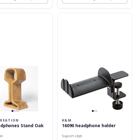
tion
K&M
16090
es
headphone
holder
REATION
K&M
adphones Stand Oak
16090 headphone holder
ti
Suport căști