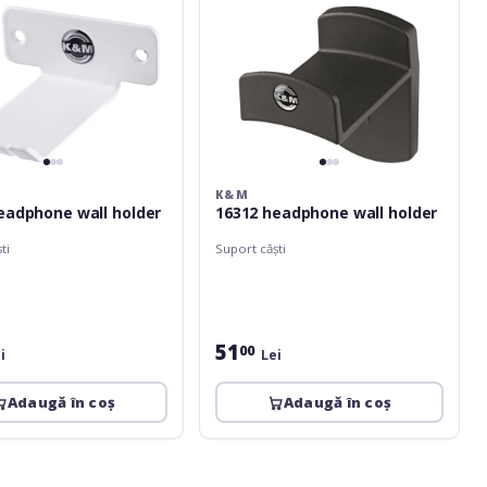
K&M
eadphone wall holder
16312 headphone wall holder
ti
Suport căști
51
00
i
Lei
Adaugă în coș
Adaugă în coș