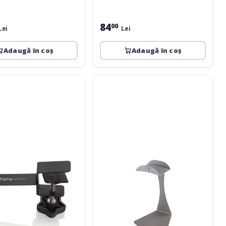
84
00
Lei
Lei
Adaugă în coș
Adaugă în coș
K&M
ks
16075
e
headphone
table
stand
-
gray