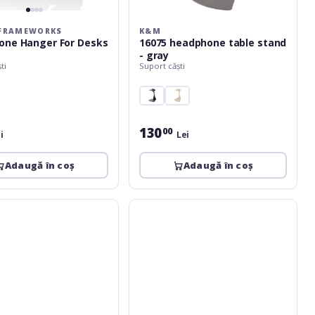
FRAMEWORKS
K&M
one Hanger For Desks
16075 headphone table stand
- gray
ti
Suport căști
130
00
i
Lei
Adaugă în coș
Adaugă în coș
K&M
16312
e
headphone
wall
holder