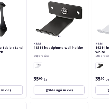
K&M
K&M
e table stand
16311 headphone wall holder
16311 h
ck
white
Suport căști
Suport căș
35
35
00
00
Lei
Le
 în coș
Adaugă în coș
K&M
16075