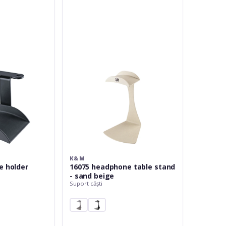
headphone
table
stand
-
sand
beige
K&M
e holder
16075 headphone table stand
- sand beige
Suport căști