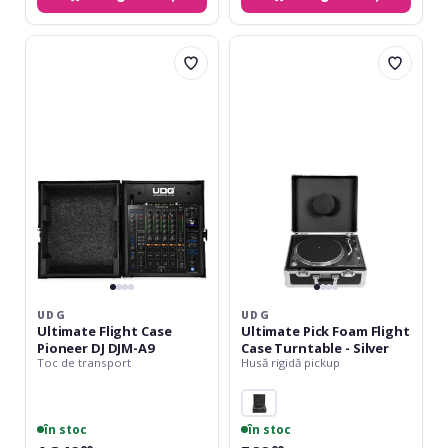
UDG
UDG
Ultimate
Ultimate
Flight
Pick
Case
Foam
Pioneer
Flight
DJ
Case
DJM-
Turntable
A9
-
Silver
UDG
UDG
Ultimate Flight Case
Ultimate Pick Foam Flight
Pioneer DJ DJM-A9
Case Turntable - Silver
Toc de transport
Husă rigidă pickup
în stoc
în stoc