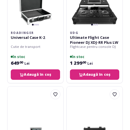
Plus
LW
ROADINGER
UDG
Universal Case K-2
Ultimate Flight Case
Pioneer DJ XDJ-RR Plus LW
Cutie de transport
Flightcase pentru console DJ
în stoc
în stoc
649
1 299
00
00
Lei
Lei
Adaugă în coș
Adaugă în coș
UDG
UDG
Ultimate
Ultimate
Flight
Flight
Case
Case
CDJ-
Turntable
3000/
Plus
900NXS2
mk2
Plus
-