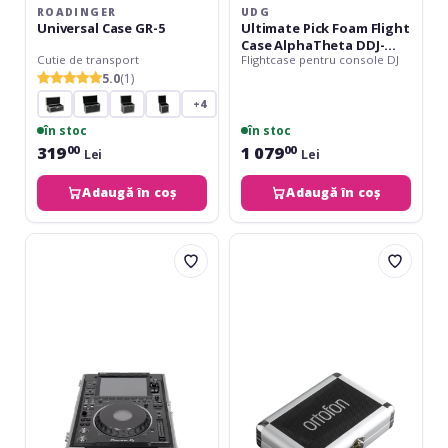
ROADINGER
UDG
Universal Case GR-5
Ultimate Pick Foam Flight
Case AlphaTheta DDJ-
Cutie de transport
Flightcase pentru console DJ
GRV6
5.0
(1)
+4
în stoc
în stoc
319
1 079
00
00
Lei
Lei
Adaugă în coș
Adaugă în coș
UDG
Ortofon
Ultimate
Flight
Flight
case
Case
Concorde
Multi
mk2
Format
CDJ/MIXER
mk3
-
Silver