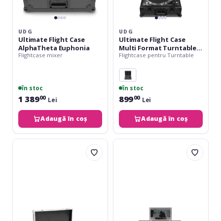
UDG
UDG
Ultimate Flight Case
Ultimate Flight Case
AlphaTheta Euphonia
Multi Format Turntable
Flightcase mixer
Flightcase pentru Turntable
mk2
în stoc
în stoc
1 389
899
00
00
Lei
Lei
Adaugă în coș
Adaugă în coș
Roadinger
UDG
Universal
Ultimate
Case
Flight
K-
Case
2
Pioneer
DJ
XDJ-
RR