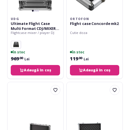
UDG
ORTOFON
Ultimate Flight Case
Flight case Concorde mk2
Multi Format CDJ/MIXER
Flightcase mixer / player DJ
Cutie doza
mk3 - Silver
în stoc
în stoc
969
119
00
00
Lei
Lei
Adaugă în coș
Adaugă în coș
img
Roadinger
Stage
Universal
Line
Case
MC-
42
20/SW
x
29.5
x
12