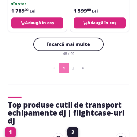
în stoc
1 789
1 599
00
00
Lei
Lei
Adaugă în coș
Adaugă în coș
Încarcă mai multe
48 / 92
1
2
pagina
(current)
pagina
anterioara
urmatoare
Top produse cutii de transport
echipamente dj | flightcase-uri
dj
1
2
Roadinger
Roadinger