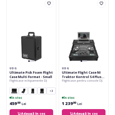
Ultimate
Ultimate
Pick
Flight
Foam
Case
Flight
NI
Case
Traktor
Multi
Kontrol
Format
S4
-
Plus
Small
Laptop
Shelf
UDG
UDG
Ultimate Pick Foam Flight
Ultimate Flight Case NI
Case Multi Format - Small
Traktor Kontrol S4 Plus
Flightcase echipamente DJ
Flightcase pentru console DJ
Laptop Shelf
+2
în stoc
în stoc
459
1 239
00
00
Lei
Lei
Adaugă în coș
Adaugă în coș