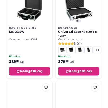
cm
IMG STAGE LINE
ROADINGER
MC-20/SW
Universal Case 42 x 29.5 x
12 cm
Case pentru miniDisk
Cutie de transport
5.0
(1)
+4
în stoc
în stoc
389
379
00
00
Lei
Lei
Adaugă în coș
Adaugă în coș
UDG
UDG
Ultimate
Ultimate
Pick
Flight
Foam
Case
Flight
Multi
Case
Format