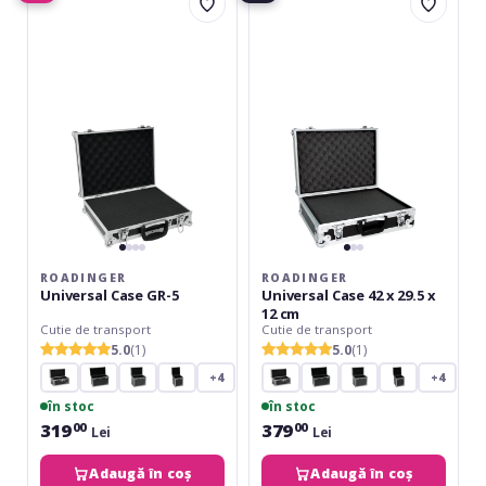
Universal
Universal
Case
Case
GR-
42
5
x
29.5
x
12
cm
ROADINGER
ROADINGER
Universal Case GR-5
Universal Case 42 x 29.5 x
12 cm
Cutie de transport
Cutie de transport
5.0
(1)
5.0
(1)
+4
+4
în stoc
în stoc
319
379
00
00
Lei
Lei
Adaugă în coș
Adaugă în coș