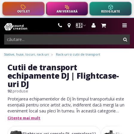
OUTLET
ANIVERSARĂ
RESIGILATE
🇷🇴
sound
instrumente
me
creation
muzicale,
cau
echipamente
pro-
Stative, huse, tocuri, rack-uri
Rack-uri si cutii de transport
audio
Cutii de transport
echipamente DJ | Flightcase-
uri DJ
92
produse
Protejarea echipamentelor de DJ în timpul transportului este
esențială pentru orice artist activ, indiferent dacă mergi la un
eveniment local sau pleci în turneu. În această categorie
găsești flightcase-uri și cutii de transport dedicate pentru
Citește mai mult
console și playere (CDJ, DJM, DDJ), pentru pickup-uri și
turntable-uri, pentru colecții de viniluri, precum și soluții
Flightcase-uri console DJ, controlere
Flightcas
32