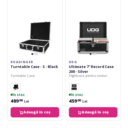
-
Record
S
Case
-
200
Black
-
Silver
ROADINGER
UDG
Turntable Case - S - Black
Ultimate 7'' Record Case
200 - Silver
Turntable Case
Flightcase pentru viniluri
în stoc
în stoc
489
459
00
00
Lei
Lei
Adaugă în coș
Adaugă în coș
UDG
UDG