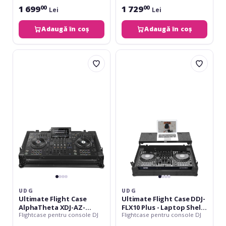
1 699
1 729
00
00
Lei
Lei
Adaugă în coș
Adaugă în coș
UDG
UDG
Ultimate
Ultimate
Flight
Flight
Case
Case
AlphaTheta
DDJ-
XDJ-
FLX10
AZ-
Plus
Wheels
-
Laptop
Shelf
+
Wheels
UDG
UDG
Ultimate Flight Case
Ultimate Flight Case DDJ-
AlphaTheta XDJ-AZ-
FLX10 Plus - Laptop Shelf
Flightcase pentru console DJ
Flightcase pentru console DJ
Wheels
+ Wheels