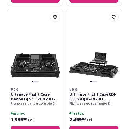
UDG
UDG
Ultimate
Ultimate
Flight
Flight
Case
Case
Denon
CDJ-
DJ
3000X/DJM-
SC
A9
LIVE
Plus
4
-
Plus
Laptop
-
Shelf
Wheels
+
Wheels
UDG
UDG
Ultimate Flight Case
Ultimate Flight Case CDJ-
Denon DJ SC LIVE 4 Plus -
3000X/DJM-A9 Plus -
Flightcase pentru console DJ
Flightcase echipamente DJ
Wheels
Laptop Shelf + Wheels
în stoc
în stoc
1 399
2 499
00
00
Lei
Lei