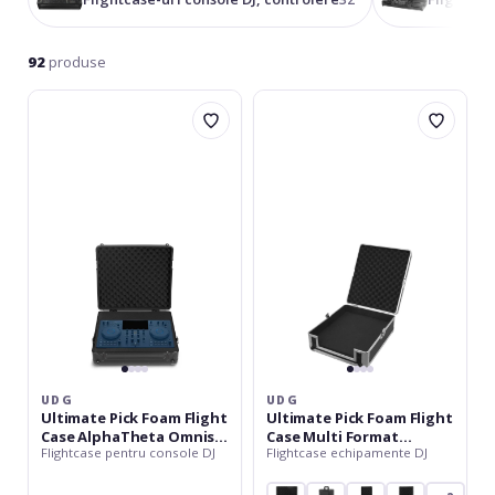
universale cu spumă decupabilă pentru echipamente de
format variat.
92
produse
UDG
UDG
Ultimate
Ultimate
Pick
Pick
Foam
Foam
Flight
Flight
Case
Case
AlphaTheta
Multi
Omnis-
Format
Duo
Carbon
-
Medium
UDG
UDG
Ultimate Pick Foam Flight
Ultimate Pick Foam Flight
Case AlphaTheta Omnis-
Case Multi Format
Flightcase pentru console DJ
Flightcase echipamente DJ
Duo
Carbon - Medium