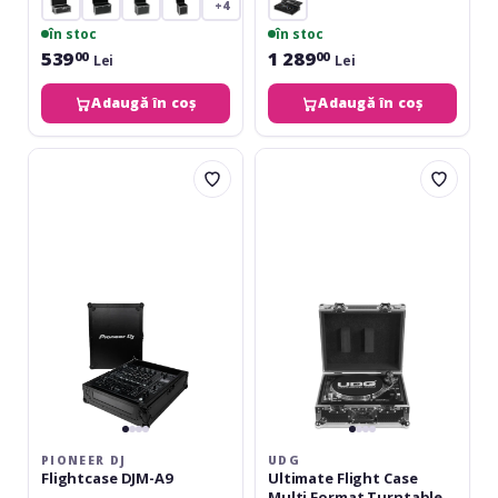
+4
în stoc
în stoc
539
1 289
00
00
Lei
Lei
Adaugă în coș
Adaugă în coș
Pioneer
UDG
DJ
Ultimate
Flightcase
Flight
DJM-
Case
A9
Multi
Format
Turntable
mk2
-
Silver
PIONEER DJ
UDG
Flightcase DJM-A9
Ultimate Flight Case
Multi Format Turntable