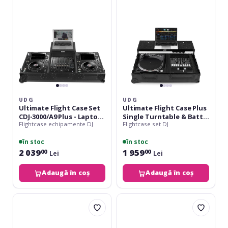
Set
Plus
CDJ-
Single
3000/A9
Turntable
Plus
&
-
Battle
Laptop
Mixer
Shelf
+
Wheels
UDG
UDG
Ultimate Flight Case Set
Ultimate Flight Case Plus
CDJ-3000/A9 Plus - Laptop
Single Turntable & Battle
Flightcase echipamente DJ
Flightcase set DJ
Shelf + Wheels
Mixer
în stoc
în stoc
2 039
1 959
00
00
Lei
Lei
Adaugă în coș
Adaugă în coș
UDG
UDG
Ultimate
Ultimate
Pick
Flight