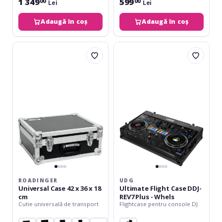
1 349
599
00
00
Lei
Lei
Adaugă în coș
Adaugă în coș
Roadinger
UDG
Universal
Ultimate
Case
Flight
42
Case
x
DDJ-
36
REV7
x
Plus
18
-
cm
Whels
ROADINGER
UDG
Universal Case 42 x 36 x 18
Ultimate Flight Case DDJ-
cm
REV7 Plus - Whels
Cutie universală de transport
Flightcase pentru console DJ