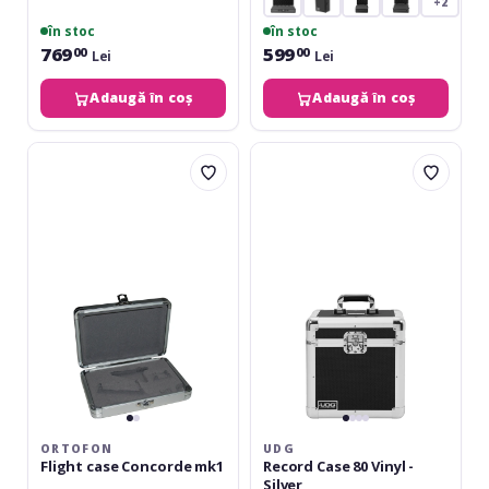
+2
în stoc
în stoc
769
599
00
00
Lei
Lei
Adaugă în coș
Adaugă în coș
Ortofon
UDG
Flight
Record
case
Case
Concorde
80
mk1
Vinyl
-
Silver
ORTOFON
UDG
Flight case Concorde mk1
Record Case 80 Vinyl -
Silver