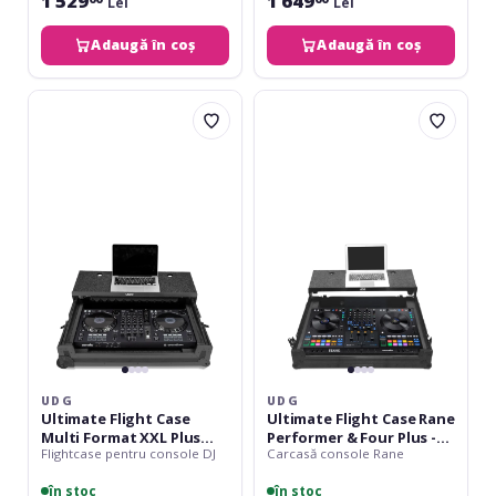
1 529
1 649
Lei
Lei
Adaugă în coș
Adaugă în coș
UDG
UDG
Ultimate
Ultimate
Flight
Flight
Case
Case
Multi
Rane
Format
Performer
XXL
&
Plus
Four
LTW
Plus
-
Laptop
Shelf
&
Wheels
UDG
UDG
Ultimate Flight Case
Ultimate Flight Case Rane
Multi Format XXL Plus
Performer & Four Plus -
Flightcase pentru console DJ
Carcasă console Rane
LTW
Laptop Shelf & Wheels
în stoc
în stoc