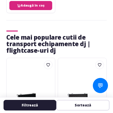
Adaugă în coș
Cele mai populare cutii de
transport echipamente dj |
flightcase-uri dj
Roadinger
Roadinger
Universal
Universal
Case
Case
GR-
42
5
x
💬
29.5
x
12
cm
Filtrează
Sortează