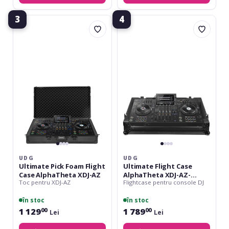
3
4
UDG
UDG
Ultimate
Ultimate
Pick
Flight
Foam
Case
Flight
AlphaTheta
Case
XDJ-
AlphaTheta
AZ-
XDJ-
Wheels
AZ
UDG
UDG
Ultimate Pick Foam Flight
Ultimate Flight Case
Case AlphaTheta XDJ-AZ
AlphaTheta XDJ-AZ-
Toc pentru XDJ-AZ
Flightcase pentru console DJ
Wheels
în stoc
în stoc
1 129
1 789
00
00
Lei
Lei