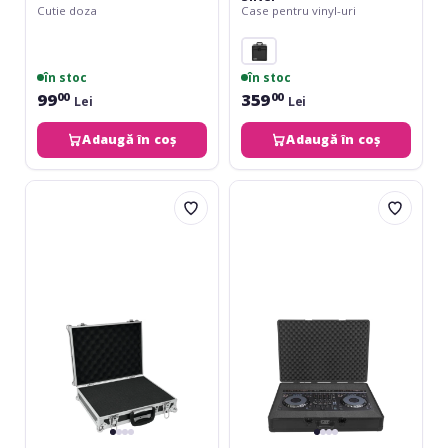
Cutie doza
Case pentru vinyl-uri
în stoc
în stoc
99
359
00
00
Lei
Lei
Adaugă în coș
Adaugă în coș
Roadinger
UDG
Universal
Ultimate
Case
Pick
GR-
Foam
5
Flight
Case
AlphaTheta
DDJ-
GRV6