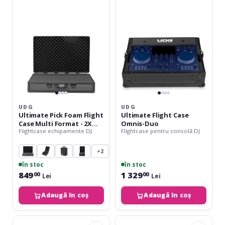
Foam
Case
Flight
Omnis-
Case
Duo
Multi
Format
-
2X
Large
UDG
UDG
Ultimate Pick Foam Flight
Ultimate Flight Case
Case Multi Format - 2X
Omnis-Duo
Flightcase echipamente DJ
Flightcase pentru consolă DJ
Large
+2
în stoc
în stoc
849
1 329
00
00
Lei
Lei
Adaugă în coș
Adaugă în coș
UDG
UDG