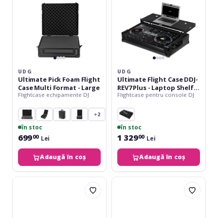
Format
-
-
Laptop
Large
Shelf
+
Wheels
UDG
UDG
Ultimate Pick Foam Flight
Ultimate Flight Case DDJ-
Case Multi Format - Large
REV7 Plus - Laptop Shelf +
Flightcase echipamente DJ
Flightcase pentru console DJ
Wheels
+2
în stoc
în stoc
699
1 329
00
00
Lei
Lei
Adaugă în coș
Adaugă în coș
UDG
UDG
Ultimate
Ultimate
Flight
Flight
Case
Case