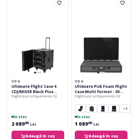
Ultimate
Ultimate
Flight
Pick
Case
Foam
4
Flight
CDJ/MIXER
Case
Black
Multi
Plus
Format
(T&SW)
-
3X
Large
UDG
UDG
Ultimate Flight Case 4
Ultimate Pick Foam Flight
CDJ/MIXER Black Plus
Case Multi Format - 3X
Flightcase echipamente DJ
Flightcase echipamente DJ
(T&SW)
Large
+2
în stoc
în stoc
2 089
1 089
00
00
Lei
Lei
Adaugă în coș
Adaugă în coș