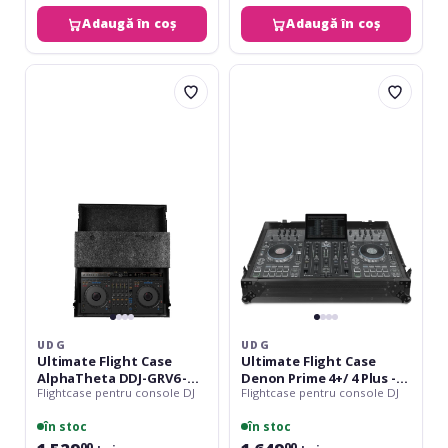
Adaugă în coș
Adaugă în coș
UDG
UDG
Ultimate
Ultimate
Flight
Flight
Case
Case
AlphaTheta
Denon
DDJ-
Prime
GRV6
4+/
-
4
Laptop
Plus
Shelf
-
Wheels
UDG
UDG
Ultimate Flight Case
Ultimate Flight Case
AlphaTheta DDJ-GRV6 -
Denon Prime 4+/ 4 Plus -
Flightcase pentru console DJ
Flightcase pentru console DJ
Laptop Shelf
Wheels
în stoc
în stoc
00
00