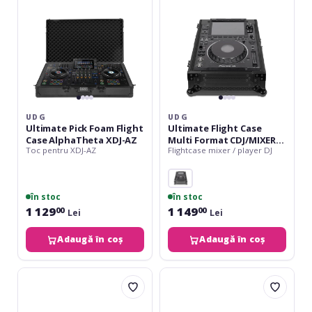
AlphaTheta
CDJ/MIXER
XDJ-
mk3
AZ
UDG
UDG
Ultimate Pick Foam Flight
Ultimate Flight Case
Case AlphaTheta XDJ-AZ
Multi Format CDJ/MIXER
Toc pentru XDJ-AZ
Flightcase mixer / player DJ
mk3
în stoc
în stoc
1 129
1 149
00
00
Lei
Lei
Adaugă în coș
Adaugă în coș
Roadinger
UDG
Turntable
Ultimate
Case
7''