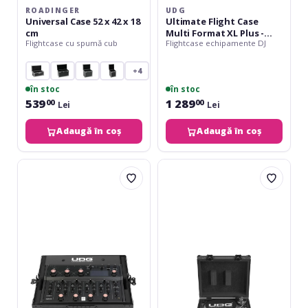
ROADINGER
UDG
Universal Case 52 x 42 x 18
Ultimate Flight Case
cm
Multi Format XL Plus -
Flightcase cu spumă cub
Flightcase echipamente DJ
Laptop Shelf
+4
în stoc
în stoc
539
1 289
00
00
Lei
Lei
Adaugă în coș
Adaugă în coș
UDG
UDG
Ultimate
Ultimate
Flight
Flight
Case
Case
AlphaTheta
Multi
Euphonia
Format
Turntable
mk2