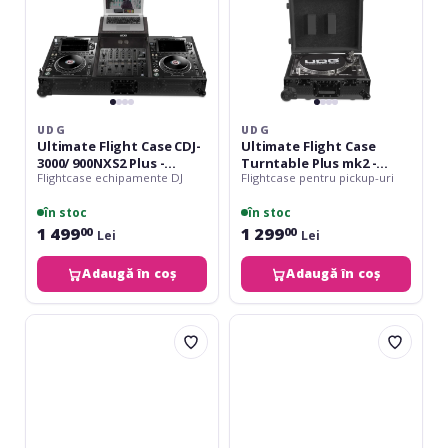
-
Trolley
Laptop
&
Shelf
Wheels
+
Wheels
UDG
UDG
Ultimate Flight Case CDJ-
Ultimate Flight Case
3000/ 900NXS2 Plus -
Turntable Plus mk2 -
Flightcase echipamente DJ
Flightcase pentru pickup-uri
Laptop Shelf + Wheels
Trolley & Wheels
în stoc
în stoc
1 499
1 299
00
00
Lei
Lei
Adaugă în coș
Adaugă în coș
UDG
UDG
Ultimate
Ultimate
Pick
Flight
Foam
Case
Flight
DDJ-
Case
REV7
Multi
Plus