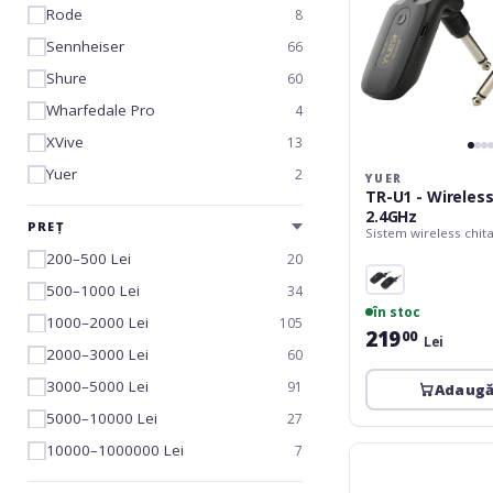
Rode
8
Sennheiser
66
Shure
60
Wharfedale Pro
4
XVive
13
Yuer
2
YUER
TR-U1 - Wireles
2.4GHz
PREȚ
Sistem wireless chit
200–500 Lei
20
500–1000 Lei
34
în stoc
1000–2000 Lei
105
219
00
Lei
2000–3000 Lei
60
3000–5000 Lei
91
Adaugă
5000–10000 Lei
27
10000–1000000 Lei
7
Novox
One