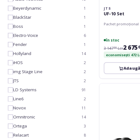
Beyerdynamic
1
JTS
UF-10 Set
BlackStar
1
Pachet promoțional
Boss
1
Electro-Voice
6
în stoc
Fender
1
2 675
3 147
Lei
00
Hollyland
14
economisești 472 L
iHOS
2
Adaugă
img Stage Line
2
JTS
2
Yuer
LD Systems
91
TR-
U1
Line6
2
-
Novox
11
Wireless
Omnitronic
14
System
2.4GHz
Ortega
3
Relacart
8