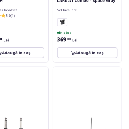
PH
LARK A1 Combo - Space Gray
ess headset
Set lavaliere
5.0
(1)
în stoc
369
0
00
Lei
Lei
Adaugă în coș
Adaugă în coș
Omnitronic
VHF-
101
212.35
MHz