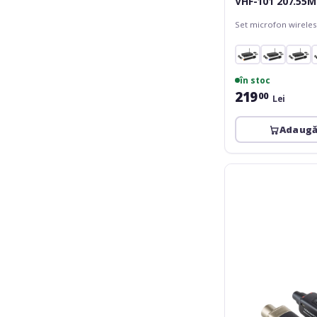
VHF-101 207.55M
Set microfon wirele
în stoc
219
00
Lei
Adaugă
XVive
U3C
Microphone
Wireless
System