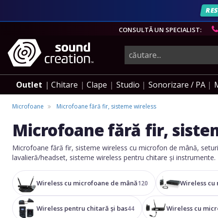
AN
RES
CONSULTĂ UN SPECIALIST:
instrumente
muzicale,
Outlet
Chitare
Clape
Studio
Sonorizare / PA
echipamente
Microfoane
Microfoane fără fir, sisteme wireless
Microfoane fără fir, siste
pro-
Microfoane fără fir, sisteme wireless cu microfon de mână, seturi
lavalieră/headset, sisteme wireless pentru chitare și instrumente.
audio
Wireless cu microfoane de mână
Wireless cu
120
Wireless pentru chitară și bas
Wireless cu micr
44