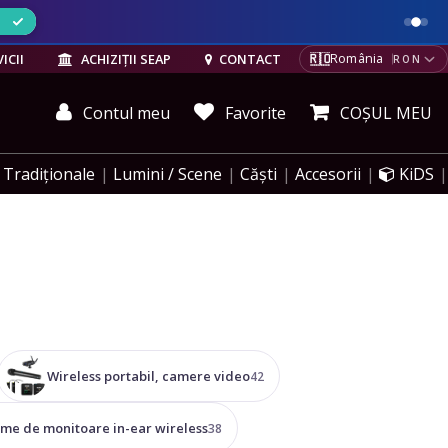
ELE
🇷🇴
ICII
ACHIZIȚII SEAP
CONTACT
România
RON
Contul meu
Favorite
COȘUL MEU
Tradiționale
Lumini / Scene
Căști
Accesorii
KiDS
Wireless portabil, camere video
42
eme de monitoare in-ear wireless
38