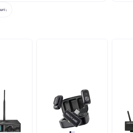
uri
↓
Hollyland
Audio-
LARK
Technica
A1
AT
Duo
One
USB-
Beltpack
C
System
DE3-
Band
ATW-
11
DE3