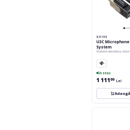
XVIVE
U3C Microphone
System
Sistem wireless mic
în stoc
1 111
00
Lei
Adaugă
LD
Systems
U306
IEM