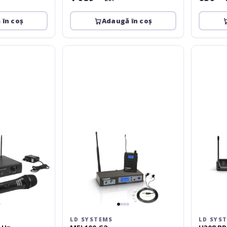
 în coș
Adaugă în coș
LD
LD
Systems
Systems
MEI
U308
100
BPH
G2
LD SYSTEMS
LD SYS