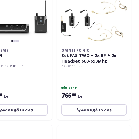
Headset
660-
690Mhz
TEMS
OMNITRONIC
M
Set FAS TWO + 2x BP + 2x
Headset 660-690Mhz
orizare in-ear
Set wireless
în stoc
766
0
00
Lei
Lei
Adaugă în coș
Adaugă în coș
Yuer
TR-