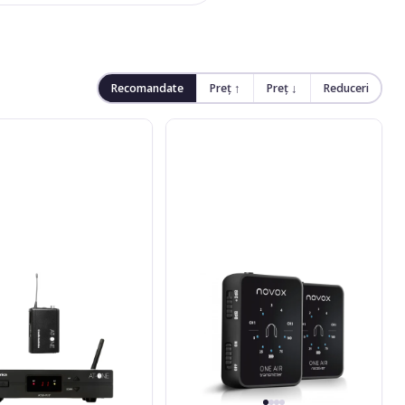
Recomandate
Preț ↑
Preț ↓
Reduceri
Novox
One
Air