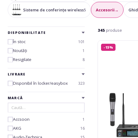
Sisteme de conferințe wireless
Accesorii
→
Ghid
5
345
produse
DISPONIBILITATE
În stoc
101
JTS
-15%
UF-
Noutăți
1
10
Resigilate
8
Set
LIVRARE
Disponibil în locker/easybox
323
MARCĂ
Accsoon
1
AKG
16
Audio-Technica
15