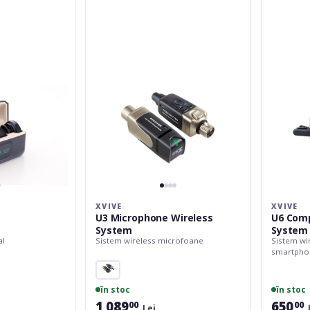
Microphone
Compact
Wireless
Wireless
System
Mic
System
XVIVE
XVIVE
U3 Microphone Wireless
U6 Comp
System
System
al
Sistem wireless microfoane
Sistem wi
smartpho
în stoc
în stoc
1 089
650
00
00
Lei