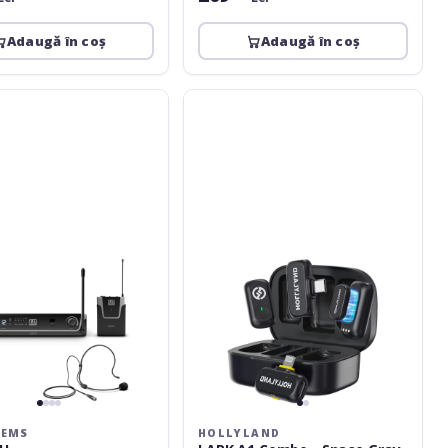
Adaugă în coș
Adaugă în coș
Hollyland
LARK
A1
Combo
-
Space
Gray
TEMS
HOLLYLAND