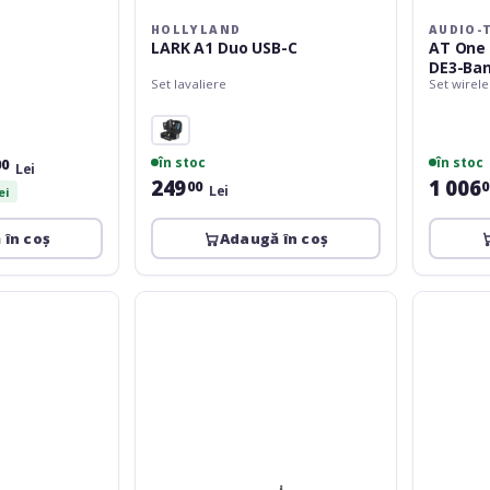
HOLLYLAND
AUDIO-
LARK A1 Duo USB-C
AT One 
DE3-Ba
Set lavaliere
Set wirel
în stoc
în stoc
00
Lei
249
1 006
00
0
Lei
ei
 în coș
Adaugă în coș
Omnitronic
LD
VHF-
Systems
101
U306
201.60
IEM
MHz