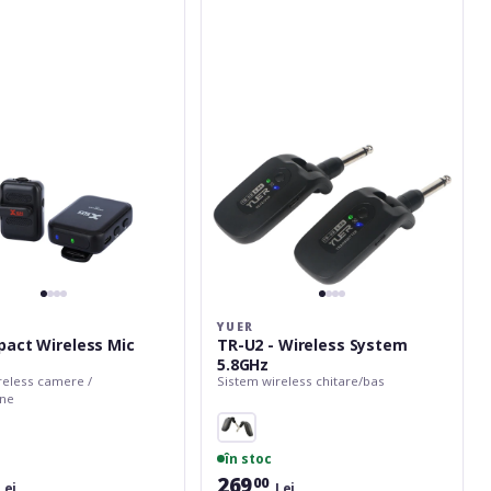
U2
-
Wireless
System
5.8GHz
YUER
act Wireless Mic
TR-U2 - Wireless System
5.8GHz
reless camere /
Sistem wireless chitare/bas
ne
în stoc
269
00
Lei
Lei