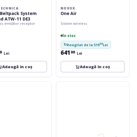
TECHNICA
NOVOX
Beltpack System
One Air
nd ATW-11 DE3
ess emițător-receptor
Sistem wireless
în stoc
00
↻
Resigilat de la 519
Lei
641
0
00
Lei
Lei
Adaugă în coș
Adaugă în coș
Omnitronic
Set
FAS
TWO
+
2x
BP
+
2x