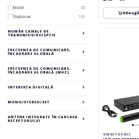
Mobil
32
Adaugă
Staționar
151
Omnitronic
NUMĂR CANALE DE
TRANSMISIE/RECEPȚIE
VHF-
101
207.55M
FRECVENȚA DE COMUNICARE,
ÎNCADRARE GLOBALĂ
Hz
FRECVENȚA DE COMUNICARE,
ÎNCADRARE GLOBALĂ (MHZ)
INTERFAȚA DIGITALĂ
MONO/STEREO/SET
ANTENE INTEGRATE ÎN CARCASA
RECEPTORULUI
OMNITRONIC