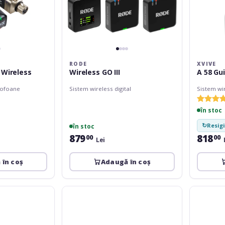
RODE
XVIVE
 Wireless
Wireless GO III
A 58 Gu
rofoane
Sistem wireless digital
Sistem wir
în stoc
↻
Resigi
în stoc
879
818
00
00
Lei
 în coș
Adaugă în coș
LD
Rode
Systems
Wireless
U506
Micro
BPH
C