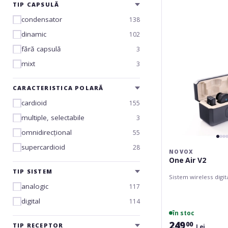
Air
TIP CAPSULĂ
V2
condensator
138
dinamic
102
fără capsulă
3
mixt
3
CARACTERISTICA POLARĂ
cardioid
155
multiple, selectabile
3
omnidirecțional
55
supercardioid
28
NOVOX
One Air V2
TIP SISTEM
Sistem wireless digit
analogic
117
digital
114
în stoc
249
00
TIP RECEPTOR
Lei