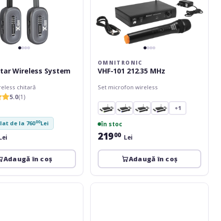
OMNITRONIC
itar Wireless System
VHF-101 212.35 MHz
eless chitară
Set microfon wireless
5.0
(1)
+1
00
lat de la 760
Lei
în stoc
219
00
Lei
Lei
Adaugă în coș
Adaugă în coș
Audio-
Technica
AT
One