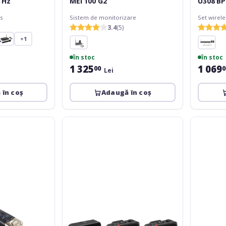
 Hz
MEI 100 G2
U308 B
ss
Sistem de monitorizare
Set wirel
3.4
(5)
+1
în stoc
în stoc
1 325
1 069
00
0
Lei
 în coș
Adaugă în coș
Rode
XVive
Wireless
A
GO
58
III
Guitar
Wireless
System