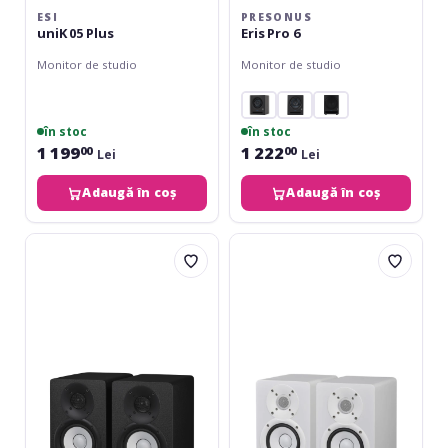
ESI
PRESONUS
uniK 05 Plus
Eris Pro 6
Monitor de studio
Monitor de studio
în stoc
în stoc
1 199
1 222
00
00
Lei
Lei
Adaugă în coș
Adaugă în coș
Yamaha
Yamaha
HS4
HS4
Black
White