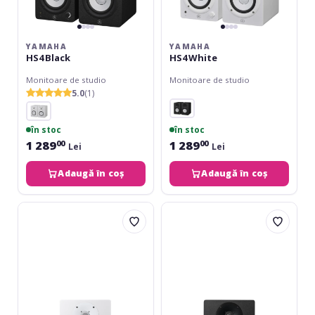
YAMAHA
YAMAHA
HS4 Black
HS4 White
Monitoare de studio
Monitoare de studio
5.0
(1)
în stoc
în stoc
1 289
1 289
00
00
Lei
Lei
Adaugă în coș
Adaugă în coș
Yamaha
Yamaha
HS8
HS8
White
Black