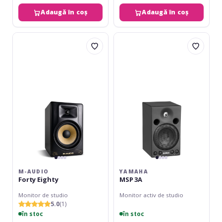
Adaugă în coș
Adaugă în coș
M-
Yamaha
AUDIO
MSP
Forty
3A
Eighty
M-AUDIO
YAMAHA
Forty Eighty
MSP 3A
Monitor de studio
Monitor activ de studio
5.0
(1)
în stoc
în stoc