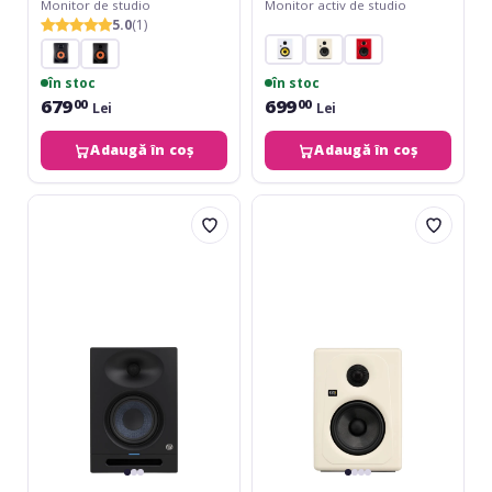
Monitor de studio
Monitor activ de studio
5.0
(1)
în stoc
în stoc
679
699
00
00
Lei
Lei
Adaugă în coș
Adaugă în coș
Presonus
KRK
Eris
Kreate
Studio
5
5
Latte
Limited
Edition