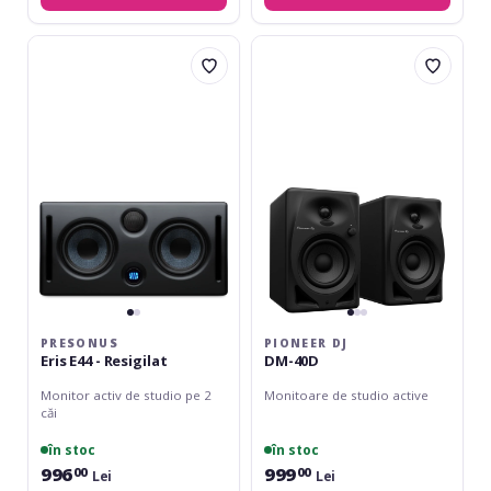
Presonus
Pioneer
Eris
DJ
E44
DM-
-
40D
Resigilat
PRESONUS
PIONEER DJ
Eris E44 - Resigilat
DM-40D
Monitor activ de studio pe 2
Monitoare de studio active
căi
în stoc
în stoc
996
999
00
00
Lei
Lei