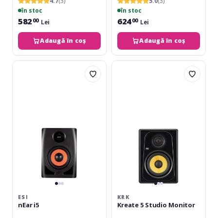
4.7
(3)
5.0
(3)
în stoc
în stoc
582
624
00
00
Lei
Lei
Adaugă în coș
Adaugă în coș
ESI
KRK
nEar
Kreate
i5
5
Studio
Monitor
ESI
KRK
nEar i5
Kreate 5 Studio Monitor