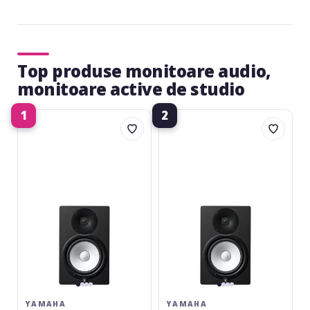
anterioara
urmatoare
Top produse monitoare audio,
monitoare active de studio
1
2
Yamaha
Yamaha
HS8
HS7
Black
Black
YAMAHA
YAMAHA