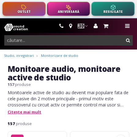
OUTLET
ANIVERSARĂ
RESIGILATE
🇷🇴
sound
instrumente
me
creation
muzicale,
cau
echipamente
pro-
Studio, inregistrari
Monitorizare de studio
audio
Monitoare audio, monitoare
active de studio
157
produse
Monitoarele active de studio au devenit mai populare fata de
cele pasive din 2 motive principale - primul motiv este
crossoverul cu circuit activ ce permite control mai usor si
exact, iar al doilea motiv este prezenta amplificatorului
Citește mai mult
integrat care ofera o modalitate mai facila si exacta de
control prin faptul ca amplificarea semnalului pe un canal
157
produse
este separat, puterea amplificatorului si a difuzoarelor sunt
Yamaha
Presonus
corelate optim si nu in ultimul rand ocupa mai putin spatiu in