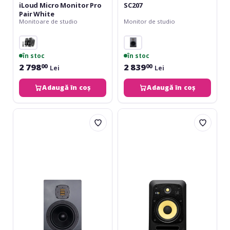
iLoud Micro Monitor Pro
SC207
Pair White
Monitoare de studio
Monitor de studio
în stoc
în stoc
2 798
2 839
00
00
Lei
Lei
Adaugă în coș
Adaugă în coș
EVE
KRK
Audio
V8
SC207
S4
All
Studio
Black
Monitor