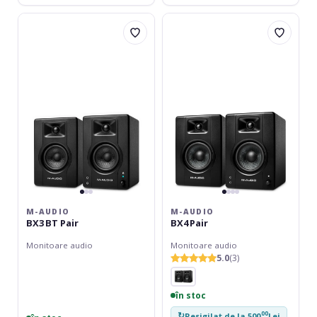
M-
M-
AUDIO
AUDIO
BX3
BX4
BT
Pair
Pair
M-AUDIO
M-AUDIO
BX3 BT Pair
BX4 Pair
Monitoare audio
Monitoare audio
5.0
(3)
în stoc
00
↻
Resigilat de la 500
Lei