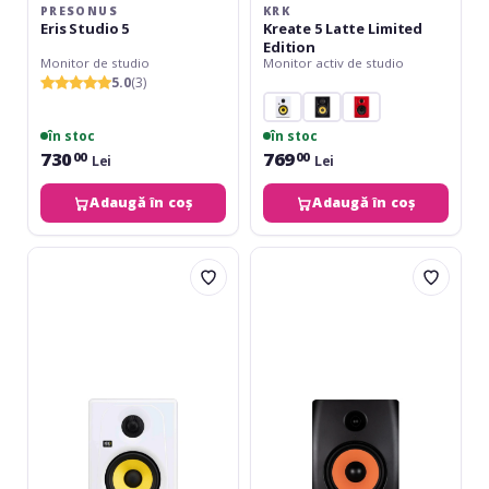
PRESONUS
KRK
Eris Studio 5
Kreate 5 Latte Limited
Edition
Monitor de studio
Monitor activ de studio
5.0
(3)
în stoc
în stoc
730
769
00
00
Lei
Lei
Adaugă în coș
Adaugă în coș
KRK
ESI
Kreate
nEar
5
i8
White
Limited
Edition