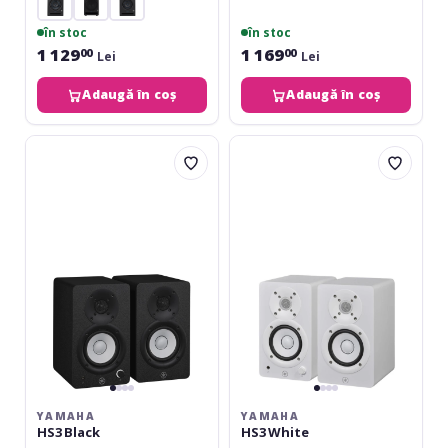
în stoc
în stoc
1 129
1 169
00
00
Lei
Lei
Adaugă în coș
Adaugă în coș
Yamaha
Yamaha
HS3
HS3
Black
White
YAMAHA
YAMAHA
HS3 Black
HS3 White