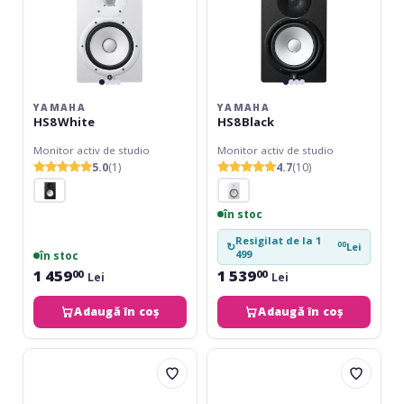
YAMAHA
YAMAHA
HS8 White
HS8 Black
Monitor activ de studio
Monitor activ de studio
5.0
(1)
4.7
(10)
în stoc
Resigilat de la 1
00
↻
Lei
499
în stoc
1 459
1 539
00
00
Lei
Lei
Adaugă în coș
Adaugă în coș
Genelec
KRK
8010
V4
AP
S4