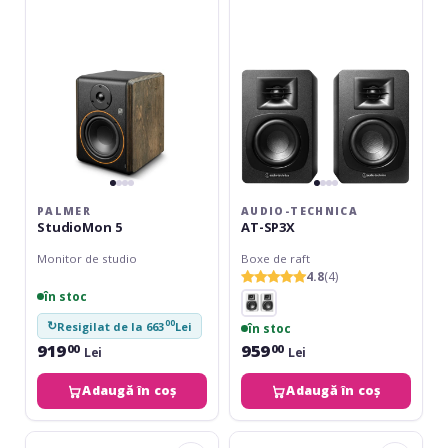
PALMER
AUDIO-TECHNICA
StudioMon 5
AT-SP3X
Monitor de studio
Boxe de raft
4.8
(4)
în stoc
00
↻
Resigilat de la 663
Lei
în stoc
919
959
00
00
Lei
Lei
Adaugă în coș
Adaugă în coș
KRK
Yamaha