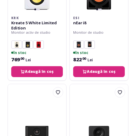
KRK
ESI
Kreate 5 White Limited
nEar i8
Edition
Monitor activ de studio
Monitor de studio
în stoc
în stoc
769
822
00
00
Lei
Lei
Adaugă în coș
Adaugă în coș
KRK
Yamaha
Rokit
HS5
5
Black
Gen
5
Studio
Monitor