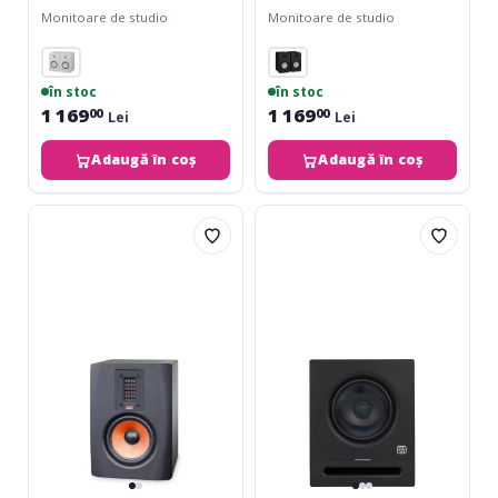
Monitoare de studio
Monitoare de studio
în stoc
în stoc
1 169
1 169
00
00
Lei
Lei
Adaugă în coș
Adaugă în coș
ESI
Presonus
uniK
Eris
05
Pro
Plus
6