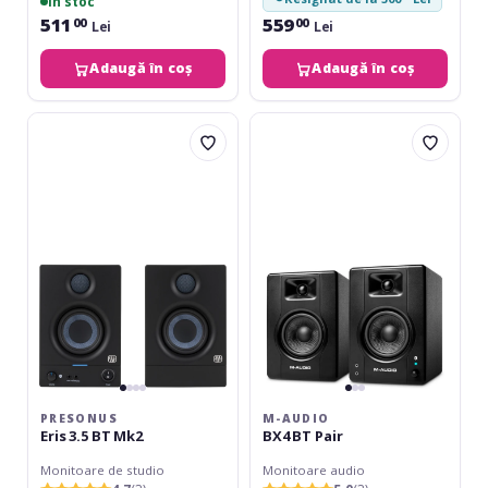
în stoc
511
559
00
00
Lei
Lei
Adaugă în coș
Adaugă în coș
Presonus
M-
Eris
AUDIO
3.5
BX4
BT
BT
Mk2
Pair
PRESONUS
M-AUDIO
Eris 3.5 BT Mk2
BX4 BT Pair
Monitoare de studio
Monitoare audio