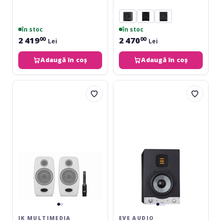
în stoc
în stoc
2 419
2 470
00
00
Lei
Lei
Adaugă în coș
Adaugă în coș
IK
EVE
Multimedia
Audio
iLoud
SC207
Micro
Monitor
Pro
Pair
White
IK MULTIMEDIA
EVE AUDIO