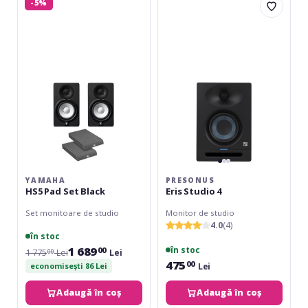
-5%
HS5
Eris
studio.
Pad
Studio
Set
4
Black
YAMAHA
PRESONUS
HS5 Pad Set Black
Eris Studio 4
Set monitoare de studio
Monitor de studio
4.0
(4)
în stoc
1 689
în stoc
00
1 775
Lei
Lei
00
475
00
Lei
economisești 86 Lei
Adaugă în coș
Adaugă în coș