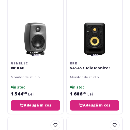
Studio
Monitor
GENELEC
KRK
8010 AP
V4 S4 Studio Monitor
Monitor de studio
Monitor de studio
în stoc
în stoc
1 544
1 606
00
00
Lei
Lei
Adaugă în coș
Adaugă în coș
EVE
ESI
Audio
uniK