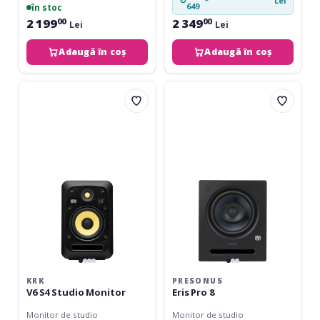
↻
Lei
649
în stoc
2 199
2 349
00
00
Lei
Lei
Adaugă în coș
Adaugă în coș
KRK
Presonus
V6
Eris
S4
Pro
Studio
8
Monitor
KRK
PRESONUS
V6 S4 Studio Monitor
Eris Pro 8
Monitor de studio
Monitor de studio