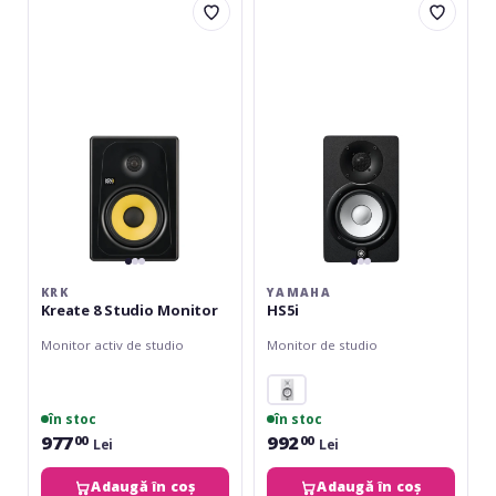
Kreate
HS5i
8
Studio
Monitor
KRK
YAMAHA
Kreate 8 Studio Monitor
HS5i
Monitor activ de studio
Monitor de studio
în stoc
în stoc
977
992
00
00
Lei
Lei
Adaugă în coș
Adaugă în coș