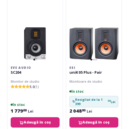
SC204
05
Plus
-
Pair
EVE AUDIO
ESI
SC204
uniK 05 Plus - Pair
Monitor de studio
Monitoare de studio
5.0
(1)
în stoc
Resigilat de la 1
00
↻
Lei
399
în stoc
1 779
2 048
00
00
Lei
Lei
Adaugă în coș
Adaugă în coș