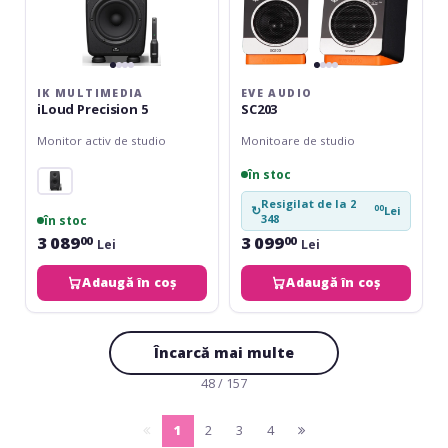
IK MULTIMEDIA
EVE AUDIO
iLoud Precision 5
SC203
Monitor activ de studio
Monitoare de studio
în stoc
Resigilat de la 2
00
↻
Lei
348
în stoc
3 089
3 099
00
00
Lei
Lei
Adaugă în coș
Adaugă în coș
Încarcă mai multe
48 / 157
1
2
3
4
pagina
(current)
pagina