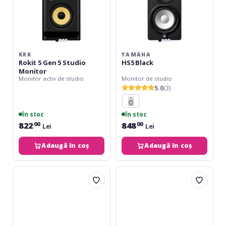
KRK
YAMAHA
Rokit 5 Gen 5 Studio
HS5 Black
Monitor
Monitor activ de studio
Monitor de studio
5.0
(3)
în stoc
în stoc
822
848
00
00
Lei
Lei
Adaugă în coș
Adaugă în coș
Presonus
ESI
Eris
nEar
4.5
i7
BT
Mk2