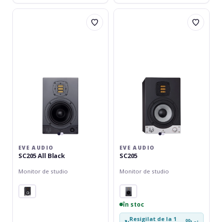
EVE
EVE
Audio
Audio
SC205
SC205
All
Black
EVE AUDIO
EVE AUDIO
SC205 All Black
SC205
Monitor de studio
Monitor de studio
în stoc
Resigilat de la 1
00