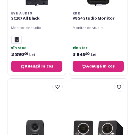
EVE AUDIO
KRK
SC207 All Black
V8 S4 Studio Monitor
Monitor de studio
Monitor de studio
în stoc
în stoc
2 890
3 049
00
00
Lei
Lei
Adaugă în coș
Adaugă în coș
IK
EVE
Multimedia
Audio
iLoud
SC203
Precision
5