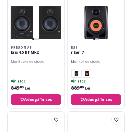
PRESONUS
ESI
Eris 4.5 BT Mk2
nEar i7
Monitoare de studio
Monitor de studio
în stoc
în stoc
849
889
00
00
Lei
Lei
Adaugă în coș
Adaugă în coș
Palmer
Audio-
StudioMon
Technica
5
AT-
SP3X