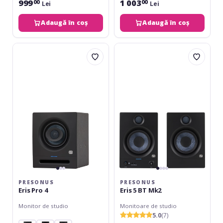
999
1 003
00
00
Lei
Lei
Adaugă în coș
Adaugă în coș
Presonus
Presonus
Eris
Eris
Pro
5
4
BT
Mk2
PRESONUS
PRESONUS
Eris Pro 4
Eris 5 BT Mk2
Monitor de studio
Monitoare de studio
5.0
(7)