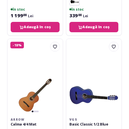
în stoc
în stoc
1 199
339
00
00
Lei
Lei
Adaugă în coș
Adaugă în coș
Arrow
VGS
-18%
Calma
Basic
4/4
Classic
Mat
1/2
Blue
ARROW
VGS
Calma 4/4 Mat
Basic Classic 1/2 Blue