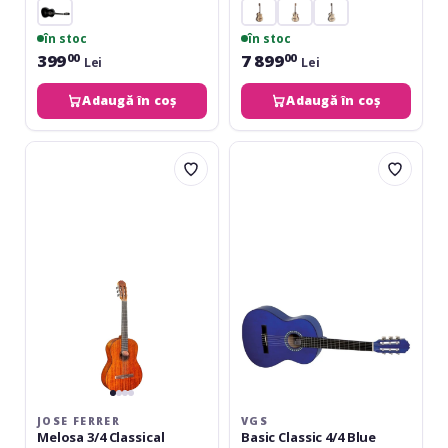
în stoc
în stoc
399
7 899
00
00
Lei
Lei
Adaugă în coș
Adaugă în coș
Jose
VGS
Ferrer
Basic
Melosa
Classic
3/4
4/4
Classical
Blue
Guitar
JOSE FERRER
VGS
Melosa 3/4 Classical
Basic Classic 4/4 Blue