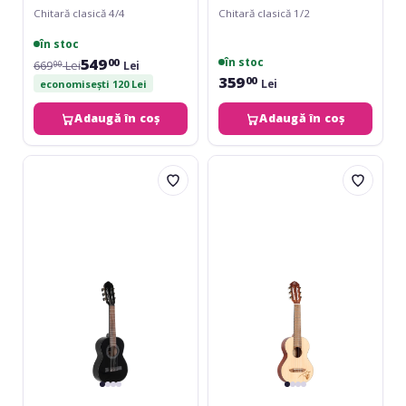
Chitară clasică 4/4
Chitară clasică 1/2
în stoc
549
în stoc
00
669
Lei
Lei
00
359
00
Lei
economisești 120 Lei
Adaugă în coș
Adaugă în coș
Gewa
Ortega
Student
Mini
negru
Travel
1/4
-
negru
Natural