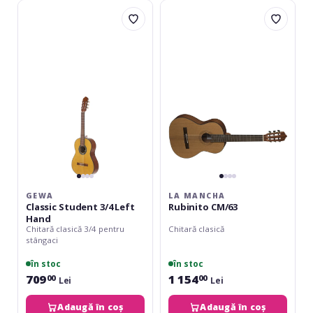
Gewa
La
Classic
Mancha
Student
Rubinito
3/4
CM/63
Left
Hand
GEWA
LA MANCHA
Classic Student 3/4 Left
Rubinito CM/63
Hand
Chitară clasică 3/4 pentru
Chitară clasică
stângaci
în stoc
în stoc
709
1 154
00
00
Lei
Lei
Adaugă în coș
Adaugă în coș