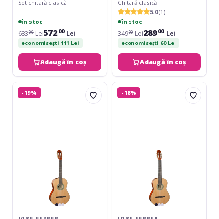
Set chitară clasică
Chitară clasică
5.0
(1)
în stoc
în stoc
572
289
00
00
683
Lei
Lei
349
Lei
Lei
00
00
economisești 111 Lei
economisești 60 Lei
Adaugă în coș
Adaugă în coș
Jose
Jose
-19%
-18%
Ferrer
Ferrer
Estudiante
Estudiante
4/4
1/2
wbag
wBag
JOSE FERRER
JOSE FERRER