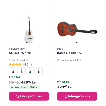
White
DIMAVERY
VGS
AC-303 - White
Basic Classic 1/2
Chitară clasică
Chitară clasică 1/2
4.0
(1)
în stoc
439
în stoc
00
549
Lei
Lei
00
329
00
Lei
economisești 110 Lei
Adaugă în coș
Adaugă în coș