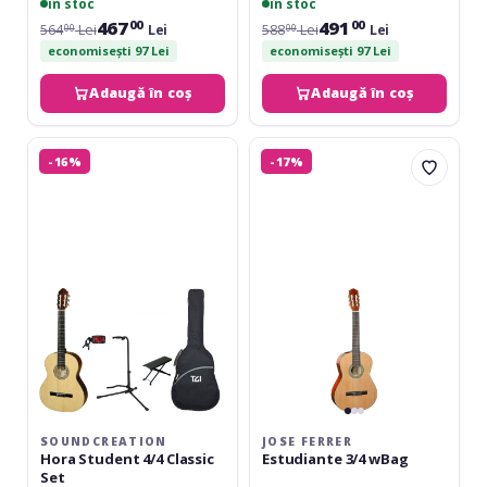
în stoc
în stoc
467
491
00
00
564
Lei
Lei
588
Lei
Lei
00
00
economisești 97 Lei
economisești 97 Lei
Adaugă în coș
Adaugă în coș
Soundcreation
Jose
-16%
-17%
Hora
Ferrer
Student
Estudiante
4/4
3/4
Classic
wBag
Set
SOUNDCREATION
JOSE FERRER
Hora Student 4/4 Classic
Estudiante 3/4 wBag
Set