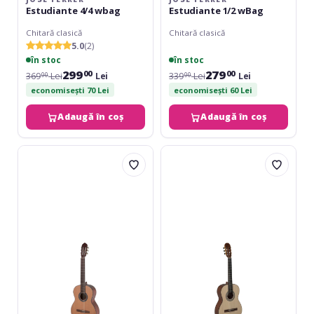
Estudiante 4/4 wbag
Estudiante 1/2 wBag
Chitară clasică
Chitară clasică
5.0
(2)
în stoc
în stoc
299
279
00
00
369
Lei
Lei
339
Lei
Lei
00
00
economisești 70 Lei
economisești 60 Lei
Adaugă în coș
Adaugă în coș
Gewa
Caballero
Classic
by
Student
Manuel
Cedar
Rodriguez
4/4
Principio
Left
Serie
Hand
P
CA-
PM
7/8