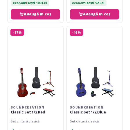
economisești 100 Lei
economisești 92 Lei
Adaugă în coș
Adaugă în coș
Soundcreation
Soundcreation
-17%
-16%
Classic
Classic
Set
Set
1/2
1/2
Red
Blue
SOUNDCREATION
SOUNDCREATION
Classic Set 1/2 Red
Classic Set 1/2 Blue
Set chitară clasică
Set chitară clasică