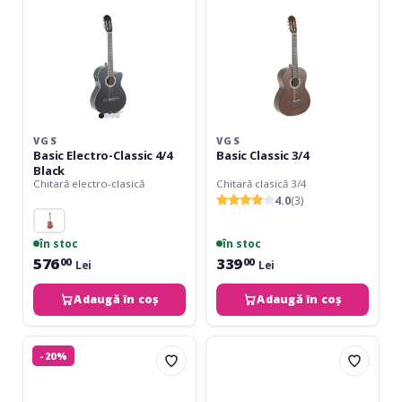
VGS
VGS
Basic Electro-Classic 4/4
Basic Classic 3/4
Black
Chitară electro-clasică
Chitară clasică 3/4
4.0
(3)
în stoc
în stoc
576
339
00
00
Lei
Lei
Adaugă în coș
Adaugă în coș
Dimavery
VGS
-20%
AC-
Basic
303
Classic
-
1/2