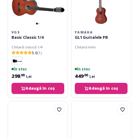
VGS
YAMAHA
Basic Classic 1/4
GL1 Guitalele PB
Chitară clasică 1/4
Chitară mini
5.0
(1)
în stoc
în stoc
298
449
00
00
Lei
Lei
Adaugă în coș
Adaugă în coș
VGS
VGS
Basic
Basic
Electro-
Classic
Classic
3/4
4/4
Black