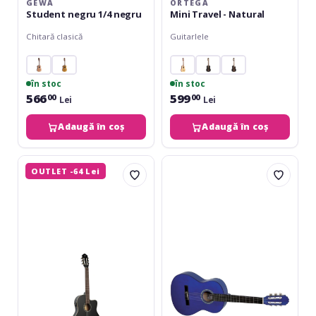
GEWA
ORTEGA
Student negru 1/4 negru
Mini Travel - Natural
Chitară clasică
Guitarlele
în stoc
în stoc
566
599
00
00
Lei
Lei
Adaugă în coș
Adaugă în coș
Ortega
VGS
OUTLET -64 Lei
Family
Basic
Thinline
Classic
Cutaway
3/4
RCE125SN-
Blue
SBK