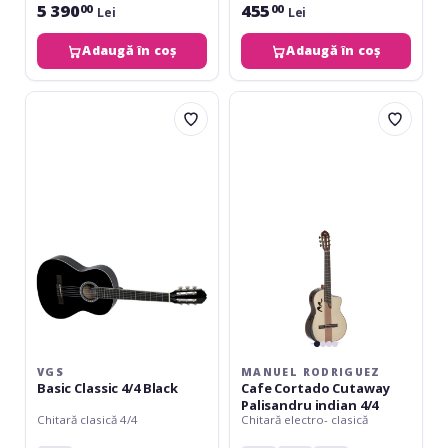
5 390
455
00
00
Lei
Lei
Adaugă în coș
Adaugă în coș
VGS
Manuel
Basic
Rodriguez
Classic
Cafe
4/4
Cortado
Black
Cutaway
Palisandru
indian
4/4
VGS
MANUEL RODRIGUEZ
Basic Classic 4/4 Black
Cafe Cortado Cutaway
Palisandru indian 4/4
Chitară clasică 4/4
Chitară electro- clasică