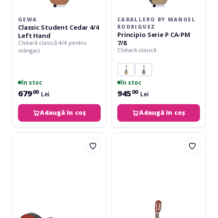
GEWA
CABALLERO BY MANUEL
Classic Student Cedar 4/4
RODRIGUEZ
Principio Serie P CA-PM
Left Hand
7/8
Chitară clasică 4/4 pentru
Chitară clasică
stângaci
în stoc
în stoc
679
945
00
00
Lei
Lei
Adaugă în coș
Adaugă în coș
VGS
Yamaha
Basic
GL1
Classic
Guitalele
1/4
PB