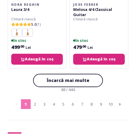
HORA REGHIN
JOSE FERRER
Laura 3/4
Melosa 4/4 Classical
Guitar
Chitară clasică
Chitară clasică
5.0
(1)
în stoc
în stoc
499
479
00
00
Lei
Lei
Adaugă în coș
Adaugă în coș
Încarcă mai multe
48 / 444
1
2
3
4
5
6
7
8
9
10
pagina
(current)
pagina
anterioara
urmatoa