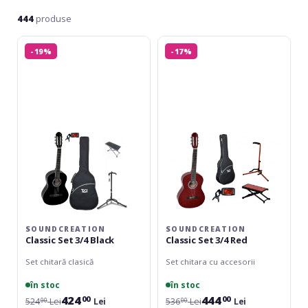
444
produse
Soundcreation
Soundcreation
-19%
-17%
Classic
Classic
Set
Set
3/4
3/4
Black
Red
SOUNDCREATION
SOUNDCREATION
Classic Set 3/4 Black
Classic Set 3/4 Red
Set chitară clasică
Set chitara cu accesorii
în stoc
în stoc
424
444
00
00
524
Lei
Lei
536
Lei
Lei
00
00