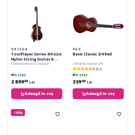
String
Guitar
6-
String
+
Pro
Gig
Bag
ORTEGA
VGS
TourPlayer Series 4/4 size
Basic Classic 3/4 Red
Nylon String Guitar 6-
Chitară electro-clasică
Chitară clasică 3/4
String + Pro Gig Bag
4.2
(4)
în stoc
în stoc
2 899
339
00
00
Lei
Lei
Adaugă în coș
Adaugă în coș
Ortega
VGS
-19%
Gaucho
Basic
Orange
Classic
+
1/2
Bag
Black