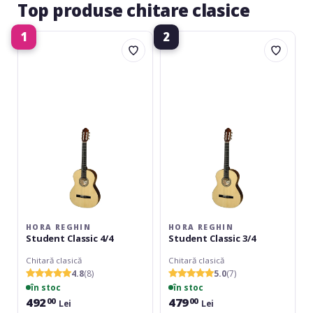
Top produse chitare clasice
1
2
Hora
Hora
Reghin
Reghin
Student
Student
Classic
Classic
4/4
3/4
HORA REGHIN
HORA REGHIN
Student Classic 4/4
Student Classic 3/4
Chitară clasică
Chitară clasică
4.8
(8)
5.0
(7)
în stoc
în stoc
492
479
00
00
Lei
Lei