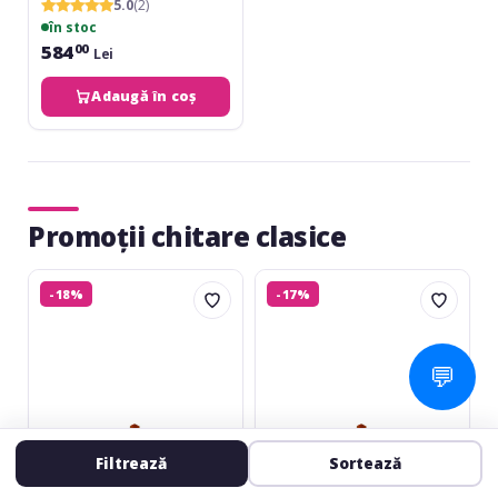
5.0
(2)
în stoc
584
00
Lei
Adaugă în coș
Promoții chitare clasice
Jose
Jose
-18%
-17%
Ferrer
Ferrer
Estudiante
Estudiante
1/2
3/4
wBag
wBag
💬
Filtrează
Sortează