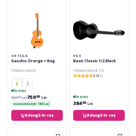
ORTEGA
VGS
Gaucho Orange + Bag
Basic Classic 1/2 Black
Chitară clasică
Chitară clasică 1/2
5.0
(1)
în stoc
759
în stoc
00
939
Lei
Lei
00
384
00
Lei
economisești 180 Lei
Adaugă în coș
Adaugă în coș
Ortega
Dimavery