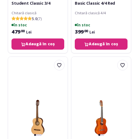
Student Classic 3/4
Basic Classic 4/4 Red
Chitară clasică
Chitară clasică 4/4
5.0
(7)
în stoc
în stoc
479
399
00
00
Lei
Lei
Adaugă în coș
Adaugă în coș
Hora
Jose
Reghin
Ferrer
Laura
Melosa
3/4
4/4
Classical
Guitar