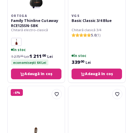
ORTEGA
VGS
Family Thinline Cutaway
Basic Classic 3/4 Blue
RCE125SN-SBK
Chitară electro-clasică
Chitară clasică 3/4
5.0
(1)
în stoc
1 211
în stoc
00
1 275
Lei
Lei
00
339
00
Lei
economisești 64 Lei
Adaugă în coș
Adaugă în coș
Yamaha
VGS
-6%
C40
Basic
Classic
1/2
Red