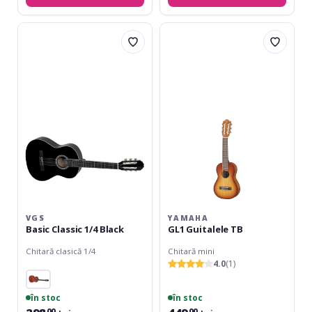
VGS
Yamaha
Basic
GL1
Classic
Guitalele
1/4
TB
Black
VGS
YAMAHA
Basic Classic 1/4 Black
GL1 Guitalele TB
Chitară clasică 1/4
Chitară mini
4.0
(1)
în stoc
în stoc
00
00