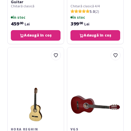
Guitar
Chitară clasică
Chitară clasică 4/4
5.0
(2)
în stoc
în stoc
459
399
00
00
Lei
Lei
Adaugă în coș
Adaugă în coș
Hora
VGS
Reghin
Basic
Student
Classic
Classic
4/4
3/4
Red
HORA REGHIN
VGS