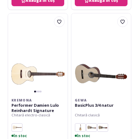
Adaugă în coș
Adaugă în coș
Kremona
Gewa
Performer
BasicPlus
Damien
3/4
Lulo
natur
Reinhardt
Signature
KREMONA
GEWA
Performer Damien Lulo
BasicPlus 3/4 natur
Reinhardt Signature
Chitară electro-clasică
Chitară clasică
în stoc
în stoc