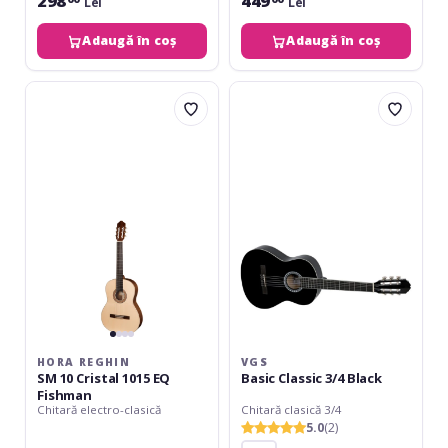
298
449
Lei
Lei
Adaugă în coș
Adaugă în coș
Hora
VGS
Reghin
Basic
SM
Classic
10
3/4
Cristal
Black
1015
EQ
Fishman
HORA REGHIN
VGS
SM 10 Cristal 1015 EQ
Basic Classic 3/4 Black
Fishman
Chitară electro-clasică
Chitară clasică 3/4
5.0
(2)