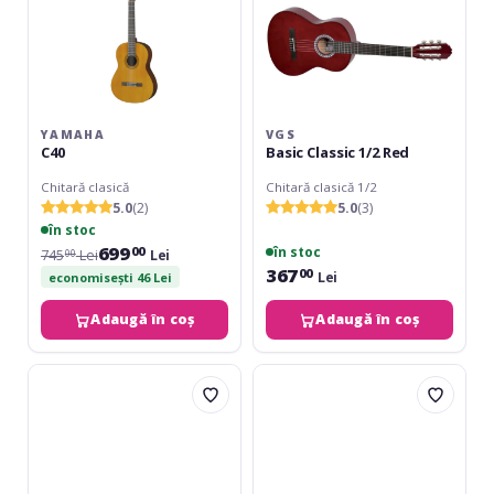
YAMAHA
VGS
C40
Basic Classic 1/2 Red
Chitară clasică
Chitară clasică 1/2
5.0
(2)
5.0
(3)
în stoc
699
în stoc
00
745
Lei
Lei
00
367
00
Lei
economisești 46 Lei
Adaugă în coș
Adaugă în coș
Ortega
VGS
TourPlayer
Basic
Series
Classic
4/4
3/4
size
Red
Nylon