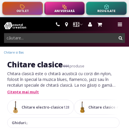
OUTLET
ANIVERSARĂ
RESIGILATE
🇷🇴
sound
instrumente
me
creation
muzicale,
cau
echipamente
pro-
Chitare si Bas
audio
Chitare clasice
444
produse
Chitara clasică este o chitară acustică cu corzi din nylon,
folosit în special la muzica blues, flamenco, jazz sau în
recitaluri speciale de chitară clasică. La noi găsiți o gamă
largă de chitare clasice și accesorii, pentru începători și
Citește mai mult
avansați.
Chitare electro-clasice
Chitare clasice 4/4
128
167
Ghiduri
↓