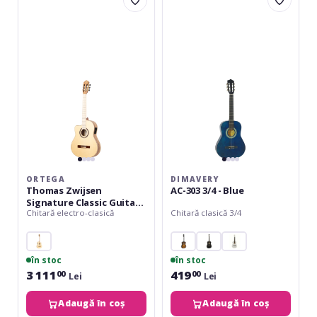
Thomas
AC-
Zwijsen
303
Signature
3/4
Classic
-
Guitar
Blue
6
String
Lefty
-
+
Softcase
ORTEGA
DIMAVERY
Thomas Zwijsen
AC-303 3/4 - Blue
Signature Classic Guitar 6
Chitară electro-clasică
Chitară clasică 3/4
String Lefty - + Softcase
în stoc
în stoc
3 111
419
00
00
Lei
Lei
Adaugă în coș
Adaugă în coș