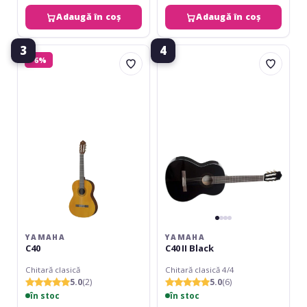
Adaugă în coș
Adaugă în coș
3
4
Yamaha
Yamaha
-6%
C40
C40
II
Black
YAMAHA
YAMAHA
C40
C40 II Black
Chitară clasică
Chitară clasică 4/4
5.0
(2)
5.0
(6)
în stoc
în stoc