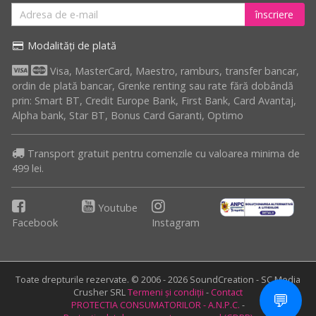
înscriere
Modalități de plată
Visa, MasterCard, Maestro, ramburs, transfer bancar,
ordin de plată bancar, Grenke renting sau rate fără dobândă
prin: Smart BT, Credit Europe Bank, First Bank, Card Avantaj,
Alpha bank, Star BT, Bonus Card Garanti, Optimo
Transport gratuit pentru comenzile cu valoarea minima de
499 lei.
Youtube
Facebook
Instagram
Toate drepturile rezervate. © 2006 - 2026 SoundCreation - SC Media
Crusher SRL
Termeni și condiții
-
Contact
💬
PROTECTIA CONSUMATORILOR - A.N.P.C.
-