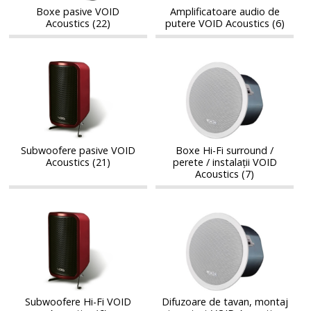
Acoustics
Boxe pasive VOID
Amplificatoare audio de
Acoustics (22)
putere VOID Acoustics (6)
Subwoofere
Boxe
Subwoofere
Boxe
pasive
Hi-
pasive
Hi-
VOID
Fi
VOID
Fi
Acoustics
surround
Acoustics
surround
/
/
perete
perete
/
Subwoofere pasive VOID
Boxe Hi-Fi surround /
/
Acoustics (21)
perete / instalații VOID
instalații
instalații
Acoustics (7)
VOID
VOID
Acoustics
Acoustics
Subwoofere
Difuzoare
Subwoofere
Difuzoare
Hi-
de
Hi-
de
Fi
tavan,
Fi
tavan,
VOID
montaj
VOID
montaj
Acoustics
incastrat
Acoustics
incastrat
VOID
VOID
Acoustics
Subwoofere Hi-Fi VOID
Difuzoare de tavan, montaj
Acoustics