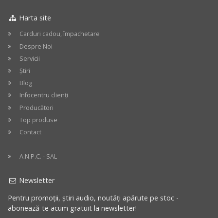
Q3
Q3
Harta site
Carduri cadou, împachetare
Despre Noi
Servicii
Știri
Blog
Infocentru clienți
Producători
Top produse
Contact
A.N.P.C. - SAL
Newsletter
Pentru promoții, știri audio, noutăți apărute pe stoc -
abonează-te acum gratuit la newsletter!