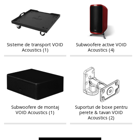
Sisteme
Subwoofere
Sisteme
Subwoofere
de
active
de
active
transport
VOID
transport
VOID
VOID
Acoustics
VOID
Acoustics
Acoustics
Acoustics
Sisteme de transport VOID
Subwoofere active VOID
Acoustics (1)
Acoustics (4)
Subwoofere
Suporturi
Subwoofere
Suporturi
de
de
de
de
montaj
boxe
montaj
boxe
VOID
pentru
VOID
pentru
Acoustics
perete
Acoustics
perete
&
&
tavan
Subwoofere de montaj
Suporturi de boxe pentru
tavan
VOID Acoustics (1)
perete & tavan VOID
VOID
VOID
Acoustics (2)
Acoustics
Acoustics