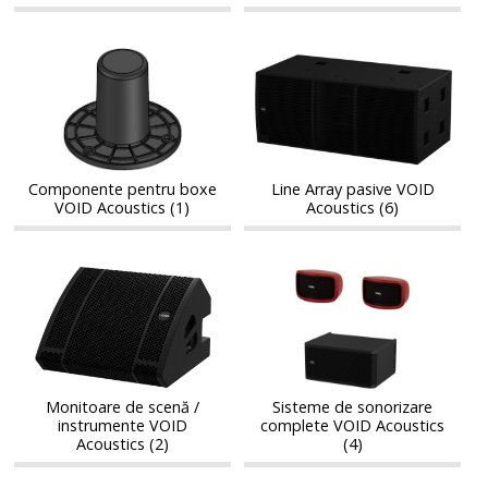
Componente
Line
Componente
Line
pentru
Array
pentru
Array
boxe
pasive
boxe
pasive
VOID
VOID
VOID
VOID
Acoustics
Acoustics
Acoustics
Acoustics
Componente pentru boxe
Line Array pasive VOID
VOID Acoustics (1)
Acoustics (6)
Monitoare
Sisteme
Monitoare
Sisteme
de
de
de
de
scenă
sonorizare
scenă
sonorizare
/
complete
/
complete
instrumente
VOID
instrumente
VOID
VOID
Acoustics
VOID
Acoustics
Acoustics
Monitoare de scenă /
Sisteme de sonorizare
Acoustics
instrumente VOID
complete VOID Acoustics
Acoustics (2)
(4)