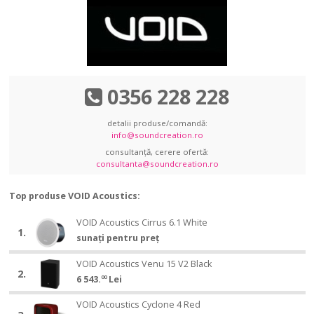
0356 228 228
detalii produse/comandă:
info@soundcreation.ro
consultanță, cerere ofertă:
consultanta@soundcreation.ro
Top produse VOID Acoustics:
VOID
VOID Acoustics Cirrus 6.1 White
VOID
1.
Acoustics
sunați pentru preț
Acoustics
Cirrus
Cirrus
VOID
6.1
VOID Acoustics Venu 15 V2 Black
VOID
6.1
2.
Acoustics
White
6 543.
00
Lei
Acoustics
White
Venu
Venu
VOID
15
VOID Acoustics Cyclone 4 Red
VOID
15