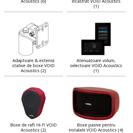
Acoustics (6)
incastrat VOID Acoustics
(1)
Adaptoare
Atenuatoare
Adaptoare
Atenuatoare
&
volum,
&
volum,
extensii
selectoare
extensii
selectoare
stative
VOID
stative
VOID
de
Acoustics
de
Acoustics
boxe
boxe
VOID
Adaptoare & extensii
Atenuatoare volum,
VOID
stative de boxe VOID
selectoare VOID Acoustics
Acoustics
Acoustics
Acoustics (2)
(1)
Boxe
Boxe
Boxe
Boxe
de
pasive
de
pasive
raft
pentru
raft
pentru
Hi-
instalatii
Hi-
instalatii
Fi
VOID
Fi
VOID
VOID
Acoustics
VOID
Acoustics
Acoustics
Boxe de raft Hi-Fi VOID
Boxe pasive pentru
Acoustics
Acoustics (2)
instalatii VOID Acoustics (4)