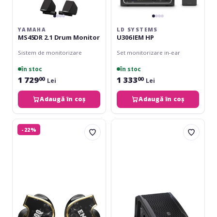
YAMAHA
LD SYSTEMS
MS45DR 2.1 Drum Monitor
U306 IEM HP
Sistem de monitorizare
Set monitorizare in-ear
în stoc
în stoc
1 729
1 333
00
00
Lei
Lei
Adaugă în coș
Adaugă în coș
ROQ
LD
-22%
Audio
Systems
EM8
MON
In-
10
ear
A
Monitors
G3
-
Triple
Driver