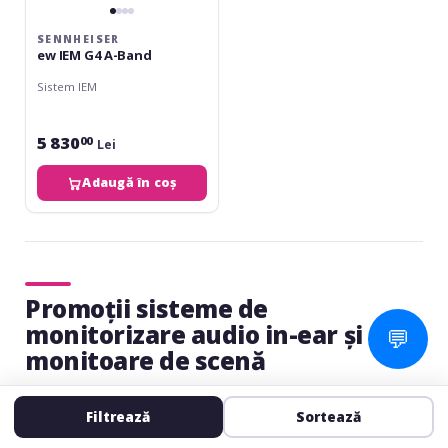
SENNHEISER
ew IEM G4 A-Band
Sistem IEM
5 830
00
Lei
Adaugă în coș
Promoții sisteme de
monitorizare audio in-ear și
💬
monitoare de scenă
ROQ
ROQ
-23%
-20%
Filtrează
Sortează
Audio
Audio
EM6
EM7