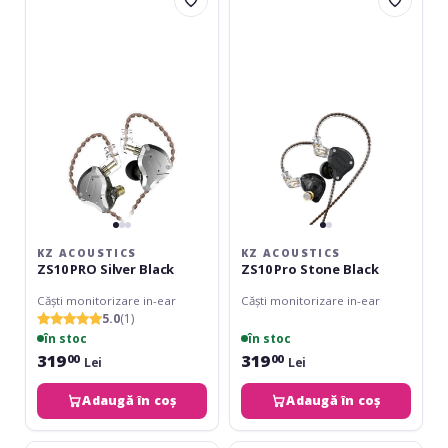
Acoustics
Acoustics
ZS10
ZS10
PRO
Pro
Silver
Stone
Black
Black
KZ ACOUSTICS
KZ ACOUSTICS
ZS10 PRO Silver Black
ZS10 Pro Stone Black
Căști monitorizare in-ear
Căști monitorizare in-ear
5.0
(1)
în stoc
în stoc
319
319
00
00
Lei
Lei
Adaugă în coș
Adaugă în coș