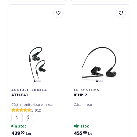
Audio-
LD
Technica
Systems
ATH-
IE
E40
HP-
2
AUDIO-TECHNICA
LD SYSTEMS
ATH-E40
IE HP-2
Căști monitorizare in-ear
Căști in-ear
5.0
(2)
în stoc
în stoc
439
455
00
00
Lei
Lei