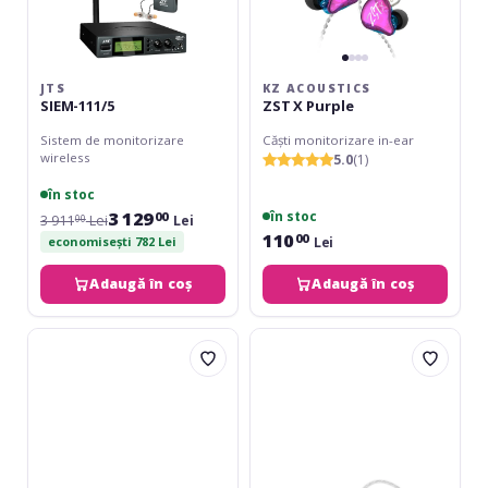
JTS
KZ ACOUSTICS
SIEM-111/5
ZST X Purple
Sistem de monitorizare
Căști monitorizare in-ear
wireless
5.0
(1)
în stoc
3 129
în stoc
00
3 911
Lei
Lei
00
110
00
Lei
economisești 782 Lei
Adaugă în coș
Adaugă în coș
Shure
KZ
PSM
Acoustics
300
ZSN
K12
PRO
2
Blue