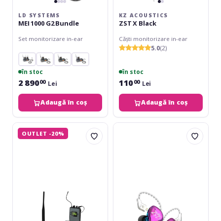
LD SYSTEMS
KZ ACOUSTICS
MEI 1000 G2 Bundle
ZST X Black
Set monitorizare in-ear
Căști monitorizare in-ear
5.0
(2)
în stoc
în stoc
2 890
110
00
00
Lei
Lei
Adaugă în coș
Adaugă în coș
JTS
KZ
OUTLET -20%
SIEM-
Acoustics
111/5
ZST
X
Purple