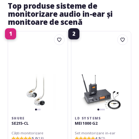
Top produse sisteme de
monitorizare audio in-ear și
monitoare de scenă
1
2
Shure
LD
SE215-
Systems
CL
MEI
1000
G2
SHURE
LD SYSTEMS
SE215-CL
MEI 1000 G2
Căști monitorizare
Set monitorizare in-ear
5.0
(18)
4.5
(2)