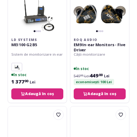
Driver
LD SYSTEMS
ROQ AUDIO
MEI 100 G2 B5
EM9 In-ear Monitors - Five
Driver
Sistem de monitorizare in-ear
Căști monitorizare
în stoc
449
în stoc
00
549
Lei
Lei
00
1 377
00
Lei
economisești 100 Lei
Adaugă în coș
Adaugă în coș
LD
KZ
Systems
Acoustics
MEI
EDX
1000
Lite
G2