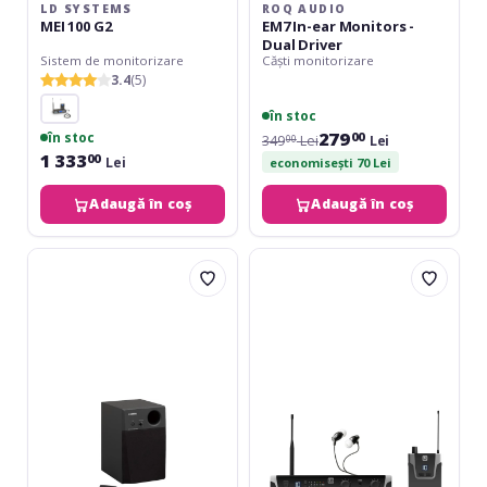
LD SYSTEMS
ROQ AUDIO
MEI 100 G2
EM7 In-ear Monitors -
Dual Driver
Sistem de monitorizare
Căști monitorizare
3.4
(5)
în stoc
279
în stoc
00
349
Lei
Lei
00
1 333
00
Lei
economisești 70 Lei
Adaugă în coș
Adaugă în coș
Yamaha
LD
MS45DR
Systems
2.1
U306
Drum
IEM
Monitor
HP