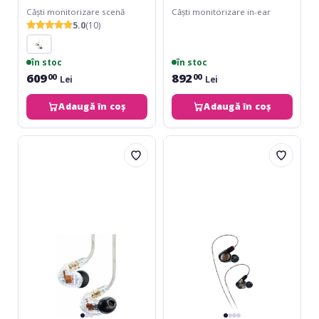
Căști monitorizare scenă
Căști monitorizare in-ear
5.0
(10)
în stoc
în stoc
609
892
00
00
Lei
Lei
Adaugă în coș
Adaugă în coș
Shure
Audio-
SE425-
Technica
CL
ATH-
E70