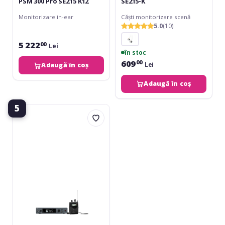
PSM 300 Pro SE215 K12
SE215-K
Monitorizare in-ear
Căști monitorizare scenă
5.0
(10)
5 222
00
Lei
în stoc
609
00
Lei
Adaugă în coș
Adaugă în coș
5
Sennheiser
ew
IEM
G4
A-
Band