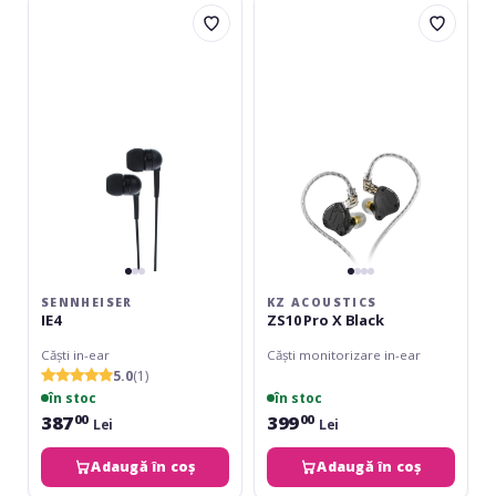
Sennheiser
KZ
IE4
Acoustics
ZS10
Pro
X
Black
SENNHEISER
KZ ACOUSTICS
IE4
ZS10 Pro X Black
Căști in-ear
Căști monitorizare in-ear
5.0
(1)
în stoc
în stoc
387
399
00
00
Lei
Lei
Adaugă în coș
Adaugă în coș