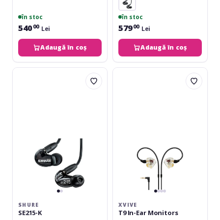
în stoc
în stoc
540
579
00
00
Lei
Lei
Adaugă în coș
Adaugă în coș
Shure
XVive
SE215-
T9
K
In-
Ear
Monitors
SHURE
XVIVE
SE215-K
T9 In-Ear Monitors