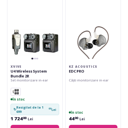
Wireless
EDC
System
PRO
Bundle
2R
XVIVE
KZ ACOUSTICS
U4 Wireless System
EDC PRO
Bundle 2R
Set monitorizare in-ear
Căști monitorizare in-ear
în stoc
Resigilat de la 1
00
↻
Lei
699
în stoc
1 724
44
00
00
Lei
Lei