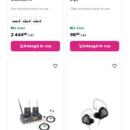
Set monitorizare in-ear
Căști monitorizare in-ear
în stoc
în stoc
2 444
98
00
00
Lei
Lei
Adaugă în coș
Adaugă în coș
LD
KZ
Systems
Acoustics
MEI
ZST
1000
X
G2
Black
Bundle