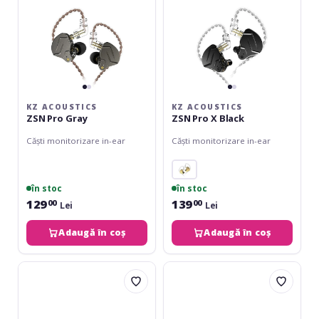
KZ ACOUSTICS
KZ ACOUSTICS
ZSN Pro Gray
ZSN Pro X Black
Căști monitorizare in-ear
Căști monitorizare in-ear
în stoc
în stoc
129
139
00
00
Lei
Lei
Adaugă în coș
Adaugă în coș
KZ
ROQ
Acoustics
Audio
ZSN
EM5
Pro
In-