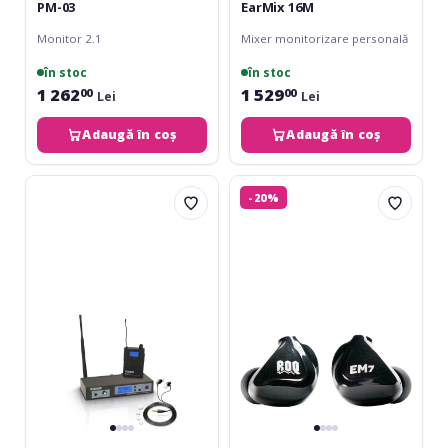
PM-03
EarMix 16M
Monitor 2.1
Mixer monitorizare personală
în stoc
în stoc
1 262
1 529
00
00
Lei
Lei
Adaugă în coș
Adaugă în coș
LD
ROQ
-20%
Systems
Audio
MEI
EM7
100
In-
G2
ear
Monitors
-
Dual
Driver