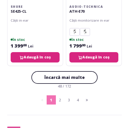
SHURE
AUDIO-TECHNICA
SE425-CL
ATH-E70
Căști in-ear
Căști monitorizare in-ear
în stoc
în stoc
1 399
1 799
00
00
Lei
Lei
Adaugă în coș
Adaugă în coș
Încarcă mai multe
48 / 172
1
2
3
4
pagina
(current)
pagina
anterioara
urmatoare