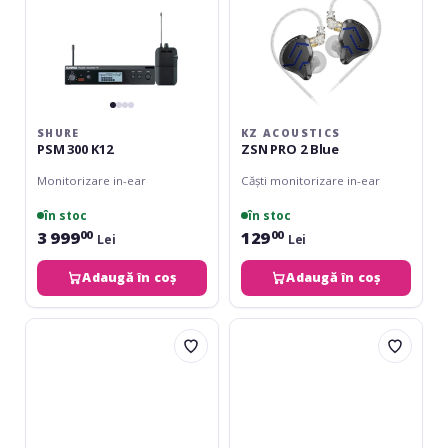
SHURE
KZ ACOUSTICS
PSM 300 K12
ZSN PRO 2 Blue
Monitorizare in-ear
Căști monitorizare in-ear
în stoc
în stoc
3 999
129
00
00
Lei
Lei
Adaugă în coș
Adaugă în coș
KZ
KZ
Acoustics
Acoustics
ZSN
ZSN
Pro
Pro
Gray
X
Black