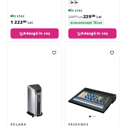
în stoc
229
în stoc
00
299
Lei
Lei
00
1 222
00
Lei
economisești 70 Lei
Adaugă în coș
Adaugă în coș
Roland
Presonus
PM-
EarMix
03
16M
ROLAND
PRESONUS