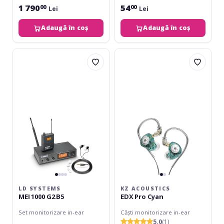
1 790
54
00
00
Lei
Lei
Adaugă în coș
Adaugă în coș
LD
KZ
Systems
Acoustics
MEI
EDX
1000
Pro
G2
Cyan
B5
LD SYSTEMS
KZ ACOUSTICS
MEI 1000 G2 B5
EDX Pro Cyan
Set monitorizare in-ear
Căști monitorizare in-ear
5.0
(1)