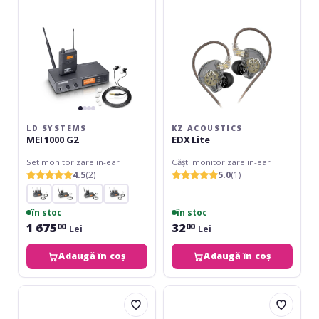
LD SYSTEMS
KZ ACOUSTICS
MEI 1000 G2
EDX Lite
Set monitorizare in-ear
Căști monitorizare in-ear
4.5
(2)
5.0
(1)
în stoc
în stoc
1 675
32
00
00
Lei
Lei
Adaugă în coș
Adaugă în coș
XVive
KZ
U4
Acoustics