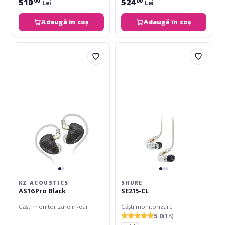
510
524
00
00
Lei
Lei
Adaugă în coș
Adaugă în coș
KZ
Shure
Acoustics
SE215-
AS16
CL
Pro
Black
KZ ACOUSTICS
SHURE
AS16 Pro Black
SE215-CL
Căști monitorizare in-ear
Căști monitorizare
5.0
(18)