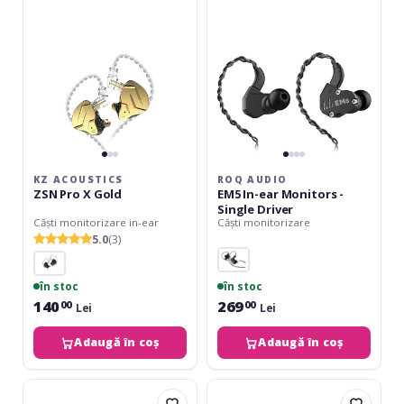
X
ear
Gold
Monitors
-
Single
Driver
KZ ACOUSTICS
ROQ AUDIO
ZSN Pro X Gold
EM5 In-ear Monitors -
Single Driver
Căști monitorizare in-ear
Căști monitorizare
5.0
(3)
în stoc
în stoc
140
269
00
00
Lei
Lei
Adaugă în coș
Adaugă în coș
KZ
KZ