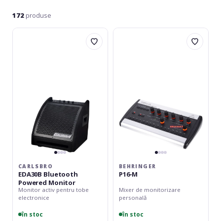
172
produse
Carlsbro
Behringer
EDA30B
P16-
Bluetooth
M
Powered
Monitor
CARLSBRO
BEHRINGER
EDA30B Bluetooth
P16-M
Powered Monitor
Monitor activ pentru tobe
Mixer de monitorizare
electronice
personală
în stoc
în stoc