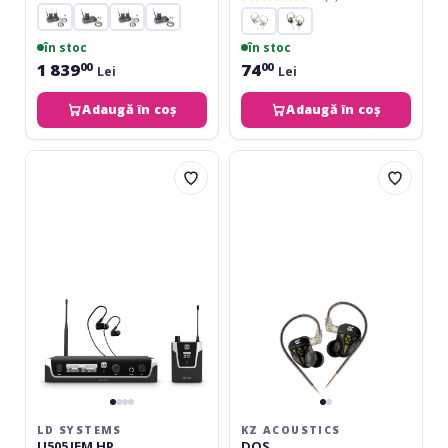
în stoc
în stoc
1 839
74
00
00
Lei
Lei
Adaugă în coș
Adaugă în coș
LD
KZ
Systems
Acoustics
U505
DQS
IEM
HP
LD SYSTEMS
KZ ACOUSTICS
U505 IEM HP
DQS