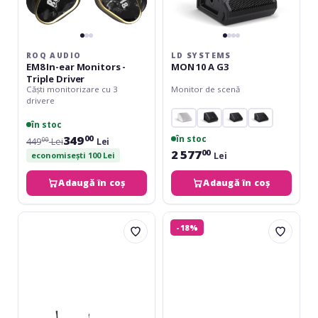
ROQ AUDIO
LD SYSTEMS
EM8 In-ear Monitors -
MON 10 A G3
Triple Driver
Căști monitorizare cu 3
Monitor de scenă
drivere
în stoc
349
în stoc
00
449
Lei
Lei
00
2 577
00
Lei
economisești 100 Lei
Adaugă în coș
Adaugă în coș
LD
ROQ
-18%
Systems
Audio
MEI
EM9
100
In-
G2
ear
B5
Monitors
-
Five