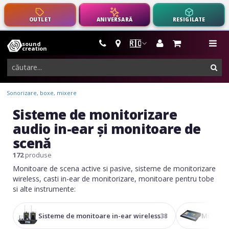
OUTLET
ANIVERSARĂ
RESIGILATE
🇷🇴
sound
instrumente
me
creation
muzicale,
cau
echipamente
pro-
Sonorizare, boxe, mixere
audio
Sisteme de monitorizare
audio in-ear și monitoare de
scenă
172
produse
Monitoare de scena active si pasive, sisteme de monitorizare
wireless, casti in-ear de monitorizare, monitoare pentru tobe
si alte instrumente:
Sisteme de monitoare in-ear wireless
Mixere 
38