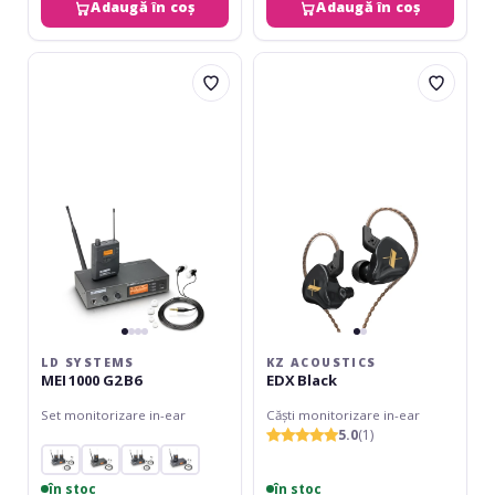
Adaugă în coș
Adaugă în coș
LD
KZ
Systems
Acoustics
MEI
EDX
1000
Black
G2
B6
LD SYSTEMS
KZ ACOUSTICS
MEI 1000 G2 B6
EDX Black
Set monitorizare in-ear
Căști monitorizare in-ear
5.0
(1)
în stoc
în stoc