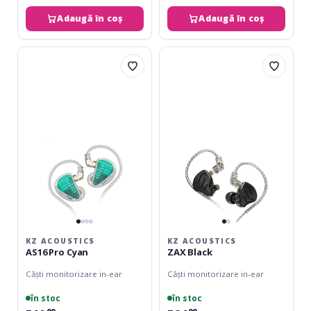
Adaugă în coș
Adaugă în coș
KZ
KZ
Acoustics
Acoustics
AS16
ZAX
Pro
Black
Cyan
KZ ACOUSTICS
KZ ACOUSTICS
AS16 Pro Cyan
ZAX Black
Căști monitorizare in-ear
Căști monitorizare in-ear
în stoc
în stoc