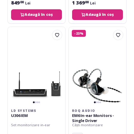
849
1 369
00
00
Lei
Lei
Adaugă în coș
Adaugă în coș
LD
ROQ
-23%
Systems
Audio
U306
EM6
IEM
In-
ear
Monitors
-
Single
Driver
LD SYSTEMS
ROQ AUDIO
U306 IEM
EM6 In-ear Monitors -
Single Driver
Set monitorizare in-ear
Căști monitorizare