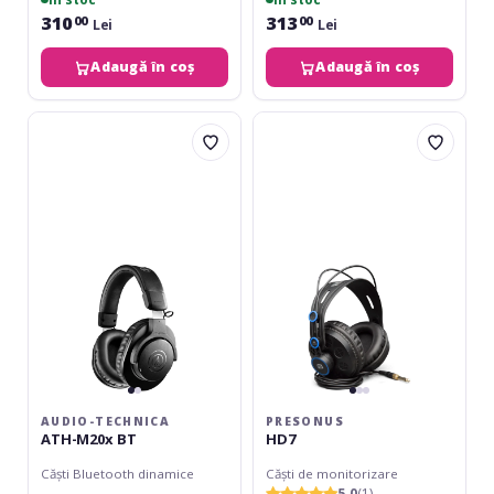
310
313
00
00
Lei
Lei
Adaugă în coș
Adaugă în coș
Audio-
Presonus
Technica
HD7
ATH-
M20x
BT
AUDIO-TECHNICA
PRESONUS
ATH-M20x BT
HD7
Căști Bluetooth dinamice
Căști de monitorizare
5.0
(1)