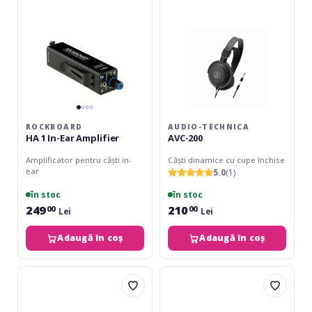
Amplifier
ROCKBOARD
AUDIO-TECHNICA
HA 1 In-Ear Amplifier
AVC-200
Amplificator pentru căști in-
Căști dinamice cu cupe închise
ear
5.0
(1)
în stoc
în stoc
249
210
00
00
Lei
Lei
Adaugă în coș
Adaugă în coș
Roland
Korg
RH-
NC-
5
Q1