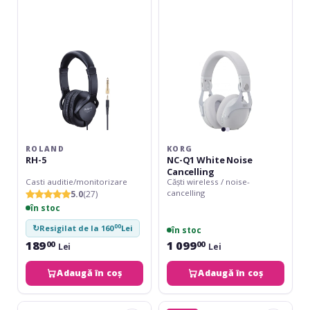
White
Noise
Cancelling
ROLAND
KORG
RH-5
NC-Q1 White Noise
Cancelling
Casti auditie/monitorizare
Căști wireless / noise-
cancelling
5.0
(27)
în stoc
00
↻
Resigilat de la 160
Lei
în stoc
189
1 099
00
00
Lei
Lei
Adaugă în coș
Adaugă în coș
KZ
ROQ