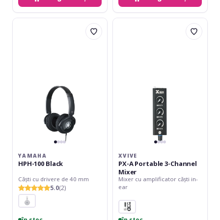
Yamaha
XVive
HPH-
PX-
100
A
Black
Portable
3-
Channel
Mixer
YAMAHA
XVIVE
HPH-100 Black
PX-A Portable 3-Channel
Mixer
Căști cu drivere de 40 mm
Mixer cu amplificator căști in-
ear
5.0
(2)
în stoc
în stoc