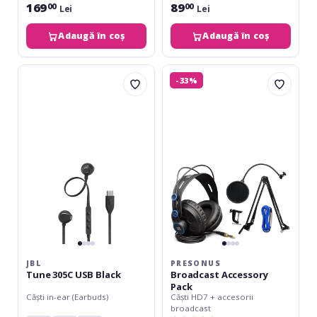
169
89
00
00
Lei
Lei
Adaugă în coș
Adaugă în coș
JBL
Presonus
-33%
Tune
Broadcast
305C
Accessory
USB
Pack
Black
JBL
PRESONUS
Tune 305C USB Black
Broadcast Accessory
Pack
Căști in-ear (Earbuds)
Căști HD7 + accesorii
broadcast