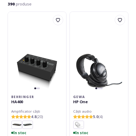
390
produse
Behringer
Gewa
HA400
HP
One
BEHRINGER
GEWA
HA400
HP One
Amplificator căști
Căști audio
4.8
(20)
5.0
(4)
în stoc
în stoc