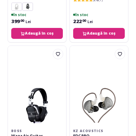
în stoc
în stoc
399
222
00
00
Lei
Lei
Adaugă în coș
Adaugă în coș
Boss
KZ
Waza
Acoustics
Air
EDC
Guitar
PRO
Headphones
BOSS
KZ ACOUSTICS
Waza Air Guitar
EDC PRO