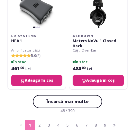
LD SYSTEMS
ASHDOWN
HPA 1
Meters NoVu-1 Closed
Back
Amplificator căști
Căști Over-Ear
5.0
(2)
în stoc
în stoc
461
480
00
00
Lei
Lei
Adaugă în coș
Adaugă în coș
Încarcă mai multe
48 / 390
1
2
3
4
5
6
7
8
9
pagina
(current)
pagina
anterioara
urmatoare