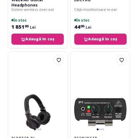
Headphones
Sistem wireless over-ear
Căști monitorizare in-ear
în stoc
în stoc
1 851
44
00
00
Lei
Lei
Adaugă în coș
Adaugă în coș
Pioneer
Behringer
DJ
P1
HDJ-
Powerplay
CUE1
PIONEER DJ
BEHRINGER