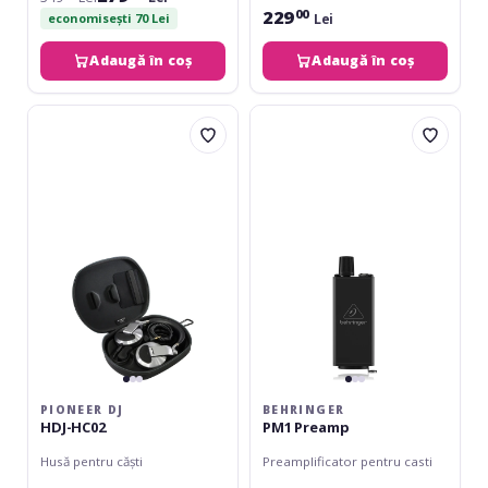
229
00
Lei
economisești 70 Lei
Adaugă în coș
Adaugă în coș
Pioneer
Behringer
DJ
PM1
HDJ-
Preamp
HC02
PIONEER DJ
BEHRINGER
HDJ-HC02
PM1 Preamp
Husă pentru căști
Preamplificator pentru casti