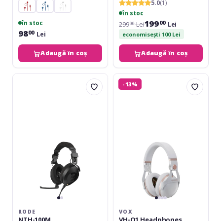
5.0
(1)
în stoc
199
în stoc
00
299
Lei
Lei
00
98
00
Lei
economisești 100 Lei
Adaugă în coș
Adaugă în coș
Rode
VOX
-13%
NTH-
VH-
100M
Q1
Headphones
White
RODE
VOX
NTH-100M
VH-Q1 Headphones