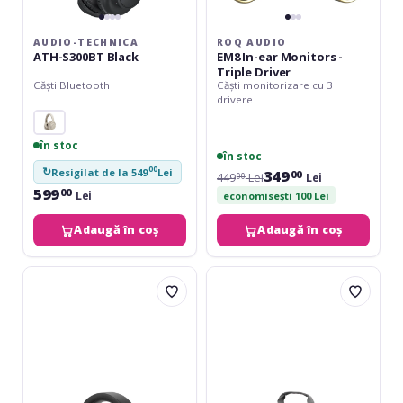
AUDIO-TECHNICA
ROQ AUDIO
ATH-S300BT Black
EM8 In-ear Monitors -
Triple Driver
Căști Bluetooth
Căști monitorizare cu 3
drivere
în stoc
în stoc
00
↻
Resigilat de la 549
Lei
349
00
449
Lei
Lei
00
599
00
Lei
economisești 100 Lei
Adaugă în coș
Adaugă în coș
Omnitronic
UDG
SHP-
Ultimate
740DJ
DIGI
Headphone
Bag