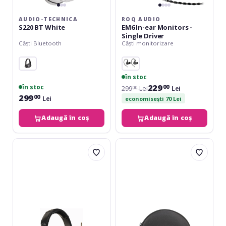
AUDIO-TECHNICA
ROQ AUDIO
S220 BT White
EM6 In-ear Monitors -
Single Driver
Căști Bluetooth
Căști monitorizare
în stoc
229
în stoc
00
299
Lei
Lei
00
299
00
Lei
economisești 70 Lei
Adaugă în coș
Adaugă în coș
Behringer
UDG
HC-
Creator
200
Hardcase
Headphone
Small