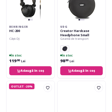
BEHRINGER
UDG
HC-200
Creator Hardcase
Headphone Small
Căști DJ
Geantă de transport
în stoc
în stoc
119
98
00
00
Lei
Lei
Adaugă în coș
Adaugă în coș
Yamaha
Gewa
OUTLET -20%
SC-
HP
01
One
Session
White
Cake