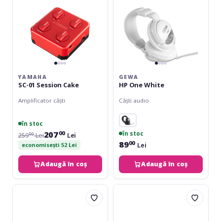
YAMAHA
GEWA
SC-01 Session Cake
HP One White
Amplificator căști
Căști audio
în stoc
207
în stoc
00
259
Lei
Lei
00
89
00
Lei
economisești 52 Lei
Adaugă în coș
Adaugă în coș
TGI
Audio-
SoundShare
Technica
Education
ATH-
Headphones
M50x