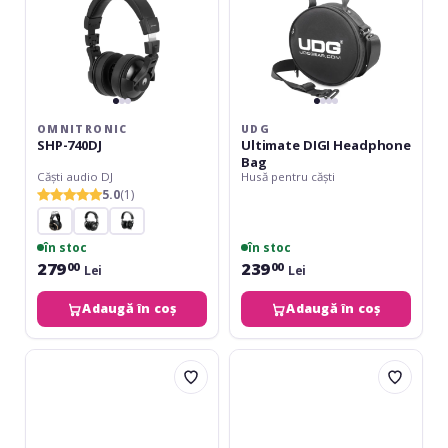
OMNITRONIC
UDG
SHP-740DJ
Ultimate DIGI Headphone
Bag
Căști audio DJ
Husă pentru căști
5.0
(1)
în stoc
în stoc
279
239
00
00
Lei
Lei
Adaugă în coș
Adaugă în coș
RockBoard
Audio-
HA
Technica
1
AVC-
In-
200
Ear