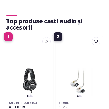
Top produse casti audio și
accesorii
1
2
Audio-
Shure
Technica
SE215-
ATH-
CL
M50x
AUDIO-TECHNICA
SHURE
ATH-M50x
SE215-CL