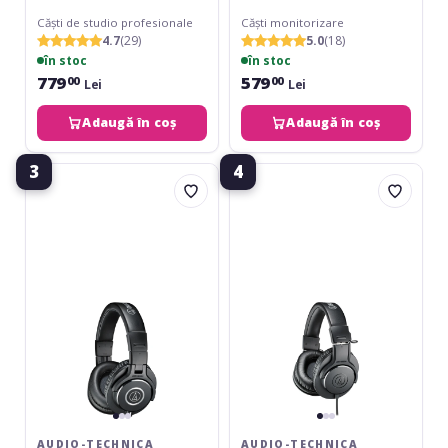
Căști de studio profesionale
Căști monitorizare
4.7
(29)
5.0
(18)
în stoc
în stoc
779
579
00
00
Lei
Lei
Adaugă în coș
Adaugă în coș
3
4
Audio-
Audio-
Technica
Technica
ATH-
ATH-
M40x
M20x
AUDIO-TECHNICA
AUDIO-TECHNICA