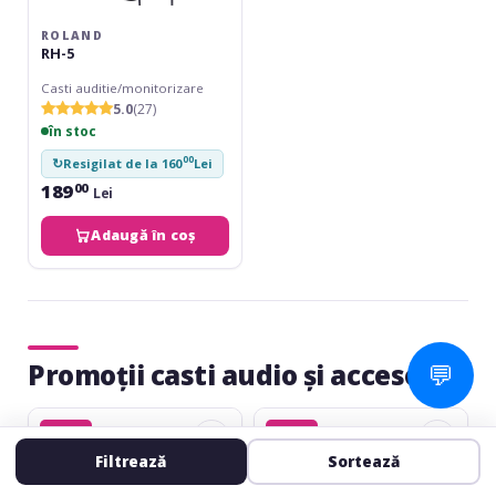
ROLAND
RH-5
Casti auditie/monitorizare
5.0
(27)
în stoc
00
↻
Resigilat de la 160
Lei
189
00
Lei
Adaugă în coș
Promoții casti audio și accesorii
💬
Presonus
ROQ
-33%
-23%
Broadcast
Audio
Accessory
EM6
Filtrează
Sortează
Pack
In-