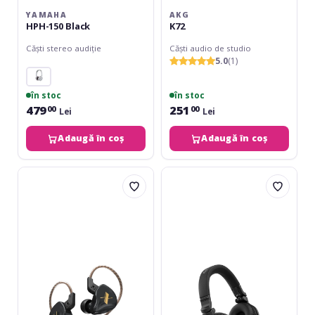
YAMAHA
AKG
HPH-150 Black
K72
Căști stereo audiție
Căști audio de studio
5.0
(1)
în stoc
în stoc
479
251
00
00
Lei
Lei
Adaugă în coș
Adaugă în coș
KZ
Pioneer
Acoustics
DJ
EDX
HDJ-
Black
CUE1
BT
K