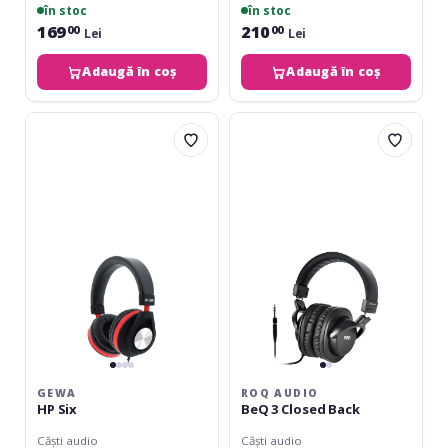
în stoc
în stoc
169
210
00
00
Lei
Lei
Adaugă în coș
Adaugă în coș
Gewa
ROQ
HP
Audio
Six
BeQ
3
Closed
Back
GEWA
ROQ AUDIO
HP Six
BeQ 3 Closed Back
Căști audio
Căști audio