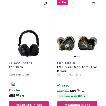
-18%
Acoustics
Audio
T10
EM9
Black
In-
ear
Monitors
-
Five
Driver
KZ ACOUSTICS
ROQ AUDIO
T10 Black
EM9 In-ear Monitors - Five
Driver
Căști Bluetooth
Căști monitorizare
în stoc
449
în stoc
00
549
Lei
Lei
00
655
00
Lei
economisești 100 Lei
Adaugă în coș
Adaugă în coș