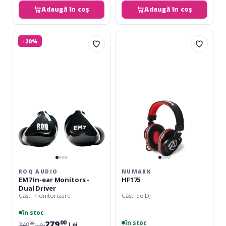
Adaugă în coș
Adaugă în coș
ROQ
Numark
-20%
Audio
HF175
EM7
In-
ear
Monitors
-
Dual
Driver
ROQ AUDIO
NUMARK
EM7 In-ear Monitors -
HF175
Dual Driver
Căști monitorizare
Căști de DJ
în stoc
279
în stoc
00
349
Lei
Lei
00