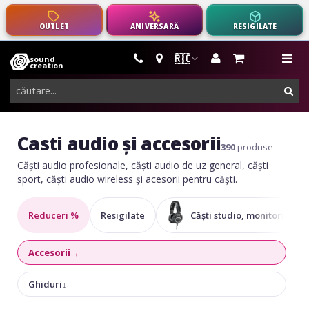
OUTLET
ANIVERSARĂ
RESIGILATE
🇷🇴
sound
instrumente
me
creation
muzicale,
cau
echipamente
pro-
audio
Casti audio și accesorii
390
produse
Căști audio profesionale, căști audio de uz general, căști
sport, căști audio wireless și acesorii pentru căști.
Reduceri %
Resigilate
Căști studio, monitorizare
1
Accesorii
→
Ghiduri
↓