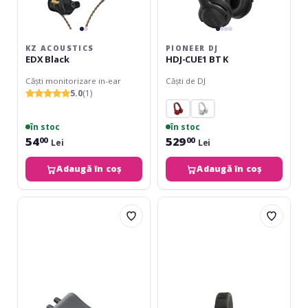
KZ ACOUSTICS
PIONEER DJ
EDX Black
HDJ-CUE1 BT K
Căști monitorizare in-ear
Căști de DJ
5.0
(1)
în stoc
în stoc
54
529
00
00
Lei
Lei
Adaugă în coș
Adaugă în coș
LD
Ashdown
Systems
Meters
HPA
NoVu-
1
1
Closed
Back