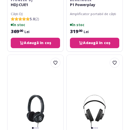
HDJ-CUE1
P1 Powerplay
Căști DJ
Amplificator portabil de căști
5.0
(2)
în stoc
în stoc
369
319
00
00
Lei
Lei
Adaugă în coș
Adaugă în coș
Yamaha
AKG
HPH-
K72
150
Black