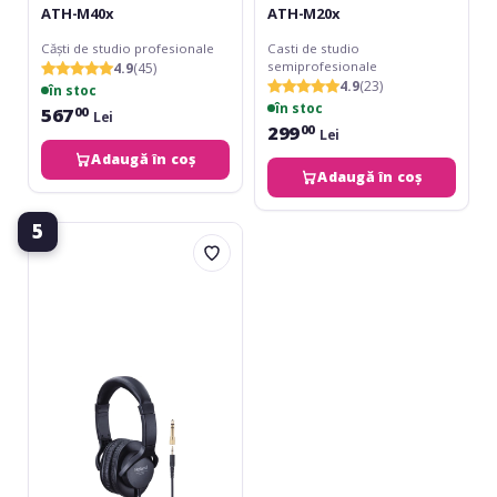
ATH-M40x
ATH-M20x
Căști de studio profesionale
Casti de studio
semiprofesionale
4.9
(45)
4.9
(23)
în stoc
în stoc
567
00
Lei
299
00
Lei
Adaugă în coș
Adaugă în coș
5
Roland
RH-
5