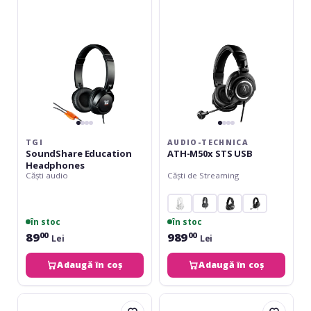
STS
USB
TGI
AUDIO-TECHNICA
SoundShare Education
ATH-M50x STS USB
Headphones
Căști audio
Căști de Streaming
în stoc
în stoc
89
989
00
00
Lei
Lei
Adaugă în coș
Adaugă în coș
JBL
Presonus