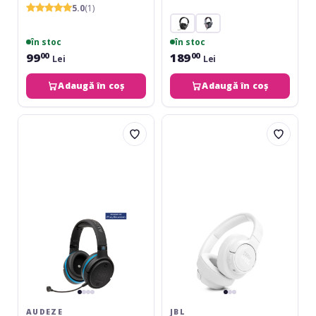
5.0
(1)
în stoc
în stoc
99
189
00
00
Lei
Lei
Adaugă în coș
Adaugă în coș
Audeze
JBL
Penrose
Tune
for
770NC
Playstation
White,
Bluetooth,
Noise
Cancelling
AUDEZE
JBL