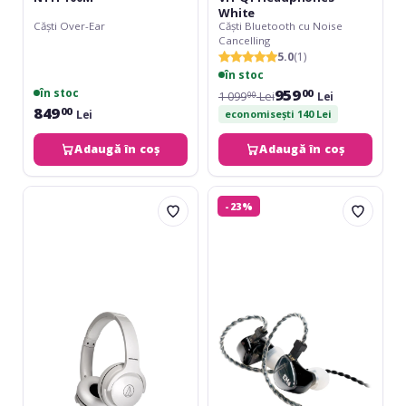
White
Căști Over-Ear
Căști Bluetooth cu Noise
Cancelling
5.0
(1)
în stoc
959
în stoc
00
1 099
Lei
Lei
00
849
00
Lei
economisești 140 Lei
Adaugă în coș
Adaugă în coș
Audio-
ROQ
-23%
Technica
Audio
S220
EM6
BT
In-
White
ear
Monitors
-
Single
Driver