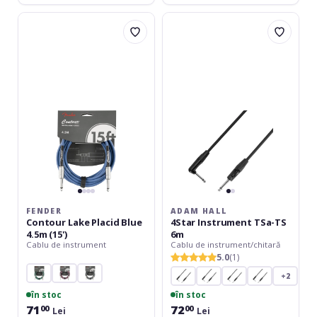
Fender
Adam
Contour
Hall
Lake
4Star
Placid
Instrument
Blue
TSa-
4.5m
TS
(15')
6m
FENDER
ADAM HALL
Contour Lake Placid Blue
4Star Instrument TSa-TS
4.5m (15')
6m
Cablu de instrument
Cablu de instrument/chitară
5.0
(1)
+2
în stoc
în stoc
71
72
00
00
Lei
Lei