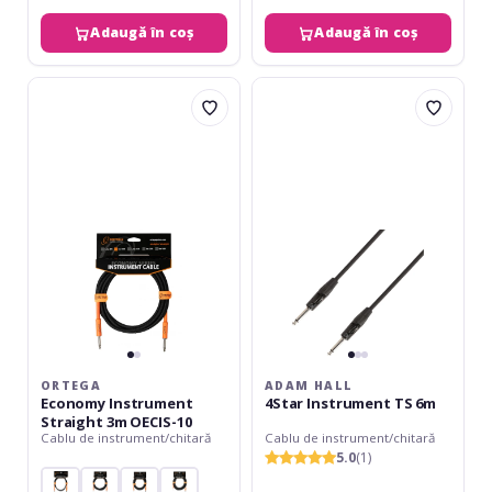
Adaugă în coș
Adaugă în coș
Ortega
Adam
Economy
Hall
Instrument
4Star
Straight
Instrument
3m
TS
OECIS-
6m
10
ORTEGA
ADAM HALL
Economy Instrument
4Star Instrument TS 6m
Straight 3m OECIS-10
Cablu de instrument/chitară
Cablu de instrument/chitară
5.0
(1)