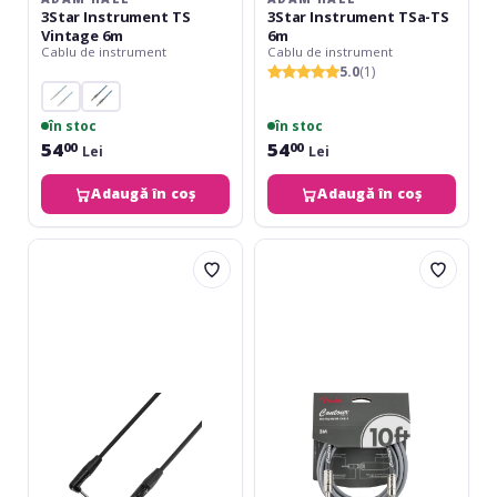
3Star Instrument TS
3Star Instrument TSa-TS
Vintage 6m
6m
Cablu de instrument
Cablu de instrument
5.0
(1)
în stoc
în stoc
54
54
00
00
Lei
Lei
Adaugă în coș
Adaugă în coș
Adam
Fender
Hall
Contour
4Star
Inca
Instrument
Silver
TSa-
3m
TS
(10')
4.5m