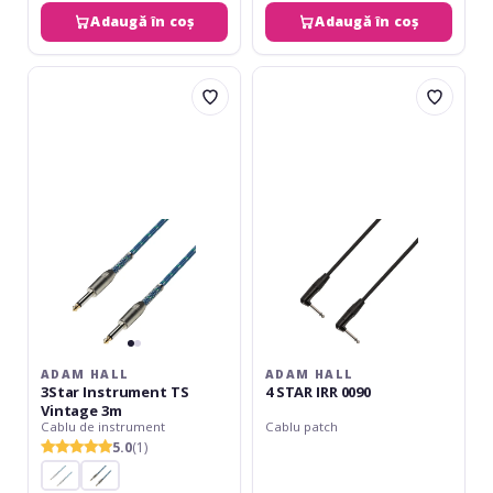
Adaugă în coș
Adaugă în coș
Adam
Adam
Hall
Hall
3Star
4
Instrument
STAR
TS
IRR
Vintage
0090
3m
ADAM HALL
ADAM HALL
3Star Instrument TS
4 STAR IRR 0090
Vintage 3m
Cablu de instrument
Cablu patch
5.0
(1)