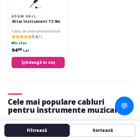
ADAM HALL
4Star Instrument TS 9m
Cablu de instrument/chitară
5.0
(1)
în stoc
94
00
Lei
Adaugă în coș
Cele mai populare cabluri
💬
pentru instrumente muzicale
Adam
Adam
Hall
Hall
Filtrează
Sortează
4Star
4Star