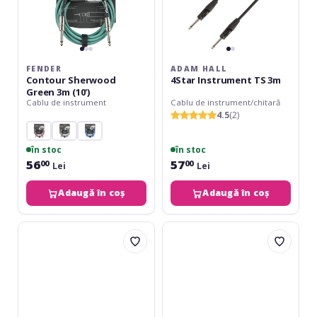
FENDER
ADAM HALL
Contour Sherwood
4Star Instrument TS 3m
Green 3m (10')
Cablu de instrument
Cablu de instrument/chitară
4.5
(2)
în stoc
în stoc
56
57
00
00
Lei
Lei
Adaugă în coș
Adaugă în coș
Adam
Adam
Hall
Hall
4Star
3Star
Instrument
Instrument
TS
TS
Vintage
9m
Brown