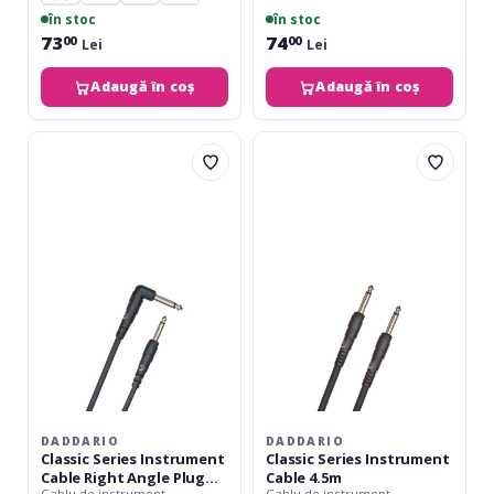
în stoc
în stoc
73
74
00
00
Lei
Lei
Adaugă în coș
Adaugă în coș
Daddario
Daddario
Classic
Classic
Series
Series
Instrument
Instrument
Cable
Cable
Right
4.5m
Angle
Plug
3m
DADDARIO
DADDARIO
Classic Series Instrument
Classic Series Instrument
Cable Right Angle Plug
Cable 4.5m
Cablu de instrument
Cablu de instrument