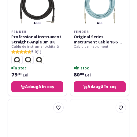
FENDER
FENDER
Professional Instrument
Original Series
Straight-Angle 3m BK
Instrument Cable 18.6'
Cablu de instrument/chitară
Cablu de instrument
Daphne Blue
5.0
(1)
în stoc
în stoc
79
80
00
00
Lei
Lei
Adaugă în coș
Adaugă în coș
Fender
Fender
Original
Deluxe
Series
Instruments
Instrument
Cable,
Cable
Straight/Straight,
18.6'
1.5m,