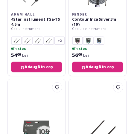
ADAM HALL
FENDER
4Star Instrument TSa-TS
Contour Inca Silver 3m
4.5m
(10')
Cablu instrument
Cablu de instrument
+2
în stoc
în stoc
54
56
00
00
Lei
Lei
Adaugă în coș
Adaugă în coș
Fender
Adam
Contour
Hall
Sherwood
4Star
Green
Instrument
3m
TS
(10')
3m