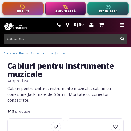
OUTLET
ANIVERSARĂ
RESIGILATE
🇷🇴
sound
instrumente
me
creation
muzicale,
cau
echipamente
pro-
Chitare si Bas
Accesorii chitară și bas
audio
Cabluri pentru instrumente
muzicale
419
produse
Cabluri pentru chitare, instrumente muzicale, cabluri cu
conexiune Jack mare de 6.5mm. Montate cu conectori
consacrate.
419
produse
Adam
Adam
Hall
Hall