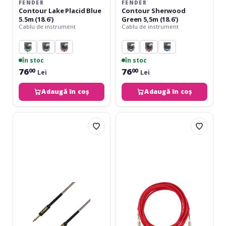
FENDER
FENDER
Contour Lake Placid Blue
Contour Sherwood
5.5m (18.6')
Green 5,5m (18.6')
Cablu de instrument
Cablu de instrument
în stoc
în stoc
76
76
00
00
Lei
Lei
Adaugă în coș
Adaugă în coș
Adam
Fender
Hall
Original
4Star
Series
Instrument
Instrument
TS
Cable
Vintage
18.6'
Brown
Fiesta
6m
Red