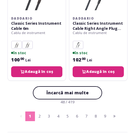
DADDARIO
DADDARIO
Classic Series Instrument
Classic Series Instrument
Cable 6m
Cable Right Angle Plug
Cablu de instrument
Cablu de instrument
6m
în stoc
în stoc
100
102
00
00
Lei
Lei
Adaugă în coș
Adaugă în coș
Încarcă mai multe
48 / 419
1
2
3
4
5
6
7
8
9
pagina
(current)
pagina
anterioara
urmatoare