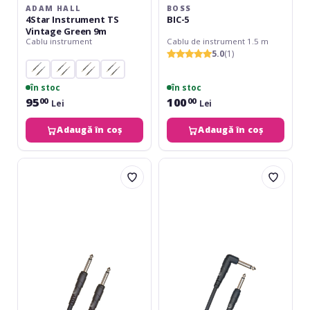
ADAM HALL
BOSS
4Star Instrument TS
BIC-5
Vintage Green 9m
Cablu instrument
Cablu de instrument 1.5 m
5.0
(1)
în stoc
în stoc
95
100
00
00
Lei
Lei
Adaugă în coș
Adaugă în coș
Daddario
Daddario
Classic
Classic
Series
Series
Instrument
Instrument
Cable
Cable
6m
Right
Angle
Plug
6m