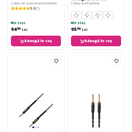
Cablu de instrument/chitară
Cablu instrument
5.0
(1)
în stoc
în stoc
94
95
00
00
Lei
Lei
Adaugă în coș
Adaugă în coș
Adam
Boss
Hall
BIC-
4Star
5
Instrument
TS
Vintage
Green
9m