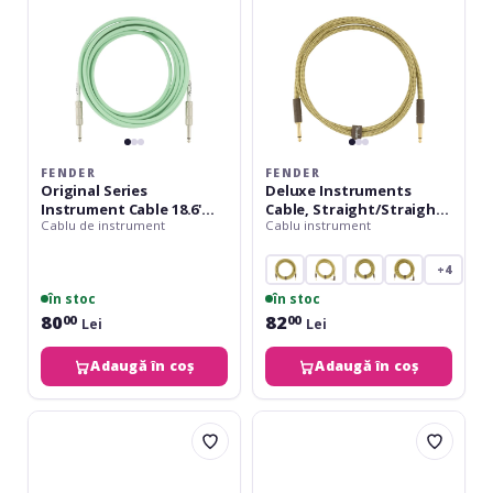
Surf
Tweed
Green
FENDER
FENDER
Original Series
Deluxe Instruments
Instrument Cable 18.6'
Cable, Straight/Straight,
Cablu de instrument
Cablu instrument
Surf Green
1.5m, Tweed
+4
în stoc
în stoc
80
82
00
00
Lei
Lei
Adaugă în coș
Adaugă în coș
Roland
Roland
RIC-
RIC-
B10
B10A