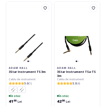
Adam
Adam
Hall
Hall
3Star
3Star
Instrument
Instrument
TS
TSa-
3m
TS
3m
ADAM HALL
ADAM HALL
3Star Instrument TS 3m
3Star Instrument TSa-TS
3m
Cablu de instrument
Cablu de instrument
5.0
(1)
5.0
(4)
în stoc
în stoc
41
42
00
00
Lei
Lei