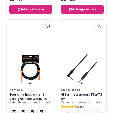
Adaugă în coș
Adaugă în coș
Ortega
Adam
Economy
Hall
Instrument
4Star
Straight
Instrument
4.5m
TSa-
OECIS-
TS
15
9m
ORTEGA
ADAM HALL
Economy Instrument
4Star Instrument TSa-TS
Straight 4.5m OECIS-15
9m
Cablu de instrument / chitară
Cablu de instrument/chitară
5.0
(1)