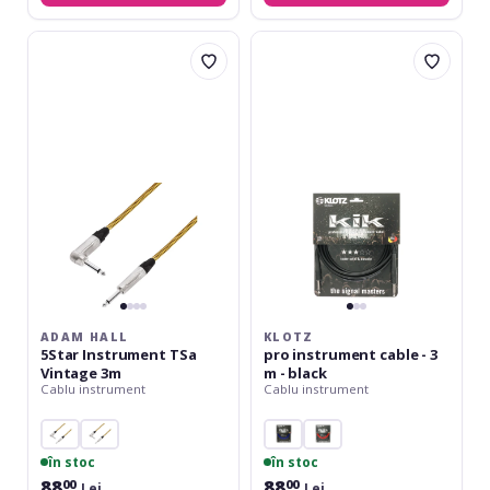
Adam
Klotz
Hall
pro
5Star
instrument
Instrument
cable
TSa
-
Vintage
3
3m
m
-
black
ADAM HALL
KLOTZ
5Star Instrument TSa
pro instrument cable - 3
Vintage 3m
m - black
Cablu instrument
Cablu instrument
în stoc
în stoc
88
88
00
00
Lei
Lei