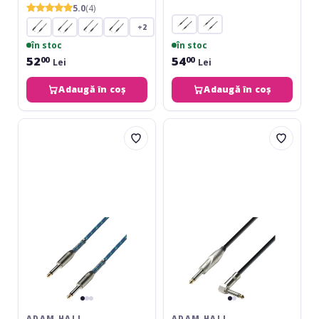
5.0
(4)
+2
în stoc
în stoc
52
54
00
00
Lei
Lei
Adaugă în coș
Adaugă în coș
Adam
Adam
Hall
Hall
3Star
3Star
Instrument
Instrument
TS
TSa-
Vintage
TS
6m
6m
ADAM HALL
ADAM HALL