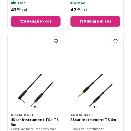
în stoc
în stoc
43
47
00
00
Lei
Lei
Adaugă în coș
Adaugă în coș
Adam
Adam
Hall
Hall
4Star
3Star
Instrument
Instrument
TSa-
TS
TS
6m
3m
ADAM HALL
ADAM HALL
4Star Instrument TSa-TS
3Star Instrument TS 6m
3m
Cablu de instrument/chitară
Cablu de instrument