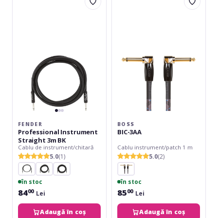
Professional
BIC-
Instrument
3AA
Straight
3m
BK
FENDER
BOSS
Professional Instrument
BIC-3AA
Straight 3m BK
Cablu de instrument/chitară
Cablu instrument/patch 1 m
5.0
(1)
5.0
(2)
în stoc
în stoc
84
85
00
00
Lei
Lei
Adaugă în coș
Adaugă în coș