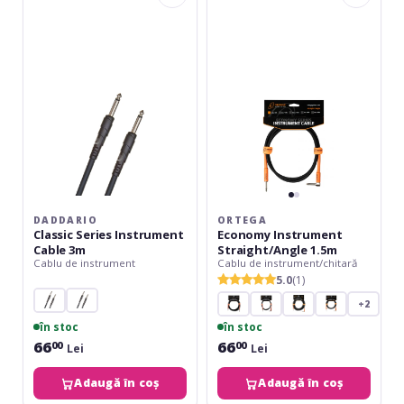
Series
Instrument
Instrument
Straight/Angle
Cable
1.5m
3m
DADDARIO
ORTEGA
Classic Series Instrument
Economy Instrument
Cable 3m
Straight/Angle 1.5m
Cablu de instrument
Cablu de instrument/chitară
5.0
(1)
+2
în stoc
în stoc
66
66
00
00
Lei
Lei
Adaugă în coș
Adaugă în coș