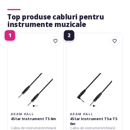
Top produse cabluri pentru
instrumente muzicale
1
2
Adam
Adam
Hall
Hall
4Star
4Star
Instrument
Instrument
TS
TSa-
6m
TS
6m
ADAM HALL
ADAM HALL
4Star Instrument TS 6m
4Star Instrument TSa-TS
6m
Cablu de instrument/chitară
Cablu de instrument/chitară