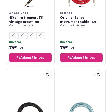
ADAM HALL
FENDER
4Star Instrument TS
Original Series
Vintage Brown 6m
Instrument Cable 18.6'
Cablu instrument
Cablu de instrument
Fiesta Red
în stoc
în stoc
79
79
00
00
Lei
Lei
Adaugă în coș
Adaugă în coș
Fender
Fender
Professional
Original
Instrument
Series
Straight-
Instrument
Angle
Cable
3m
18.6'
BK
Daphne
Blue