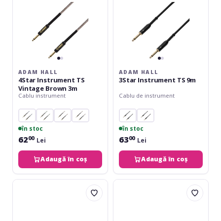
3m
ADAM HALL
ADAM HALL
4Star Instrument TS
3Star Instrument TS 9m
Vintage Brown 3m
Cablu instrument
Cablu de instrument
în stoc
în stoc
62
63
00
00
Lei
Lei
Adaugă în coș
Adaugă în coș
Roland
Fender
PCS-
Deluxe
5
Series
TRA
Instrument