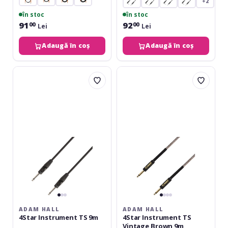
+2
în stoc
în stoc
91
92
00
00
Lei
Lei
Adaugă în coș
Adaugă în coș
Adam
Adam
Hall
Hall
4Star
4Star
Instrument
Instrument
TS
TS
9m
Vintage
Brown
9m
ADAM HALL
ADAM HALL
4Star Instrument TS 9m
4Star Instrument TS
Vintage Brown 9m