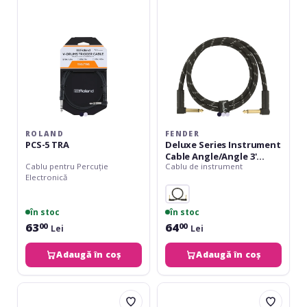
Cable
Angle/Angle
3'
Black
Tweed
ROLAND
FENDER
PCS-5 TRA
Deluxe Series Instrument
Cable Angle/Angle 3'
Cablu pentru Percuție
Cablu de instrument
Black Tweed
Electronică
în stoc
în stoc
63
64
00
00
Lei
Lei
Adaugă în coș
Adaugă în coș
Daddario
Ortega
Classic
Economy