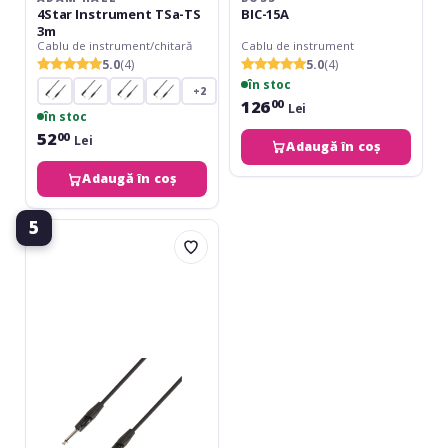
4Star Instrument TSa-TS
BIC-15A
3m
Cablu de instrument/chitară
Cablu de instrument
5.0
(4)
5.0
(4)
în stoc
+2
126
00
Lei
în stoc
52
00
Lei
Adaugă în coș
Adaugă în coș
5
Adam
Hall
4Star
Instrument
TS
9m