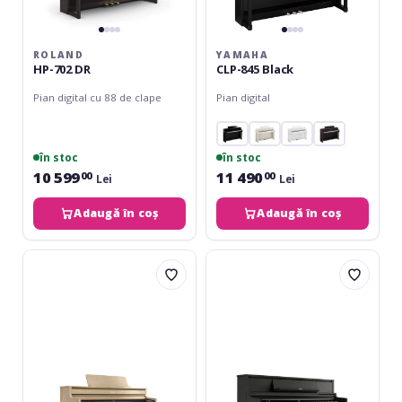
ROLAND
YAMAHA
HP-702 DR
CLP-845 Black
Pian digital cu 88 de clape
Pian digital
în stoc
în stoc
10 599
11 490
00
00
Lei
Lei
Adaugă în coș
Adaugă în coș
Roland
Roland
HP-
LX-
704
5
LA
CH