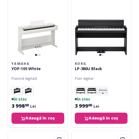
YAMAHA
KORG
YDP-105 White
LP-380U Black
Pianină digitală
Pian digital
în stoc
în stoc
3 998
3 999
00
00
Lei
Lei
Adaugă în coș
Adaugă în coș
Yamaha
Roland