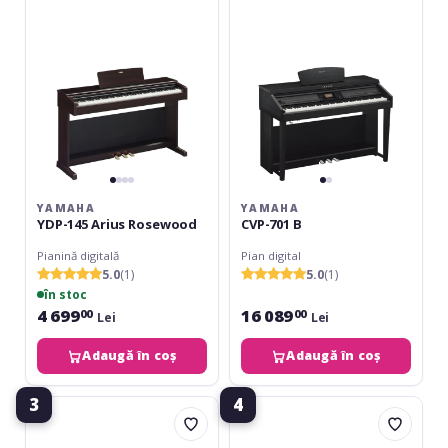
Rosewood
YAMAHA
YAMAHA
YDP-145 Arius Rosewood
CVP-701 B
Pianină digitală
Pian digital
5.0
(1)
5.0
(1)
în stoc
4 699
16 089
00
00
Lei
Lei
Adaugă în coș
Adaugă în coș
3
4
Yamaha
Flame
YDP-
B97
S35
White