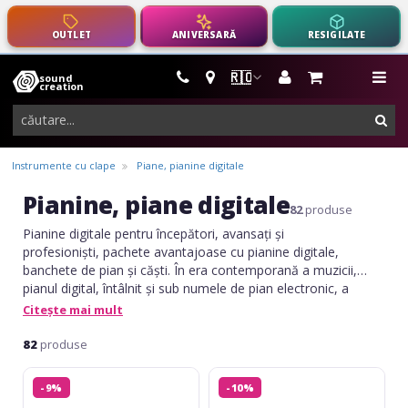
OUTLET
ANIVERSARĂ
RESIGILATE
🇷🇴
sound
instrumente
me
creation
muzicale,
cau
echipamente
pro-
Instrumente cu clape
Piane, pianine digitale
audio
Pianine, piane digitale
82
produse
Pianine digitale pentru începători, avansați și
profesioniști, pachete avantajoase cu pianine digitale,
banchete de pian și căști. În era contemporană a muzicii,
pianul digital, întâlnit și sub numele de pian electronic, a
devenit un instrument tot mai căutat, de la începători, până
Citește mai mult
la experimentați. Datorită caracteristicilor pe care le deține,
pianină digitală reușește să reproducă sunetul și experiența
82
produse
de joc a unui pian acustic autentic, într-o manieră mai
Yamaha
Orla
versatilă și compactă.
-9%
-10%
P-
CDP-