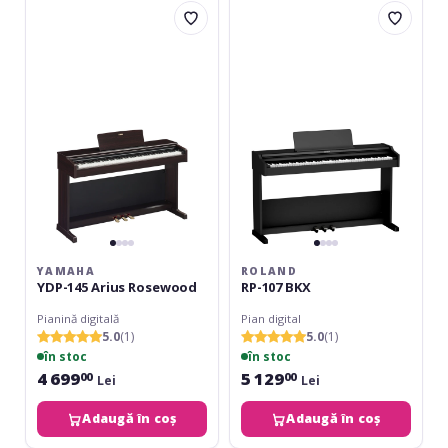
YDP-
RP-
145
107
Arius
BKX
Rosewood
YAMAHA
ROLAND
YDP-145 Arius Rosewood
RP-107 BKX
Pianină digitală
Pian digital
5.0
(1)
5.0
(1)
în stoc
în stoc
4 699
5 129
00
00
Lei
Lei
Adaugă în coș
Adaugă în coș