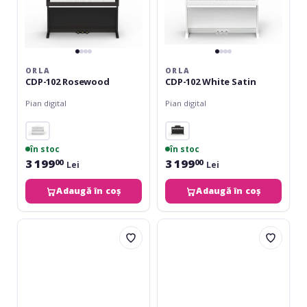
ORLA
ORLA
CDP-102 Rosewood
CDP-102 White Satin
Pian digital
Pian digital
în stoc
în stoc
3 199
3 199
00
00
Lei
Lei
Adaugă în coș
Adaugă în coș
Yamaha
Yamaha
YDP-
YDP-
105
105
Black
Rosewood