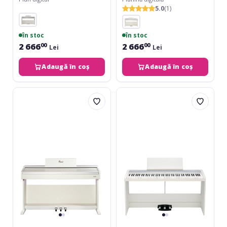
5.0
(1)
în stoc
în stoc
2 666
2 666
00
00
Lei
Lei
Adaugă în coș
Adaugă în coș
Flame
Korg
B97
B2+
White
SP
White