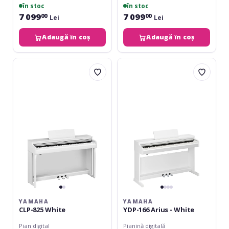
în stoc
în stoc
7 099
7 099
00
00
Lei
Lei
Adaugă în coș
Adaugă în coș
Yamaha
Yamaha
CLP-
YDP-
825
166
White
Arius
-
White
YAMAHA
YAMAHA
CLP-825 White
YDP-166 Arius - White
Pian digital
Pianină digitală