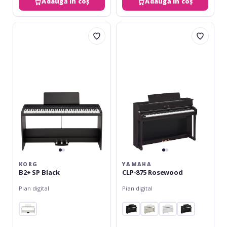
Adaugă în coș
Adaugă în coș
Korg
Yamaha
B2+
CLP-
SP
875
Black
Rosewood
KORG
YAMAHA
B2+ SP Black
CLP-875 Rosewood
Pian digital
Pian digital