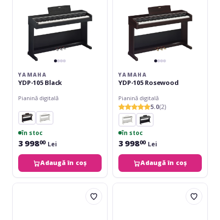
YAMAHA
YAMAHA
YDP-105 Black
YDP-105 Rosewood
Pianină digitală
Pianină digitală
5.0
(2)
în stoc
în stoc
3 998
3 998
00
00
Lei
Lei
Adaugă în coș
Adaugă în coș
Yamaha
Korg
YDP-
LP-
105
380U
White
Black