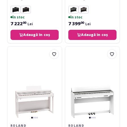
în stoc
în stoc
7 222
7 399
00
00
Lei
Lei
Adaugă în coș
Adaugă în coș
Roland
Roland
RP-
F-
701
701
WH
WH
ROLAND
ROLAND