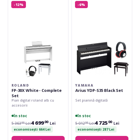
Roland
Yamaha
-12%
-6%
FP-
Arius
30X
YDP-
White
S35
-
Black
Complete
Set
Set
ROLAND
YAMAHA
FP-30X White - Complete
Arius YDP-S35 Black Set
Set
Pian digital roland alb cu
Set pianină digitală
accesorii
în stoc
în stoc
4 699
4 725
00
00
5 363
Lei
Lei
5 012
Lei
Lei
00
00
economisești 664 Lei
economisești 287 Lei