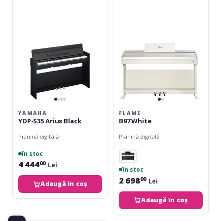
Arius
Black
YAMAHA
FLAME
YDP-S35 Arius Black
B97 White
Pianină digitală
Pianină digitală
în stoc
4 444
00
Lei
în stoc
2 698
00
Lei
Adaugă în coș
Adaugă în coș