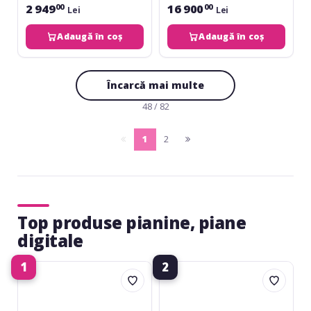
2 949
16 900
00
00
Lei
Lei
Adaugă în coș
Adaugă în coș
Încarcă mai multe
48 / 82
1
2
pagina
(current)
pagina
anterioara
urmatoare
Top produse pianine, piane
digitale
1
2
Yamaha
Yamaha
YDP-
CVP-
145
701
Arius
B