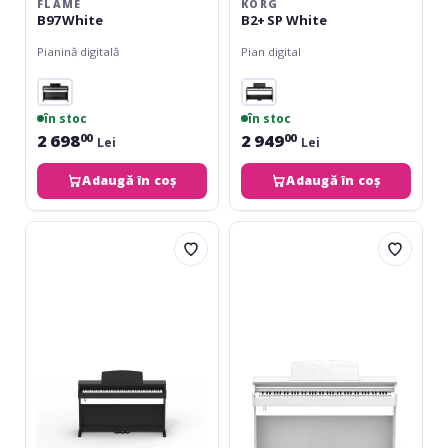
FLAME
KORG
B97 White
B2+ SP White
Pianină digitală
Pian digital
în stoc
în stoc
2 698
2 949
00
00
Lei
Lei
Adaugă în coș
Adaugă în coș
Orla
Orla
CDP-
CDP-
2
2
Rosewood
Satin
White