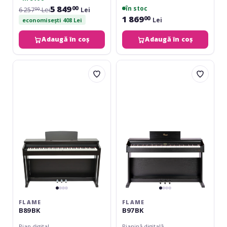
5 849
în stoc
00
6 257
Lei
Lei
00
1 869
00
Lei
economisești 408 Lei
Adaugă în coș
Adaugă în coș
Flame
Flame
B89
B97
BK
BK
FLAME
FLAME
B89 BK
B97 BK
Pian digital
Pianină digitală