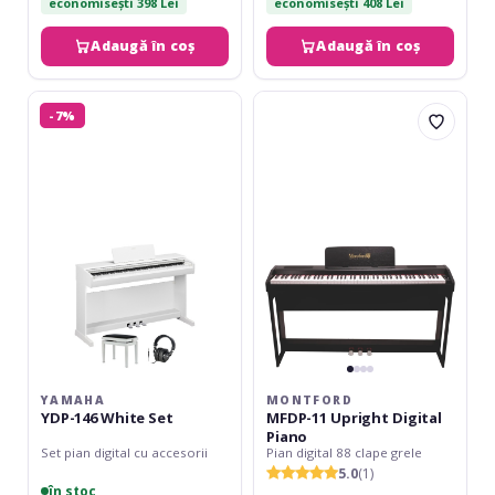
economisești 398 Lei
economisești 408 Lei
Adaugă în coș
Adaugă în coș
Yamaha
Montford
-7%
YDP-
MFDP-
146
11
White
Upright
Set
Digital
Piano
YAMAHA
MONTFORD
YDP-146 White Set
MFDP-11 Upright Digital
Piano
Set pian digital cu accesorii
Pian digital 88 clape grele
5.0
(1)
în stoc