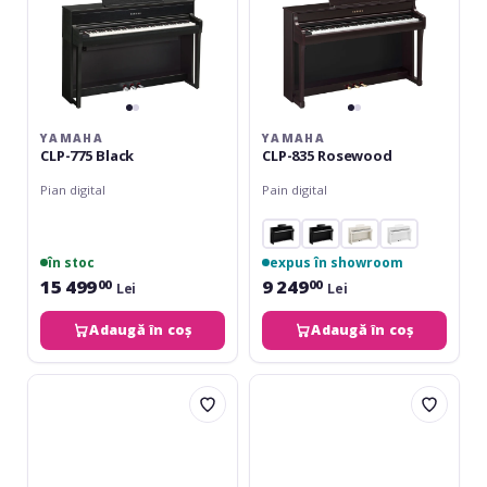
YAMAHA
YAMAHA
CLP-775 Black
CLP-835 Rosewood
Pian digital
Pain digital
în stoc
expus în showroom
15 499
9 249
00
00
Lei
Lei
Adaugă în coș
Adaugă în coș
Yamaha
Yamaha
CLP-
CLP-
875
875
Black
White
Birch