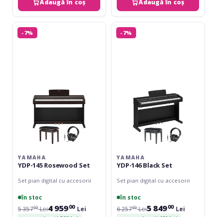
Adaugă în coș
Adaugă în coș
Yamaha
Yamaha
-7%
-7%
YDP-
YDP-
145
146
Rosewood
Black
Set
Set
YAMAHA
YAMAHA
YDP-145 Rosewood Set
YDP-146 Black Set
Set pian digital cu accesorii
Set pian digital cu accesorii
în stoc
în stoc
4 959
5 849
00
00
5 357
Lei
Lei
6 257
Lei
Lei
00
00