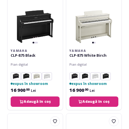
YAMAHA
YAMAHA
CLP-875 Black
CLP-875 White Birch
Pian digital
Pian digital
expus în showroom
expus în showroom
16 900
16 900
00
00
Lei
Lei
Adaugă în coș
Adaugă în coș
Yamaha
Yamaha
CSP-
CSP-
275
275