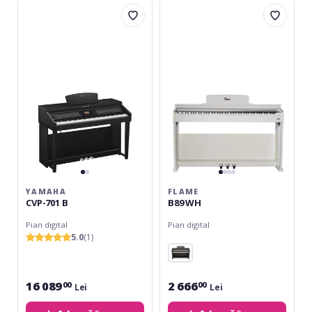
Yamaha
Flame
CVP-
B89
701
WH
B
YAMAHA
FLAME
CVP-701 B
B89 WH
Pian digital
Pian digital
5.0
(1)
16 089
2 666
00
00
Lei
Lei