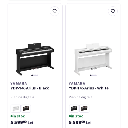
Yamaha
Yamaha
YDP-
YDP-
146
146
Arius
Arius
-
-
Black
White
YAMAHA
YAMAHA
YDP-146 Arius - Black
YDP-146 Arius - White
Pianină digitală
Pianină digitală
în stoc
în stoc
5 599
5 599
00
00
Lei
Lei