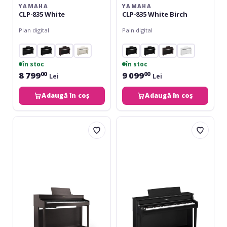
YAMAHA
YAMAHA
CLP-835 White
CLP-835 White Birch
Pian digital
Pain digital
în stoc
în stoc
8 799
9 099
00
00
Lei
Lei
Adaugă în coș
Adaugă în coș
Roland
Yamaha
HP-
CLP-
702
845
DR
Black