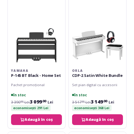
145
2
BT
Satin
Black
White
-
Bundle
Home
Set
YAMAHA
ORLA
P-145 BT Black - Home Set
CDP-2 Satin White Bundle
Pachet promoțional
Set pian digital cu accesorii
în stoc
în stoc
3 099
3 149
00
00
3 390
Lei
Lei
3 517
Lei
Lei
00
00
economisești 291 Lei
economisești 368 Lei
Adaugă în coș
Adaugă în coș