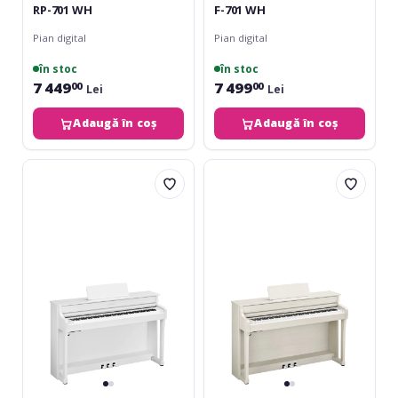
RP-701 WH
F-701 WH
Pian digital
Pian digital
în stoc
în stoc
7 449
7 499
00
00
Lei
Lei
Adaugă în coș
Adaugă în coș
Yamaha
Yamaha
CLP-
CLP-
835
835
White
White
Birch