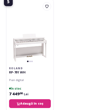
5
Roland
RP-
701
WH
ROLAND
RP-701 WH
Pian digital
în stoc
7 449
00
Lei
Adaugă în coș