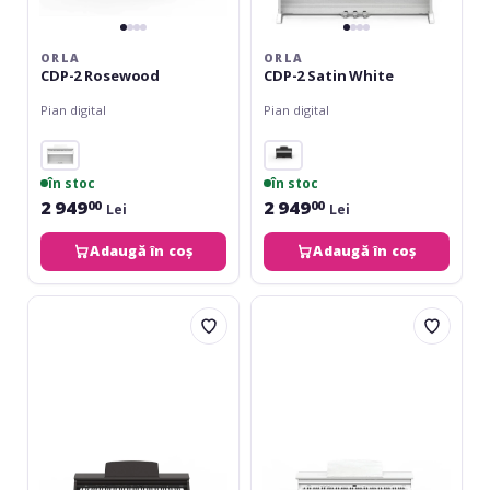
ORLA
ORLA
CDP-2 Rosewood
CDP-2 Satin White
Pian digital
Pian digital
în stoc
în stoc
2 949
2 949
00
00
Lei
Lei
Adaugă în coș
Adaugă în coș
Orla
Orla
CDP-
CDP-
102
102
Rosewood
White
Satin