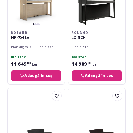
ROLAND
ROLAND
HP-704 LA
LX-5 CH
Pian digital cu 88 de clape
Pian digital
în stoc
în stoc
11 649
14 989
00
00
Lei
Lei
Adaugă în coș
Adaugă în coș
Yamaha
Yamaha
CLP-
CLP-
775
835
Black
Rosewood