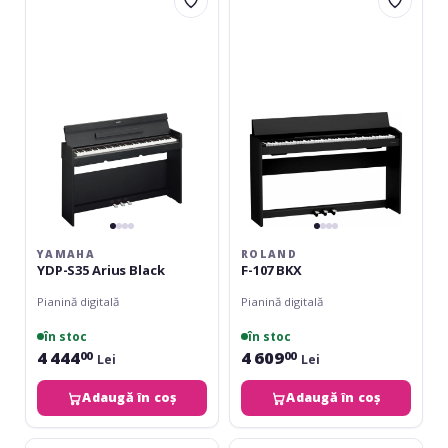
YDP-
F-
S35
107
Arius
BKX
Black
YAMAHA
ROLAND
YDP-S35 Arius Black
F-107 BKX
Pianină digitală
Pianină digitală
în stoc
în stoc
4 444
4 609
00
00
Lei
Lei
Adaugă în coș
Adaugă în coș
Yamaha
Roland