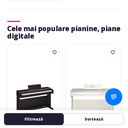
Cele mai populare pianine, piane
digitale
Yamaha
Flame
YDP-
B97
145
White
Arius
Rosewood
💬
Filtrează
Sortează
YAMAHA
FLAME