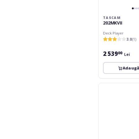
TASCAM
202MKVII
Deck Player
3.0
(1)
2 539
00
Lei
Adaugă
Omnitronic
EP-
220NET
Preamplifier
with
Internet
Radio,
DAB+
and