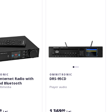
95CD
ONIC
OMNITRONIC
Internet Radio with
DRS-95CD
d Bluetooth
ltimedia
Player audio
1 369
0
00
Lei
Lei