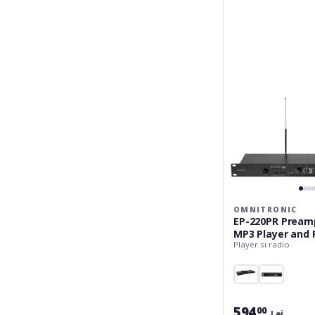
220PR
Preamplifier
with
MP3
Player
and
FM
Radio
OMNITRONIC
EP-220PR Preamp
MP3 Player and 
Player si radio
594
00
Lei