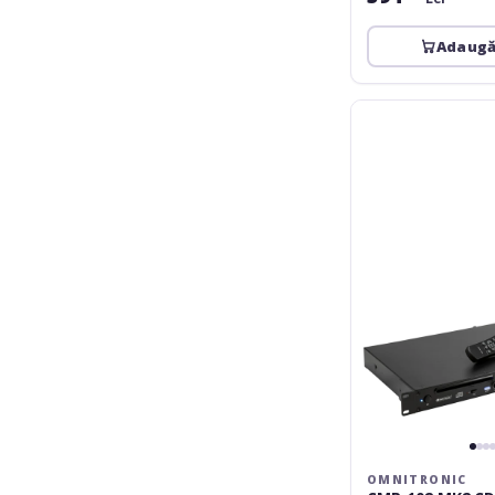
Adaugă
Omnitronic
CMP-
102
MK2
CD/MP3
Player
OMNITRONIC