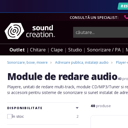
RES
CONSULTĂ UN SPECIALIST:
instrumente
muzicale,
Outlet
Chitare
Clape
Studio
Sonorizare / PA
echipamente
Sonorizare, boxe, mixere
Adresare publica, instalații audio
Player-
Module de redare audio
pro-
40
pr
Playere, unitati de redare multi-track, module CD/MP3/Tuner si
si accesorii pentru sisteme de sonorizare si sunet instalat de adre
audio
40
produse
DISPONIBILITATE
În stoc
2
Tascam
AK-