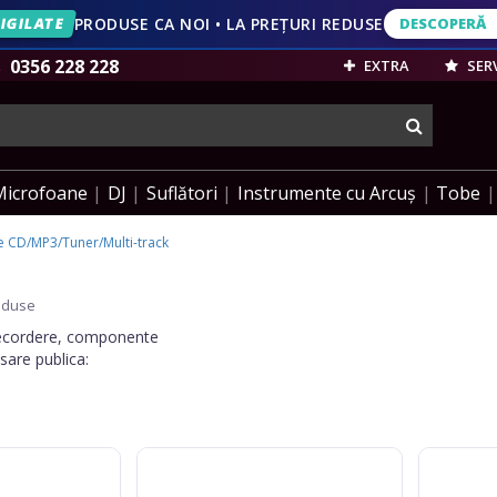
IGILATE
PRODUSE CA NOI • LA PREȚURI REDUSE
DESCOPERĂ
DESCOPERĂ
VEZI OFERT
0356 228 228
EXTRA
SERV
cauta
Microfoane
DJ
Suflători
Instrumente cu Arcuș
Tobe
e CD/MP3/Tuner/Multi-track
oduse
 recordere, componente
sare publica:
Omnitronic
Boss
DMP-
BT-