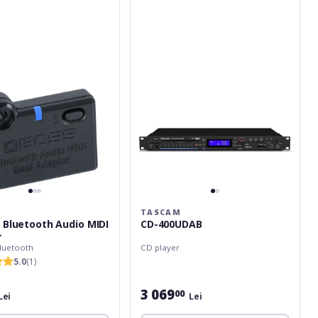
400UDAB
TASCAM
 Bluetooth Audio MIDI
CD-400UDAB
r
luetooth
CD player
5.0
(1)
3 069
00
Lei
Lei