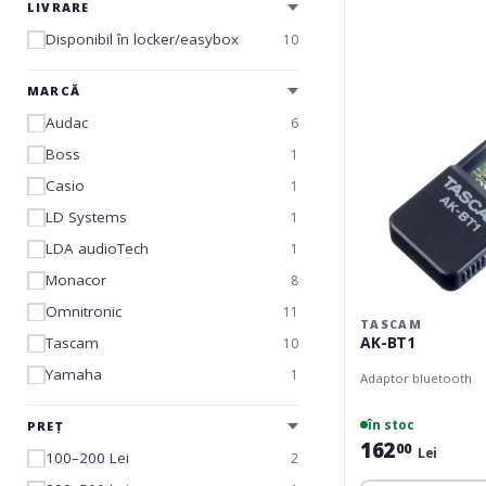
BT1
LIVRARE
Disponibil în locker/easybox
10
MARCĂ
Audac
6
Boss
1
Casio
1
LD Systems
1
LDA audioTech
1
Monacor
8
Omnitronic
11
TASCAM
AK-BT1
Tascam
10
Yamaha
1
Adaptor bluetooth
în stoc
PREȚ
162
00
Lei
100–200 Lei
2