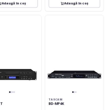
Adaugă în coș
Adaugă în coș
Tascam
BD-
MP4K
M
TASCAM
BT
BD-MP4K