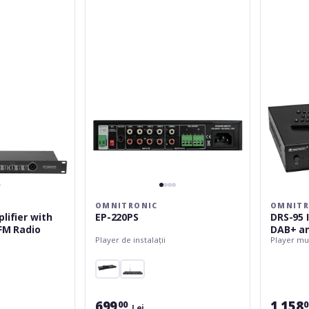
220PS
95
Internet
Radio
with
DAB+
and
Bluetooth
OMNITRONIC
OMNITR
lifier with
EP-220PS
DRS-95 
FM Radio
DAB+ an
Player de instalații
Player mu
699
1 158
00
0
Lei