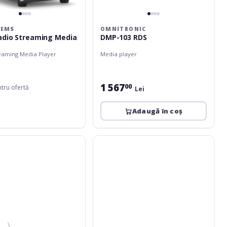
TEMS
OMNITRONIC
dio Streaming Media
DMP-103 RDS
eaming Media Player
Media player
1 567
00
ntru ofertă
Lei
Adaugă în coș
c
Omnitronic
XDP-
1501
CD/MP3
Player