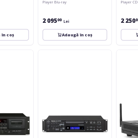
Player Blu-ray
Player CD
2 095
2 250
00
0
Lei
 în coș
Adaugă în coș
Tascam
LD
CD-
Systems
200SB
RSMP
Radio
Streaming
Media
Player