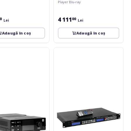
Player Blu-ray
4 111
0
00
Lei
Lei
Adaugă în coș
Adaugă în coș
Omnitronic
DMP-
103
RDS