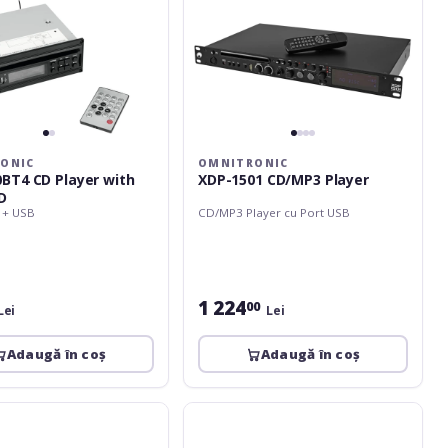
ONIC
OMNITRONIC
T4 CD Player with
XDP-1501 CD/MP3 Player
D
 + USB
CD/MP3 Player cu Port USB
1 224
00
Lei
Lei
Adaugă în coș
Adaugă în coș
c
Omnitronic
DRS-