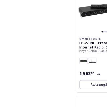
Bluetooth
OMNITRONIC
EP-220NET Pream
Internet Radio,
Player DAB/BT/Radi
Bluetooth
1 563
00
Lei
Adaugă
Omnitronic
EP-