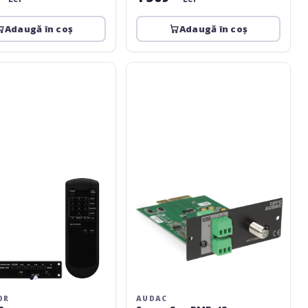
Adaugă în coș
Adaugă în coș
Audac
SourceCon
DMP-
42
OR
AUDAC