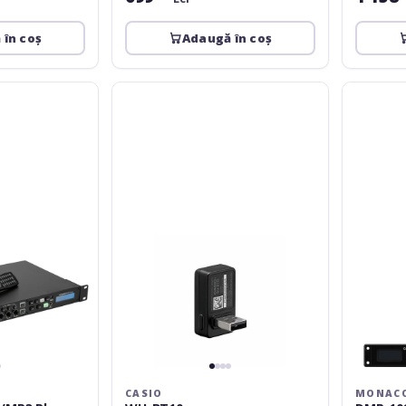
 în coș
Adaugă în coș
Casio
Monacor
WU-
DMP-
BT10
102
CASIO
MONAC