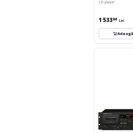
CD player
1 533
00
Lei
Adaugă
Tascam
202MKVII