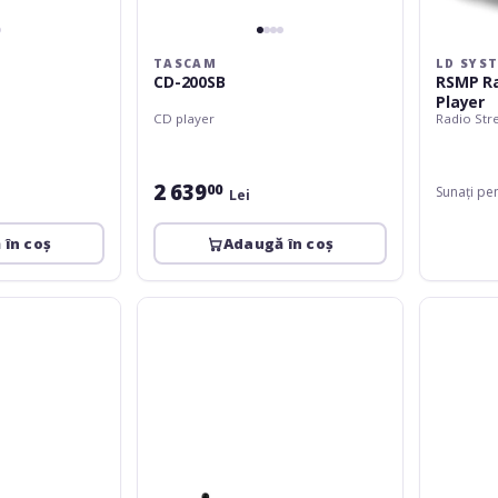
TASCAM
LD SYS
CD-200SB
RSMP Ra
Player
CD player
Radio Str
2 639
00
Sunați pe
Lei
 în coș
Adaugă în coș
Omnitronic
Omnitroni
CIA-
MOM-
40WIFI
10BT4
WLAN
CD
Multi-
Player
Room
with
Amplifier
USB
Streaming
&
System
SD