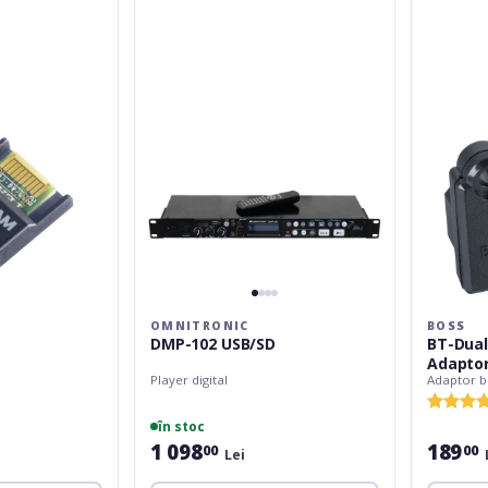
102
Dual
USB/SD
Bluetooth
Audio
MIDI
Adaptor
OMNITRONIC
BOSS
DMP-102 USB/SD
BT-Dual
Adapto
Player digital
Adaptor b
în stoc
1 098
189
00
00
Lei