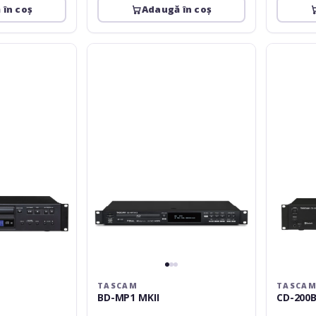
 în coș
Adaugă în coș
Tascam
Tascam
BD-
CD-
MP1
200BT
MKII
TASCAM
TASCA
BD-MP1 MKII
CD-200