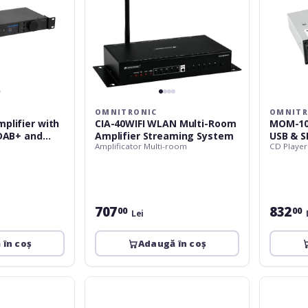
OMNITRONIC
OMNITR
plifier with
CIA-40WIFI WLAN Multi-Room
MOM-10B
 DAB+ and
Amplifier Streaming System
USB & S
o
Amplificator Multi-room
CD Player
707
832
00
00
Lei
 în coș
Adaugă în coș
Omnitronic
Omnitroni
EP-
DRS-