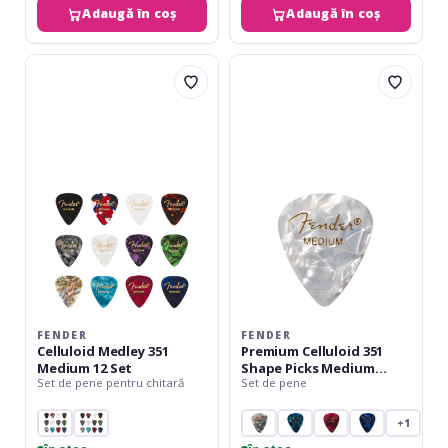
Adaugă în coș
Adaugă în coș
Fender
Fender
Celluloid
Premium
Medley
Celluloid
351
351
Medium
Shape
12
Picks
Set
Medium
White
Moto
12-
Pack
FENDER
FENDER
Celluloid Medley 351
Premium Celluloid 351
Medium 12 Set
Shape Picks Medium
Set de pene pentru chitară
Set de pene
White Moto 12-Pack
+1