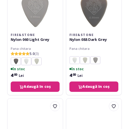
FIRE&STONE
FIRE&STONE
Nylon 060 Light Grey
Nylon 088 Dark Grey
Pana chitara
Pana chitara
5.0
(3)
în stoc
în stoc
4
4
00
00
Lei
Lei
Adaugă în coș
Adaugă în coș
Fire&Stone
Pick
Pick
Boy
Nylon
Ceramic
0.73
Power
mm