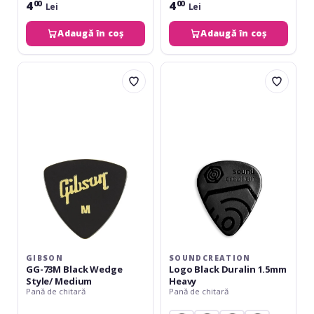
4
4
00
00
Lei
Lei
Adaugă în coș
Adaugă în coș
Gibson
Soundcreation
GG-
Logo
73M
Black
Black
Duralin
Wedge
1.5mm
Style/
Heavy
Medium
GIBSON
SOUNDCREATION
GG-73M Black Wedge
Logo Black Duralin 1.5mm
Style/ Medium
Heavy
Pană de chitară
Pană de chitară