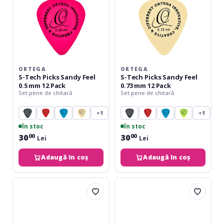
mm
mm
12
12
Pack
Pack
ORTEGA
ORTEGA
S-Tech Picks Sandy Feel
S-Tech Picks Sandy Feel
0.5 mm 12 Pack
0.73 mm 12 Pack
Set pene de chitară
Set pene de chitară
+1
+1
în stoc
în stoc
30
30
00
00
Lei
Lei
Adaugă în coș
Adaugă în coș
Ernie
Fender
Ball
Tortoise
Super
Shell
Glow
351
Cellulose
Medium