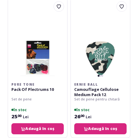
Pure
Ernie
Tone
Ball
Pack
Camouflage
Of
Cellulose
Plectrums
Medium
10
Pack
12
PURE TONE
ERNIE BALL
Pack Of Plectrums 10
Camouflage Cellulose
Medium Pack 12
Set de pene
Set de pene pentru chitară
în stoc
în stoc
25
26
00
00
Lei
Lei
Adaugă în coș
Adaugă în coș