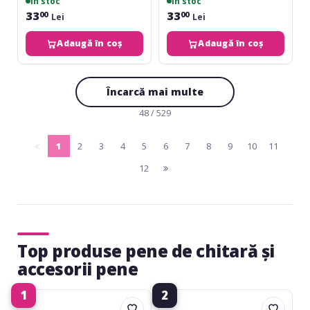
în stoc
în stoc
33
33
00
00
Lei
Lei
Adaugă în coș
Adaugă în coș
Încarcă mai multe
48 / 529
1
2
3
4
5
6
7
8
9
10
11
pagina
(current)
12
anterioara
pagina
urmatoare
Top produse pene de chitară și
accesorii pene
1
2
Fire&Stone
Fire&Stone
Nylon
Nylon