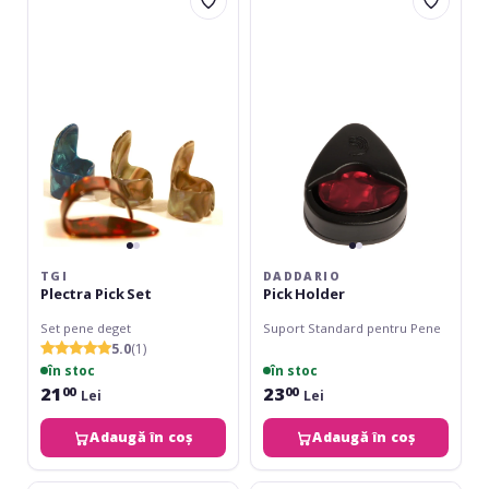
Plectra
Pick
Pick
Holder
Set
TGI
DADDARIO
Plectra Pick Set
Pick Holder
Set pene deget
Suport Standard pentru Pene
5.0
(1)
în stoc
în stoc
21
23
00
00
Lei
Lei
Adaugă în coș
Adaugă în coș