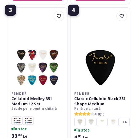
3
4
Fender
Fender
Celluloid
Classic
Medley
Celluloid
351
Black
Medium
351
12
Shape
Set
Medium
FENDER
FENDER
Celluloid Medley 351
Classic Celluloid Black 351
Medium 12 Set
Shape Medium
Set de pene pentru chitară
Pană de chitară
4.0
(1)
+4
în stoc
în stoc
33
00
4
Lei
00
Lei