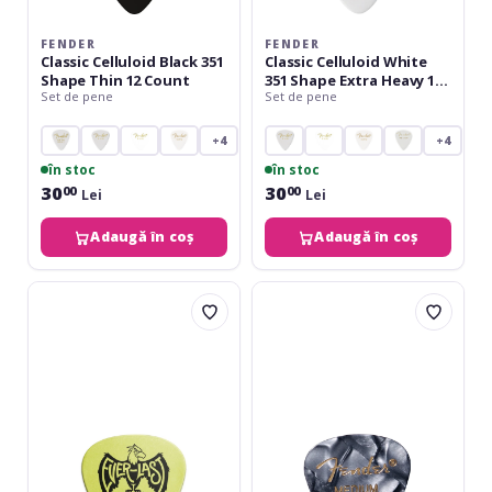
FENDER
FENDER
Classic Celluloid Black 351
Classic Celluloid White
Shape Thin 12 Count
351 Shape Extra Heavy 12
Set de pene
Set de pene
Count
+4
+4
în stoc
în stoc
30
30
00
00
Lei
Lei
Adaugă în coș
Adaugă în coș
Ernie
Fender
Ball
Premium
Green
Celluloid
Everlast
351
Pick
Medium
Pack
Black
12
Moto
12
Set