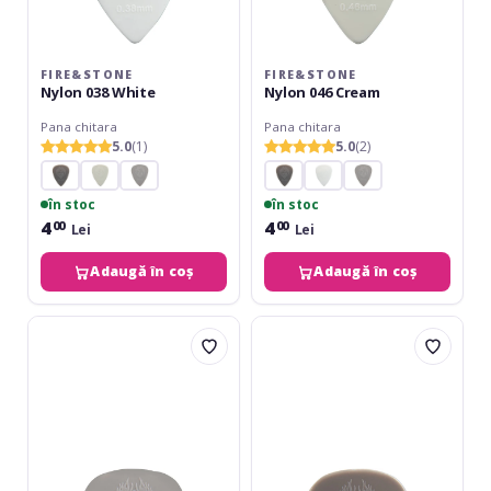
FIRE&STONE
FIRE&STONE
Nylon 038 White
Nylon 046 Cream
Pana chitara
Pana chitara
5.0
(1)
5.0
(2)
în stoc
în stoc
4
4
00
00
Lei
Lei
Adaugă în coș
Adaugă în coș
Fire&Stone
Fire&Stone
Nylon
Nylon
060
088
Light
Dark
Grey
Grey