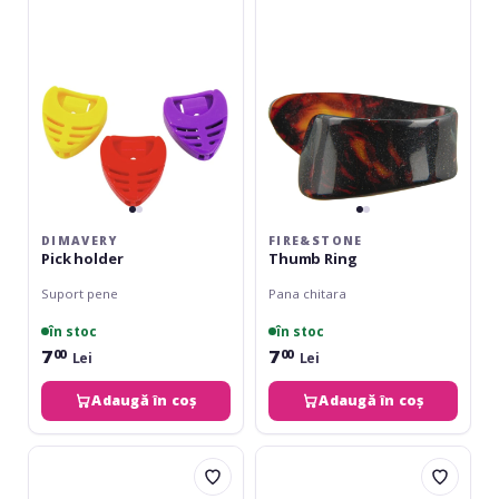
DIMAVERY
FIRE&STONE
Pick holder
Thumb Ring
Suport pene
Pana chitara
în stoc
în stoc
7
7
00
00
Lei
Lei
Adaugă în coș
Adaugă în coș
Gewa
Fire&Stone
Pick
Pickholder