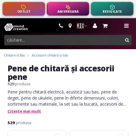
OUTLET
ANIVERSARĂ
RESIGILATE
🇷🇴
sound
instrumente
me
creation
muzicale,
cau
echipamente
pro-
Chitare si Bas
Accesorii chitară și bas
audio
Pene de chitară și accesorii
pene
529
produse
Pene pentru chitară electrică, acustică sau bas, pene de
deget, pene de ukulele, pene în diferte dimensiuni, culori,
sortimente sau materiale, la set sau la bucată, accesorii de
pene.
Citește mai mult
529
produse
Fire&Stone
Fire&Stone