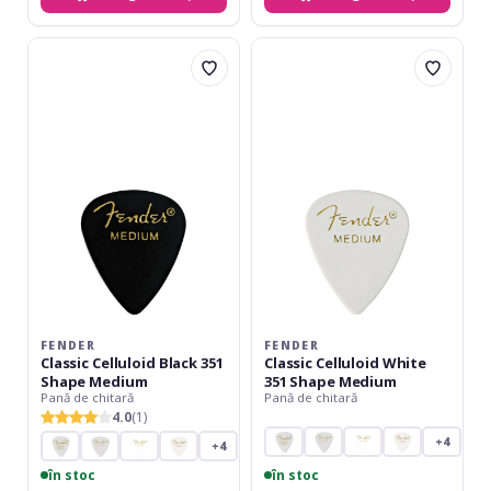
Fender
Fender
Classic
Classic
Celluloid
Celluloid
Black
White
351
351
Shape
Shape
Medium
Medium
FENDER
FENDER
Classic Celluloid Black 351
Classic Celluloid White
Shape Medium
351 Shape Medium
Pană de chitară
Pană de chitară
4.0
(1)
+4
+4
în stoc
în stoc