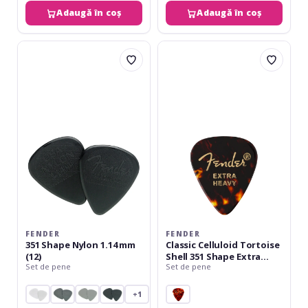
Adaugă în coș
Adaugă în coș
Fender
Fender
351
Classic
Shape
Celluloid
Nylon
Tortoise
1.14
Shell
mm
351
(12)
Shape
Extra
Heavy
12
Count
FENDER
FENDER
351 Shape Nylon 1.14 mm
Classic Celluloid Tortoise
(12)
Shell 351 Shape Extra
Set de pene
Set de pene
Heavy 12 Count
+1