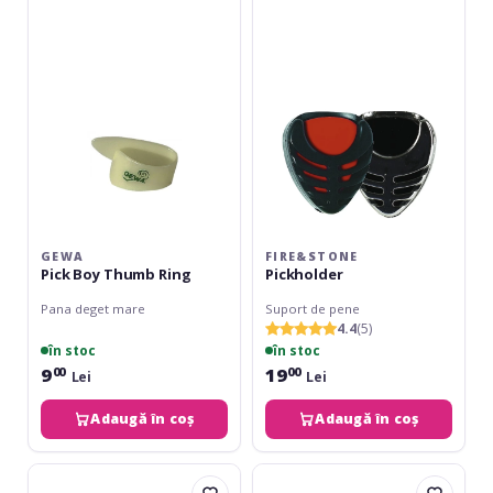
Boy
Thumb
Ring
GEWA
FIRE&STONE
Pick Boy Thumb Ring
Pickholder
Pana deget mare
Suport de pene
4.4
(5)
în stoc
în stoc
9
19
00
00
Lei
Lei
Adaugă în coș
Adaugă în coș
TGI
Daddario