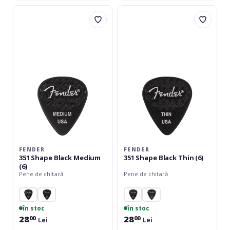
Fender
Fender
351
351
Shape
Shape
Black
Black
Medium
Thin
(6)
(6)
FENDER
FENDER
351 Shape Black Medium
351 Shape Black Thin (6)
(6)
Pene de chitară
Pene de chitară
în stoc
în stoc
28
28
00
00
Lei
Lei