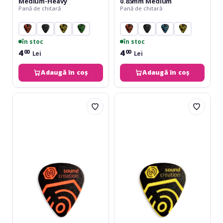
Medium-Heavy
0.85mm Medium
Pană de chitară
Pană de chitară
în stoc
în stoc
4
4
00
00
Lei
Lei
Adaugă în coș
Adaugă în coș
Soundcreation
Soundcreation
Logo
Logo
Orange
Yellow
Duralin
Duralin
0.60mm
0.7mm
Light
Light-
Medium