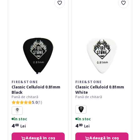
Classic
Classic
Celluloid
Celluloid
0.81mm
0.81mm
Black
White
FIRE&STONE
FIRE&STONE
Classic Celluloid 0.81mm
Classic Celluloid 0.81mm
Black
White
Pană de chitară
Pană de chitară
5.0
(1)
în stoc
în stoc
4
4
00
00
Lei
Lei
Adaugă în coș
Adaugă în coș