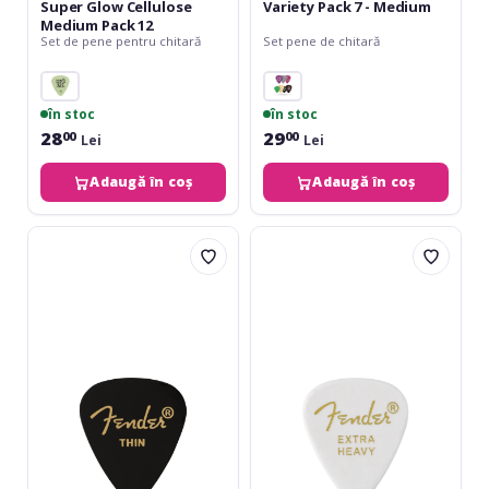
Super Glow Cellulose
Variety Pack 7 - Medium
Medium Pack 12
Set de pene pentru chitară
Set pene de chitară
în stoc
în stoc
28
29
00
00
Lei
Lei
Adaugă în coș
Adaugă în coș
Fender
Fender
Classic
Classic
Celluloid
Celluloid
Black
White
351
351
Shape
Shape
Thin
Extra
12
Heavy
Count
12
Count