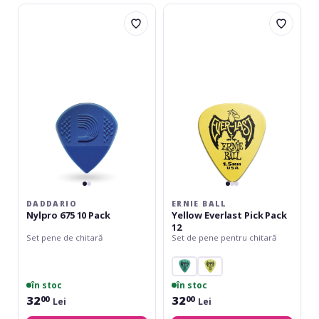
Daddario
Ernie
Nylpro
Ball
675
Yellow
10
Everlast
Pack
Pick
Pack
12
DADDARIO
ERNIE BALL
Nylpro 675 10 Pack
Yellow Everlast Pick Pack
12
Set pene de chitară
Set de pene pentru chitară
în stoc
în stoc
32
32
00
00
Lei
Lei