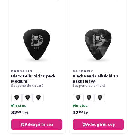
Celluloid
Pearl
10
Celluloid
pack
10
Medium
pack
Heavy
DADDARIO
DADDARIO
Black Celluloid 10 pack
Black Pearl Celluloid 10
Medium
pack Heavy
Set pene de chitară
Set pene de chitară
în stoc
în stoc
32
32
00
00
Lei
Lei
Adaugă în coș
Adaugă în coș