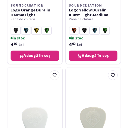
SOUNDCREATION
SOUNDCREATION
Logo Orange Duralin
Logo Yellow Duralin
0.60mm Light
0.7mm Light-Medium
Pană de chitară
Pană de chitară
în stoc
în stoc
4
4
00
00
Lei
Lei
Adaugă în coș
Adaugă în coș
Fire&Stone
Fire&Stone
Nylon
Nylon
038
046
White
Cream