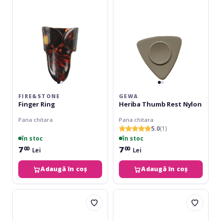
Nylon
FIRE&STONE
GEWA
Finger Ring
Heriba Thumb Rest Nylon
Pana chitara
Pana chitara
5.0
(1)
în stoc
în stoc
7
7
00
00
Lei
Lei
Adaugă în coș
Adaugă în coș
Dimavery
Fire&Stone
Pick
Thumb
holder
Ring