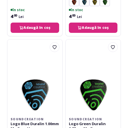
în stoc
în stoc
4
4
00
00
Lei
Lei
Adaugă în coș
Adaugă în coș
Soundcreation
Soundcreation
Logo
Logo
Blue
Green
Duralin
Duralin
1.00mm
0.85mm
Medium-
Medium
Heavy
SOUNDCREATION
SOUNDCREATION
Logo Blue Duralin 1.00mm
Logo Green Duralin