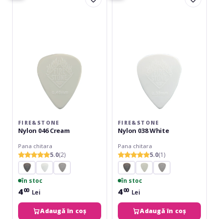
046
038
Cream
White
FIRE&STONE
FIRE&STONE
Nylon 046 Cream
Nylon 038 White
Pana chitara
Pana chitara
5.0
(2)
5.0
(1)
în stoc
în stoc
4
4
00
00
Lei
Lei
Adaugă în coș
Adaugă în coș