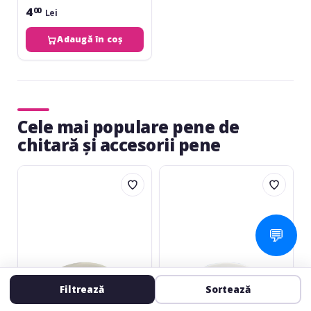
4
00
Lei
Adaugă în coș
Cele mai populare pene de
chitară și accesorii pene
Fire&Stone
Fire&Stone
Nylon
Nylon
046
038
Cream
White
💬
Filtrează
Sortează