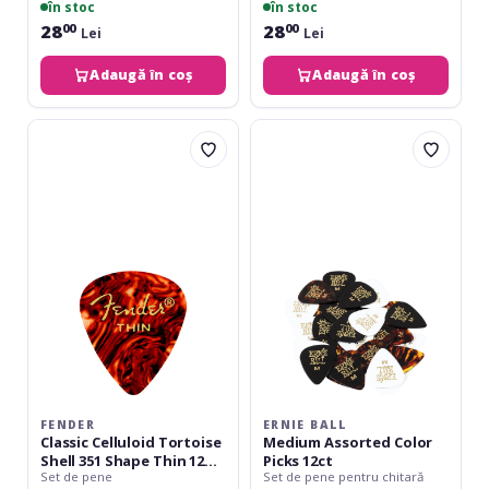
în stoc
în stoc
28
28
00
00
Lei
Lei
Adaugă în coș
Adaugă în coș
Fender
Ernie
Classic
Ball
Celluloid
Medium
Tortoise
Assorted
Shell
Color
351
Picks
Shape
12ct
Thin
12
Count
FENDER
ERNIE BALL
Classic Celluloid Tortoise
Medium Assorted Color
Shell 351 Shape Thin 12
Picks 12ct
Set de pene
Set de pene pentru chitară
Count