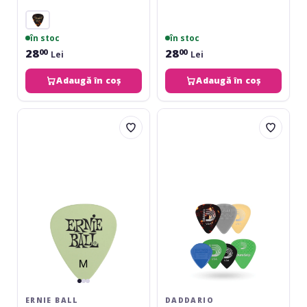
în stoc
în stoc
28
28
00
00
Lei
Lei
Adaugă în coș
Adaugă în coș
Ernie
Daddario
Ball
Variety
Super
Pack
Glow
7
Cellulose
-
Medium
Medium
Pack
12
ERNIE BALL
DADDARIO