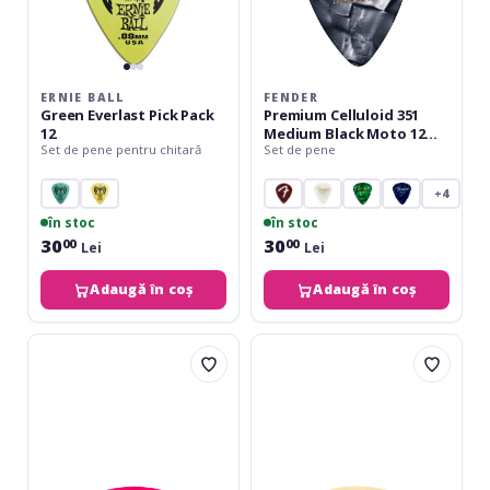
ERNIE BALL
FENDER
Green Everlast Pick Pack
Premium Celluloid 351
12
Medium Black Moto 12
Set de pene pentru chitară
Set de pene
Set
+4
în stoc
în stoc
30
30
00
00
Lei
Lei
Adaugă în coș
Adaugă în coș
Ortega
Ortega
S-
S-
Tech
Tech
Picks
Picks
Sandy
Sandy
Feel
Feel
0.5
0.73