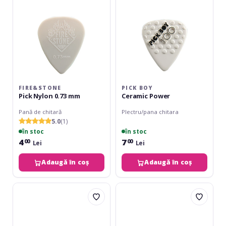
FIRE&STONE
PICK BOY
Pick Nylon 0.73 mm
Ceramic Power
Pană de chitară
Plectru/pana chitara
5.0
(1)
în stoc
în stoc
4
7
00
00
Lei
Lei
Adaugă în coș
Adaugă în coș
Fire&Stone
Gewa
Finger
Heriba
Ring
Thumb
Rest