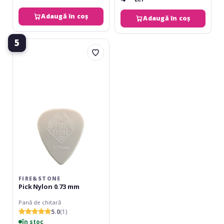
Adaugă în coș
Adaugă în coș
5
Fire&Stone
Pick
Nylon
0.73
mm
FIRE&STONE
Pick Nylon 0.73 mm
Pană de chitară
5.0
(1)
în stoc