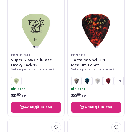
Heavy
12
Pack
Set
12
ERNIE BALL
FENDER
Super Glow Cellulose
Tortoise Shell 351
Heavy Pack 12
Medium 12 Set
Set de pene pentru chitară
Set de pene pentru chitară
+1
în stoc
în stoc
30
30
00
00
Lei
Lei
Adaugă în coș
Adaugă în coș
Daddario
Daddario
Black
Black