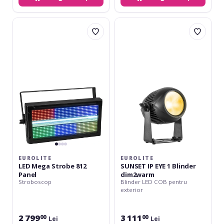
Eurolite
Eurolite
LED
SUNSET
Mega
IP
Strobe
EYE
812
1
Panel
Blinder
dim2warm
EUROLITE
EUROLITE
LED Mega Strobe 812
SUNSET IP EYE 1 Blinder
Panel
dim2warm
Stroboscop
Blinder LED COB pentru
exterior
2 799
3 111
00
00
Lei
Lei