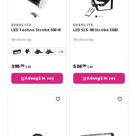
EUROLITE
EUROLITE
LED Techno Strobe 500 IR
LED SLS-98 Strobe SMD
Stroboscop
Stroboscop
+4
395
536
00
00
Lei
Lei
Adaugă în coș
Adaugă în coș
Eurolite
Eurolite
LED
LED
RETRO
Mini
6
Strobe
Spot
Cluster
ABL
SMD
48