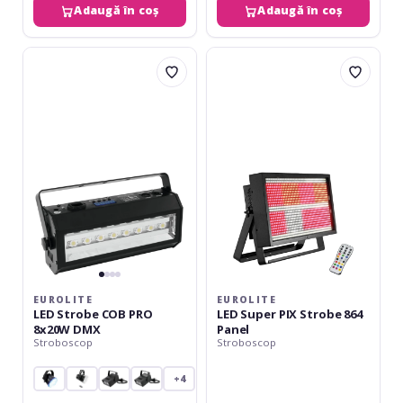
Adaugă în coș
Adaugă în coș
Eurolite
Eurolite
LED
LED
Strobe
Super
COB
PIX
PRO
Strobe
8x20W
864
DMX
Panel
EUROLITE
EUROLITE
LED Strobe COB PRO
LED Super PIX Strobe 864
8x20W DMX
Panel
Stroboscop
Stroboscop
+4