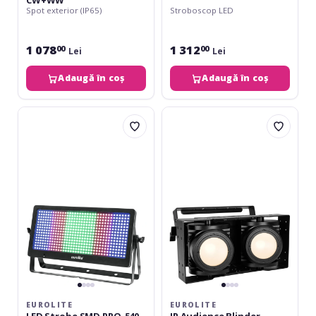
Spot exterior (IP65)
Stroboscop LED
1 078
1 312
00
00
Lei
Lei
Adaugă în coș
Adaugă în coș
Eurolite
Eurolite
LED
IP
Strobe
Audience
SMD
Blinder
PRO-
2x100W
540
LED
DMX
COB
RGB
WW
EUROLITE
EUROLITE
LED Strobe SMD PRO-540
IP Audience Blinder