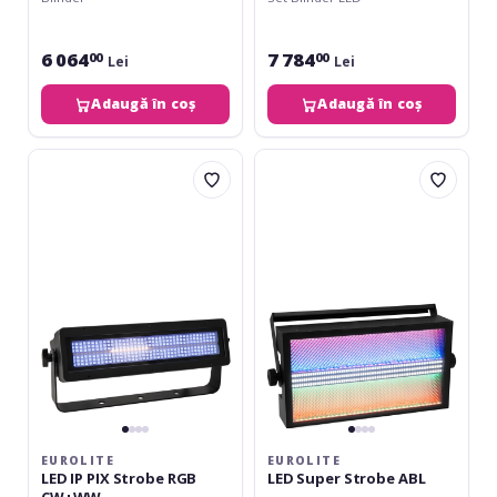
+ Case
6 064
7 784
00
00
Lei
Lei
Adaugă în coș
Adaugă în coș
Eurolite
Eurolite
LED
LED
IP
Super
PIX
Strobe
Strobe
ABL
RGB
CW+WW
EUROLITE
EUROLITE
LED IP PIX Strobe RGB
LED Super Strobe ABL
CW+WW