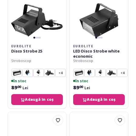
EUROLITE
EUROLITE
Disco Strobe 25
LED Disco Strobe white
economic
Stroboscop
Stroboscop
+4
+4
în stoc
în stoc
89
89
00
00
Lei
Lei
Adaugă în coș
Adaugă în coș
Cameo
Cameo
Thunder
Thunder
Wash
Wash
600
600