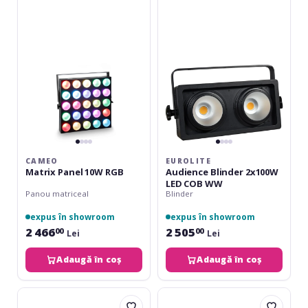
Panel
Blinder
10W
2x100W
RGB
LED
COB
WW
CAMEO
EUROLITE
Matrix Panel 10W RGB
Audience Blinder 2x100W
LED COB WW
Panou matriceal
Blinder
expus în showroom
expus în showroom
2 466
2 505
00
00
Lei
Lei
Adaugă în coș
Adaugă în coș
Cameo
Cameo
Thunder
Thunder