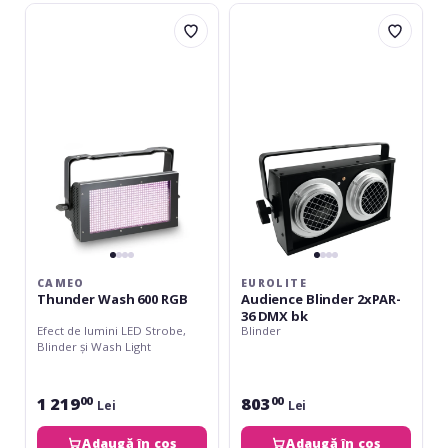
Cameo
Eurolite
Thunder
Audience
Wash
Blinder
600
2xPAR-
RGB
36
DMX
bk
CAMEO
EUROLITE
Thunder Wash 600 RGB
Audience Blinder 2xPAR-
36 DMX bk
Efect de lumini LED Strobe,
Blinder
Blinder și Wash Light
1 219
803
00
00
Lei
Lei
Adaugă în coș
Adaugă în coș