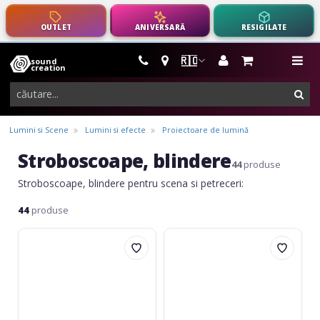
OUTLET
ANIVERSARĂ
RESIGILATE
🇷🇴
sound
instrumente
me
creation
muzicale,
cau
echipamente
pro-
Lumini si Scene
Lumini si efecte
Proiectoare de lumină
audio
Stroboscoape, blindere
44
produse
Stroboscoape, blindere pentru scena si petreceri:
44
produse
Eurolite
Eurolite
Disco
LED
Strobe
Disco
25
Strobe
white
economic