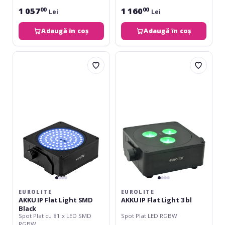
1 057
1 160
00
00
Lei
Lei
Adaugă în coș
Adaugă în coș
Eurolite
Eurolite
AKKU
AKKU
IP
IP
Flat
Flat
Light
Light
SMD
3
Black
bl
EUROLITE
EUROLITE
AKKU IP Flat Light SMD
AKKU IP Flat Light 3 bl
Black
Spot Plat cu 81 x LED SMD
Spot Plat LED RGBW
RGBW