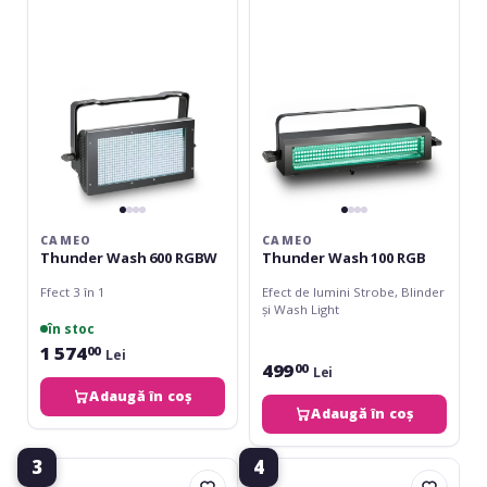
600
100
RGBW
RGB
CAMEO
CAMEO
Thunder Wash 600 RGBW
Thunder Wash 100 RGB
Ffect 3 în 1
Efect de lumini Strobe, Blinder
și Wash Light
în stoc
1 574
00
Lei
499
00
Lei
Adaugă în coș
Adaugă în coș
3
4
Cameo
Eurolite