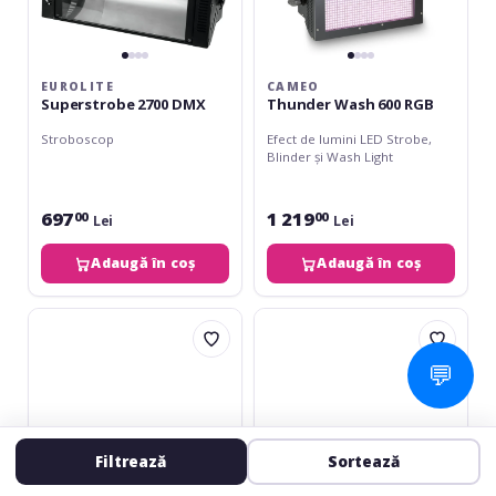
EUROLITE
CAMEO
Superstrobe 2700 DMX
Thunder Wash 600 RGB
Stroboscop
Efect de lumini LED Strobe,
Blinder și Wash Light
697
1 219
00
00
Lei
Lei
Adaugă în coș
Adaugă în coș
Cameo
Eurolite
Matrix
Audience
Panel
Blinder
💬
10W
2x100W
RGB
LED
COB
Filtrează
Sortează