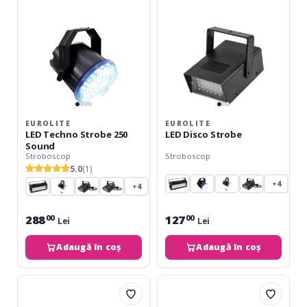
Sound
EUROLITE
EUROLITE
LED Techno Strobe 250
LED Disco Strobe
Sound
Stroboscop
Stroboscop
5.0
(1)
+4
+4
288
127
00
00
Lei
Lei
Adaugă în coș
Adaugă în coș
Eurolite
Eurolite
Disco
Techno