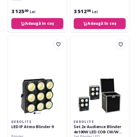
3 125
3 512
00
00
Lei
Lei
Adaugă în coș
Adaugă în coș
Eurolite
Eurolite
LED
Set
IP
2x
Atmo
Audience
Blinder
Blinder
9
4x100W
LED
COB
CW/WW
+
Case
EUROLITE
EUROLITE
LED IP Atmo Blinder 9
Set 2x Audience Blinder
4x100W LED COB CW/WW
Blinder
Set Blinder LED