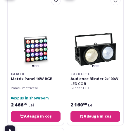
Matrix
Audience
Panel
Blinder
10W
2x100W
RGB
LED
COB
CAMEO
EUROLITE
Matrix Panel 10W RGB
Audience Blinder 2x100W
LED COB
Panou matriceal
Blinder LED
expus în showroom
2 466
2 160
00
00
Lei
Lei
Adaugă în coș
Adaugă în coș
5
Cameo