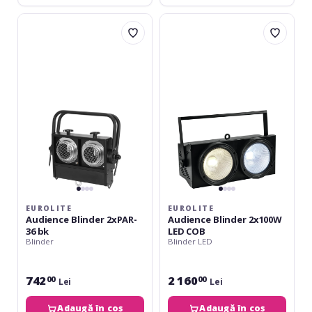
Eurolite
Eurolite
Audience
Audience
Blinder
Blinder
2xPAR-
2x100W
36
LED
bk
COB
EUROLITE
EUROLITE
Audience Blinder 2xPAR-
Audience Blinder 2x100W
36 bk
LED COB
Blinder
Blinder LED
742
2 160
00
00
Lei
Lei
Adaugă în coș
Adaugă în coș