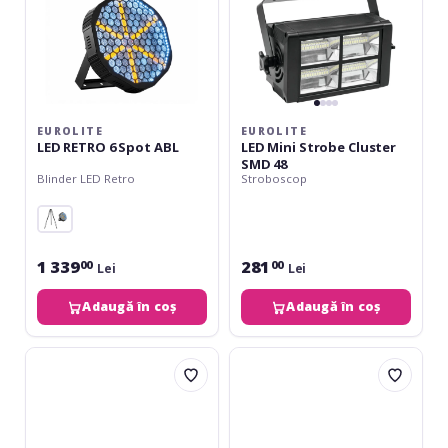
EUROLITE
EUROLITE
LED RETRO 6 Spot ABL
LED Mini Strobe Cluster
SMD 48
Blinder LED Retro
Stroboscop
1 339
281
00
00
Lei
Lei
Adaugă în coș
Adaugă în coș
Eurolite
Eurolite
LED
LED
Techno
Disco
Strobe
Strobe
250