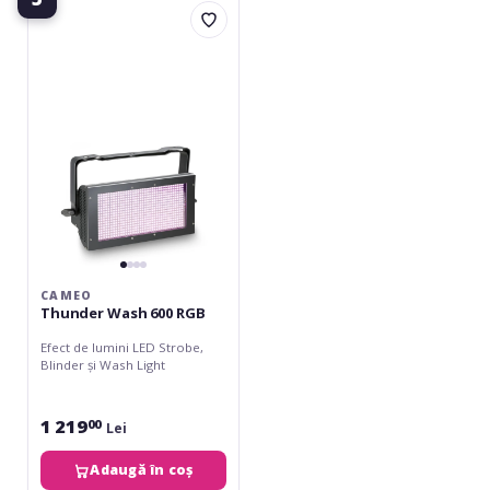
Thunder
Wash
600
RGB
CAMEO
Thunder Wash 600 RGB
Efect de lumini LED Strobe,
Blinder și Wash Light
1 219
00
Lei
Adaugă în coș