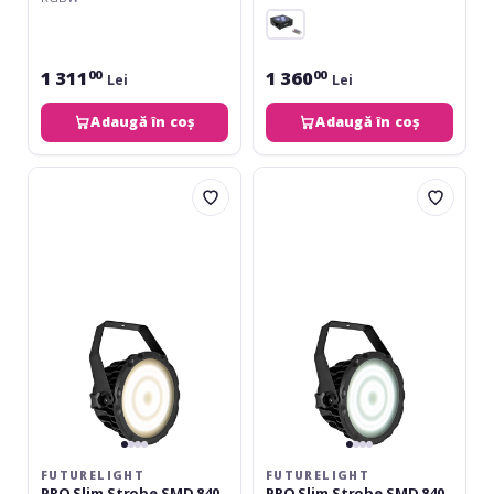
1 311
1 360
00
00
Lei
Lei
Adaugă în coș
Adaugă în coș
FutureLight
FutureLight
PRO
PRO
Slim
Slim
Strobe
Strobe
SMD
SMD
840
840
WW
CW
FUTURELIGHT
FUTURELIGHT
PRO Slim Strobe SMD 840
PRO Slim Strobe SMD 840