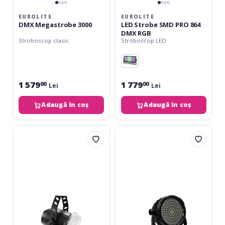
EUROLITE
EUROLITE
DMX Megastrobe 3000
LED Strobe SMD PRO 864
DMX RGB
Stroboscop clasic
Stroboscop LED
1 579
1 779
00
00
Lei
Lei
Adaugă în coș
Adaugă în coș
Eurolite
Eurolite
LED
LED
Techno
SLS-
Strobe
98
500
Strobe
IR
SMD