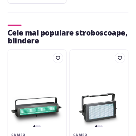
Cele mai populare stroboscoape,
blindere
Cameo
Cameo
Thunder
Thunder
Wash
Wash
100
600
RGB
RGBW
CAMEO
CAMEO