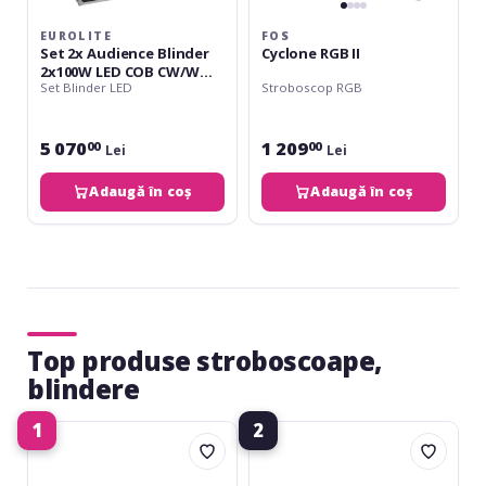
EUROLITE
FOS
Set 2x Audience Blinder
Cyclone RGB II
2x100W LED COB CW/WW
Set Blinder LED
Stroboscop RGB
+ Case
5 070
1 209
00
00
Lei
Lei
Adaugă în coș
Adaugă în coș
Top produse stroboscoape,
blindere
1
2
Cameo
Cameo
Thunder
Thunder
Wash
Wash