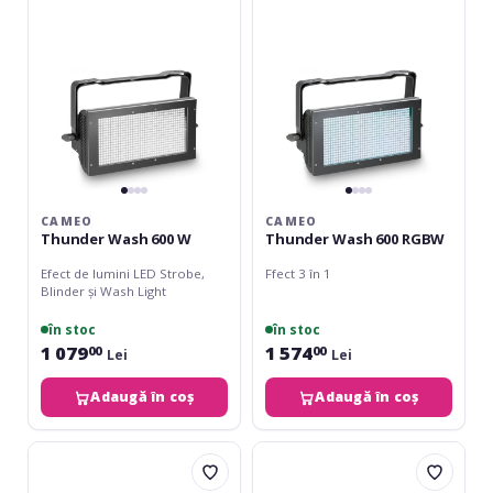
W
RGBW
CAMEO
CAMEO
Thunder Wash 600 W
Thunder Wash 600 RGBW
Efect de lumini LED Strobe,
Ffect 3 în 1
Blinder și Wash Light
în stoc
în stoc
1 079
1 574
00
00
Lei
Lei
Adaugă în coș
Adaugă în coș
Cameo
Eurolite
Matrix
Audience