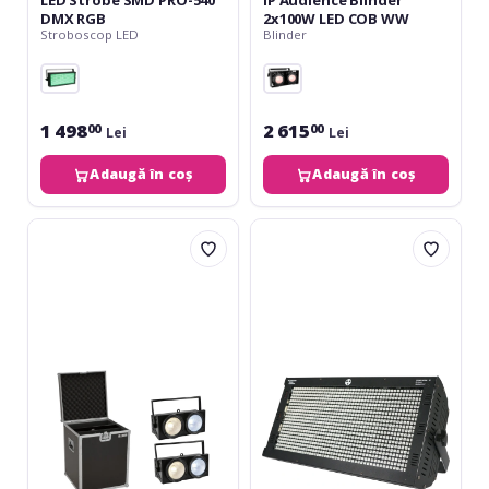
DMX RGB
2x100W LED COB WW
Stroboscop LED
Blinder
1 498
2 615
00
00
Lei
Lei
Adaugă în coș
Adaugă în coș
Eurolite
FOS
Set
Cyclone
2x
RGB
Audience
II
Blinder
2x100W
LED
COB
CW/WW
+
Case