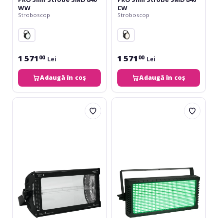
WW
CW
Stroboscop
Stroboscop
1 571
1 571
00
00
Lei
Lei
Adaugă în coș
Adaugă în coș
Eurolite
Eurolite
DMX
LED
Megastrobe
Strobe
3000
SMD
PRO
864
DMX
RGB