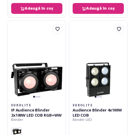
Adaugă în coș
Adaugă în coș
Eurolite
Eurolite
IP
Audience
Audience
Blinder
Blinder
4x100W
2x100W
LED
LED
COB
COB
RGB+WW
EUROLITE
EUROLITE
IP Audience Blinder
Audience Blinder 4x100W
2x100W LED COB RGB+WW
LED COB
Blinder
Blinder LED