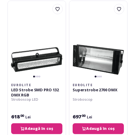
Eurolite
Eurolite
LED
Superstrobe
Strobe
2700
SMD
DMX
PRO
132
DMX
RGB
EUROLITE
EUROLITE
LED Strobe SMD PRO 132
Superstrobe 2700 DMX
DMX RGB
Stroboscop LED
Stroboscop
618
697
00
00
Lei
Lei
Adaugă în coș
Adaugă în coș