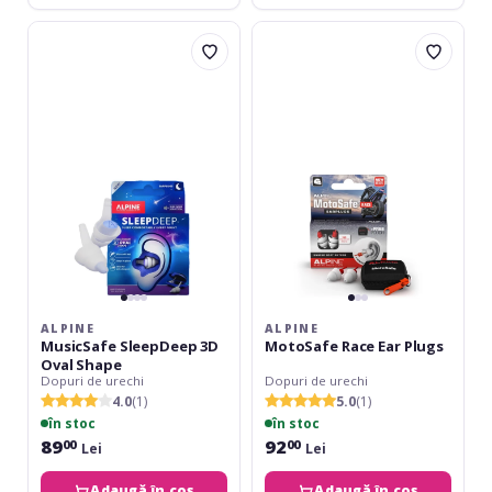
Alpine
Alpine
MusicSafe
MotoSafe
SleepDeep
Race
3D
Ear
Oval
Plugs
Shape
ALPINE
ALPINE
MusicSafe SleepDeep 3D
MotoSafe Race Ear Plugs
Oval Shape
Dopuri de urechi
Dopuri de urechi
4.0
(1)
5.0
(1)
în stoc
în stoc
89
92
00
00
Lei
Lei
Adaugă în coș
Adaugă în coș