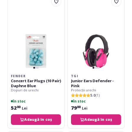
Concert
Junior
Ear
Ears
Plugs
Defender
(10
-
Pair)
Pink
Daphne
Blue
FENDER
TGI
Concert Ear Plugs (10 Pair)
Junior Ears Defender -
Daphne Blue
Pink
Dopuri de urechi
Protecții urechi
5.0
(1)
în stoc
în stoc
52
79
00
00
Lei
Lei
Adaugă în coș
Adaugă în coș