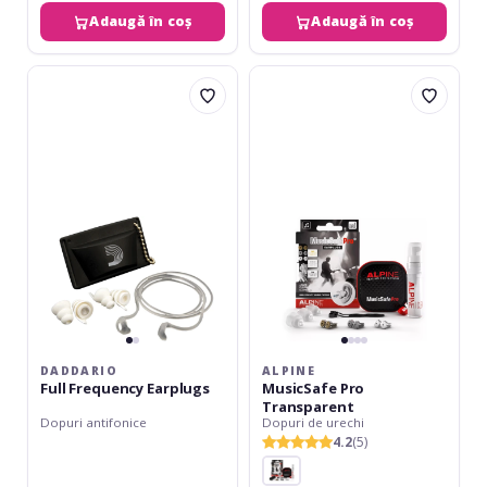
Adaugă în coș
Adaugă în coș
Daddario
Alpine
Full
MusicSafe
Frequency
Pro
Earplugs
Transparent
DADDARIO
ALPINE
Full Frequency Earplugs
MusicSafe Pro
Transparent
Dopuri antifonice
Dopuri de urechi
4.2
(5)