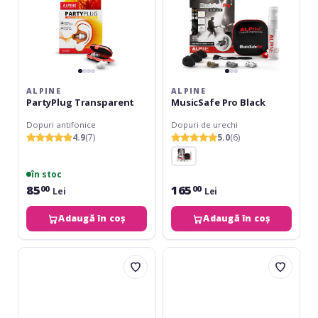
ALPINE
ALPINE
PartyPlug Transparent
MusicSafe Pro Black
Dopuri antifonice
Dopuri de urechi
4.9
(7)
5.0
(6)
în stoc
85
165
00
00
Lei
Lei
Adaugă în coș
Adaugă în coș
Alpine
Alpine
MusicSafe
MusicSafe
Pro
Classic
Transparent