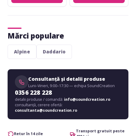
Mărci populare
Alpine
Daddario
Consultanță și detalii produse
Luni–Vineri, 9:00–17:30 — echipa SoundCreation
0356 228 228
detalii produse / comandă:
info@soundcreation.ro
consultanță, cerere ofertă:
consultanta@soundcreation.ro
Transport gratuit peste
Retur în 14 zile