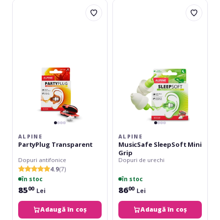
Alpine
Alpine
PartyPlug
MusicSafe
Transparent
SleepSoft
Mini
Grip
ALPINE
ALPINE
PartyPlug Transparent
MusicSafe SleepSoft Mini
Grip
Dopuri antifonice
Dopuri de urechi
4.9
(7)
în stoc
în stoc
85
86
00
00
Lei
Lei
Adaugă în coș
Adaugă în coș