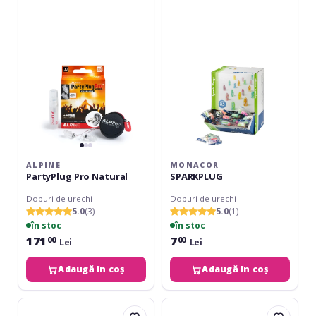
Pro
Natural
ALPINE
MONACOR
PartyPlug Pro Natural
SPARKPLUG
Dopuri de urechi
Dopuri de urechi
5.0
(3)
5.0
(1)
în stoc
în stoc
171
7
00
00
Lei
Lei
Adaugă în coș
Adaugă în coș
Alpine
Alpine