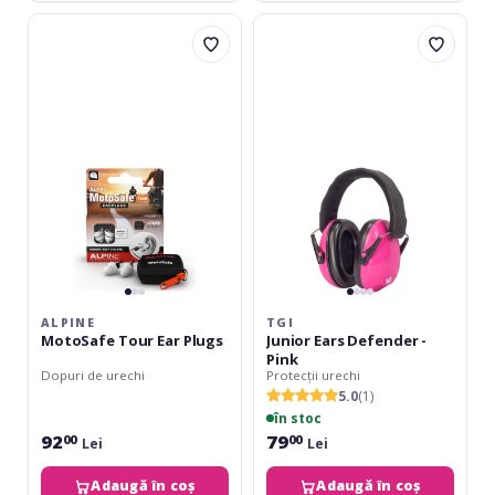
Alpine
TGI
MotoSafe
Junior
Tour
Ears
Ear
Defender
Plugs
-
Pink
ALPINE
TGI
MotoSafe Tour Ear Plugs
Junior Ears Defender -
Pink
Dopuri de urechi
Protecții urechi
5.0
(1)
în stoc
92
79
00
00
Lei
Lei
Adaugă în coș
Adaugă în coș