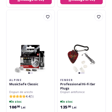
Alpine
Fender
MusicSafe
Professional
Classic
Hi-
Fi
Ear
Plugs
ALPINE
FENDER
MusicSafe Classic
Professional Hi-Fi Ear
Plugs
Dopuri de urechi
Dopuri antifonice
4.4
(5)
în stoc
în stoc
106
135
00
00
Lei
Lei