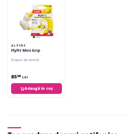
ALPINE
FlyFit Mini Grip
Dopuri de urechi
85
00
Lei
Adaugă în coș