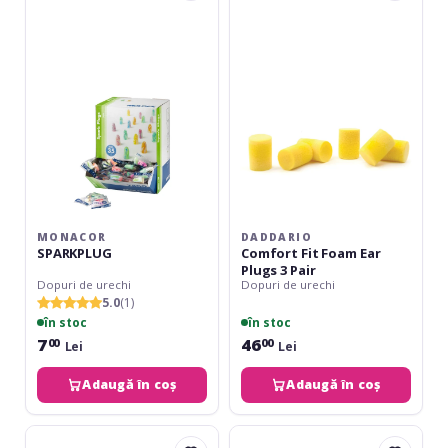
Fit
Foam
Ear
Plugs
3
Pair
MONACOR
DADDARIO
SPARKPLUG
Comfort Fit Foam Ear
Plugs 3 Pair
Dopuri de urechi
Dopuri de urechi
5.0
(1)
în stoc
în stoc
7
46
00
00
Lei
Lei
Adaugă în coș
Adaugă în coș
Fender
TGI