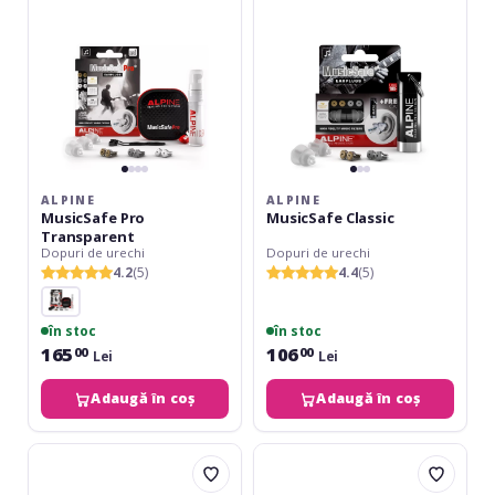
ALPINE
ALPINE
MusicSafe Pro
MusicSafe Classic
Transparent
Dopuri de urechi
Dopuri de urechi
4.2
(5)
4.4
(5)
în stoc
în stoc
165
106
00
00
Lei
Lei
Adaugă în coș
Adaugă în coș
Alpine
Monacor
PartyPlug
SPARKPLUG