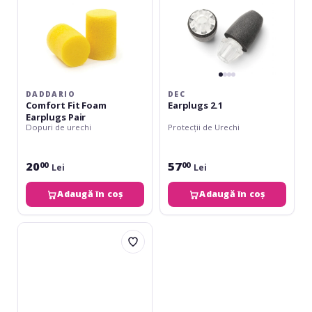
DADDARIO
DEC
Comfort Fit Foam
Earplugs 2.1
Earplugs Pair
Dopuri de urechi
Protecții de Urechi
20
57
00
00
Lei
Lei
Adaugă în coș
Adaugă în coș
Alpine
FlyFit
Mini
Grip