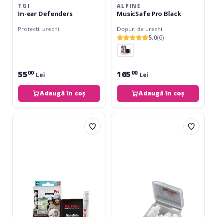
TGI
ALPINE
In-ear Defenders
MusicSafe Pro Black
Protecții urechi
Dopuri de urechi
5.0
(6)
55
165
00
00
Lei
Lei
Adaugă în coș
Adaugă în coș
Alpine
Gibraltar
MotoSafe
Dopuri
PRO
SC-
Ear
GEP
Plugs