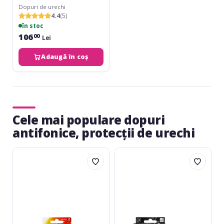
Dopuri de urechi
4.4
(5)
în stoc
106
00
Lei
Adaugă în coș
Cele mai populare dopuri
antifonice, protecții de urechi
Alpine
Alpine
PartyPlug
MusicSafe
Transparent
Pro
Black