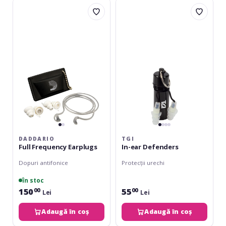
Daddario
TGI
Full
In-
Frequency
ear
Earplugs
Defenders
DADDARIO
TGI
Full Frequency Earplugs
In-ear Defenders
Dopuri antifonice
Protecții urechi
în stoc
150
55
00
00
Lei
Lei
Adaugă în coș
Adaugă în coș