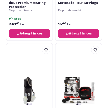
dBud Premium Hearing
MotoSafe Tour Ear Plugs
Protection
Dopuri antifonice
Dopuri de urechi
în stoc
249
92
00
00
Lei
Lei
Adaugă în coș
Adaugă în coș
TGI
Alpine
In-
MusicSafe
ear
Pro
Defenders
Black