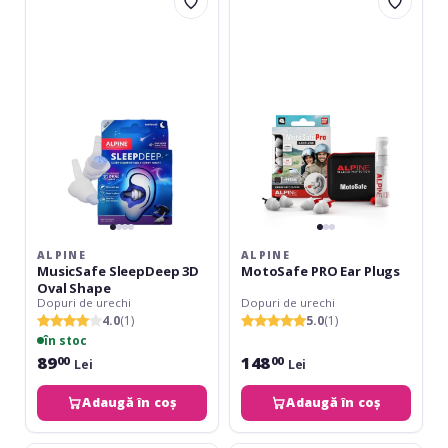
MusicSafe
MotoSafe
SleepDeep
PRO
3D
Ear
Oval
Plugs
Shape
ALPINE
ALPINE
MusicSafe SleepDeep 3D
MotoSafe PRO Ear Plugs
Oval Shape
Dopuri de urechi
Dopuri de urechi
4.0
(1)
5.0
(1)
în stoc
89
148
00
00
Lei
Lei
Adaugă în coș
Adaugă în coș