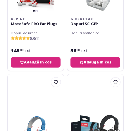
ALPINE
GIBRALTAR
MotoSafe PRO Ear Plugs
Dopuri SC-GEP
Dopuri de urechi
Dopuri antifonice
5.0
(1)
148
56
00
00
Lei
Lei
Adaugă în coș
Adaugă în coș
Alpine
Alpine
Muffy
Defender
Kids
Earmuffs
Blue