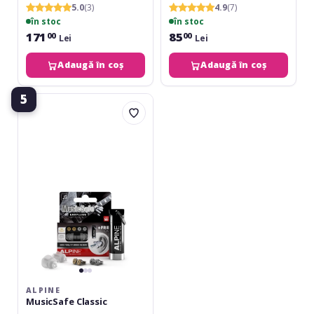
5.0
(3)
4.9
(7)
în stoc
în stoc
171
85
00
00
Lei
Lei
Adaugă în coș
Adaugă în coș
5
Alpine
MusicSafe
Classic
ALPINE
MusicSafe Classic