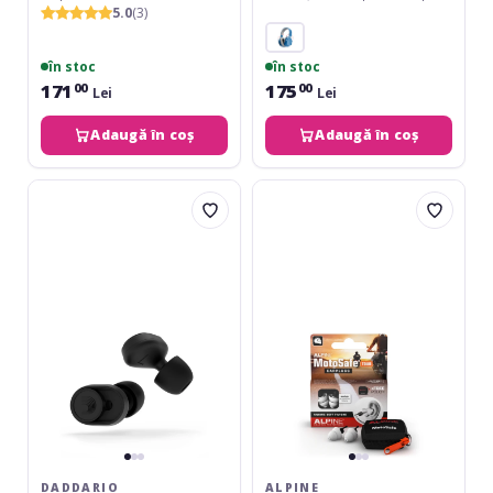
5.0
(3)
în stoc
în stoc
171
175
00
00
Lei
Lei
Adaugă în coș
Adaugă în coș
Daddario
Alpine
dBud
MotoSafe
Premium
Tour
Hearing
Ear
Protection
Plugs
DADDARIO
ALPINE