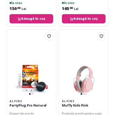
în stoc
în stoc
150
165
00
00
Lei
Lei
Adaugă în coș
Adaugă în coș
Alpine
Alpine
PartyPlug
Muffy
Pro
Kids
Natural
Pink
ALPINE
ALPINE
PartyPlug Pro Natural
Muffy Kids Pink
Dopuri de urechi
Protecții urechi pentru copii