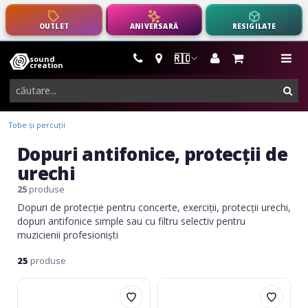
OUTLET
ANIVERSARĂ
RESIGILATE
🇷🇴
sound
instrumente
me
creation
muzicale,
cau
echipamente
pro-
Tobe și percuții
audio
Dopuri antifonice, protecții de
urechi
25
produse
Dopuri de protecție pentru concerte, exerciții, protecții urechi,
dopuri antifonice simple sau cu filtru selectiv pentru
muzicienii profesioniști
25
produse
Monacor
Daddario
SPARKPLUG
Comfort