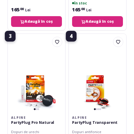
în stoc
165
165
00
00
Lei
Lei
Adaugă în coș
Adaugă în coș
3
4
Alpine
Alpine
PartyPlug
PartyPlug
Pro
Transparent
Natural
ALPINE
ALPINE
PartyPlug Pro Natural
PartyPlug Transparent
Dopuri de urechi
Dopuri antifonice