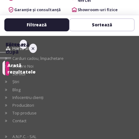
499 Lei
Garanție și consultanță
Showroom-uri fizice
Filtrează
Sortează
Filtre
✕
Sortează
Harta site
✕
după
Carduri cadou, împachetare
Arată
Despre Noi
Recomandate
rezultatele
Servicii
Știri
Preț
crescător
Blog
Infocentru clienți
Preț
Producători
descrescător
Top produse
Contact
Cele
mai
A.N.P.C. - SAL
mari