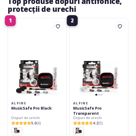
Top produse dopuri antifonice,
protecții de urechi
1
2
Alpine
Alpine
MusicSafe
MusicSafe
Pro
Pro
Black
Transparent
ALPINE
ALPINE
MusicSafe Pro Black
MusicSafe Pro
Transparent
Dopuri de urechi
Dopuri de urechi
5.0
(6)
4.2
(5)