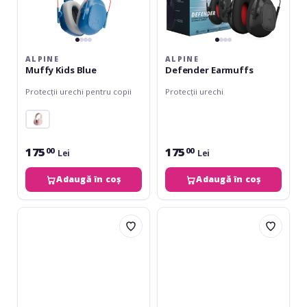
ALPINE
ALPINE
Muffy Kids Blue
Defender Earmuffs
Protecții urechi pentru copii
Protecții urechi
175
175
00
00
Lei
Lei
Adaugă în coș
Adaugă în coș
Daddario
DEC
Comfort
Earplugs
Fit
2.1
Foam
Earplugs
Pair