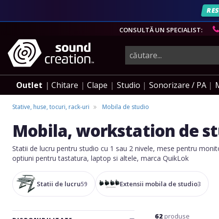
RES
CONSULTĂ UN SPECIALIST:
instrumente
muzicale,
Outlet
Chitare
Clape
Studio
Sonorizare / PA
echipamente
Stative, huse, tocuri, rack-uri
Mobila de studio
Mobila, workstation de s
pro-
Statii de lucru pentru studio cu 1 sau 2 nivele, mese pentru monito
optiuni pentru tastatura, laptop si altele, marca QuikLok
audio
Statii de lucru
Extensii mobila de studio
59
3
62
produse