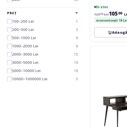
în stoc
105
00
PREȚ
123
Lei
L
00
economisești 18 Le
100–200 Lei
1
200–500 Lei
3
Adaugă
500–1000 Lei
6
1000–2000 Lei
6
Gator
2000–3000 Lei
Frameworks
15
GFW-
3000–5000 Lei
10
ELITEDESK-
5000–10000 Lei
16
BRN
10000–1000000 Lei
5