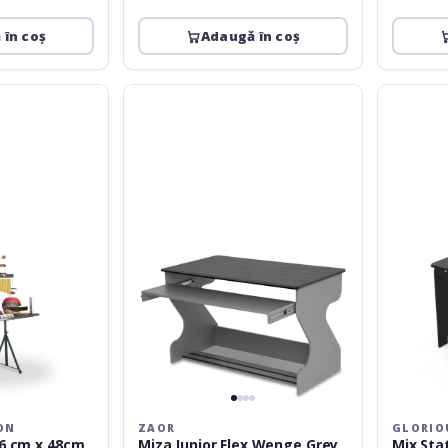
 în coș
Adaugă în coș
Zaor
Glorious
Miza
Mix
Junior
Station
Flex
Black
Wenge
Grey
ON
ZAOR
GLORIO
6 cm x 48cm
Miza Junior Flex Wenge Grey
Mix Sta