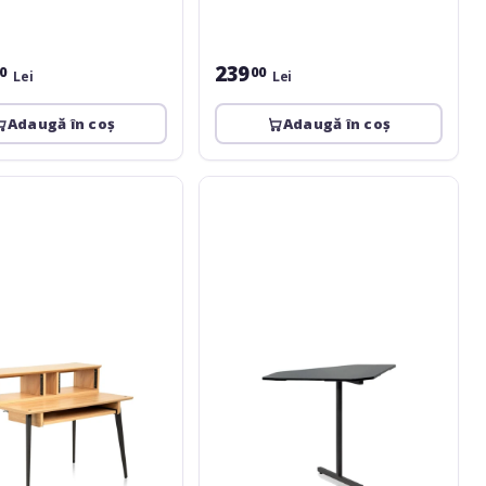
239
0
00
Lei
Lei
Adaugă în coș
Adaugă în coș
Gator
ks
Frameworks
Content
-
Desk
Corner
Section
-
BLK