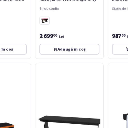
Birou studio
Stație de 
2 699
987
00
00
Lei
 în coș
Adaugă în coș
Zaor
Zaor
Vision
Vision
K
R