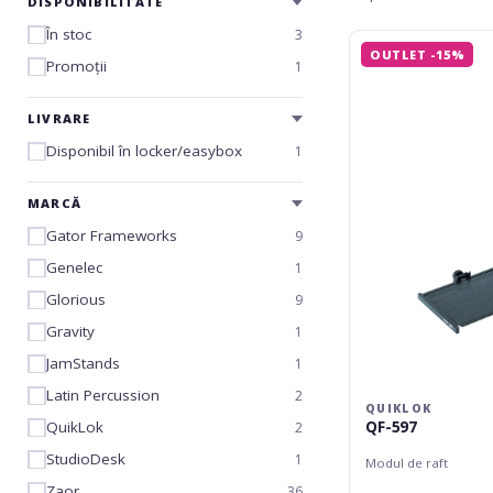
DISPONIBILITATE
În stoc
3
QuikLok
OUTLET -15%
QF-
Promoții
1
597
LIVRARE
Disponibil în locker/easybox
1
MARCĂ
Gator Frameworks
9
Genelec
1
Glorious
9
Gravity
1
JamStands
1
Latin Percussion
2
QUIKLOK
QF-597
QuikLok
2
StudioDesk
1
Modul de raft
Zaor
36