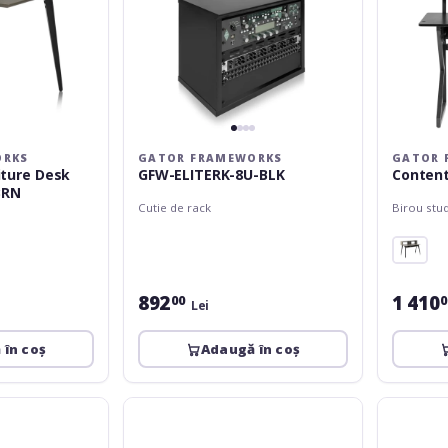
ORKS
GATOR FRAMEWORKS
GATOR 
niture Desk
GFW-ELITERK-8U-BLK
Content
BRN
Cutie de rack
Birou stu
892
1 410
00
0
Lei
 în coș
Adaugă în coș
Gator
Gator
Frameworks
Framewor
Elite
GFW-