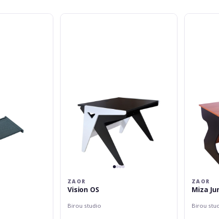
Zaor
Zaor
Vision
Miza
OS
Junior
mk2
Black
Cherry
ZAOR
ZAOR
Vision OS
Miza Ju
Birou studio
Birou stu