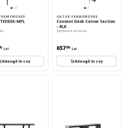
FRAMEWORKS
GATOR FRAMEWORKS
ITEDESK-MPL
Content Desk Corner Section
- BLK
dio
Secțiunea de birou
657
0
00
Lei
Lei
Adaugă în coș
Adaugă în coș
Gator
ks
Frameworks
GFW-
ELITEDESK-
GRY