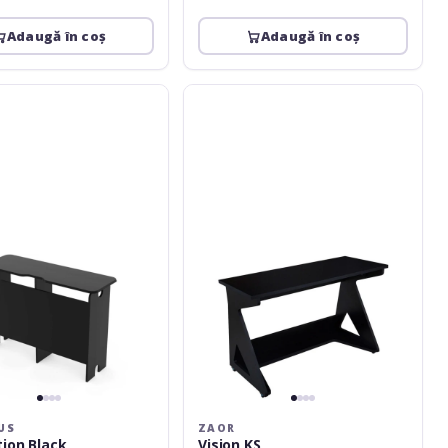
Adaugă în coș
Adaugă în coș
Zaor
Vision
KS
US
ZAOR
tion Black
Vision KS