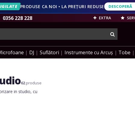
IGILATE
PRODUSE CA NOI • LA PREȚURI REDUSE
DESCOPERĂ
DESCOPERĂ
VEZI OFERT
0356 228 228
EXTRA
SERV
cauta
Microfoane
DJ
Suflători
Instrumente cu Arcuș
Tobe
tudio
62
produse
rizare in studio, cu