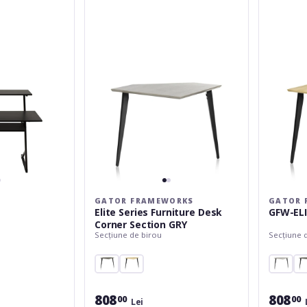
Series
ELITEDES
Furniture
MPL
Desk
Corner
Section
GRY
GATOR FRAMEWORKS
GATOR 
Elite Series Furniture Desk
GFW-EL
Corner Section GRY
Secțiune de birou
Secțiune 
808
808
00
00
Lei