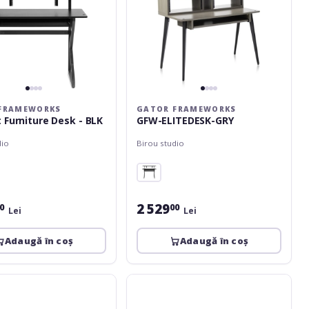
FRAMEWORKS
GATOR FRAMEWORKS
 Furniture Desk - BLK
GFW-ELITEDESK-GRY
dio
Birou studio
2 529
0
00
Lei
Lei
Adaugă în coș
Adaugă în coș
Latin
ks
Percussion
Masa