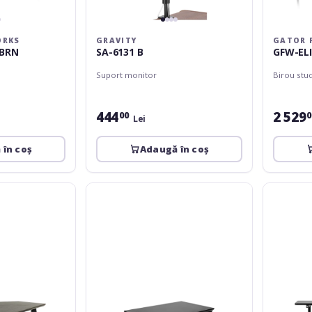
ORKS
GRAVITY
GATOR 
-BRN
SA-6131 B
GFW-EL
Suport monitor
Birou stu
444
2 529
00
0
Lei
 în coș
Adaugă în coș
Gator
Gator
Frameworks
Framewor
GFW-
Content
ELITERK-
Furniture
8U-
Desk
BLK
-
BLK