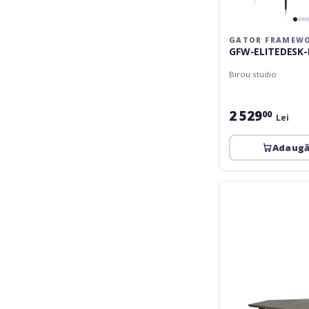
GATOR FRAMEW
GFW-ELITEDESK
Birou studio
2 529
00
Lei
Adaugă
Gator
Frameworks
Elite
Series
Furniture
Desk
Corner
Section
BRN