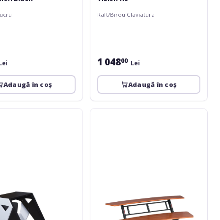
lucru
Raft/Birou Claviatura
1 048
00
Lei
Lei
Adaugă în coș
Adaugă în coș
QuikLok
Z-
600