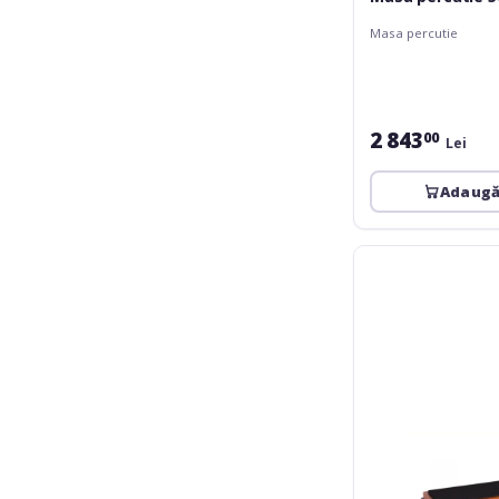
Masa percutie
2 843
00
Lei
Adaugă
Zaor
Miza
Griprack
2
mkII
Black
Cherry