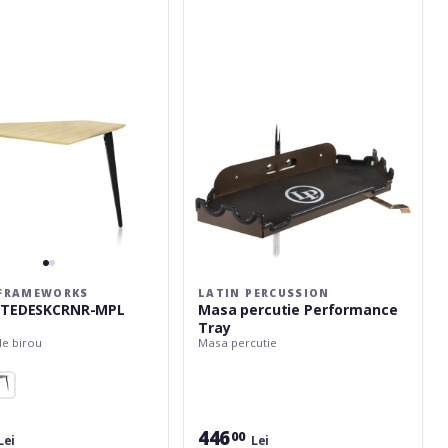
KCRNR-
percutie
Performance
Tray
FRAMEWORKS
LATIN PERCUSSION
ITEDESKCRNR-MPL
Masa percutie Performance
Tray
de birou
Masa percutie
446
00
Lei
Lei