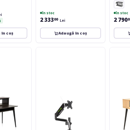
în stoc
în stoc
ei
2 333
2 790
00
0
Lei
i
 în coș
Adaugă în coș
Gravity
Gator
SA-
Framewor
6131
GFW-
B
ELITEDESK
MPL