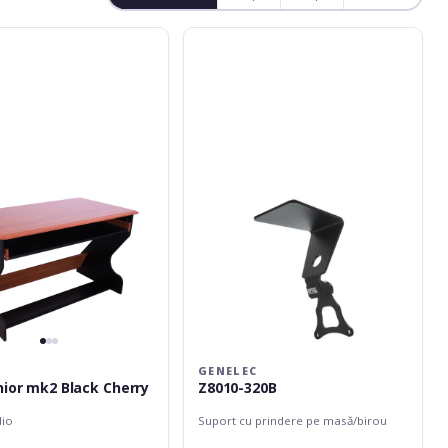
Genelec
Z8010-
320B
GENELEC
nior mk2 Black Cherry
Z8010-320B
dio
Suport cu prindere pe masă/birou