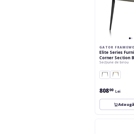
GATOR FRAMEW
Elite Series Fur
Corner Section 
Secțiune de birou
808
00
Lei
Adaugă
JamStands
JS-
SW300