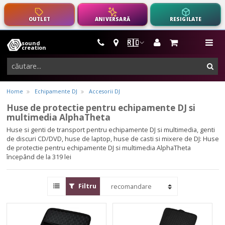
OUTLET
ANIVERSARĂ
RESIGILATE
🇷🇴
sound
instrumente
me
creation
muzicale,
cau
echipamente
pro-
Home
Echipamente DJ
Accesorii DJ
audio
Huse de protectie pentru echipamente DJ si
multimedia AlphaTheta
Huse si genti de transport pentru echipamente DJ si multimedia, genti
de discuri CD/DVD, huse de laptop, huse de casti si mixere de DJ:
Huse
de protectie pentru echipamente DJ si multimedia AlphaTheta
începând de la 319 lei
Filtru
AlphaTheta
AlphaTheta
DJC-
Bag