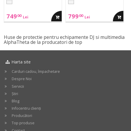
749
799
00
00
adauga
adauga
Lei
Lei
in
in
Huse de protectie pentru echipamente DJ si multimedia
AlphaTheta de la producatori de top
cos
cos
Harta site
Carduri cadou, împachetare
Despre Noi
Servicii
Știri
Blog
Infocentru clienți
Producători
Top produse
Contact