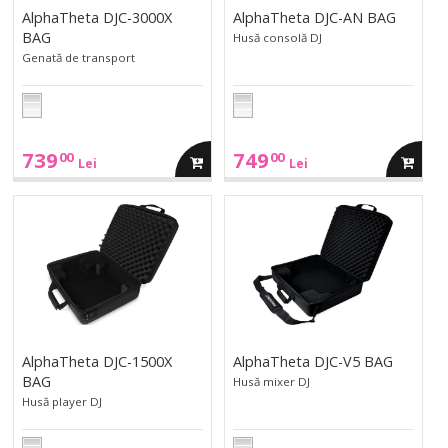
AlphaTheta DJC-3000X
AlphaTheta DJC-AN BAG
BAG
Husă consolă DJ
Genată de transport
739
749
00
00
adauga
adauga
Lei
Lei
in
in
AlphaTheta
AlphaTheta
DJC-
DJC-
1500X
V5
cos
cos
BAG">
BAG">
AlphaTheta DJC-1500X
AlphaTheta DJC-V5 BAG
BAG
Husă mixer DJ
Husă player DJ