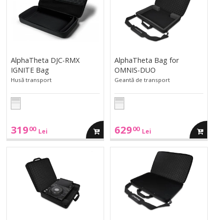
RMX
for
IGNITE
OMNIS-
Bag">
DUO">
AlphaTheta DJC-RMX
AlphaTheta Bag for
IGNITE Bag
OMNIS-DUO
Husă transport
Geantă de transport
319
629
00
00
adauga
adauga
Lei
Lei
in
in
AlphaTheta
AlphaTheta
DJC-
DJC-
3000X
AN
cos
cos
BAG">
BAG">