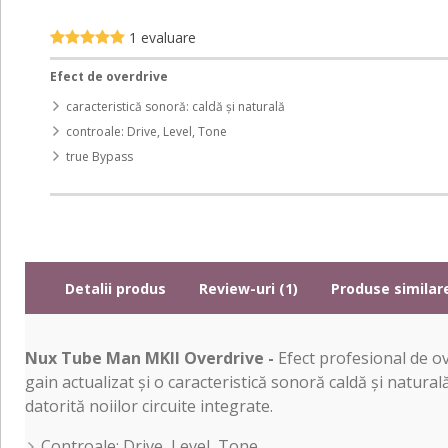
1 evaluare
Efect de overdrive
caracteristică sonoră: caldă și naturală
controale: Drive, Level, Tone
true Bypass
Detalii produs
Review-uri (1)
Produse similar
Nux Tube Man MKII Overdrive -
Efect profesional de o
gain actualizat și o caracteristică sonoră caldă și natura
datorită noiilor circuite integrate.
Controale: Drive, Level, Tone