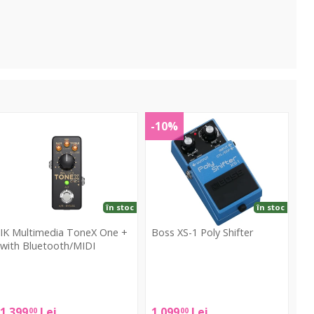
ToneX
XS-
-10%
One
1
+
Poly
ith
Shifter
luetooth/MIDI
în stoc
în stoc
IK Multimedia ToneX One +
Boss XS-1 Poly Shifter
with Bluetooth/MIDI
Boss
K
XS-
ultimedia
1
ToneX
1 399
Lei
1 099
Lei
00
00
Poly