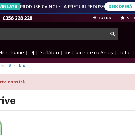
IGILATE
PRODUSE CA NOI • LA PREȚURI REDUSE
DESCOPERĂ
DESCOPERĂ
VEZI OFERT
0356 228 228
EXTRA
SERV
cauta
Microfoane
DJ
Suflători
Instrumente cu Arcuș
Tobe
chitară
Nux
rta noastră.
ive