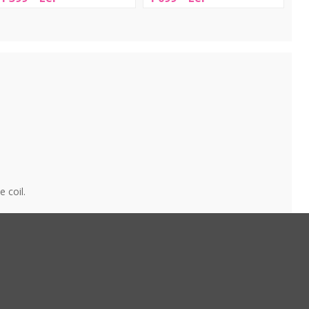
One
Shifter
+
ith
luetooth/MIDI
 coil.