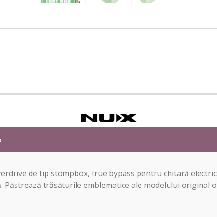
e
verdrive de tip stompbox, true bypass pentru chitară electri
lă. Păstrează trăsăturile emblematice ale modelului original o