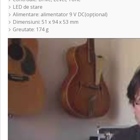
LED de stare
Alimentare: alimentator 9 V DC(opțional)
Dimensiuni: 51 x 94 x 53 mm
Greutate: 174 g