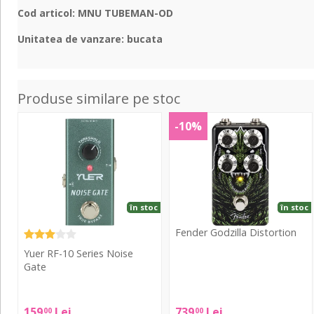
Cod articol: MNU TUBEMAN-OD
Unitatea de vanzare: bucata
Produse similare pe stoc
RF-
Godzilla
-10%
10
Distortion
Series
Noise
Gate
în stoc
în stoc
Fender Godzilla Distortion
Yuer RF-10 Series Noise
Fender
Gate
Godzilla
Distortion
Yuer
159
Lei
739
Lei
00
00