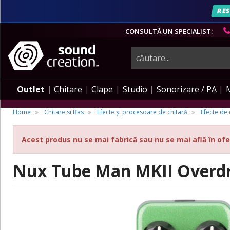
RES
CONSULTĂ UN SPECIALIST:
instrumente
muzicale,
Outlet
Chitare
Clape
Studio
Sonorizare / PA
echipamente
Home
Chitare si Bas
Efecte și procesoare de chitară
Efecte de 
Acest produs nu se mai fabrică sau nu se mai află în ofe
pro-
Nux Tube Man MKII Overdr
audio