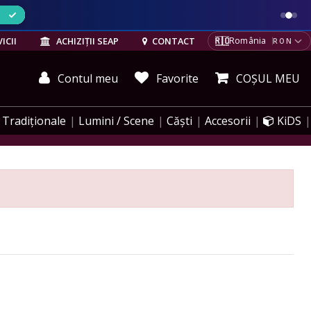
ELE
🇷🇴
ICII
ACHIZIȚII SEAP
CONTACT
România
RON
Contul meu
Favorite
COȘUL MEU
Tradiționale
Lumini / Scene
Căști
Accesorii
KiDS