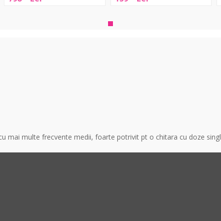
Series
Pocket
Metal
w
B
 mai multe frecvente medii, foarte potrivit pt o chitara cu doze single