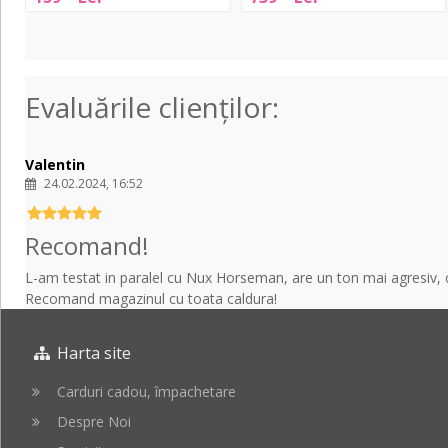
RF-
10
Series
Noise
Gate
Evaluările clienţilor:
Valentin
24.02.2024, 16:52
Recomand!
L-am testat in paralel cu Nux Horseman, are un ton mai agresiv, cu
Recomand magazinul cu toata caldura!
Harta site
Carduri cadou, împachetare
Despre Noi