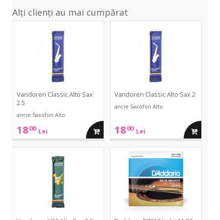
Alți clienți au mai cumpărat
Classic
Classic
Alto
Alto
Sax
Sax
2.5
2
Vandoren Classic Alto Sax
Vandoren Classic Alto Sax 2
2.5
ancie Saxofon Alto
ancie Saxofon Alto
18
18
00
00
adauga
adauga
Lei
Lei
in
in
V16
EZ910
Alto
Light
Sax
11-
cos
cos
2.5
52