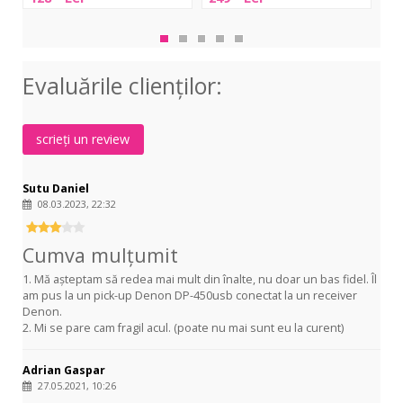
S-
PC-
Con
15
HS01-
Mix
Headshell
K
Mk
&
Evaluările clienţilor:
Pick-
up
System
scrieți un review
Sutu Daniel
08.03.2023, 22:32
Cumva mulțumit
1. Mă așteptam să redea mai mult din înalte, nu doar un bas fidel. Îl
am pus la un pick-up Denon DP-450usb conectat la un receiver
Denon.
2. Mi se pare cam fragil acul. (poate nu mai sunt eu la curent)
Adrian Gaspar
27.05.2021, 10:26