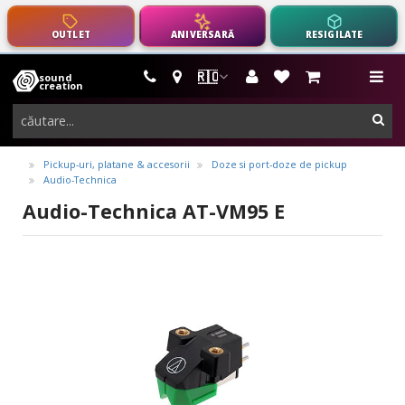
OUTLET
ANIVERSARĂ
RESIGILATE
🇷🇴
sound
instrumente
me
creation
muzicale,
cau
echipamente
pro-
Pickup-uri, platane & accesorii
Doze si port-doze de pickup
Audio-Technica
audio
Audio-Technica AT-VM95 E