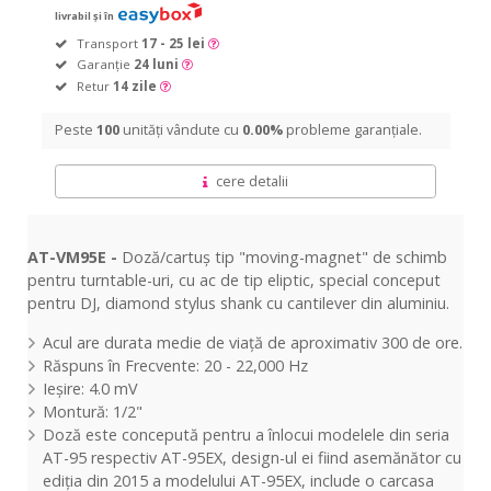
livrabil și în
Transport
17 - 25 lei
Garanție
24 luni
Retur
14 zile
Peste
100
unități vândute cu
0.00%
probleme garanțiale.
cere detalii
AT-VM95E -
Doză/cartuș tip "moving-magnet" de schimb
pentru turntable-uri, cu ac de tip eliptic, special conceput
pentru DJ, diamond stylus shank cu cantilever din aluminiu.
Acul are durata medie de viață de aproximativ 300 de ore.
Răspuns în Frecvente: 20 - 22,000 Hz
Ieșire: 4.0 mV
Montură: 1/2"
Doză este concepută pentru a înlocui modelele din seria
AT-95 respectiv AT-95EX, design-ul ei fiind asemănător cu
ediția din 2015 a modelului AT-95EX, include o carcasa