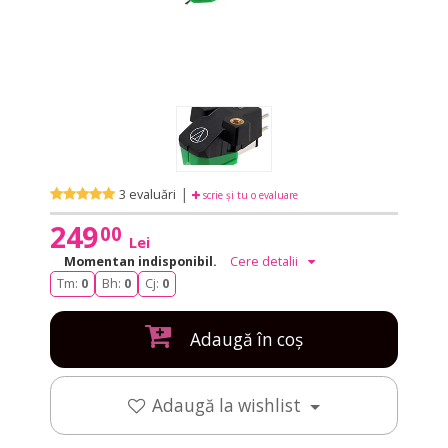
|
3 evaluări
scrie și tu o evaluare
249
00
Lei
Momentan indisponibil.
Cere detalii
Tm:
0
Bh:
0
Cj:
0
Adaugă în coș
Adaugă la wishlist