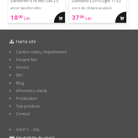
Vandoren V16 Alto Sax 2.5
Daddario EZ910 Light 11-52
ancie Saxofon Alto
corzi de chitară acustică
18
37
00
00
adauga
adauga
Lei
Lei
in
in
Harta site
cos
cos
Carduri cadou, împachetare
Despre Noi
Servicii
Știri
Blog
Infocentru clienți
Producători
Top produse
Contact
A.N.P.C. - SAL
Modalități de plată