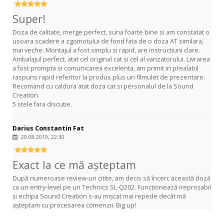
Super!
Doza de calitate, merge perfect, suna foarte bine si am constatat o
usoara scadere a zgomotului de fond fata de o doza AT similara,
mai veche. Montajul a fost simplu si rapid, are instructiuni clare.
Ambalajul perfect, atat cel original cat si cel al vanzatorului. Livrarea
a fost prompta si comunicarea excelenta, am primit in prealabil
raspuns rapid referitor la produs plus un filmulet de prezentare.
Recomand cu caldura atat doza cat si personalul de la Sound
Creation.
5 stele fara discutie.
Darius Constantin Fat
20.08.2019, 22:30
Exact la ce mă așteptam
După numeroase review-uri citite, am decis să încerc această doză
ca un entry-level pe un Technics SL-Q202. Funcționează ireproșabil
și echipa Sound Creation s-au mișcat mai repede decât mă
așteptam cu procesarea comenzii. Big up!