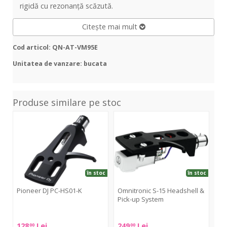
rigidă cu rezonanță scăzută.
Citește mai mult
Cod articol: QN-AT-VM95E
Unitatea de vanzare: bucata
Produse similare pe stoc
PC-
S-
Con
HS01-
15
Mix
K
Headshell
Mk
&
Pick-
up
în stoc
în stoc
System
Pioneer DJ PC-HS01-K
Omnitronic S-15 Headshell &
Pick-up System
Or
Pioneer
Omnitronic
DJ
Ort
128
Lei
249
Lei
48
00
00