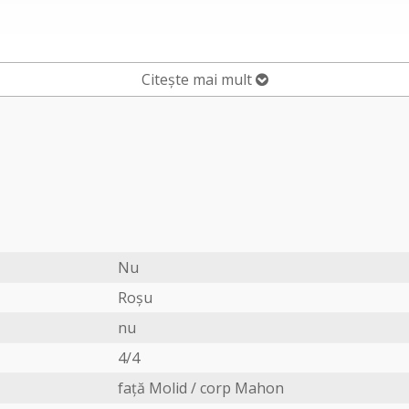
Citește mai mult
Nu
Roșu
nu
4/4
față Molid / corp Mahon