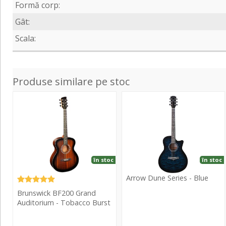
Formă corp:
Gât:
Scala:
Produse similare pe stoc
BF200
Dune
Grand
Series
Auditorium
-
-
Blue
Tobacco
Burst
în stoc
în stoc
Arrow Dune Series - Blue
Brunswick BF200 Grand
Arrow
Auditorium - Tobacco Burst
Dune
Series
Brunswick