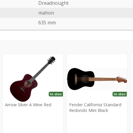
Dreadnought
mahon
635 mm
Silver
California
D
A
Standard
1
Wine
Redondo
N
Red
Mini
Black
în stoc
în stoc
Arrow Silver A Wine Red
Fender California Standard
Redondo Mini Black
Arrow
Fender
H
Silver
California
A