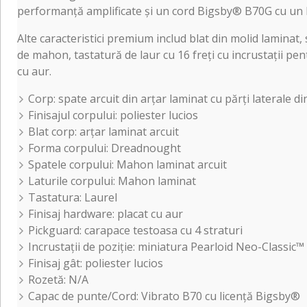
performanță amplificate și un cord Bigsby® B70G cu un 
Alte caracteristici premium includ blat din molid laminat
de mahon, tastatură de laur cu 16 freți cu incrustații pe
cu aur.
Corp: spate arcuit din arțar laminat cu părți laterale 
Finisajul corpului: poliester lucios
Blat corp: arțar laminat arcuit
Forma corpului: Dreadnought
Spatele corpului: Mahon laminat arcuit
Laturile corpului: Mahon laminat
Tastatura: Laurel
Finisaj hardware: placat cu aur
Pickguard: carapace testoasa cu 4 straturi
Incrustații de poziție: miniatura Pearloid Neo-Classic™
Finisaj gât: poliester lucios
Rozetă: N/A
Capac de punte/Cord: Vibrato B70 cu licență Bigsby®