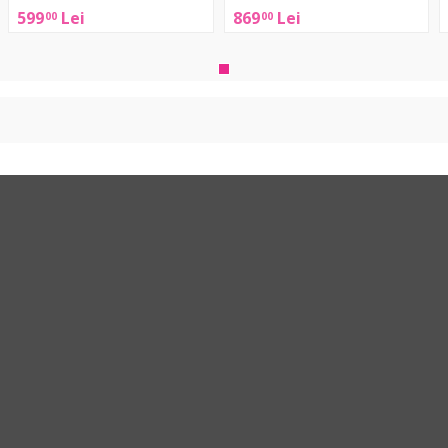
Standard
599
Lei
869
Lei
00
00
Wine
Redondo
Red
Mini
N
Black