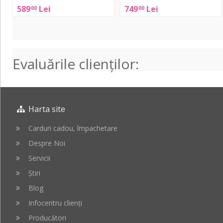
589
Lei
749
Lei
00
00
-
BF200
Blue
Grand
Auditorium
-
Tobacco
Evaluările clienţilor:
Burst
Harta site
Carduri cadou, împachetare
Despre Noi
Servicii
Știri
Blog
Infocentru clienți
Producători