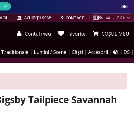
ELE
🇷🇴
ICII
ACHIZIȚII SEAP
CONTACT
România
RON
Contul meu
Favorite
COȘUL MEU
Tradiționale
Lumini / Scene
Căști
Accesorii
KiDS
Bigsby Tailpiece Savannah