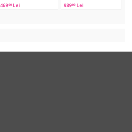
D-
60
469
Lei
989
Lei
00
00
120
V3
atural
Black
with
Hard
Case