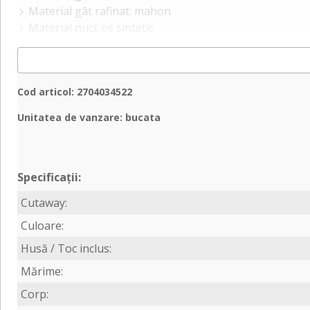
Material gât rafinat: mahon
Material nuci: os sintetic
Cod articol: 2704034522
Unitatea de vanzare: bucata
Specificații:
Cutaway:
Culoare:
Husă / Toc inclus:
Mărime:
Corp: