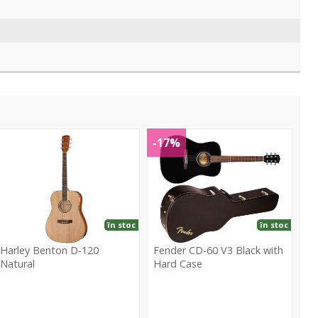
-
CD-
-17%
20
60
atural
V3
Black
with
Hard
în stoc
în stoc
Case
Harley Benton D-120
Fender CD-60 V3 Black with
Natural
Hard Case
arley
Fender
Benton
CD-