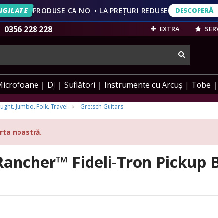
IGILATE
PRODUSE CA NOI • LA PREȚURI REDUSE
DESCOPERĂ
DESCOPERĂ
VEZI OFERT
0356 228 228
EXTRA
SERV
cauta
Microfoane
DJ
Suflători
Instrumente cu Arcuș
Tobe
ught, Jumbo, Folk, Travel
Gretsch Guitars
rta noastră.
ancher™ Fideli-Tron Pickup 