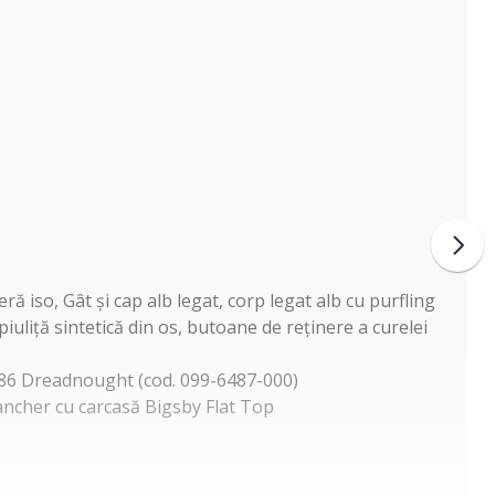
ă iso, Gât și cap alb legat, corp legat alb cu purfling
uliță sintetică din os, butoane de reținere a curelei
86 Dreadnought (cod. 099-6487-000)
ncher cu carcasă Bigsby Flat Top