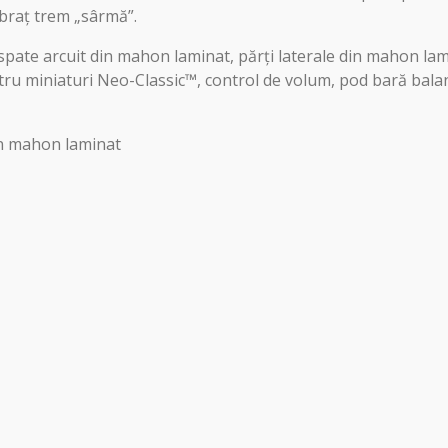
braț trem „sârmă”.
, spate arcuit din mahon laminat, părți laterale din mahon la
ntru miniaturi Neo-Classic™, control de volum, pod bară bala
din mahon laminat