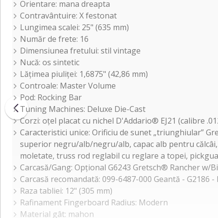
Orientare: mana dreapta
Contravântuire: X festonat
Lungimea scalei: 25" (635 mm)
Număr de frete: 16
Dimensiunea fretului: stil vintage
Nucă: os sintetic
Lățimea piuliței: 1,6875" (42,86 mm)
Controale: Master Volume
Pod: Rocking Bar
Tuning Machines: Deluxe Die-Cast
Corzi: oțel placat cu nichel D'Addario® EJ21 (calibre .01
Caracteristici unice: Orificiu de sunet „triunghiular” G
superior negru/alb/negru/alb, capac alb pentru călcâi, 
moletate, truss rod reglabil cu reglare a topei, pickgu
Carcasă/Gang: Opțional G6243 Gretsch® Rancher w/Big
Carcasă recomandată: 099-6487-000 Geantă - G2186 -
Raza tabliei: 12" (305 mm)
Rafinament Fingerboard Radius: Modern
Material gât: mahon