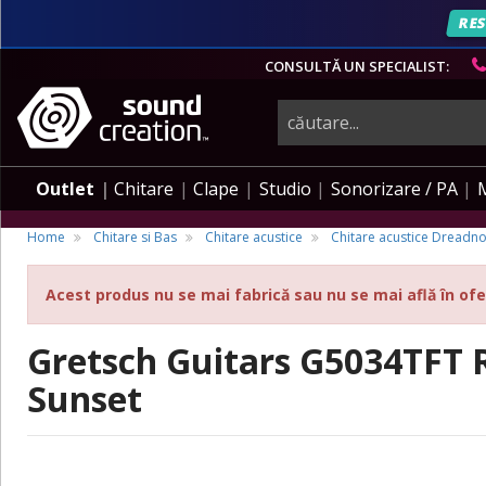
RES
CONSULTĂ UN SPECIALIST:
instrumente
muzicale,
Outlet
Chitare
Clape
Studio
Sonorizare / PA
echipamente
Home
Chitare si Bas
Chitare acustice
Chitare acustice Dreadno
Acest produs nu se mai fabrică sau nu se mai află în ofe
pro-
Gretsch Guitars G5034TFT R
audio
Sunset