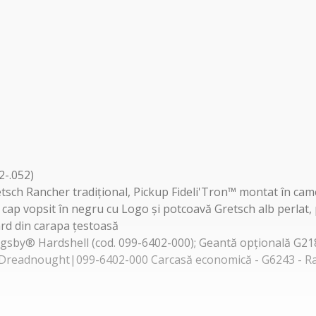
2-.052)
retsch Rancher tradițional, Pickup Fideli'Tron™ montat în camer
cap vopsit în negru cu Logo și potcoavă Gretsch alb perlat, pi
ard din carapa țestoasă
sby® Hardshell (cod. 099-6402-000); Geantă opțională G21
 Dreadnought|099-6402-000 Carcasă economică - G6243 - Ra