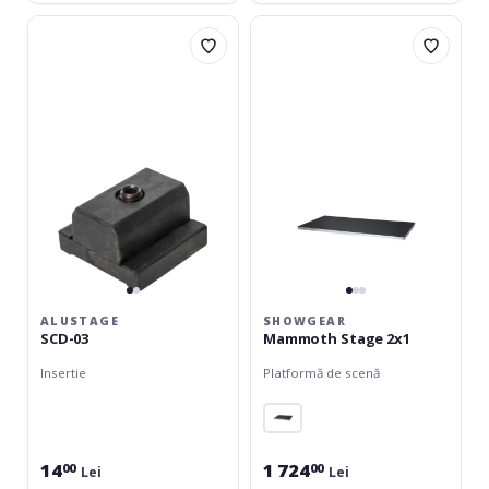
Alustage
Showgear
SCD-
Mammoth
03
Stage
2x1
ALUSTAGE
SHOWGEAR
SCD-03
Mammoth Stage 2x1
Insertie
Platformă de scenă
14
1 724
00
00
Lei
Lei