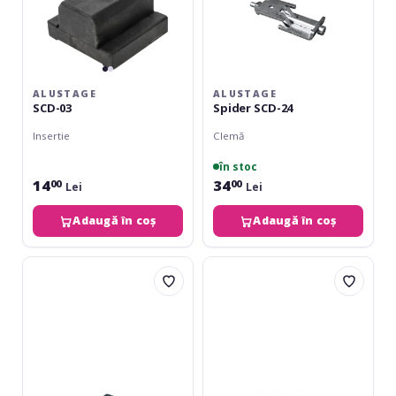
ALUSTAGE
ALUSTAGE
SCD-03
Spider SCD-24
Insertie
Clemă
în stoc
14
34
00
00
Lei
Lei
Adaugă în coș
Adaugă în coș
Alustage
Alustage
Spider
Spider
Riser
2x1
1x1
Black
60cm
Black