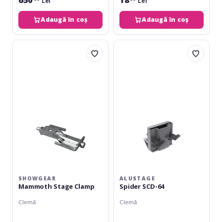
Lei
Lei
Adaugă în coș
Adaugă în coș
Showgear
Alustage
Mammoth
Spider
Stage
SCD-
Clamp
64
SHOWGEAR
ALUSTAGE
Mammoth Stage Clamp
Spider SCD-64
Clemă
Clemă