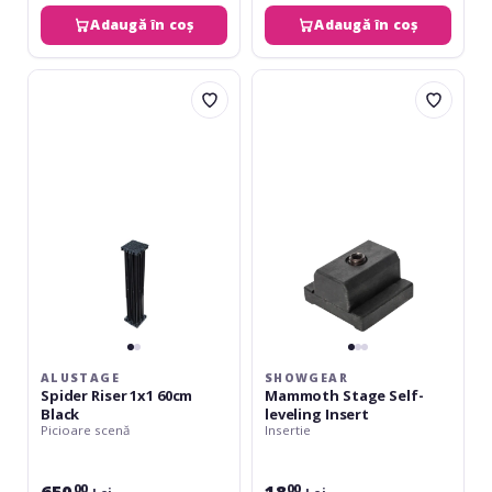
Adaugă în coș
Adaugă în coș
Alustage
Showgear
Spider
Mammoth
Riser
Stage
1x1
Self-
60cm
leveling
Black
Insert
ALUSTAGE
SHOWGEAR
Spider Riser 1x1 60cm
Mammoth Stage Self-
Black
leveling Insert
Picioare scenă
Insertie
650
18
00
00