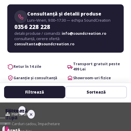
Consultanță și detalii produse
Luni–Vineri, 9:00–17:30 — echipa SoundCreation
0356 228 228
detalii produse / comandă:
info@soundcreation.ro
consultanță, cerere ofertă:
consultanta@soundcreation.ro
Transport gratuit peste
Retur în 14 zile
499 Lei
Garanție și consultanță
Showroom-uri fizice
Filtrează
Sortează
Filtre
✕
Sortează
Harta site
✕
după
Carduri cadou, împachetare
Arată