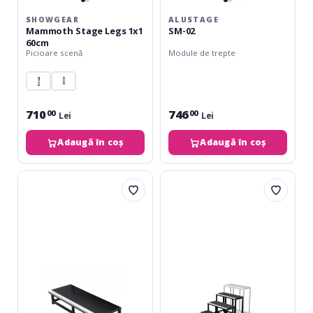
SHOWGEAR
ALUSTAGE
Mammoth Stage Legs 1x1
SM-02
60cm
Picioare scenă
Module de trepte
710
746
00
00
Lei
Lei
Adaugă în coș
Adaugă în coș
Showgear
Alustage
Mammoth
SM-
Stairs
06
20
cm