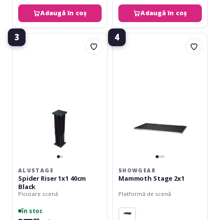
Adaugă în coș
Adaugă în coș
3
4
Alustage
Showgear
Spider
Mammoth
Riser
Stage
1x1
2x1
40cm
Black
ALUSTAGE
SHOWGEAR
Spider Riser 1x1 40cm
Mammoth Stage 2x1
Black
Picioare scenă
Platformă de scenă
în stoc