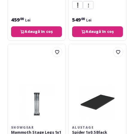
459
549
00
00
Lei
Lei
Adaugă în coș
Adaugă în coș
Showgear
Alustage
Mammoth
Spider
Stage
1x0.5
Legs
Black
1x1
40cm
SHOWGEAR
ALUSTAGE
Mammoth Stage Legs 1x1
Spider 1x0.5 Black