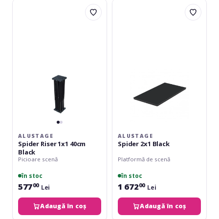
Alustage
Alustage
Spider
Spider
Riser
2x1
1x1
Black
40cm
Black
ALUSTAGE
ALUSTAGE
Spider Riser 1x1 40cm
Spider 2x1 Black
Black
Picioare scenă
Platformă de scenă
în stoc
în stoc
577
1 672
00
00
Lei
Lei
Adaugă în coș
Adaugă în coș