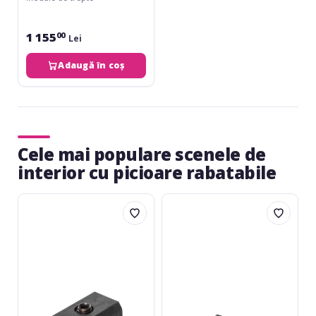
1 155
00
Lei
Adaugă în coș
Cele mai populare scenele de
interior cu picioare rabatabile
Alustage
Alustage
SCD-
Spider
03
SCD-
24