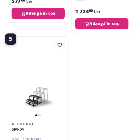
577
00
Lei
1 724
00
Lei
Adaugă în coș
Adaugă în coș
5
Alustage
SM-
04
ALUSTAGE
SM-04
Module de trepte