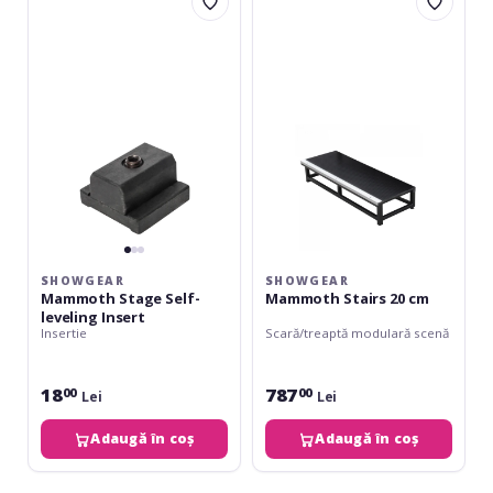
Mammoth
Mammoth
Stage
Stairs
Self-
20
leveling
cm
Insert
SHOWGEAR
SHOWGEAR
Mammoth Stage Self-
Mammoth Stairs 20 cm
leveling Insert
Insertie
Scară/treaptă modulară scenă
18
787
00
00
Lei
Lei
Adaugă în coș
Adaugă în coș