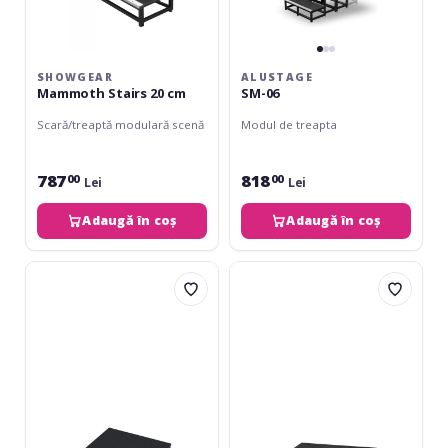
SHOWGEAR
ALUSTAGE
Mammoth Stairs 20 cm
SM-06
Scară/treaptă modulară scenă
Modul de treapta
787
818
00
00
Lei
Lei
Adaugă în coș
Adaugă în coș
Alustage
Showgear
Spider
Mammoth
1x1
Stage
Black
1x1