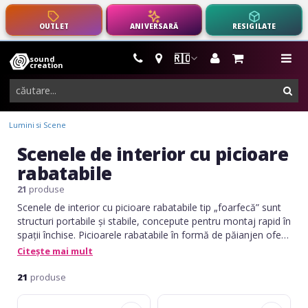
OUTLET
ANIVERSARĂ
RESIGILATE
🇷🇴
sound
instrumente
me
creation
muzicale,
cau
echipamente
pro-
Lumini si Scene
audio
Scenele de interior cu picioare
rabatabile
21
produse
Scenele de interior cu picioare rabatabile tip „foarfecă” sunt
structuri portabile și stabile, concepute pentru montaj rapid în
spații închise. Picioarele rabatabile în formă de păianjen oferă
o susținere echilibrată și o distribuție eficientă a greutății,
Citește mai mult
ideală pentru evenimente, prezentări sau expoziții. Datorită
designului compact și mecanismului pliabil, aceste scene sunt
21
produse
ușor de transportat și depozitat.
Alustage
Alustage