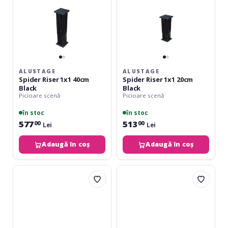
ALUSTAGE
ALUSTAGE
Spider Riser 1x1 40cm
Spider Riser 1x1 20cm
Black
Black
Picioare scenă
Picioare scenă
în stoc
în stoc
577
513
00
00
Lei
Lei
Adaugă în coș
Adaugă în coș
Showgear
Showgear
Mammoth
Mammoth
Stage
Stage
Clamp
Legs
1x1
40cm