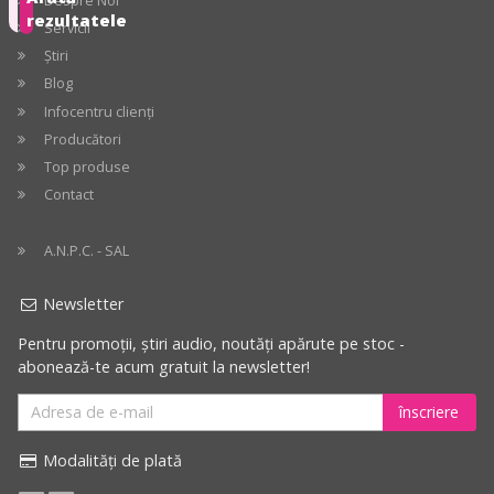
Despre Noi
Recomandate
rezultatele
Servicii
Știri
Preț
crescător
Blog
Infocentru clienți
Preț
Producători
descrescător
Top produse
Contact
Cele
mai
A.N.P.C. - SAL
mari
reduceri
Newsletter
Pentru promoții, știri audio, noutăți apărute pe stoc -
abonează-te acum gratuit la newsletter!
înscriere
Modalități de plată