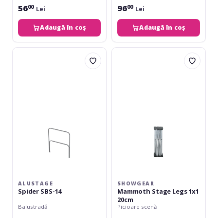
56
96
00
00
Lei
Lei
Adaugă în coș
Adaugă în coș
Alustage
Showgear
Spider
Mammoth
SBS-
Stage
14
Legs
1x1
20cm
ALUSTAGE
SHOWGEAR
Spider SBS-14
Mammoth Stage Legs 1x1
20cm
Balustradă
Picioare scenă