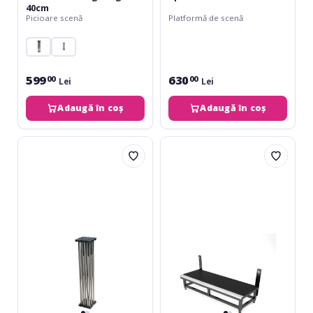
40cm
Picioare scenă
Platformă de scenă
599
630
00
00
Lei
Lei
Adaugă în coș
Adaugă în coș
Showgear
Alustage
Mammoth
SM-
Stage
02
Legs
1x1
60cm