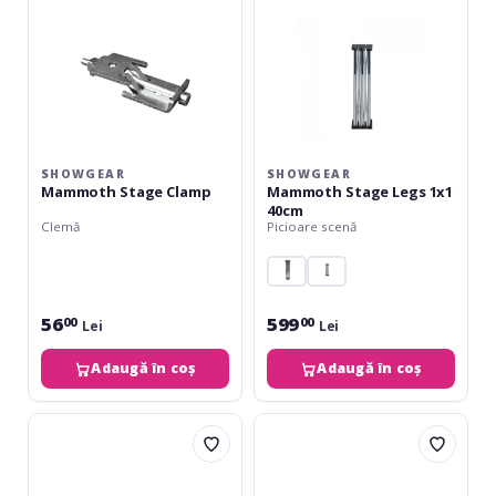
SHOWGEAR
SHOWGEAR
Mammoth Stage Clamp
Mammoth Stage Legs 1x1
40cm
Clemă
Picioare scenă
56
599
00
00
Lei
Lei
Adaugă în coș
Adaugă în coș
Showgear
Alustage
Mammoth
SM-
Stage
04
2x1