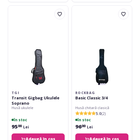
TGI
RockBag
Transit
Basic
Gigbag
Classic
Ukulele
3/4
Soprano
TGI
ROCKBAG
Transit Gigbag Ukulele
Basic Classic 3/4
Soprano
Husă ukulele
Husă chitară clasică
5.0
(2)
în stoc
în stoc
95
96
00
00
Lei
Lei
Adaugă în coș
Adaugă în coș