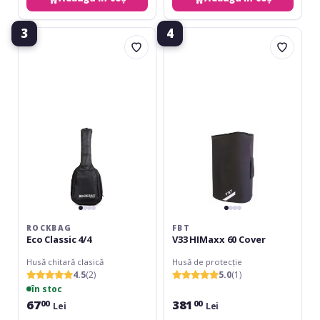
3
4
RockBag
FBT
Eco
V33
Classic
HIMaxx
4/4
60
Cover
ROCKBAG
FBT
Eco Classic 4/4
V33 HIMaxx 60 Cover
Husă chitară clasică
Husă de protecție
4.5
(2)
5.0
(1)
în stoc
67
381
00
00
Lei
Lei