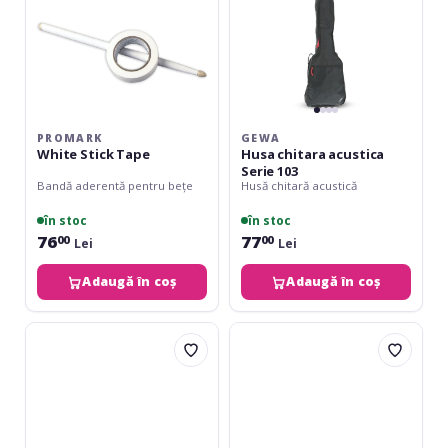
PROMARK
GEWA
White Stick Tape
Husa chitara acustica
Serie 103
Bandă aderentă pentru bețe
Husă chitară acustică
în stoc
în stoc
76
77
00
00
Lei
Lei
Adaugă în coș
Adaugă în coș
Gewa
Gewa
Husa
Husa
chitara
chitara
clasica
electrica
3/4
Serie
Serie
103