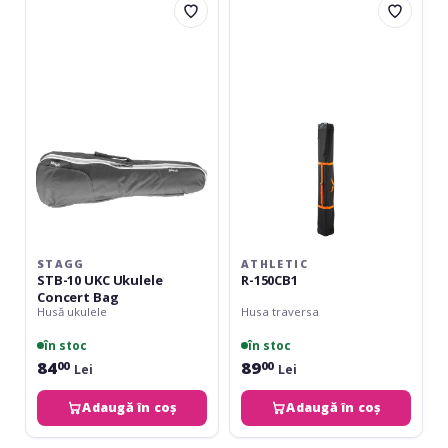
STB-
R-
10
150CB1
UKC
Ukulele
Concert
Bag
STAGG
ATHLETIC
STB-10 UKC Ukulele
R-150CB1
Concert Bag
Husă ukulele
Husa traversa
în stoc
în stoc
84
89
00
00
Lei
Lei
Adaugă în coș
Adaugă în coș