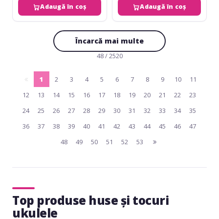
Adaugă în coș
Adaugă în coș
Încarcă mai multe
48 / 2520
1
2
3
4
5
6
7
8
9
10
11
pagina
(current)
12
13
14
15
16
17
18
19
20
21
22
23
anterioara
24
25
26
27
28
29
30
31
32
33
34
35
36
37
38
39
40
41
42
43
44
45
46
47
48
49
50
51
52
53
pagina
urmatoare
Top produse huse și tocuri
ukulele