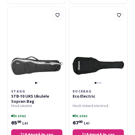
Stagg
RockBag
STB-
Eco
10
Electric
UKS
Ukulele
Sopran
Bag
STAGG
ROCKBAG
STB-10 UKS Ukulele
Eco Electric
Sopran Bag
Husă ukulele
Husă chitară electrică
în stoc
în stoc
65
67
00
00
Lei
Lei
Adaugă în coș
Adaugă în coș