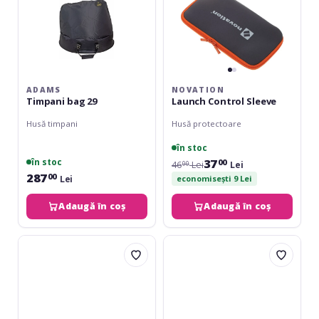
ADAMS
NOVATION
Timpani bag 29
Launch Control Sleeve
Husă timpani
Husă protectoare
în stoc
37
în stoc
00
46
Lei
Lei
00
287
00
Lei
economisești 9 Lei
Adaugă în coș
Adaugă în coș
Athletic
BG
MIC-
France
CB1
PT1
S-
bow
Pouch