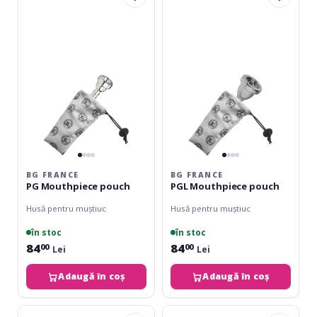
PG
PGL
Mouthpiece
Mouthpiece
pouch
pouch
BG FRANCE
BG FRANCE
PG Mouthpiece pouch
PGL Mouthpiece pouch
Husă pentru muștiuc
Husă pentru muștiuc
în stoc
în stoc
84
84
00
00
Lei
Lei
Adaugă în coș
Adaugă în coș
Stagg
Athletic