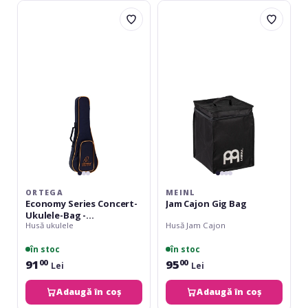
Ortega
Meinl
Economy
Jam
Series
Cajon
Concert-
Gig
Ukulele-
Bag
Bag
-
Black/Orange
ORTEGA
MEINL
Economy Series Concert-
Jam Cajon Gig Bag
Ukulele-Bag -
Husă ukulele
Husă Jam Cajon
Black/Orange
în stoc
în stoc
91
95
00
00
Lei
Lei
Adaugă în coș
Adaugă în coș