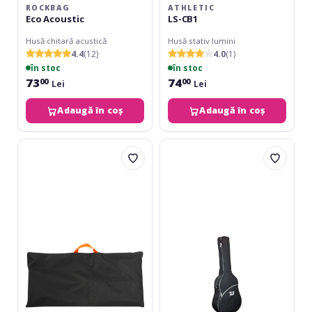
ROCKBAG
ATHLETIC
Eco Acoustic
LS-CB1
Husă chitară acustică
Husă stativ lumini
4.4
(12)
4.0
(1)
în stoc
în stoc
73
74
00
00
Lei
Lei
Adaugă în coș
Adaugă în coș
Athletic
TGI
KB-
Student
CB
Acoustic
Dreadnought