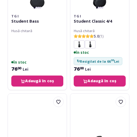
TGI
TGI
Student Bass
Student Classic 4/4
Husă chitară
Husă chitară
5.0
(1)
în stoc
00
↻
Resigilat de la 66
Lei
în stoc
76
76
00
00
Lei
Lei
Adaugă în coș
Adaugă în coș
ProMark
Gewa
White
Husa
Stick
chitara
Tape
acustica
Serie
103