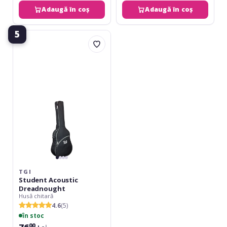
Adaugă în coș
Adaugă în coș
5
TGI
Student
Acoustic
Dreadnought
TGI
Student Acoustic
Dreadnought
Husă chitară
4.6
(5)
în stoc
76
00