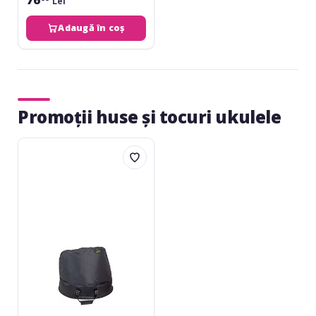
Lei
Adaugă în coș
Promoții huse și tocuri ukulele
Adams
Timpani
bag
29