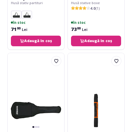
Husă stativ partituri
Husă stative boxe
4.0
(1)
în stoc
în stoc
71
73
00
00
Lei
Lei
Adaugă în coș
Adaugă în coș
RockBag
Athletic
Eco
LS-
Acoustic
CB1