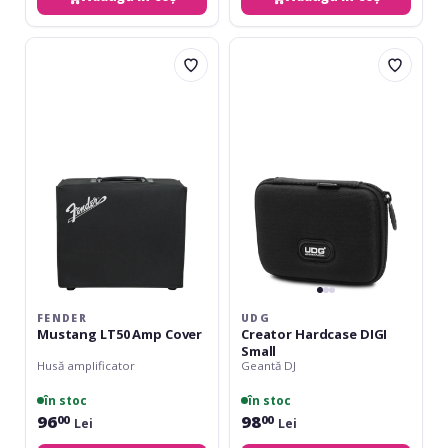
Fender
UDG
Mustang
Creator
LT50
Hardcase
Amp
DIGI
Cover
Small
FENDER
UDG
Mustang LT50 Amp Cover
Creator Hardcase DIGI
Small
Husă amplificator
Geantă DJ
în stoc
în stoc
96
98
00
00
Lei
Lei