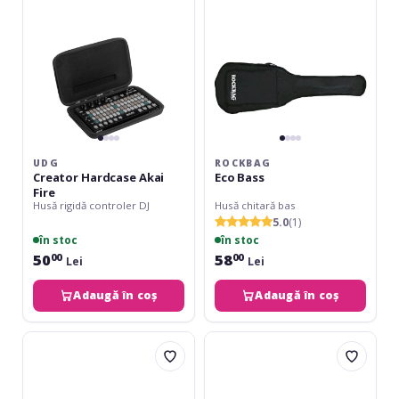
UDG
ROCKBAG
Creator Hardcase Akai
Eco Bass
Fire
Husă rigidă controler DJ
Husă chitară bas
5.0
(1)
în stoc
în stoc
50
58
00
00
Lei
Lei
Adaugă în coș
Adaugă în coș
Gewa
Gewa
Protector
Protector
mătase
mătase
vioară
vioară