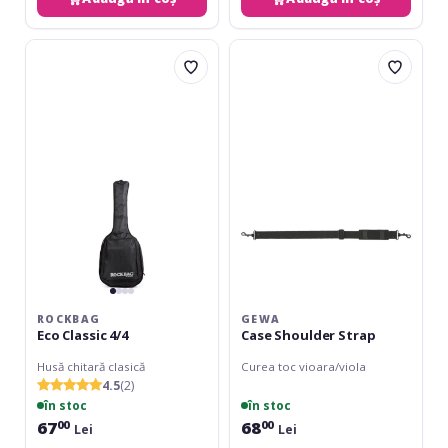
RockBag
Gewa
Eco
Case
Classic
Shoulder
4/4
Strap
ROCKBAG
GEWA
Eco Classic 4/4
Case Shoulder Strap
Husă chitară clasică
Curea toc vioara/viola
4.5
(2)
în stoc
în stoc
67
68
00
00
Lei
Lei