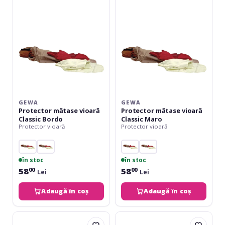
Classic
Classic
Bordo
Maro
GEWA
GEWA
Protector mătase vioară
Protector mătase vioară
Classic Bordo
Classic Maro
Protector vioară
Protector vioară
în stoc
în stoc
58
58
00
00
Lei
Lei
Adaugă în coș
Adaugă în coș
Gewa
RockBag