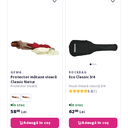
Protector
Eco
mătase
Classic
vioară
3/4
Classic
Natur
GEWA
ROCKBAG
Protector mătase vioară
Eco Classic 3/4
Classic Natur
Protector vioară
Husă chitară clasică 3/4
5.0
(1)
în stoc
în stoc
58
62
00
00
Lei
Lei
Adaugă în coș
Adaugă în coș