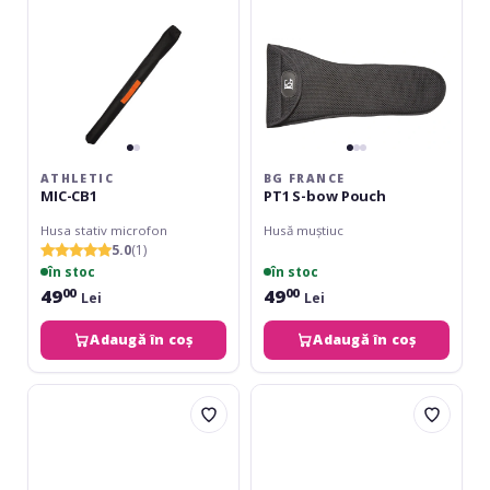
ATHLETIC
BG FRANCE
MIC-CB1
PT1 S-bow Pouch
Husa stativ microfon
Husă muștiuc
5.0
(1)
în stoc
în stoc
49
49
00
00
Lei
Lei
Adaugă în coș
Adaugă în coș
UDG
RockBag
Creator
Eco
Hardcase
Bass
Akai
Fire