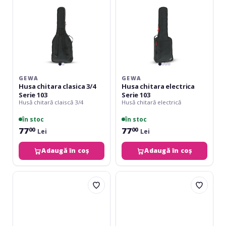
103
GEWA
GEWA
Husa chitara clasica 3/4
Husa chitara electrica
Serie 103
Serie 103
Husă chitară claiscă 3/4
Husă chitară electrică
în stoc
în stoc
77
77
00
00
Lei
Lei
Adaugă în coș
Adaugă în coș
Gewa
Athletic
Serie
NP-
103
10CB
clasica
4/4