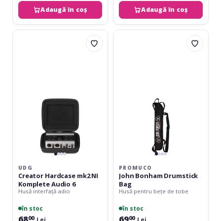
Adaugă în coș
Adaugă în coș
UDG
Promuco
Creator
John
Hardcase
Bonham
mk2
Drumstick
NI
Bag
Komplete
Audio
6
UDG
PROMUCO
Creator Hardcase mk2 NI
John Bonham Drumstick
Komplete Audio 6
Bag
Husă interfață adio
Husă pentru bețe de tobe
în stoc
în stoc
68
69
00
00
Lei
Lei