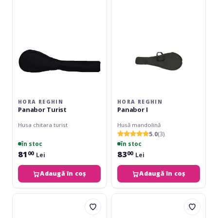
HORA REGHIN
HORA REGHIN
Panabor Turist
Panabor I
Husa chitara turist
Husă mandolină
5.0
(3)
în stoc
în stoc
81
83
00
00
Lei
Lei
Adaugă în coș
Adaugă în coș
Dimavery
Hokema
Soft-
Kalimba
Bag
B5