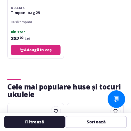
ADAMS
Timpani bag 29
Husă timpani
în stoc
287
00
Lei
Adaugă în coș
Cele mai populare huse și tocuri
ukulele
💬
RockBag
RockBag
Eco
Eco
Acoustic
Classic
Filtrează
Sortează
4/4