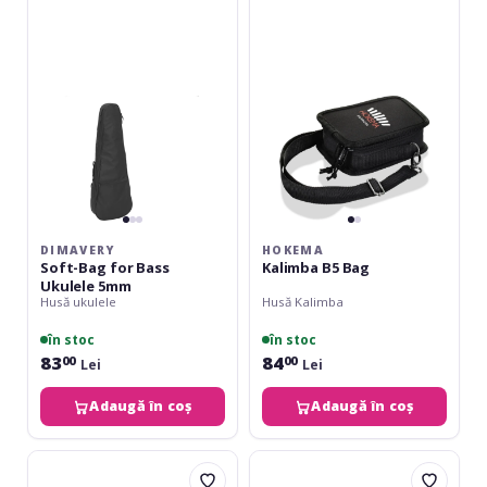
for
Bag
Bass
Ukulele
5mm
DIMAVERY
HOKEMA
Soft-Bag for Bass
Kalimba B5 Bag
Ukulele 5mm
Husă ukulele
Husă Kalimba
în stoc
în stoc
83
84
00
00
Lei
Lei
Adaugă în coș
Adaugă în coș
BG
BG
France
France