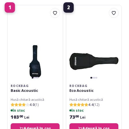
1
2
RockBag
RockBag
Basic
Eco
Acoustic
Acoustic
ROCKBAG
ROCKBAG
Basic Acoustic
Eco Acoustic
Husă chitară acustică
Husă chitară acustică
4.0
(1)
4.4
(12)
în stoc
în stoc
103
73
00
00
Lei
Lei
Adaugă în coș
Adaugă în coș