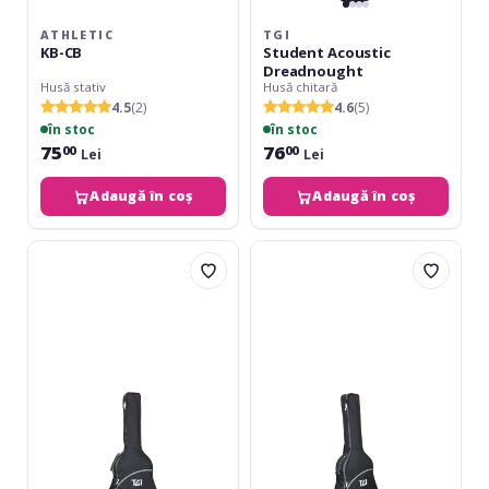
ATHLETIC
TGI
KB-CB
Student Acoustic
Dreadnought
Husă stativ
Husă chitară
4.5
(2)
4.6
(5)
în stoc
în stoc
75
76
00
00
Lei
Lei
Adaugă în coș
Adaugă în coș
TGI
TGI
Student
Student
Bass
Classic
4/4