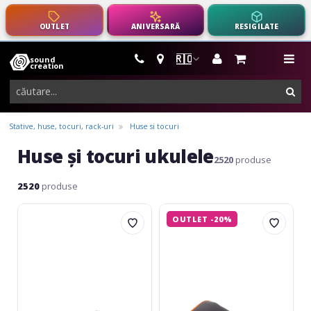
OUTLET
ANIVERSARĂ
RESIGILATE
🇷🇴
sound
instrumente
me
creation
muzicale,
cau
echipamente
pro-
Stative, huse, tocuri, rack-uri
Huse si tocuri
audio
Huse și tocuri ukulele
2520
produse
2520
produse
Adams
Novation
OUTLET -20%
Timpani
Launch
bag
Control
29
Sleeve