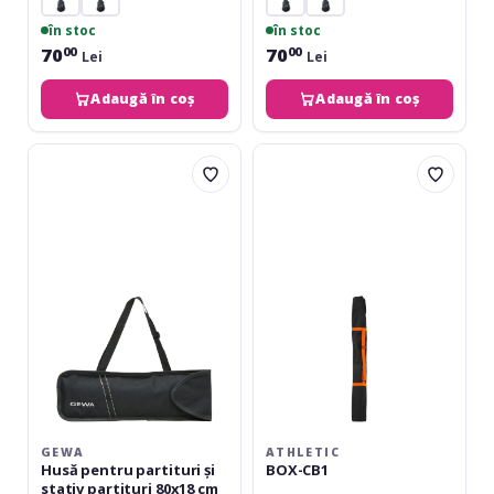
în stoc
în stoc
70
70
00
00
Lei
Lei
Adaugă în coș
Adaugă în coș
Gewa
Athletic
Husă
BOX-
pentru
CB1
partituri
și
stativ
partituri
80x18
cm
GEWA
ATHLETIC
Husă pentru partituri și
BOX-CB1
stativ partituri 80x18 cm