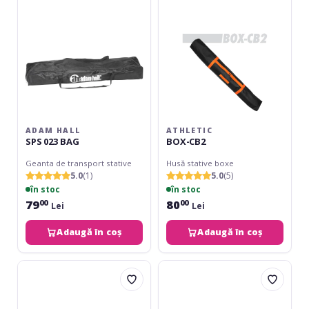
ADAM HALL
ATHLETIC
SPS 023 BAG
BOX-CB2
Geanta de transport stative
Husă stative boxe
5.0
(1)
5.0
(5)
în stoc
în stoc
79
80
00
00
Lei
Lei
Adaugă în coș
Adaugă în coș
Hora
Hora
Reghin
Reghin
Panabor
Panabor
Turist
I