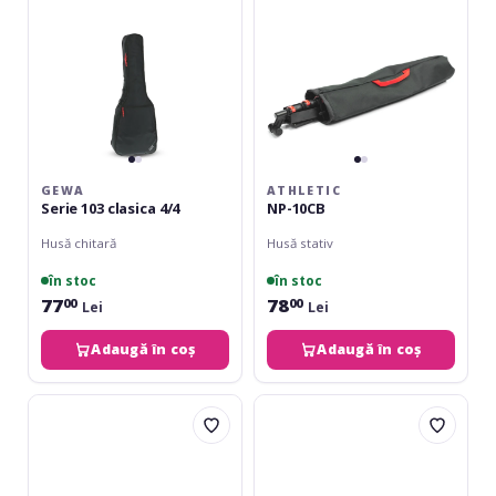
GEWA
ATHLETIC
Serie 103 clasica 4/4
NP-10CB
Husă chitară
Husă stativ
în stoc
în stoc
77
78
00
00
Lei
Lei
Adaugă în coș
Adaugă în coș
Adam
Athletic
Hall
BOX-
SPS
CB2
023
BAG