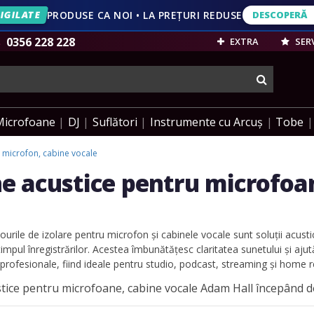
IGILATE
PRODUSE CA NOI • LA PREȚURI REDUSE
DESCOPERĂ
DESCOPERĂ
VEZI OFERT
0356 228 228
EXTRA
SERV
cauta
Microfoane
DJ
Suflători
Instrumente cu Arcuș
Tobe
 microfon, cabine vocale
e acustice pentru microfoa
ourile de izolare pentru microfon și cabinele vocale sunt soluții acusti
timpul înregistrărilor. Acestea îmbunătățesc claritatea sunetului și aju
 profesionale, fiind ideale pentru studio, podcast, streaming și home r
tice pentru microfoane, cabine vocale Adam Hall începând de