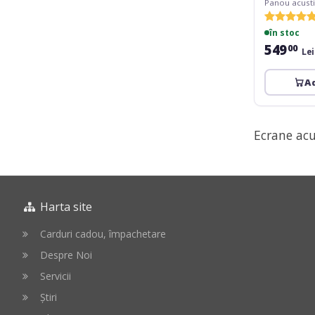
Panou acusti
în stoc
549
00
Lei
A
Ecrane acu
Harta site
Carduri cadou, împachetare
Despre Noi
Servicii
Știri