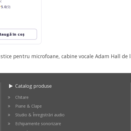
c
5.0
(9)
daugă în coș
stice pentru microfoane, cabine vocale Adam Hall de 
Catalog produse
Chitare
Piane & Clape
Studio & Înregistrări audio
Echipamente sonorizare