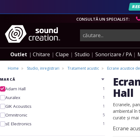
RES
CONSULTĂ UN SPECIALIST:
instrumente
muzicale,
Outlet
Chitare
Clape
Studio
Sonorizare / PA
echipamente
Home
Studio, inregistrari
Tratament acustic
Ecrane acustice de
Ecran
MARCĂ
pro-
Adam Hall
1
Hall
Auralex
1
audio
Ecranele, pan
GIK Acoustics
1
ambiental în 
Omnitronic
5
curate și mai
sE Electronics
1
Ecrane acus