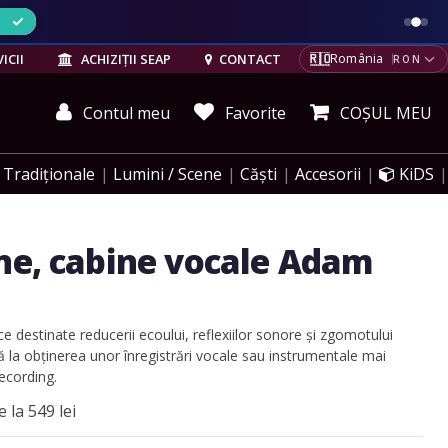
ELE
🇷🇴
ICII
ACHIZIȚII SEAP
CONTACT
România
RON
Contul meu
Favorite
COȘUL MEU
Tradiționale
Lumini / Scene
Căști
Accesorii
KiDS
ne, cabine vocale Adam
ce destinate reducerii ecoului, reflexiilor sonore și zgomotului
tă la obținerea unor înregistrări vocale sau instrumentale mai
ecording.
 la 549 lei