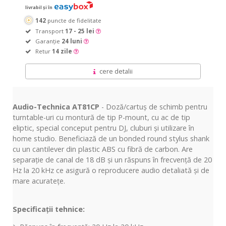
livrabil și în
142
puncte de fidelitate
Transport
17 - 25 lei
Garanție
24 luni
Retur
14 zile
cere detalii
Audio-Technica AT81CP
- Doză/cartuș de schimb pentru
turntable-uri cu montură de tip P-mount, cu ac de tip
eliptic, special conceput pentru DJ, cluburi și utilizare în
home studio. Beneficiază de un bonded round stylus shank
cu un cantilever din plastic ABS cu fibră de carbon. Are
separație de canal de 18 dB și un răspuns în frecvență de 20
Hz la 20 kHz ce asigură o reproducere audio detaliată și de
mare acuratețe.
Specificații tehnice: