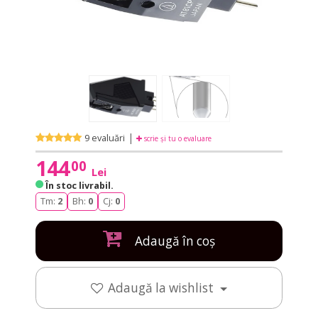
|
9 evaluări
scrie și tu o evaluare
144
00
Lei
În stoc livrabil
.
Tm:
2
Bh:
0
Cj:
0
Adaugă în coș
Adaugă la wishlist