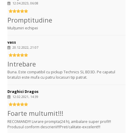
12.04.2023, 06:08
Promptitudine
Mulțumiri echipei
vass
20.12.2022, 21:07
Intrebare
Buna. Este compatibil cu pickup Technics SL BD3D. Pe capatul
bratulzi este mufa cu patru locasuri tip patrat.
Draghici Dragos
12.02.2021, 14:39
Foarte multumit!!!
RECOMAND!!! Livrare prompta(24 h), ambalare super profi!!!
Produsul conform descrierii!!!Pret/calitate-excelent!!!