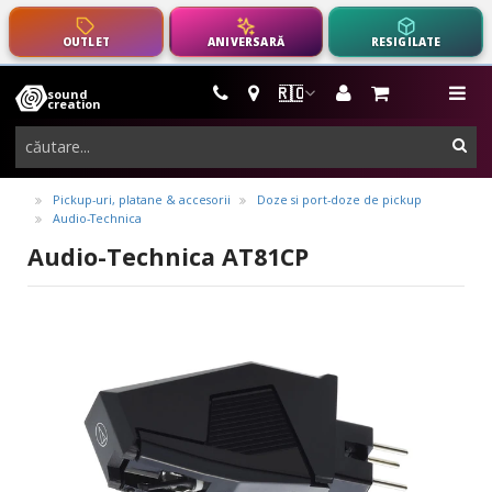
OUTLET
ANIVERSARĂ
RESIGILATE
🇷🇴
sound
instrumente
me
creation
muzicale,
cau
echipamente
pro-
Pickup-uri, platane & accesorii
Doze si port-doze de pickup
Audio-Technica
audio
Audio-Technica AT81CP