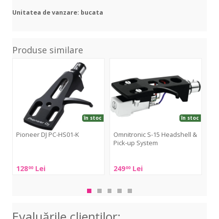
Unitatea de vanzare: bucata
Produse similare
PC-
S-
Con
HS01-
15
Mix
K
Headshell
Mk
&
Pick-
up
în stoc
în stoc
System
Pioneer DJ PC-HS01-K
Omnitronic S-15 Headshell &
Pick-up System
Or
Pioneer
Omnitronic
DJ
Ort
128
Lei
249
Lei
48
00
00
S-
PC-
Con
15
HS01-
Mix
Headshell
K
Mk
&
Evaluările clienţilor:
Pick-