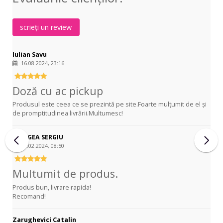
up
System
scrieți un review
Iulian Savu
16.08.2024, 23:16
Doză cu ac pickup
Produsul este ceea ce se prezintă pe site.Foarte mulțumit de el și
de promptitudinea livrării.Multumesc!
SELAGEA SERGIU
14.02.2024, 08:50
Multumit de produs.
Produs bun, livrare rapida!
Recomand!
Zarughevici Catalin