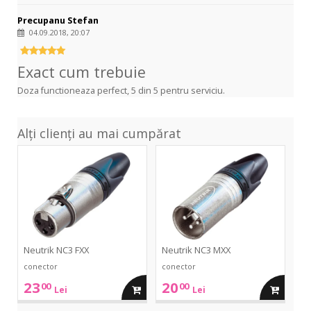
Precupanu Stefan
04.09.2018, 20:07
Exact cum trebuie
Doza functioneaza perfect, 5 din 5 pentru serviciu.
Alți clienți au mai cumpărat
NC3
NC3
FXX
MXX
Neutrik NC3 FXX
Neutrik NC3 MXX
conector
conector
23
20
00
00
adauga
adauga
Lei
Lei