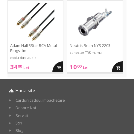
in
in
3Star
NYS
RCA
2203
Metal
cos
cos
Plugs
1m
Adam Hall 3Star RCA Metal
Neutrik Rean NYS 2203
Plugs 1m
conector TRS mama
cablu dual audio
34
10
00
00
adauga
adauga
Lei
Lei
in
in
Harta site
cos
cos
Carduri cadou, împachetare
Despre Noi
Servicii
Știri
Blog