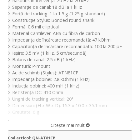
Răspuns în frecvență: 20 Hz la 20 kHz
Separație de canal: 18 dB la 1 kHz
Forță de tracking: 1 la 1.5 g (1.25 g standard)
Construcție Stylus: Bonded round shank
Formă: 0.6 mil elliptical
Material Cantilever: ABS cu fibră de carbon
Impedanța de încărcare recomandată: 47 kOhmi
Capacitanța de încărcare recomandată: 100 la 200 pF
Ieșire: 3.5 mV (1 kHz, 5 cm/secundă)
Balans de canal: 2.5 dB (1 kHz)
Montură: P-mount
Ac de schimb (Stylus): ATN81CP
Impedanța bobinei: 2.8 kOhmi (1 kHz)
Inducția bobinei: 400 mH (1 kHz)
Rezistența DC: 410 Ohmi
Unghi de tracking vertical: 20°
Dimensiuni (H x W x D): 15.3 x 10.0 x 35.1 mm
Greutate: 6 g
Citește mai mult
Cod articol: QN-AT81CP