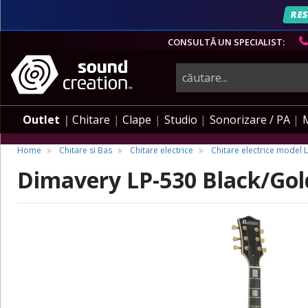
RES
CONSULTĂ UN SPECIALIST:
instrumente
muzicale,
Outlet
Chitare
Clape
Studio
Sonorizare / PA
echipamente
Home
Chitare si Bas
Chitare electrice
Chitare electrice model 
Dimavery LP-530 Black/Gol
pro-
audio