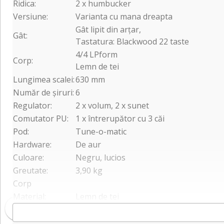
Ridica:
2 x humbucker
Versiune:
Varianta cu mana dreapta
Gât lipit din arțar,
Gât:
Tastatura: Blackwood 22 taste
4/4 LPform
Corp:
Lemn de tei
Lungimea scalei:
630 mm
Număr de șiruri:
6
Regulator:
2 x volum, 2 x sunet
Comutator PU:
1 x întrerupător cu 3 căi
Pod:
Tune-o-matic
Hardware:
De aur
Culoare:
Negru, lucios
Greutate:
3,90 kg
Corp
Material:
Lemn de tei