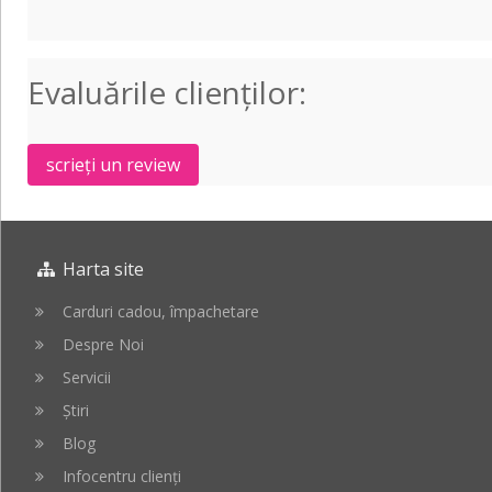
Paul
Ebony
Special
Satin
E1
Evaluările clienţilor:
VSV
scrieți un review
Harta site
Carduri cadou, împachetare
Despre Noi
Servicii
Știri
Blog
Infocentru clienți