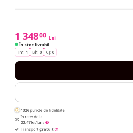
1 348
00
Lei
În stoc livrabil
.
Tm:
1
Bh:
0
Cj:
0
1326
puncte de fidelitate
în rate: de la
22.47
lei/luna
Transport
gratuit