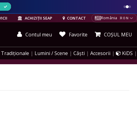
ELE
🇷🇴
ICII
ACHIZIȚII SEAP
CONTACT
România
RON
Contul meu
Favorite
COȘUL MEU
Tradiționale
Lumini / Scene
Căști
Accesorii
KiDS