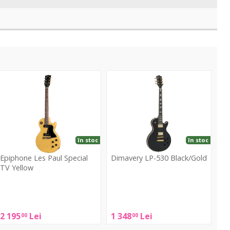
es
LP-
aul
530
pecial
Black/Gold
TV
ellow
în stoc
în stoc
Epiphone Les Paul Special
Dimavery LP-530 Black/Gold
TV Yellow
Dimavery
Epiphone
LP-
es
530
aul
2 195
Lei
1 348
Lei
00
00
Black/Gold
pecial