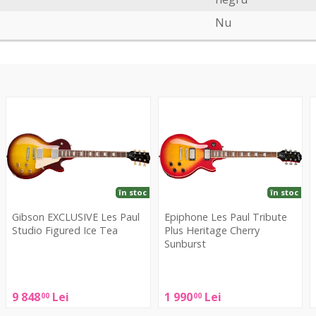
Nu
EXCLUSIVE
Les
L
Les
Paul
P
Paul
Tribute
S
Studio
Plus
Figured
Heritage
Y
Ice
Cherry
în stoc
în stoc
Tea
Sunburst
Gibson EXCLUSIVE Les Paul
Epiphone Les Paul Tribute
Studio Figured Ice Tea
Plus Heritage Cherry
Sunburst
Gibson
Epiphone
EXCLUSIVE
L
Les
Les
P
9 848
Lei
1 990
Lei
00
00
Paul
Paul
S