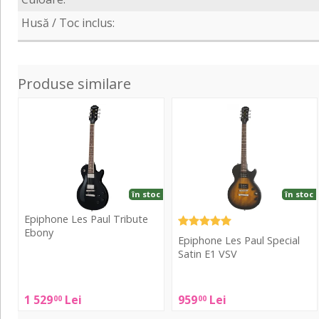
Husă / Toc inclus:
Produse similare
Les
Les
Paul
Paul
Tribute
Special
Ebony
Satin
E1
VSV
în stoc
în stoc
Epiphone Les Paul Tribute
Ebony
Epiphone Les Paul Special
Satin E1 VSV
Epiphone
Les
Epiphone
Paul
1 529
Lei
959
Lei
00
00
Les
Tribute