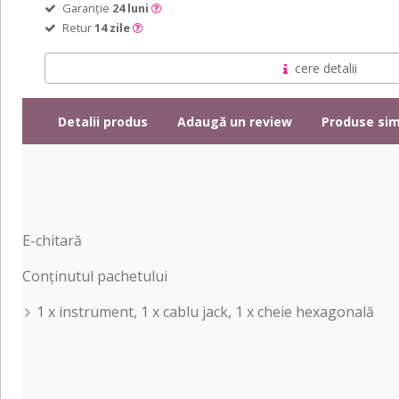
Garanție
24 luni
Retur
14 zile
cere detalii
Detalii produs
Adaugă un review
Produse sim
E-chitară
Conținutul pachetului
1 x instrument, 1 x cablu jack, 1 x cheie hexagonală