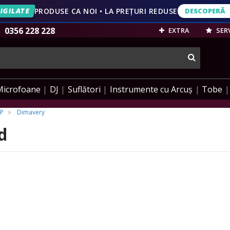
IGILATE
PRODUSE CA NOI • LA PREȚURI REDUSE
DESCOPERĂ
DESCOPERĂ
VEZI OFERT
0356 228 228
EXTRA
SERV
cauta
Microfoane
DJ
Suflători
Instrumente cu Arcuș
Tobe
LP
Dimavery
d