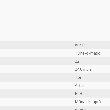
auriu
Tune-o-matic
22
24.8 inch
Tei
Arțar
H-H
Mâna dreaptă
negru