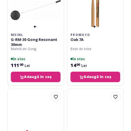
MEINL
PROMUCO
G-RM-30 Gong Resonant
Oak 7A
30mm
Maletă de Gong
Bețe de tobe
în stoc
în stoc
111
14
00
00
Lei
Lei
Adaugă în coș
Adaugă în coș
Latin
Rohema
Percussion
PM810
Brushes
Junior
Cajon
LP-
CCB