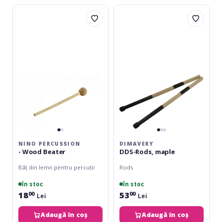
Nino
Dimavery
Percussion
DDS-
-
Rods,
Wood
maple
Beater
NINO PERCUSSION
DIMAVERY
- Wood Beater
DDS-Rods, maple
Băț din lemn pentru percuții
Rods
în stoc
în stoc
18
53
00
00
Lei
Lei
Adaugă în coș
Adaugă în coș