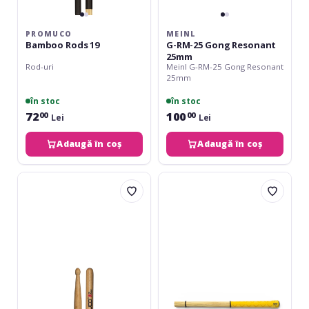
PROMUCO
MEINL
Bamboo Rods 19
G-RM-25 Gong Resonant
25mm
Rod-uri
Meinl G-RM-25 Gong Resonant
25mm
în stoc
în stoc
72
100
00
00
Lei
Lei
Adaugă în coș
Adaugă în coș
Promuco
Rohema
Oak
Straw
5B
Brushes