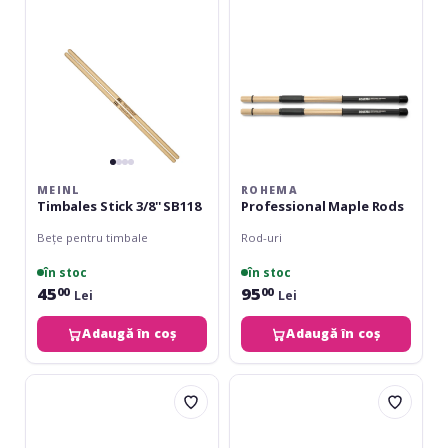
MEINL
ROHEMA
Timbales Stick 3/8'' SB118
Professional Maple Rods
Bețe pentru timbale
Rod-uri
în stoc
în stoc
45
95
00
00
Lei
Lei
Adaugă în coș
Adaugă în coș
Rohema
Artbeat
Xylophon
Hornbeam
PM478
Standard
7A