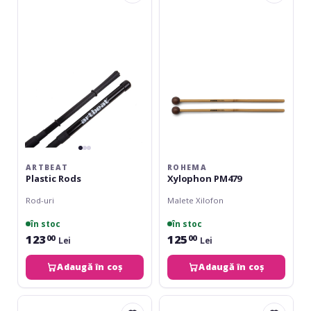
Rods
PM479
ARTBEAT
ROHEMA
Plastic Rods
Xylophon PM479
Rod-uri
Malete Xilofon
în stoc
în stoc
123
125
00
00
Lei
Lei
Adaugă în coș
Adaugă în coș
Basix
Wincent