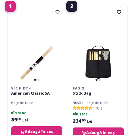
1
2
Vic
Basix
Firth
Stick
American
Bag
Classic
5A
VIC FIRTH
BASIX
American Classic 5A
Stick Bag
Bețe de tobe
Husă cu bețe de tobă
5.0
(1)
în stoc
în stoc
89
00
234
Lei
00
Lei
Adaugă în coș
Adaugă în coș