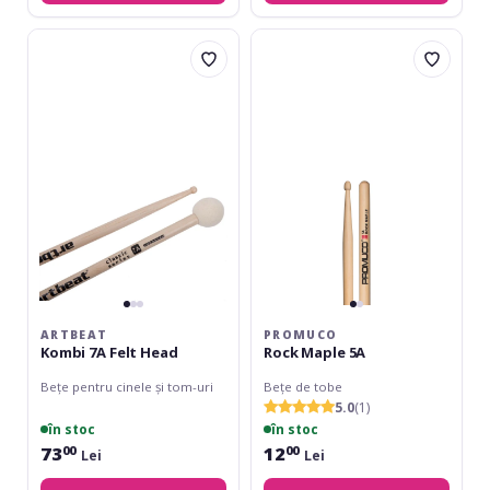
Artbeat
Promuco
Kombi
Rock
7A
Maple
Felt
5A
Head
ARTBEAT
PROMUCO
Kombi 7A Felt Head
Rock Maple 5A
Bețe pentru cinele și tom-uri
Bețe de tobe
5.0
(1)
în stoc
în stoc
73
12
00
00
Lei
Lei