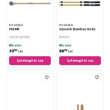
ROHEMA
ROHEMA
PM449
Smooth Bamboo Rods
Ciocan percuții
Rod-uri
în stoc
în stoc
39
88
00
00
Lei
Lei
Adaugă în coș
Adaugă în coș
Meinl
Promuco
G-
Oak
RM-
7A
30
Gong
Resonant
30mm