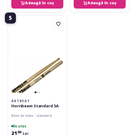
Adaugă în coș
Adaugă în coș
5
Artbeat
Hornbeam
Standard
5A
ARTBEAT
Hornbeam Standard 5A
Bete de tobe - standard
în stoc
21
00
Lei