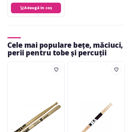
Adaugă în coș
Cele mai populare beţe, măciuci,
perii pentru tobe și percuții
Artbeat
Vic
Hornbeam
Firth
Standard
American
5A
Classic
5A