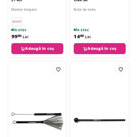
Malete timpani
Bețe de tobe
în stoc
în stoc
99
14
00
00
Lei
Lei
Adaugă în coș
Adaugă în coș
Artbeat
Rohema
Metal
Glockenspiel
Brushes
PM470
Retractable