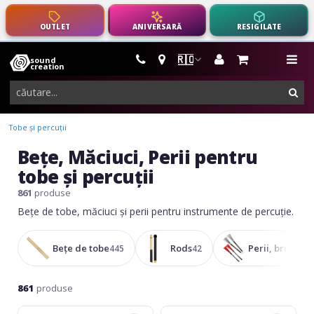
OUTLET
ANIVERSARĂ
RESIGILATE
🇷🇴
sound
instrumente
me
creation
muzicale,
cau
echipamente
pro-
Tobe și percuții
audio
Beţe, Măciuci, Perii pentru
tobe și percuții
861
produse
Bețe de tobe, măciuci și perii pentru instrumente de percuție.
Bețe de tobe
Rods
Perii, brush-ur
445
42
861
produse
Stagg
Rohema