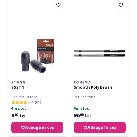
SSST
Smooth
1
Poly
Brush
STAGG
ROHEMA
SSST 1
Smooth Poly Brush
Set vârfuri tobe
Perii de tobe
4.0
(1)
în stoc
în stoc
9
96
00
00
Lei
Lei
Adaugă în coș
Adaugă în coș