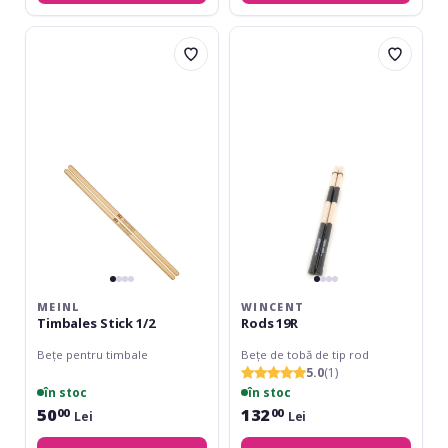
Meinl
Wincent
Timbales
Rods
Stick
19R
1/2
MEINL
WINCENT
Timbales Stick 1/2
Rods 19R
Bețe pentru timbale
Bețe de tobă de tip rod
5.0
(1)
în stoc
în stoc
50
132
00
00
Lei
Lei