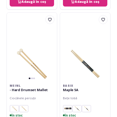
Adaugă în coș
Adaugă în coș
Meinl
Basix
-
Maple
Hard
5A
Drumset
Mallet
MEINL
BASIX
- Hard Drumset Mallet
Maple 5A
Ciocănele percuții
Bețe tobă
în stoc
în stoc