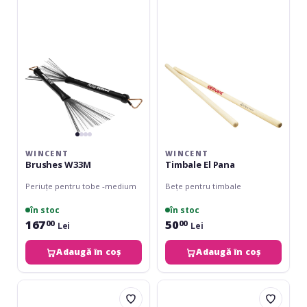
Pana
WINCENT
WINCENT
Brushes W33M
Timbale El Pana
Periuțe pentru tobe -medium
Bețe pentru timbale
în stoc
în stoc
167
50
00
00
Lei
Lei
Adaugă în coș
Adaugă în coș
Artbeat
Rohema
Plastic
Xylophon