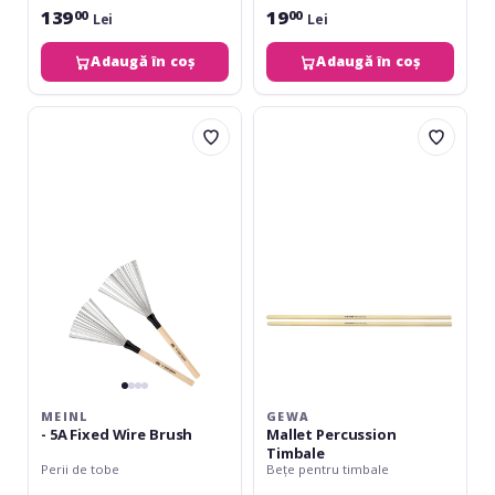
139
19
00
00
Lei
Lei
Adaugă în coș
Adaugă în coș
Meinl
Gewa
-
Mallet
5A
Percussion
Fixed
Timbale
Wire
Brush
MEINL
GEWA
- 5A Fixed Wire Brush
Mallet Percussion
Timbale
Perii de tobe
Bețe pentru timbale