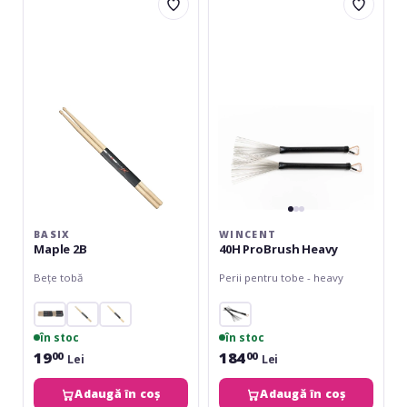
Maple
40H
2B
ProBrush
Heavy
BASIX
WINCENT
Maple 2B
40H ProBrush Heavy
Bețe tobă
Perii pentru tobe - heavy
în stoc
în stoc
19
184
00
00
Lei
Lei
Adaugă în coș
Adaugă în coș