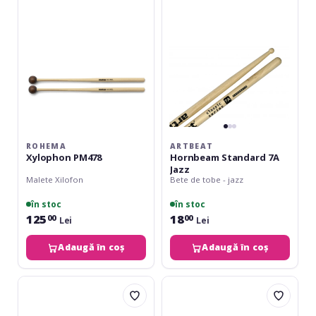
Jazz
ROHEMA
ARTBEAT
Xylophon PM478
Hornbeam Standard 7A
Jazz
Malete Xilofon
Bete de tobe - jazz
în stoc
în stoc
125
18
00
00
Lei
Lei
Adaugă în coș
Adaugă în coș
Wincent
Wincent
Brushes
Timbale
W33M
El