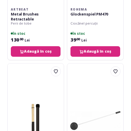
ARTBEAT
ROHEMA
Metal Brushes
Glockenspiel PM470
Retractable
Perii de tobe
Ciocănel percuții
în stoc
în stoc
130
39
00
00
Lei
Lei
Adaugă în coș
Adaugă în coș
Promuco
Meinl
Bamboo
G-
Rods
RM-
19
25
Gong
Resonant
25mm