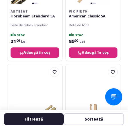
ARTBEAT
VIC FIRTH
Hornbeam Standard 5A
American Classic 5A
Bete de tobe - standard
Bețe de tobe
în stoc
în stoc
21
89
00
00
Lei
Lei
Adaugă în coș
Adaugă în coș
Artbeat
Promuco
Hornbeam
Rock
Power
Maple
5B
5A
💬
Filtrează
Sortează