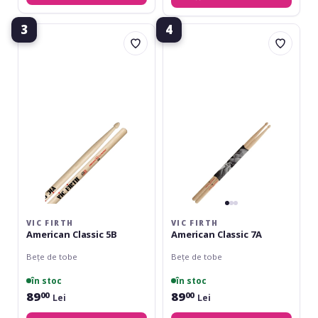
3
4
Vic
Vic
Firth
Firth
American
American
Classic
Classic
5B
7A
VIC FIRTH
VIC FIRTH
American Classic 5B
American Classic 7A
Bețe de tobe
Bețe de tobe
în stoc
în stoc
89
89
00
00
Lei
Lei