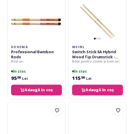
Tip
Drumstick
-
Mallet
Combo
ROHEMA
MEINL
Professional Bamboo
Switch Stick 5A Hybrid
Rods
Wood Tip Drumstick -
Rod-uri
Bețe pentru cinele și tom-uri
Mallet Combo
în stoc
în stoc
95
115
00
00
Lei
Lei
Adaugă în coș
Adaugă în coș
Promuco
Rohema
Rock
JB
Maple
2
5B