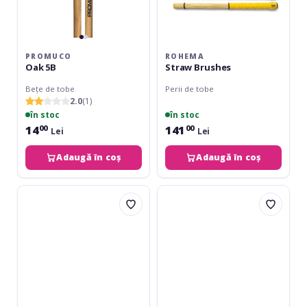
PROMUCO
ROHEMA
Oak 5B
Straw Brushes
Bețe de tobe
Perii de tobe
2.0
(1)
în stoc
în stoc
14
141
00
00
Lei
Lei
Adaugă în coș
Adaugă în coș
Rohema
Rohema
PM449
Smooth
Bamboo
Rods