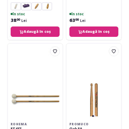
în stoc
în stoc
38
63
00
00
Lei
Lei
Adaugă în coș
Adaugă în coș
Rohema
Promuco
ET437
Oak
5A
ROHEMA
PROMUCO
ET437
Oak 5A