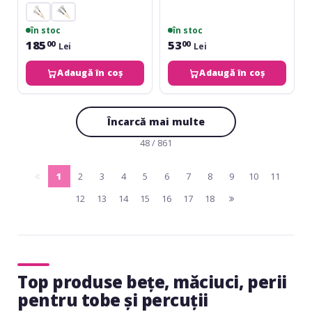
în stoc
în stoc
185
53
00
00
Lei
Lei
Adaugă în coș
Adaugă în coș
Încarcă mai multe
48 / 861
1
2
3
4
5
6
7
8
9
10
11
pagina
(current)
12
13
14
15
16
17
18
anterioara
pagina
urmatoare
Top produse beţe, măciuci, perii
pentru tobe și percuții