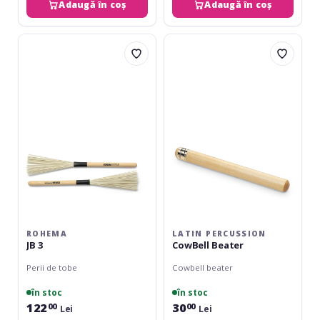
Adaugă în coș
Adaugă în coș
Rohema
Latin
JB
Percussion
3
CowBell
Beater
ROHEMA
LATIN PERCUSSION
JB 3
CowBell Beater
Perii de tobe
Cowbell beater
în stoc
în stoc
122
30
00
00
Lei
Lei