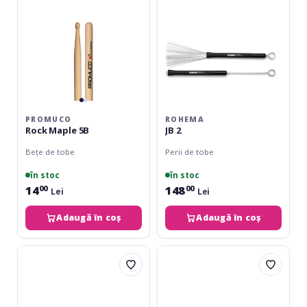
PROMUCO
ROHEMA
Rock Maple 5B
JB 2
Bețe de tobe
Perii de tobe
în stoc
în stoc
14
148
00
00
Lei
Lei
Adaugă în coș
Adaugă în coș
Meinl
Rohema
Timbales
Professional
Stick
Maple
3/8''
Rods
SB118