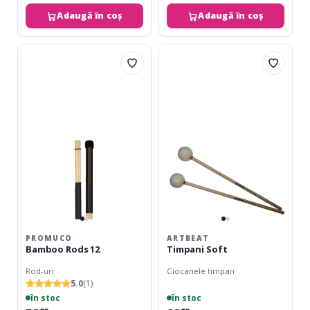
Adaugă în coș
Adaugă în coș
Promuco
Artbeat
Bamboo
Timpani
Rods
Soft
12
PROMUCO
ARTBEAT
Bamboo Rods 12
Timpani Soft
Rod-uri
Ciocanele timpan
5.0
(1)
în stoc
în stoc