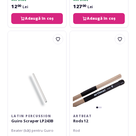
12
127
00
00
Lei
Lei
Adaugă în coș
Adaugă în coș
Latin
Artbeat
Percussion
Rods
Guiro
12
Scraper
LP243B
LATIN PERCUSSION
ARTBEAT
Guiro Scraper LP243B
Rods 12
Beater (băț) pentru Guiro
Rod