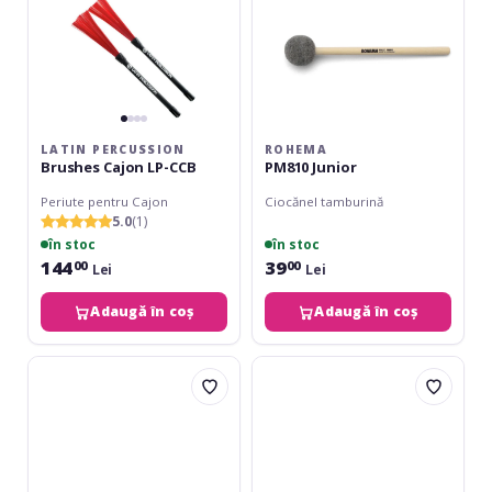
LATIN PERCUSSION
ROHEMA
Brushes Cajon LP-CCB
PM810 Junior
Periute pentru Cajon
Ciocănel tamburină
5.0
(1)
în stoc
în stoc
144
39
00
00
Lei
Lei
Adaugă în coș
Adaugă în coș
Rohema
Meinl
Professional
Switch
Bamboo
Stick
Rods
5A
Hybrid
Wood