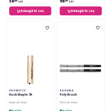
58
98
00
00
Lei
Lei
Adaugă în coș
Adaugă în coș
Promuco
Rohema
Rock
Poly
Maple
Brush
7A
PROMUCO
ROHEMA
Rock Maple 7A
Poly Brush
Bețe de tobe
Perii de tobe
în stoc
în stoc