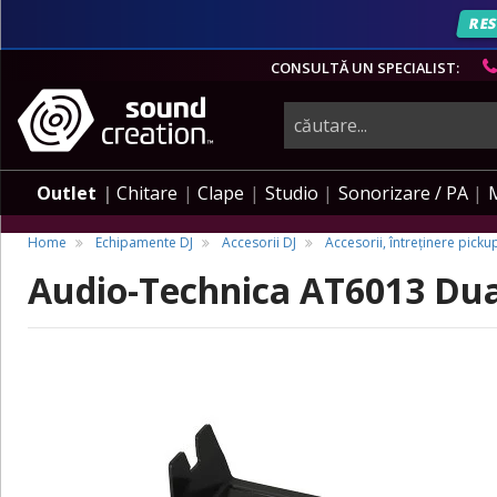
AN
RES
CONSULTĂ UN SPECIALIST:
instrumente
muzicale,
Outlet
Chitare
Clape
Studio
Sonorizare / PA
echipamente
Home
Echipamente DJ
Accesorii DJ
Accesorii, întreținere pickup 
Audio-Technica AT6013 Dua
pro-
audio