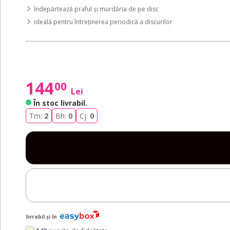
îndepărtează praful și murdăria de pe disc
ideală pentru întreținerea periodică a discurilor
144
00
Lei
În stoc livrabil
.
Tm:
2
Bh:
0
Cj:
0
livrabil și în