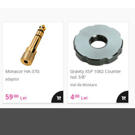
HA-
XSP
37G
1062
Counter
nut
3/8''
Monacor HA-37G
Gravity XSP 1062 Counter
nut 3/8''
adaptor
inel de Montare
59
4
00
00
ga
adauga
adaug
Lei
Lei
in
in
cos
cos