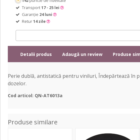
142
puncte de fidelitate
Transport
17 - 25 lei
Garanție
24 luni
Retur
14 zile
Detalii produs
Adaugă un review
Produse sim
Perie dublă, antistatică pentru viniluri, Îndepărtează în
dozelor.
Cod articol: QN-AT6013a
Produse similare
Carbon
Slipmat
Fibre-
anti-