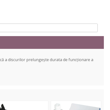
ică a discurilor prelungește durata de funcționare a
T6013
AT6012
ual-
Record