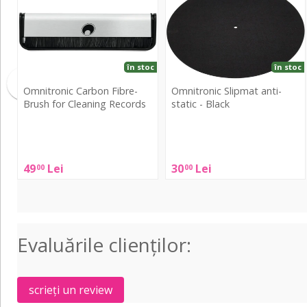
Brush
static
for
-
Cleaning
Black
Records
în stoc
în stoc
Omnitronic Carbon Fibre-
Omnitronic Slipmat anti-
Brush for Cleaning Records
static - Black
Omnitronic
Omnitronic
Carbon
Slipmat
Fibre-
anti-
49
Lei
30
Lei
00
00
Brush
static
for
-
Cleaning
Black
Records
Evaluările clienţilor:
scrieți un review