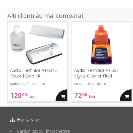
Alți clienți au mai cumpărat
AT6012
AT607
Record
Stylus
Care
Cleaner
Kit
Fluid
Audio-Technica AT6012
Audio-Technica AT607
Record Care Kit
Stylus Cleaner Fluid
soluție de întreținere
soluție de curățare
120
72
00
00
adauga
adau
Lei
Lei
in
in
Harta site
cos
cos
Carduri cadou, împachetare