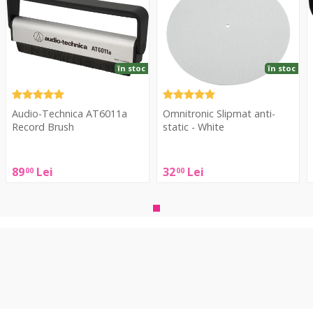
Brush
static
A
-
B
White
în stoc
în stoc
Audio-Technica AT6011a
Omnitronic Slipmat anti-
Record Brush
static - White
A
T
Audio-
Omnitronic
89
Lei
32
Lei
00
00
Technica
Slipmat
D
AT6011a
anti-
A
Record
static
Brush
-
White