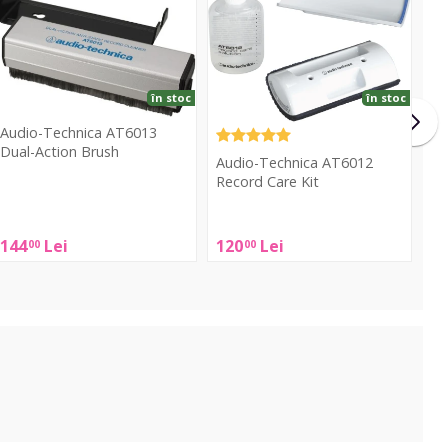
ction
Care
rush
Kit
în stoc
în stoc
Audio-Technica AT6013
Dual-Action Brush
Audio-Technica AT6012
Record Care Kit
udio-
echnica
Audio-
AT6013
144
Lei
120
Lei
00
00
Technica
ual-
AT6012
ction
Record
Brush
Care
Kit