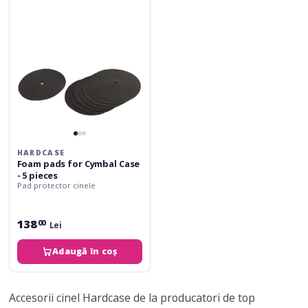
Cymbal
Case
-
5
pieces
HARDCASE
Foam pads for Cymbal Case
- 5 pieces
Pad protector cinele
138
00
Lei
Adaugă în coș
Accesorii cinel Hardcase de la producatori de top