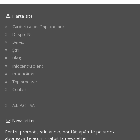
Harta site
Carduri cadou, împachetare
Despre Noi
Servicii
Știri
Blog
Infocentru clienți
Producători
Top produse
Contact
A.N.P.C. - SAL
Newsletter
Pentru promoții, știri audio, noutăți apărute pe stoc -
abonează-te acum gratuit la newsletter!