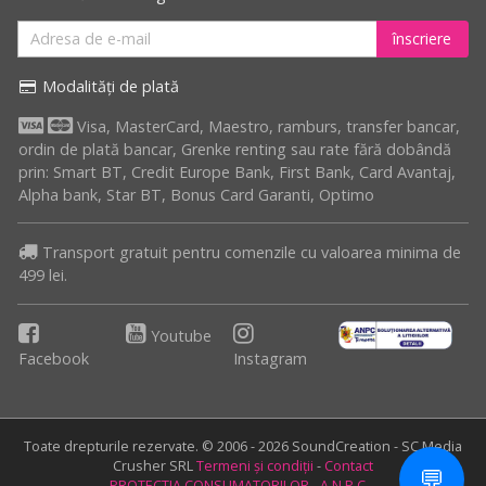
înscriere
Modalități de plată
Visa, MasterCard, Maestro, ramburs, transfer bancar,
ordin de plată bancar, Grenke renting sau rate fără dobândă
prin: Smart BT, Credit Europe Bank, First Bank, Card Avantaj,
Alpha bank, Star BT, Bonus Card Garanti, Optimo
Transport gratuit pentru comenzile cu valoarea minima de
499 lei.
Youtube
Facebook
Instagram
Toate drepturile rezervate. © 2006 - 2026 SoundCreation - SC Media
Crusher SRL
Termeni și condiții
-
Contact
💬
PROTECTIA CONSUMATORILOR - A.N.P.C.
-