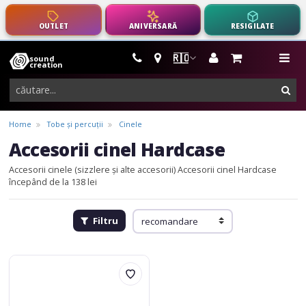
OUTLET
ANIVERSARĂ
RESIGILATE
🇷🇴
sound
instrumente
me
creation
muzicale,
cau
echipamente
pro-
Home
Tobe și percuții
Cinele
audio
Accesorii cinel Hardcase
Accesorii cinele (sizzlere și alte accesorii)
Accesorii cinel Hardcase
începând de la 138 lei
Filtru
Hardcase
Foam
pads
for