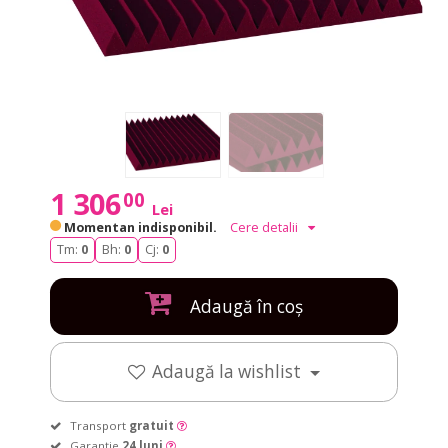
1 306
00
Lei
Momentan indisponibil.
Cere detalii
Tm:
0
Bh:
0
Cj:
0
Adaugă în coș
Adaugă la wishlist
Transport
gratuit
Garanție
24 luni