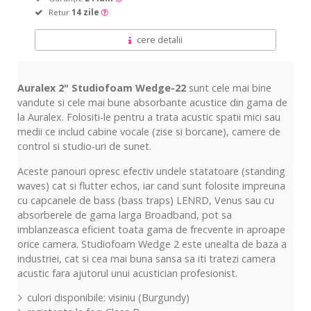
Retur
14 zile
cere detalii
Auralex 2" Studiofoam Wedge-22
sunt cele mai bine
vandute si cele mai bune absorbante acustice din gama de
la Auralex. Folositi-le pentru a trata acustic spatii mici sau
medii ce includ cabine vocale (zise si borcane), camere de
control si studio-uri de sunet.
Aceste panouri opresc efectiv undele statatoare (standing
waves) cat si flutter echos, iar cand sunt folosite impreuna
cu capcanele de bass (bass traps) LENRD, Venus sau cu
absorberele de gama larga Broadband, pot sa
imblanzeasca eficient toata gama de frecvente in aproape
orice camera. Studiofoam Wedge 2 este unealta de baza a
industriei, cat si cea mai buna sansa sa iti tratezi camera
acustic fara ajutorul unui acustician profesionist.
culori disponibile: visiniu (Burgundy)