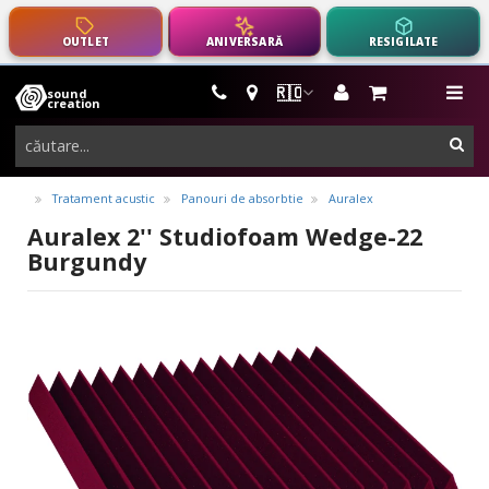
OUTLET
ANIVERSARĂ
RESIGILATE
🇷🇴
sound
instrumente
me
creation
muzicale,
cau
echipamente
pro-
Tratament acustic
Panouri de absorbtie
Auralex
audio
Auralex 2'' Studiofoam Wedge-22
Burgundy