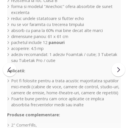
rezistenta la foc: Clasa B
forma si modelul "Anechoic" ofera absorbtie de sunet
excelenta
reduc undele statatoare si flutter echo
nu se vor faramita cu trecerea timpului
absorb cu pana la 60% mai bine decat alte marci
dimensiune panou: 61 x 61 cm
pachetul include 12
panouri
acoperire: 4.5 mp
adeziv recomandat: 1 adeziv Foamtak / cutie; 3 Tubetak
sau Tubetak Pro / cutie
Aplicatii:
Pot fi folosite pentru a trata acustic majoritatea spatiilor
mici-medii (cabine de voce, camere de control, studio-uri,
camere de emisie, home-theatre-uri, camere de repetitii)
Foarte bune pentru cam orice aplicatie ce implica
absorbtia frecventelor medii sau inalte
Produse complementare:
2" CornerFills,