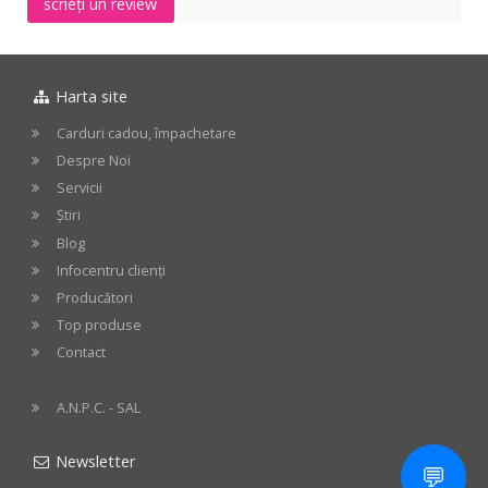
scrieți un review
Harta site
Carduri cadou, împachetare
Despre Noi
Servicii
Știri
Blog
Infocentru clienți
Producători
Top produse
Contact
A.N.P.C. - SAL
Newsletter
💬