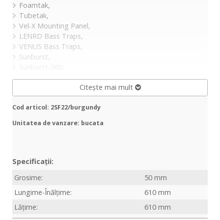
Foamtak,
Tubetak,
Vel-X Mounting Panel,
LENRD Bass Traps,
VENUS Bass Traps,
Sunburst,
Sunburst-360
Citește mai mult
Cod articol: 2SF22/burgundy
Unitatea de vanzare: bucata
Specificații:
Grosime:
50 mm
Lungime-Înălțime:
610 mm
Lățime:
610 mm