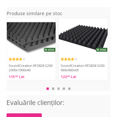
Produse similare pe stoc
RF2828
RF2828
RF2
S200
S200
S20
2000x1000x40
960x960x65
200
în stoc
în stoc
SoundCreation RF2828 S200
SoundCreation RF2828 S200
So
2000x1000x40
960x960x65
20
115
Lei
122
Lei
15
00
00
SoundCreation
SoundCreation
Sou
RF2828
RF2828
RF2
S200
S200
S20
2000x1000x40
960x960x65
200
Evaluările clienţilor: