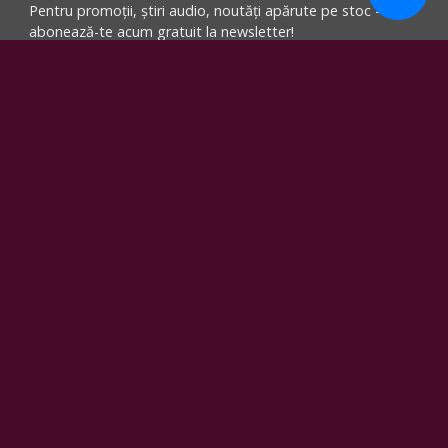
Pentru promoții, știri audio, noutăți apărute pe stoc -
abonează-te acum gratuit la newsletter!
înscriere
Comandă
Modalități de plată
Visa, MasterCard, Maestro, ramburs, transfer
bancar, ordin de plată bancar, Grenke renting sau rate fără
dobândă prin: Smart BT, Credit Europe Bank, First Bank,
Card Avantaj, Alpha bank, Star BT, Bonus Card Garanti,
Optimo
Transport gratuit pentru comenzile cu valoarea minima
de 499 lei.
Facebook
Youtube
Instagram