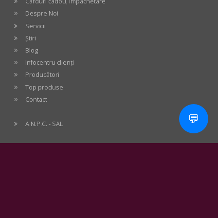
Carduri cadou, împachetare
Despre Noi
Servicii
Știri
Blog
Infocentru clienți
Producători
Top produse
Contact
💬
A.N.P.C. - SAL
Newsletter
Comandă
Pentru promoții, știri audio, noutăți apărute pe stoc -
abonează-te acum gratuit la newsletter!
înscriere
Modalități de plată