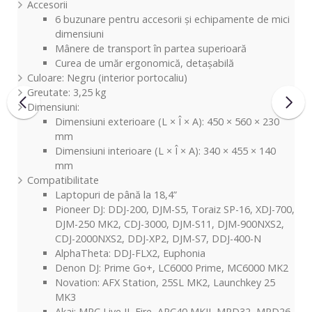
Accesorii
6 buzunare pentru accesorii și echipamente de mici
dimensiuni
Mânere de transport în partea superioară
Curea de umăr ergonomică, detașabilă
Culoare: Negru (interior portocaliu)
Greutate: 3,25 kg
Dimensiuni:
Dimensiuni exterioare (L × Î × A): 450 × 560 × 230
mm
Dimensiuni interioare (L × Î × A): 340 × 455 × 140
mm
Compatibilitate
Laptopuri de până la 18,4”
Pioneer DJ: DDJ-200, DJM-S5, Toraiz SP-16, XDJ-700,
DJM-250 MK2, CDJ-3000, DJM-S11, DJM-900NXS2,
CDJ-2000NXS2, DDJ-XP2, DJM-S7, DDJ-400-N
AlphaTheta: DDJ-FLX2, Euphonia
Denon DJ: Prime Go+, LC6000 Prime, MC6000 MK2
Novation: AFX Station, 25SL MK2, Launchkey 25
MK3
Akai: MPC Live II, Fire, APC40 MKII, MPD32, MPD26