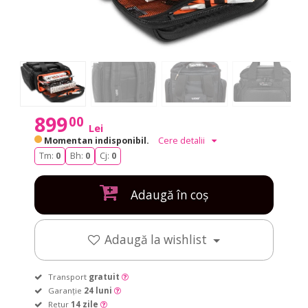
899
00
Lei
Momentan indisponibil.
Cere detalii
Tm:
0
Bh:
0
Cj:
0
Adaugă în coș
Adaugă la wishlist
Transport
gratuit
Garanție
24 luni
Retur
14 zile