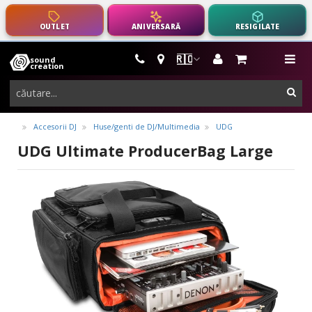
OUTLET
ANIVERSARĂ
RESIGILATE
🇷🇴
sound
instrumente
me
creation
muzicale,
cau
echipamente
pro-
Accesorii DJ
Huse/genti de DJ/Multimedia
UDG
audio
UDG Ultimate ProducerBag Large