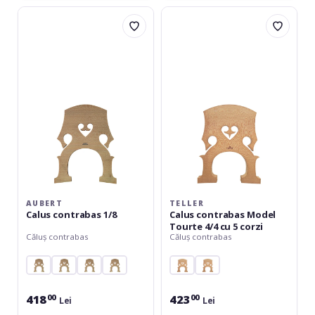
Aubert
Teller
Calus
Calus
contrabas
contrabas
1/8
Model
Tourte
4/4
cu
5
corzi
AUBERT
TELLER
Calus contrabas 1/8
Calus contrabas Model
Tourte 4/4 cu 5 corzi
Căluș contrabas
Căluș contrabas
418
423
00
00
Lei
Lei