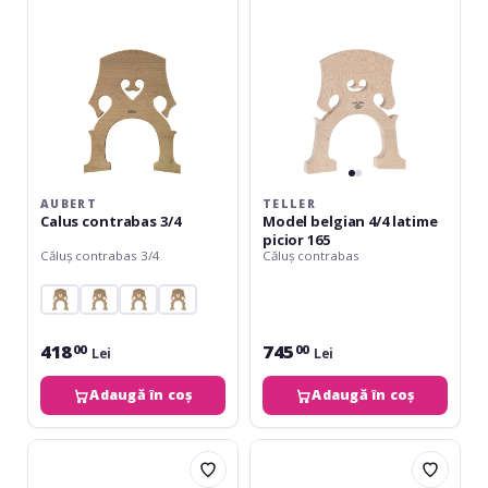
picior
165
AUBERT
TELLER
Calus contrabas 3/4
Model belgian 4/4 latime
picior 165
Căluș contrabas 3/4
Căluș contrabas
418
745
00
00
Lei
Lei
Adaugă în coș
Adaugă în coș
Aubert
Despiau
Căluș
Căluș