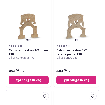
picior
latime
138
picior
138
DESPIAU
DESPIAU
Calus contrabas 1/2 picior
Calus contrabas 1/2
138
latime picior 138
Căluș contrabas 1/2
Căluș contrabas
493
503
00
00
Lei
Lei
Adaugă în coș
Adaugă în coș
Despiau
Despiau
Calus
Calus
contrabas
contrabas