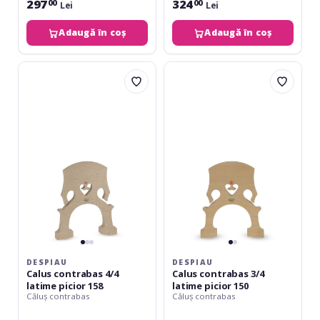
297
324
00
00
Lei
Lei
Adaugă în coș
Adaugă în coș
Despiau
Despiau
Calus
Calus
contrabas
contrabas
4/4
3/4
latime
latime
picior
picior
158
150
DESPIAU
DESPIAU
Calus contrabas 4/4
Calus contrabas 3/4
latime picior 158
latime picior 150
Căluș contrabas
Căluș contrabas