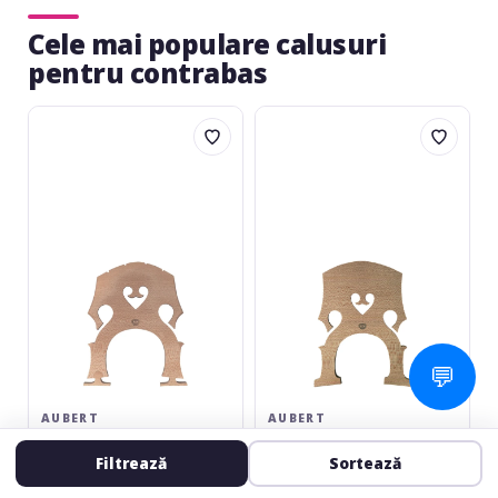
Cele mai populare calusuri
pentru contrabas
Aubert
Aubert
Căluș
No.21
contrabas
Luthier
4/4
Bass
Bridge
4/4
4-
string
💬
AUBERT
AUBERT
Căluș contrabas 4/4
No.21 Luthier Bass Bridge
4/4 4-string
Filtrează
Sortează
Căluș contrabas 4/4
Căluș contrabas 4 corzi
5.0
(2)