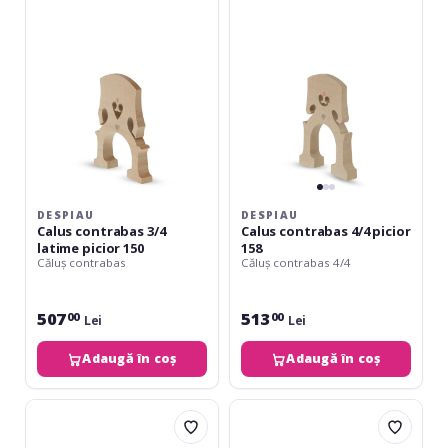
3/4
4/4
latime
picior
picior
158
150
DESPIAU
DESPIAU
Calus contrabas 3/4
Calus contrabas 4/4 picior
latime picior 150
158
Căluș contrabas
Căluș contrabas 4/4
507
513
00
00
Lei
Lei
Adaugă în coș
Adaugă în coș
Despiau
Despiau
Calus
Căluș