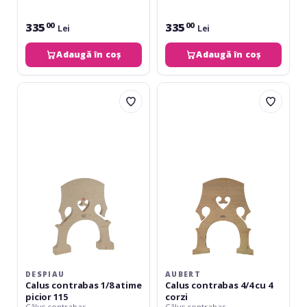
335
335
00
00
Lei
Lei
Adaugă în coș
Adaugă în coș
Despiau
Aubert
Calus
Calus
contrabas
contrabas
1/8
4/4
atime
cu
picior
4
115
corzi
DESPIAU
AUBERT
Calus contrabas 1/8 atime
Calus contrabas 4/4 cu 4
picior 115
corzi
Căluș contrabas
Căluș contrabas