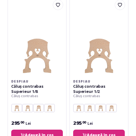
Căluș
Căluș
contrabas
contrabas
Superieur
Superieur
1/8
1/2
DESPIAU
DESPIAU
Căluș contrabas
Căluș contrabas
Superieur 1/8
Superieur 1/2
Căluș contrabas
Căluș contrabas
295
295
00
00
Lei
Lei
Adaugă în coș
Adaugă în coș