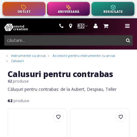
OUTLET
ANIVERSARĂ
RESIGILATE
🇷🇴
sound
instrumente
me
creation
muzicale,
cau
echipamente
pro-
Instrumente cu arcus
Accesorii pentru instrumente cu arcus
audio
Calusuri
Calusuri pentru contrabas
62
produse
Călușuri pentru contrabas: de la Aubert, Despiau, Teller
62
produse
Aubert
Teller
Calus
Model
contrabas
belgian
3/4
4/4
latime