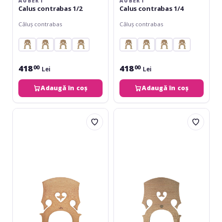
AUBERT
AUBERT
Calus contrabas 1/2
Calus contrabas 1/4
Căluș contrabas
Căluș contrabas
418
418
00
00
Lei
Lei
Adaugă în coș
Adaugă în coș
Teller
Aubert
Calus
No.21
contrabas
Luthier
Model
Bass
Tourte
Bridge
4/4
4/4
cu
5-
4
string
corzi