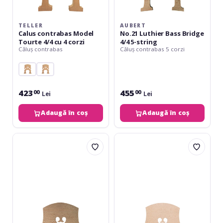
TELLER
AUBERT
Calus contrabas Model
No.21 Luthier Bass Bridge
Tourte 4/4 cu 4 corzi
4/4 5-string
Căluș contrabas
Căluș contrabas 5 corzi
423
455
00
00
Lei
Lei
Adaugă în coș
Adaugă în coș
Aubert
Despiau
No.21
Căluș
Luthier
contrabas
Bass
1/8
Bridge
Nr.12
3/4