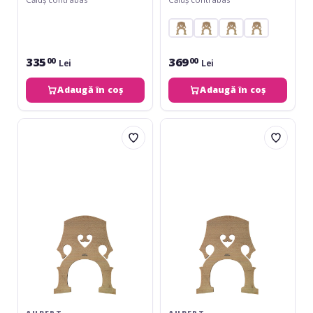
335
369
00
00
Lei
Lei
Adaugă în coș
Adaugă în coș
Aubert
Aubert
Calus
Calus
contrabas
contrabas
1/2
1/4