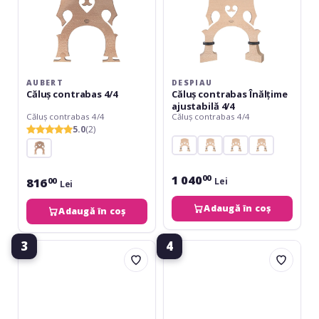
AUBERT
DESPIAU
Căluș contrabas 4/4
Căluș contrabas Înălțime
ajustabilă 4/4
Căluș contrabas 4/4
Căluș contrabas 4/4
5.0
(2)
1 040
00
816
Lei
00
Lei
Adaugă în coș
Adaugă în coș
3
4
Aubert
Aubert
No.21
No.21
Luthier
Luthier
Bass
Bass
Bridge
Bridge
4/4
3/4