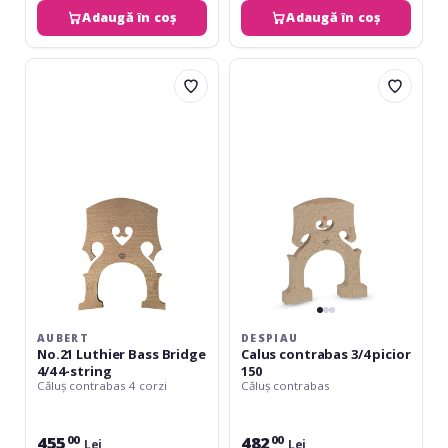
Adaugă în coș
Adaugă în coș
Aubert
Despiau
No.21
Calus
Luthier
contrabas
Bass
3/4
Bridge
picior
4/4
150
4-
string
AUBERT
DESPIAU
No.21 Luthier Bass Bridge
Calus contrabas 3/4 picior
4/4 4-string
150
Căluș contrabas 4 corzi
Căluș contrabas
455
482
00
00
Lei
Lei