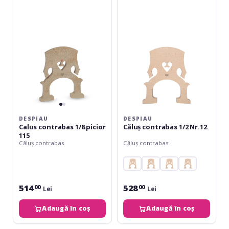
contrabas
contrabas
1/8
1/2
picior
Nr.12
115
DESPIAU
DESPIAU
Calus contrabas 1/8 picior
Căluș contrabas 1/2 Nr.12
115
Căluș contrabas
Căluș contrabas
514
528
00
00
Lei
Lei
Adaugă în coș
Adaugă în coș