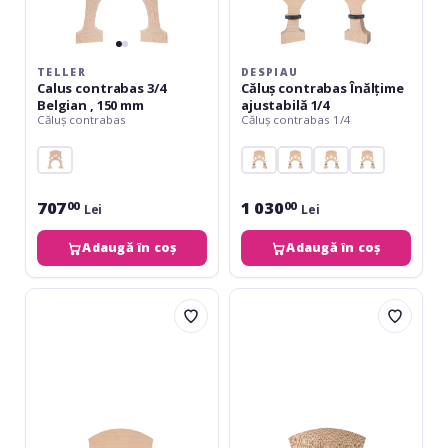
TELLER
DESPIAU
Calus contrabas 3/4
Căluș contrabas Înălțime
Belgian , 150 mm
ajustabilă 1/4
Căluș contrabas
Căluș contrabas 1/4
707
1 030
00
00
Lei
Lei
Adaugă în coș
Adaugă în coș
Despiau
Teller
Căluș
Căluș
contrabas
contrabas
Înălțime
Nr.9
ajustabilă
Ajustare
4/4
pe
înălțime
1/2