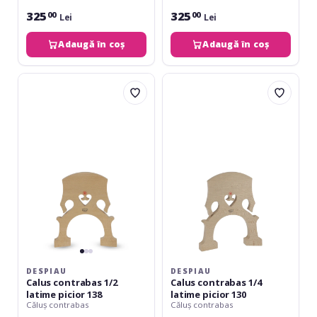
325
325
00
00
Lei
Lei
Adaugă în coș
Adaugă în coș
Despiau
Despiau
Calus
Calus
contrabas
contrabas
1/2
1/4
latime
latime
picior
picior
138
130
DESPIAU
DESPIAU
Calus contrabas 1/2
Calus contrabas 1/4
latime picior 138
latime picior 130
Căluș contrabas
Căluș contrabas