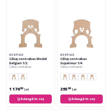
Model
Superieur
belgian
1/4
1/2
DESPIAU
DESPIAU
Căluș contrabas Model
Căluș contrabas
belgian 1/2
Superieur 1/4
Căluș contrabas
Căluș contrabas
1 176
295
00
00
Lei
Lei
Adaugă în coș
Adaugă în coș
Despiau
Despiau