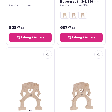
Bubenreuth 3/4, 150 mm
Căluș contrabas
Căluș contrabas 3/4
528
637
00
00
Lei
Lei
Adaugă în coș
Adaugă în coș
Teller
Teller
Calus
Calus
contrabas
contrabas
Bubenreuth
Bubenreuth
4/4,
4/4,
160
165
mm
mm