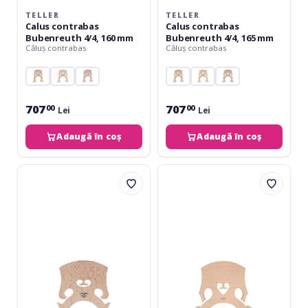
TELLER
TELLER
Calus contrabas
Calus contrabas
Bubenreuth 4/4, 160 mm
Bubenreuth 4/4, 165 mm
Căluș contrabas
Căluș contrabas
707
707
00
00
Lei
Lei
Adaugă în coș
Adaugă în coș
Teller
Despiau
Calus
Căluș
contrabas
contrabas
3/4
Înălțime
Belgian
ajustabilă
,
1/4
150
mm