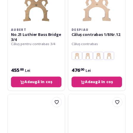
AUBERT
DESPIAU
No.21 Luthier Bass Bridge
Căluș contrabas 1/8 Nr.12
3/4
Căluș pentru contrabas 3/4
Căluș contrabas
455
476
00
00
Lei
Lei
Adaugă în coș
Adaugă în coș
Despiau
Despiau
Căluș
Căluș
contrabas
contrabas
3/4
4/4
Nr.12
Nr.12