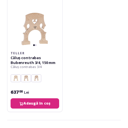
150
mm
TELLER
Căluș contrabas
Bubenreuth 3/4, 150 mm
Căluș contrabas 3/4
637
00
Lei
Adaugă în coș