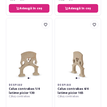
Adaugă în coș
Adaugă în coș
Despiau
Despiau
Calus
Calus
contrabas
contrabas
1/4
4/4
latime
latime
picior
picior
130
165
DESPIAU
DESPIAU
Calus contrabas 1/4
Calus contrabas 4/4
latime picior 130
latime picior 165
Căluș contrabas
Căluș contrabas