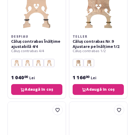
DESPIAU
TELLER
Căluș contrabas Înălțime
Căluș contrabas Nr.9
ajustabilă 4/4
Ajustare pe înălțime 1/2
Căluș contrabas 4/4
Căluș contrabas 1/2
1 040
1 166
00
00
Lei
Lei
Adaugă în coș
Adaugă în coș
Teller
Teller
Căluș
Căluș
contrabas
contrabas
Nr.9
Nr.9
Ajustare
Ajustare
pe
pe