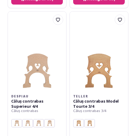
Despiau
Teller
Căluș
Căluș
contrabas
contrabas
Superieur
Model
4/4
Tourte
3/4
DESPIAU
TELLER
Căluș contrabas
Căluș contrabas Model
Superieur 4/4
Tourte 3/4
Căluș contrabas
Căluș contrabas 3/4