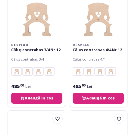
DESPIAU
DESPIAU
Căluș contrabas 3/4 Nr.12
Căluș contrabas 4/4 Nr.12
Căluș contrabas 3/4
Căluș contrabas 4/4
485
485
00
00
Lei
Lei
Adaugă în coș
Adaugă în coș
Despiau
Despiau
Calus
Calus
contrabas
contrabas
1/2
1/2