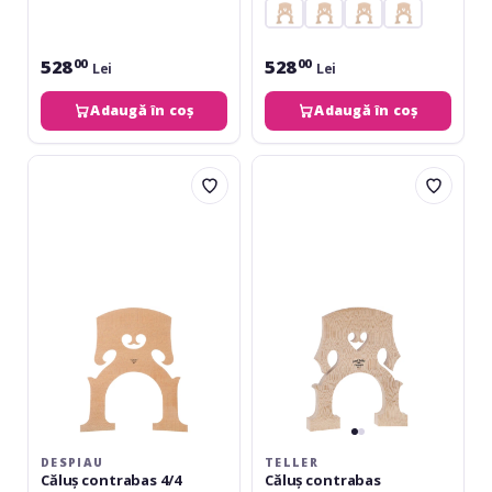
528
528
00
00
Lei
Lei
Adaugă în coș
Adaugă în coș
Despiau
Teller
Căluș
Căluș
contrabas
contrabas
4/4
Bubenreuth
3/4,
150
mm
DESPIAU
TELLER
Căluș contrabas 4/4
Căluș contrabas