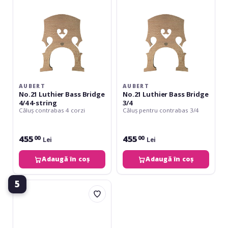
4-
string
AUBERT
AUBERT
No.21 Luthier Bass Bridge
No.21 Luthier Bass Bridge
4/4 4-string
3/4
Căluș contrabas 4 corzi
Căluș pentru contrabas 3/4
455
455
00
00
Lei
Lei
Adaugă în coș
Adaugă în coș
5
Teller
Căluș
contrabas
Bubenreuth
3/4,