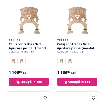
înăltțme
înălțime
3/4
4/4
TELLER
TELLER
Căluș contrabas Nr.9
Căluș contrabas Nr.9
Ajustare pe înăltțme 3/4
Ajustare pe înălțime 4/4
Căluș contrabas 3/4
Căluș contrabas 4/4
1 166
1 166
00
00
Lei
Lei
Adaugă în coș
Adaugă în coș
Despiau
Despiau
Căluș
Căluș
contrabas
contrabas