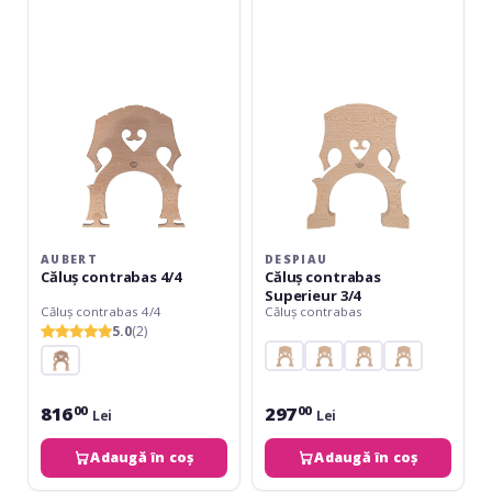
contrabas
contrabas
4/4
Superieur
3/4
AUBERT
DESPIAU
Căluș contrabas 4/4
Căluș contrabas
Superieur 3/4
Căluș contrabas 4/4
Căluș contrabas
5.0
(2)
816
297
00
00
Lei
Lei
Adaugă în coș
Adaugă în coș