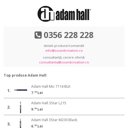
0356 228 228
detalii produse/comandă:
info@soundcreation.ro
consultanță, cerere ofertă:
consultanta@soundcreation.ro
Top produse Adam Hall:
Adam
Adam Hall Mic 7114 BLK
Adam
1.
Hall
7.
00
Lei
Hall
Mic
Mic
Adam
7114
Adam Hall 3Star L215
Adam
7114
2.
Hall
BLK
9.
00
Lei
Hall
BLK
3Star
3Star
Adam
L215
Adam Hall 3Star M230 Black
Adam
L215
3.
Hall
6.
00
Lei
Hall