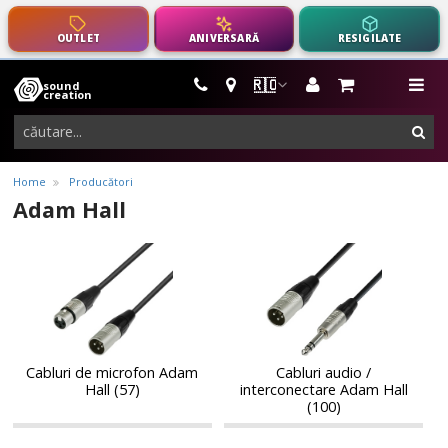
OUTLET
ANIVERSARĂ
RESIGILATE
🇷🇴
sound
instrumente
me
creation
muzicale,
cau
echipamente
pro-
Home
Producători
audio
Adam Hall
Cabluri
Cabluri
Cabluri
Cabluri
de
audio
de
audio
microfon
/
microfon
/
Adam
interconectare
Adam
interconectare
Hall
Adam
Hall
Adam
Hall
Hall
Cabluri de microfon Adam
Cabluri audio /
Hall (57)
interconectare Adam Hall
(100)