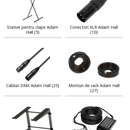
clape
Adam
clape
Adam
Adam
Hall
Adam
Hall
Hall
Hall
Stative pentru clape Adam
Conectori XLR Adam Hall
Hall (5)
(10)
Cabluri
Monturi
Cabluri
Monturi
DMX
de
DMX
de
Adam
rack
Adam
rack
Hall
Adam
Hall
Adam
Hall
Hall
Cabluri DMX Adam Hall (25)
Monturi de rack Adam Hall
(27)
Stative
Stagebox-
Stative
Stagebox-
laptop,
uri
laptop,
uri
tablete,
analogice
tablete,
analogice
smartphone
Adam
smartphone
Adam