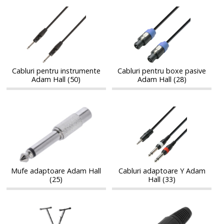
Cabluri
Cabluri
Cabluri
Cabluri
pentru
pentru
pentru
pentru
instrumente
boxe
instrumente
boxe
Adam
pasive
Adam
pasive
Hall
Adam
Hall
Adam
Hall
Hall
Cabluri pentru instrumente
Cabluri pentru boxe pasive
Adam Hall (50)
Adam Hall (28)
Mufe
Cabluri
Mufe
Cabluri
adaptoare
adaptoare
adaptoare
adaptoare
Adam
Y
Adam
Y
Hall
Adam
Hall
Adam
Hall
Hall
Mufe adaptoare Adam Hall
Cabluri adaptoare Y Adam
(25)
Hall (33)
Stative
Conectori
Stative
Conectori
pentru
XLR
pentru
XLR