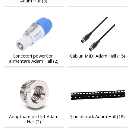
Adam Hall (3)
Conectori
Cabluri
Conectori
Cabluri
powerCon,
MIDI
powerCon,
MIDI
alimentare
Adam
alimentare
Adam
Adam
Hall
Adam
Hall
Hall
Hall
Conectori powerCon,
Cabluri MIDI Adam Hall (15)
alimentare Adam Hall (2)
Adaptoare
Șine
Adaptoare
Șine
de
de
de
de
filet
rack
filet
rack
Adam
Adam
Adam
Adam
Hall
Hall
Hall
Hall
Adaptoare de filet Adam
Șine de rack Adam Hall (18)
Hall (2)