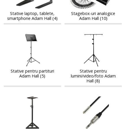
Adam
Hall
Adam
Hall
Hall
Hall
Stative laptop, tablete,
Stagebox-uri analogice
smartphone Adam Hall (4)
Adam Hall (10)
Stative
Stative
Stative
Stative
pentru
pentru
pentru
pentru
partituri
lumini/video/foto
partituri
lumini/video/foto
Adam
Adam
Adam
Adam
Hall
Hall
Hall
Hall
Stative pentru partituri
Stative pentru
Adam Hall (5)
lumini/video/foto Adam
Hall (8)
Stative
Cabluri
Stative
Cabluri
monitoare
pentru
monitoare
pentru
de
casti
de
casti
studio
audio
studio
audio
Adam
Adam
Adam
Adam
Hall
Hall