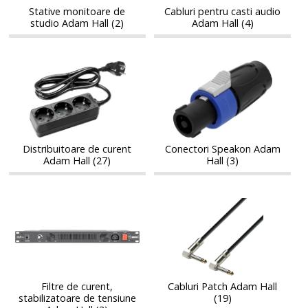
Hall
Hall
Stative monitoare de
Cabluri pentru casti audio
studio Adam Hall (2)
Adam Hall (4)
Distribuitoare
Conectori
Distribuitoare
Conectori
de
Speakon
de
Speakon
curent
Adam
curent
Adam
Adam
Hall
Adam
Hall
Hall
Hall
Distribuitoare de curent
Conectori Speakon Adam
Adam Hall (27)
Hall (3)
Filtre
Cabluri
Filtre
Cabluri
de
Patch
de
Patch
curent,
Adam
curent,
Adam
stabilizatoare
Hall
stabilizatoare
Hall
de
de
tensiune
tensiune
Adam
Filtre de curent,
Cabluri Patch Adam Hall
Adam
stabilizatoare de tensiune
(19)
Hall
Hall