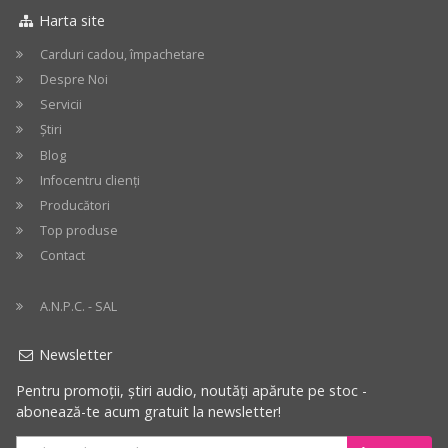
222
222
Harta site
Carduri cadou, împachetare
Despre Noi
Servicii
Știri
Blog
Infocentru clienți
Producători
Top produse
Contact
A.N.P.C. - SAL
Newsletter
Pentru promoții, știri audio, noutăți apărute pe stoc -
abonează-te acum gratuit la newsletter!