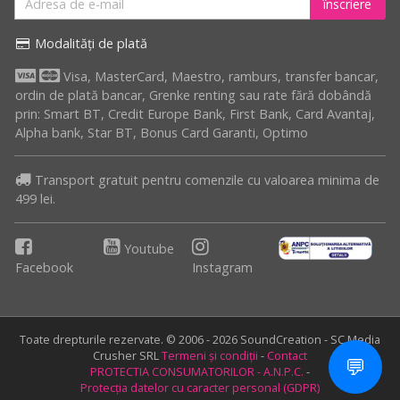
înscriere
Modalități de plată
Visa, MasterCard, Maestro, ramburs, transfer bancar,
ordin de plată bancar, Grenke renting sau rate fără dobândă
prin: Smart BT, Credit Europe Bank, First Bank, Card Avantaj,
Alpha bank, Star BT, Bonus Card Garanti, Optimo
Transport gratuit pentru comenzile cu valoarea minima de
499 lei.
Youtube
Facebook
Instagram
Toate drepturile rezervate. © 2006 - 2026 SoundCreation - SC Media
Crusher SRL
Termeni și condiții
-
Contact
💬
PROTECTIA CONSUMATORILOR - A.N.P.C.
-
Protecția datelor cu caracter personal (GDPR)