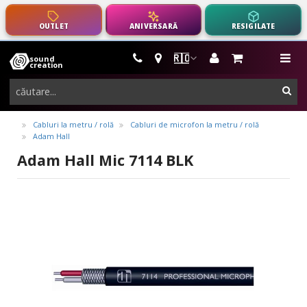
OUTLET
ANIVERSARĂ
RESIGILATE
🇷🇴
sound
instrumente
me
creation
muzicale,
cau
echipamente
pro-
Cabluri la metru / rolă
Cabluri de microfon la metru / rolă
Adam Hall
audio
Adam Hall Mic 7114 BLK