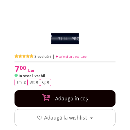
|
3 evaluări
scrie și tu o evaluare
7
00
Lei
În stoc livrabil
.
Tm:
2
Bh:
0
Cj:
0
Adaugă în coș
Adaugă la wishlist