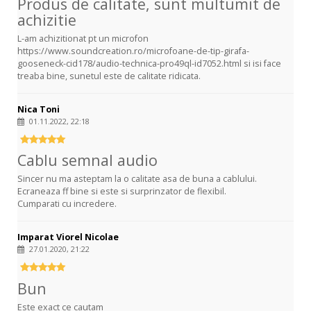
Produs de calitate, sunt multumit de
achizitie
L-am achizitionat pt un microfon
https://www.soundcreation.ro/microfoane-de-tip-girafa-
gooseneck-cid178/audio-technica-pro49ql-id7052.html si isi face
treaba bine, sunetul este de calitate ridicata.
Nica Toni
01.11.2022, 22:18
Cablu semnal audio
Sincer nu ma asteptam la o calitate asa de buna a cablului.
Ecraneaza ff bine si este si surprinzator de flexibil.
Cumparati cu incredere.
Imparat Viorel Nicolae
27.01.2020, 21:22
Bun
Este exact ce cautam