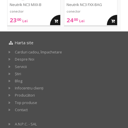
Neutrik NC3 MXX-B
Neutrik NC3 FXX-BAG
conector
conector
23
24
00
00
adauga
adauga
Lei
Lei
in
in
Harta site
cos
cos
Carduri cadou, împachetare
Despre Noi
Servicii
Știri
Blog
Infocentru clienți
Producători
Top produse
Contact
A.N.P.C. - SAL