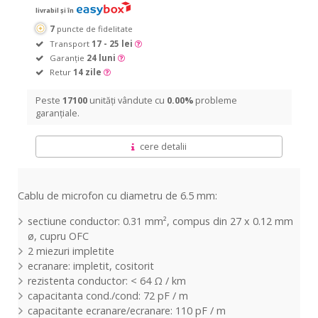
livrabil și în
7
puncte de fidelitate
Transport
17 - 25 lei
Garanție
24 luni
Retur
14 zile
Peste
17100
unități vândute cu
0.00%
probleme
garanțiale.
cere detalii
Cablu de microfon cu diametru de 6.5 mm:
sectiune conductor: 0.31 mm², compus din 27 x 0.12 mm
ø, cupru OFC
2 miezuri impletite
ecranare: impletit, cositorit
rezistenta conductor: < 64 Ω / km
capacitanta cond./cond: 72 pF / m
capacitante ecranare/ecranare: 110 pF / m