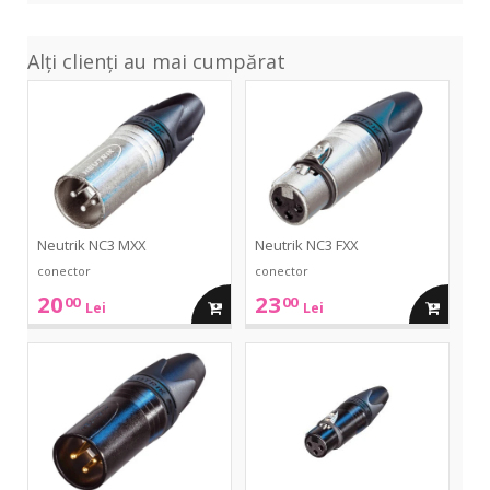
Alți clienți au mai cumpărat
NC3
NC3
MXX
FXX
Neutrik NC3 MXX
Neutrik NC3 FXX
conector
conector
20
23
00
00
adauga
adauga
Lei
Lei
in
in
NC3
NC3
MXX-
FXX-
B
BAG
cos
cos