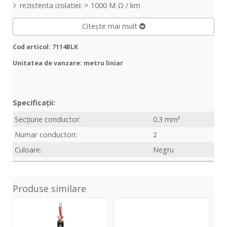
rezistenta izolatiei: > 1000 M Ω / km
Citește mai mult
Cod articol: 7114BLK
Unitatea de vanzare: metru liniar
Specificații:
Secțiune conductor:
0.3 mm²
Numar conductori:
2
Culoare:
Negru
Produse similare
3Star
CMK
5St
M230
222
Mic
Black
250