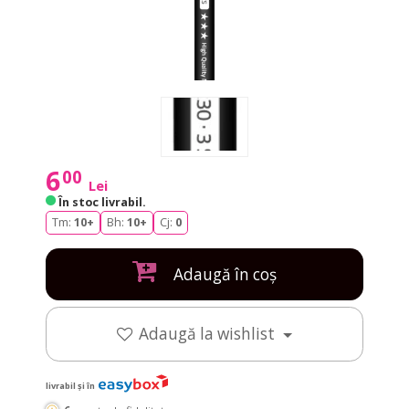
6
00
Lei
În stoc livrabil
.
Tm:
10+
Bh:
10+
Cj:
0
Adaugă în coș
Adaugă la wishlist
livrabil și în