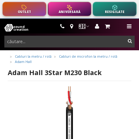
OUTLET
ANIVERSARĂ
RESIGILATE
🇷🇴
sound
instrumente
me
creation
muzicale,
cau
echipamente
pro-
Cabluri la metru / rolă
Cabluri de microfon la metru / rolă
Adam Hall
audio
Adam Hall 3Star M230 Black