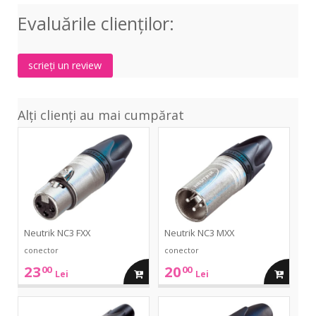
Evaluările clienţilor:
scrieți un review
Alți clienți au mai cumpărat
NC3
NC3
FXX
MXX
Neutrik NC3 FXX
Neutrik NC3 MXX
conector
conector
23
20
00
00
adauga
adauga
Lei
Lei
in
in
NP2
NC3