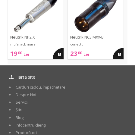
X
MXX-
B
cos
cos
Neutrik NP2 X
Neutrik NC3 MXX-B
mufa Jack mare
conector
19
23
00
00
adauga
adauga
Lei
Lei
in
in
Harta site
cos
cos
Carduri cadou, împachetare
Despre Noi
Servicii
Știri
Blog
Infocentru clienți
Producători