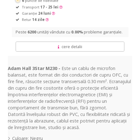
6
puncte de fidelitate
Transport
17 - 25 lei
Garanție
24 luni
Retur
14 zile
Peste
6200
unități vândute cu
0.00%
probleme garanțiale.
cere detalii
Adam Hall 3Star M230 -
Este un cablu de microfon
balansat, este format din doi conductori de cupru OFC, cu
fire fine, răsucite secțiune transversală 0.30 mm². Ecranajulul
din cupru din fire cositorite oferă o protecție eficientă
împotriva interferențelor electromagnetice (EMI) și
interferențelor de radiofrecvență (RFI) pentru un
comportament de transmisie bun, fără zgomot.
Datorită învelișului robust din PVC, cu flexibilitate ridicată și
rezistență la abraziune, cablul este potrivit pentru aplicații
de înregistrare live, studio și acasă.
Culoare: Negru