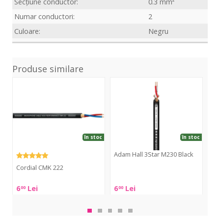
Secțiune conductor:
0.3 mm²
Numar conductori:
2
Culoare:
Negru
Produse similare
CMK
3Star
5St
222
M230
Mic
Black
250
în stoc
în stoc
Adam Hall 3Star M230 Black
Ad
Cordial CMK 222
Adam
Ad
Hall
Hall
Cordial
6
Lei
6
Lei
14
00
00
3Star
5St
CMK
M230
Mic
222
Black
250