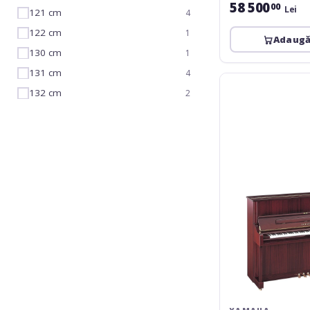
58 500
00
Lei
121 cm
4
122 cm
1
Adaugă
130 cm
1
131 cm
4
Yamaha
132 cm
U1-
2
Q
PM