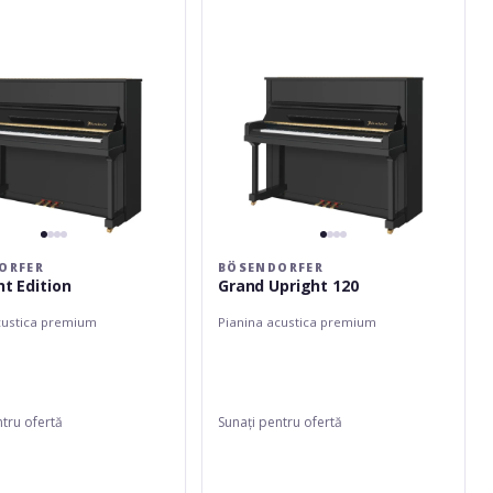
ORFER
BÖSENDORFER
nt Edition
Grand Upright 120
custica premium
Pianina acustica premium
ntru ofertă
Sunați pentru ofertă