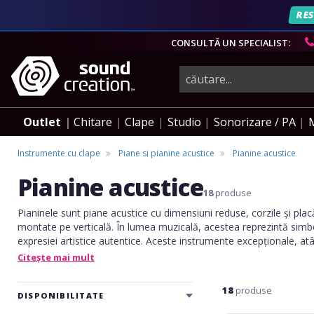
RES
CONSULTĂ UN SPECIALIST:
instrumente
muzicale,
Outlet
Chitare
Clape
Studio
Sonorizare / PA
echipamente
Instrumente cu clape
Piane si pianine acustice
Pianine acustice
Pianine acustice
pro-
18
produse
Pianinele sunt piane acustice cu dimensiuni reduse, corzile și plac
montate pe verticală. În lumea muzicală, acestea reprezintă simbo
audio
expresiei artistice autentice. Aceste instrumente excepționale, atâ
și pasionații de artă, devin adesea punctul central al experiențel
Citește mai mult
Cu un design elegant și o tehnologie inovatoare, pianinele nu sun
opere de artă ce transcend pragul sunetului.
18
produse
DISPONIBILITATE