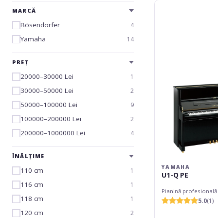
Yamaha
MARCĂ
U1-
Q
Bösendorfer
4
PE
Yamaha
14
PREȚ
20000–30000 Lei
1
30000–50000 Lei
2
50000–100000 Lei
9
100000–200000 Lei
2
200000–1000000 Lei
4
ÎNĂLȚIME
YAMAHA
110 cm
1
U1-Q PE
116 cm
1
Pianină profesională
118 cm
1
5.0
(1)
120 cm
2