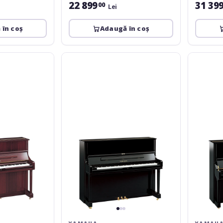
22 899
31 39
00
Lei
 în coș
Adaugă în coș
Yamaha
Yamaha
YUS1
U3-
PE
SQ
PE