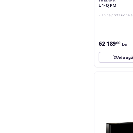
YAMAHA
U1-Q PM
Pianină profesională
62 189
00
Lei
Adaugă
Yamaha
YUS3
PE