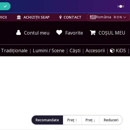
ELE
🇷🇴
ICII
ACHIZIȚII SEAP
CONTACT
România
RON
Contul meu
Favorite
COȘUL MEU
Tradiționale
Lumini / Scene
Căști
Accesorii
KiDS
Recomandate
Preț ↑
Preț ↓
Reduceri