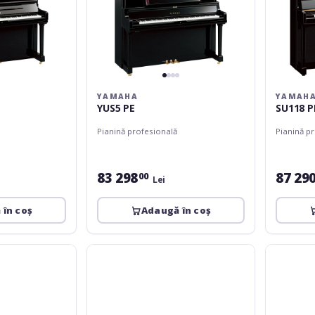
YAMAHA
YAMAH
YUS5 PE
SU118 P
Pianină profesională
Pianină p
83 298
87 29
00
Lei
 în coș
Adaugă în coș
Yamaha
Bösendorf
SU7
120
PE
Silent
Edition