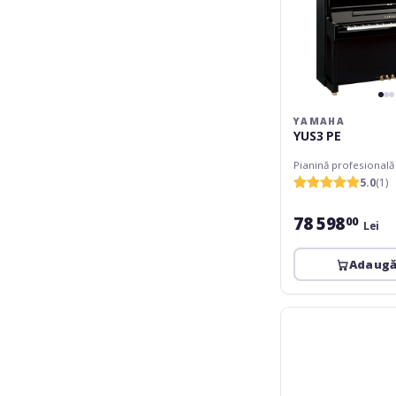
YAMAHA
YUS3 PE
Pianină profesională
5.0
(1)
78 598
00
Lei
Adaugă
Yamaha
SE-
132
PE