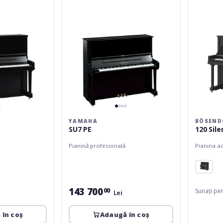
YAMAHA
BÖSEND
SU7 PE
120 Sile
Pianină profesională
Pianina a
143 700
00
Sunați pe
Lei
 în coș
Adaugă în coș