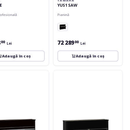
A
YAMAHA
E
YUS1 SAW
rofesională
Pianină
8
72 289
00
00
Lei
Lei
Adaugă în coș
Adaugă în coș
Yamaha
SE-
122
PE