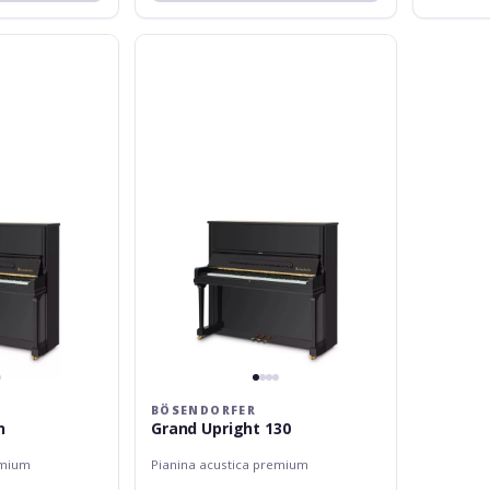
Bösendorfer
Grand
Upright
130
BÖSENDORFER
n
Grand Upright 130
emium
Pianina acustica premium