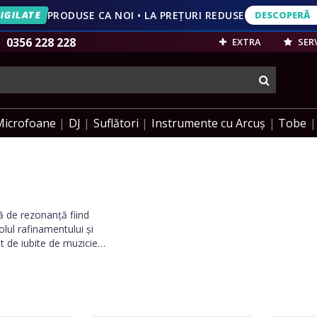
IGILATE
PRODUSE CA NOI • LA PREȚURI REDUSE
DESCOPERĂ
DESCOPERĂ
VEZI OFERT
0356 228 228
EXTRA
SERV
cauta
Microfoane
DJ
Suflători
Instrumente cu Arcuș
Tobe
ă de rezonanță fiind
lul rafinamentului și
t de iubite de muzicieni
or muzicale memorabile.
t doar instrumente, ci