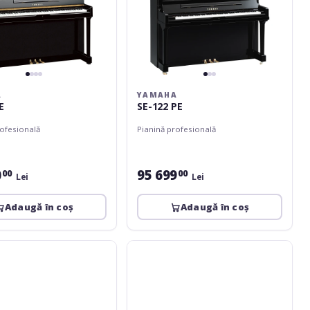
A
YAMAHA
E
SE-122 PE
rofesională
Pianină profesională
0
95 699
00
00
Lei
Lei
Adaugă în coș
Adaugă în coș
er
Bösendorfer
Grand
Upright
120