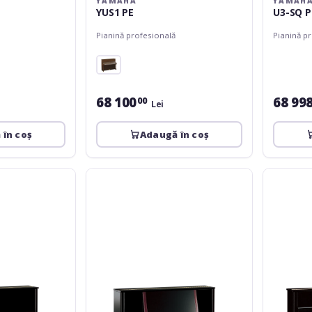
YAMAHA
YAMAH
YUS1 PE
U3-SQ P
Pianină profesională
Pianină p
68 100
68 99
00
Lei
 în coș
Adaugă în coș
Yamaha
Yamaha
YUS5
SU118
PE
PE