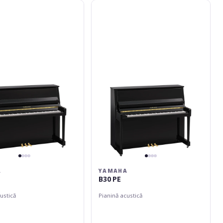
Yamaha
B30
PE
A
YAMAHA
B30 PE
ustică
Pianină acustică