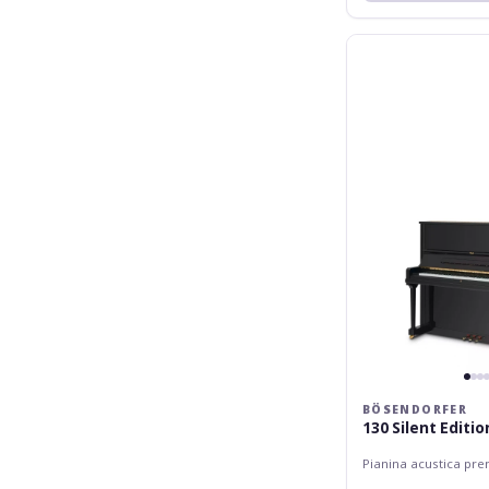
Bösendorfer
130
Silent
Edition
BÖSENDORFER
130 Silent Editio
Pianina acustica pr