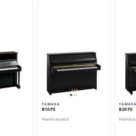
Yamaha
Yamaha
B10
B20
PE
PE
YAMAHA
YAMAH
B10 PE
B20 PE
Pianină acustică
Pianină ac