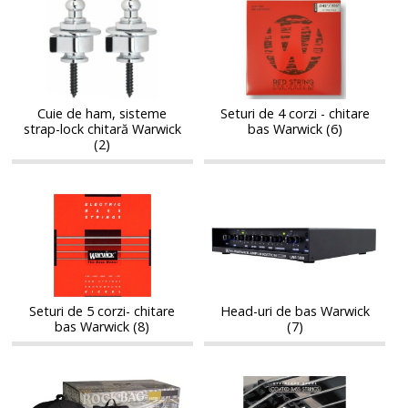
Cuie
Seturi
de
de
de
de
ham,
4
ham,
4
sisteme
corzi
sisteme
corzi
strap-
-
strap-
-
lock
chitare
lock
chitare
chitară
bas
Cuie de ham, sisteme
Seturi de 4 corzi - chitare
chitară
bas
strap-lock chitară Warwick
bas Warwick (6)
Warwick
Warwick
Warwick
Warwick
(2)
Seturi
Head-
Seturi
Head-
de
uri
de
uri
5
de
5
de
corzi-
bas
corzi-
bas
chitare
Warwick
chitare
Warwick
bas
bas
Warwick
Seturi de 5 corzi- chitare
Head-uri de bas Warwick
Warwick
bas Warwick (8)
(7)
Seturi
Seturi
Seturi
Seturi
complete
de
complete
de