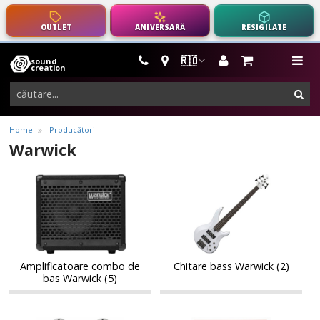
OUTLET
ANIVERSARĂ
RESIGILATE
🇷🇴
sound
instrumente
me
creation
muzicale,
cau
echipamente
pro-
Home
Producători
audio
Warwick
Amplificatoare
Chitare
Amplificatoare
Chitare
combo
bass
combo
bass
de
Warwick
de
Warwick
bas
bas
Warwick
Warwick
Amplificatoare combo de
Chitare bass Warwick (2)
bas Warwick (5)
Cuie
Seturi