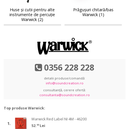
instrumente
instrumente
de
Huse și cutii pentru alte
Prăgușuri chitară/bas
de
instrumente de percuție
Warwick (1)
percuție
percuție
Warwick (2)
Warwick
Warwick
0356 228 228
detalii produse/comandă:
info@soundcreation.ro
consultanță, cerere ofertă:
consultanta@soundcreation.ro
Top produse Warwick:
Warwick
Warwick Red Label NI 4M - 46200
Warwick
1.
Red
52.
00
Lei
Red