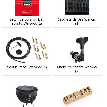
corzi
bas
pt.
Warwick
pt.
Warwick
bas
bas
acustic
acustic
Warwick
Seturi de corzi pt. bas
Cabinete de bas Warwick
Warwick
acustic Warwick (2)
(1)
Cabluri
Cheițe
Cabluri
Cheițe
Patch
de
Patch
de
Warwick
chitare
Warwick
chitare
Warwick
Warwick
Cabluri Patch Warwick (1)
Cheițe de chitare Warwick
(2)
Huse
Prăgușuri
Huse
Prăgușuri
și
chitară/bas
și
chitară/bas
cutii
Warwick
cutii
Warwick
pentru
pentru
alte
alte