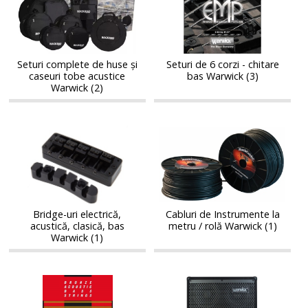
de
6
de
6
huse
corzi
huse
corzi
și
-
și
-
caseuri
chitare
caseuri
chitare
tobe
bas
Seturi complete de huse și
Seturi de 6 corzi - chitare
tobe
bas
caseuri tobe acustice
bas Warwick (3)
acustice
Warwick
acustice
Warwick
Warwick (2)
Warwick
Warwick
Bridge-
Cabluri
Bridge-
Cabluri
uri
de
uri
de
electrică,
Instrumente
electrică,
Instrumente
acustică,
la
acustică,
la
clasică,
metru
clasică,
metru
bas
/
bas
/
Warwick
rolă
Bridge-uri electrică,
Cabluri de Instrumente la
Warwick
rolă
acustică, clasică, bas
metru / rolă Warwick (1)
Warwick
Warwick
Warwick (1)
Seturi
Cabinete
Seturi
Cabinete
de
de
de
de
corzi
bas