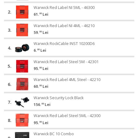
Label
Label
Warwick
NI
Warwick Red Label NI 5ML - 46300
Warwick
NI
2.
Red
4M
61.
00
Lei
Red
4M
Label
-
Label
-
Warwick
NI
Warwick Red Label NI 4ML - 46210
Warwick
46200
NI
46200
3.
Red
5ML
59.
00
Lei
Red
5ML
Label
-
Label
-
Warwick
NI
Warwick RockCable INST 10200D6
Warwick
46300
NI
46300
4.
RockCable
4ML
6.
00
Lei
RockCable
4ML
INST
-
INST
-
Warwick
10200D6
Warwick Red Label Steel 5M - 42301
Warwick
46210
10200D6
46210
5.
Red
95.
00
Lei
Red
Label
Label
Warwick
Steel
Warwick Red Label 4ML Steel - 42210
Warwick
Steel
6.
Red
5M
60.
00
Lei
Red
5M
Label
-
Label
-
Warwick
4ML
Warwick Security Lock Black
Warwick
42301
4ML
42301
7.
Security
Steel
156.
00
Lei
Security
Steel
Lock
-
Lock
-
Warwick
Black
Warwick Red Label Steel 5ML - 42300
Warwick
42210
Black
42210
8.
Red
95.
00
Lei
Red
Label
Label
Warwick
Steel
Warwick BC 10 Combo
Warwick
Steel