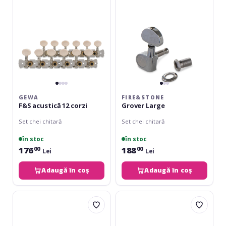
corzi
GEWA
FIRE&STONE
F&S acustică 12 corzi
Grover Large
Set chei chitară
Set chei chitară
în stoc
în stoc
176
188
00
00
Lei
Lei
Adaugă în coș
Adaugă în coș
Fire&Stone
Ortega
Machine
Electric/acoustic
Head
bass
-
tuning