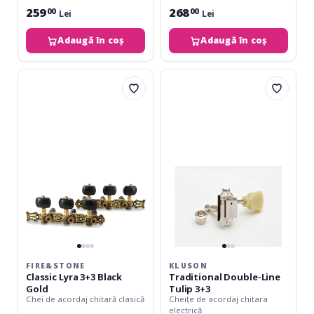
259
268
00
00
Lei
Lei
Adaugă în coș
Adaugă în coș
Fire&Stone
Kluson
Classic
Traditional
Lyra
Double-
3+3
Line
Black
Tulip
Gold
3+3
FIRE&STONE
KLUSON
Classic Lyra 3+3 Black
Traditional Double-Line
Gold
Tulip 3+3
Chei de acordaj chitară clasică
Cheițe de acordaj chitara
electrică