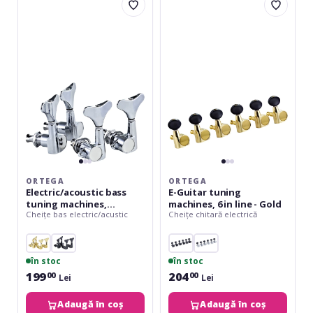
Electric/acoustic
E-
bass
Guitar
tuning
tuning
machines,
machines,
standard,
6
4-
in
string
line
Die
-
Cast,
Gold
2+2
-
Chrome
ORTEGA
ORTEGA
Electric/acoustic bass
E-Guitar tuning
tuning machines,
machines, 6 in line - Gold
Cheițe bas electric/acustic
Cheițe chitară electrică
standard, 4-string Die
Cast, 2+2 - Chrome
în stoc
în stoc
199
204
00
00
Lei
Lei
Adaugă în coș
Adaugă în coș