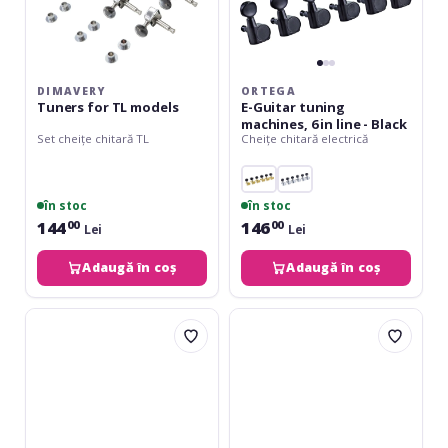
DIMAVERY
ORTEGA
Tuners for TL models
E-Guitar tuning
machines, 6 in line - Black
Set cheițe chitară TL
Cheițe chitară electrică
în stoc
în stoc
144
146
00
00
Lei
Lei
Adaugă în coș
Adaugă în coș
Warwick
Warwick
Parts
Parts
-
-
Schaller
Schaller
Machine
Machine
Head
Head
Black
Black