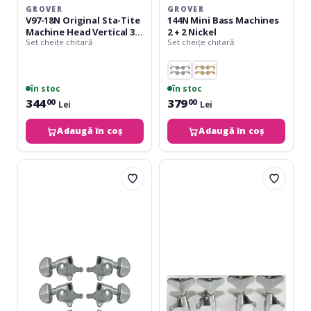
GROVER
GROVER
V97-18N Original Sta-Tite
144N Mini Bass Machines
Machine Head Vertical 3 +
2 + 2 Nickel
Set cheițe chitară
Set cheițe chitară
3 Nickel
în stoc
în stoc
344
379
00
00
Lei
Lei
Adaugă în coș
Adaugă în coș
Grover
Fire&Stone
102-
Machine
18C
Heads
Original
Bass
Rotomatics
3
+
3
Chrome