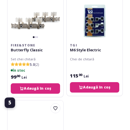
FIRE&STONE
TGI
Butterfly Classic
M6 Style Electric
Set chei chitară
Chei de chitară
5.0
(2)
în stoc
115
00
99
Lei
00
Lei
Adaugă în coș
Adaugă în coș
5
Gotoh
SGE-
05
Set