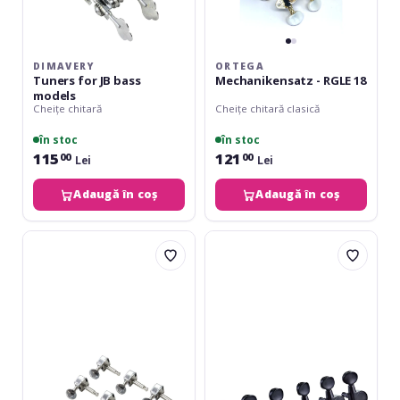
DIMAVERY
ORTEGA
Tuners for JB bass
Mechanikensatz - RGLE 18
models
Cheițe chitară
Cheițe chitară clasică
în stoc
în stoc
115
121
00
00
Lei
Lei
Adaugă în coș
Adaugă în coș
Dimavery
Ortega
Tuners
E-
for
Guitar
TL
tuning
models
machines,
6
in
line
-
Black