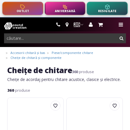
OUTLET
ANIVERSARĂ
RESIGILATE
🇷🇴
sound
instrumente
me
creation
muzicale,
cau
echipamente
pro-
Accesorii chitară și bas
Piese/componente chitare
audio
Cheițe de chitară și componente
Cheițe de chitare
360
produse
Cheițe de acordaj pentru chitare acustice, clasice și electrice.
360
produse
Fire&Stone
Ortega
Single
Cheiță
Acoustic
de
acordare
(bucată)
partea