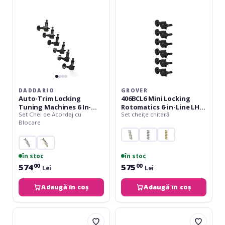
Machines
6-
6
in-
In-
Line
line-
LH
Black
Right
Side
Black
Chrome
DADDARIO
GROVER
Auto-Trim Locking
406BCL6 Mini Locking
Tuning Machines 6 In-
Rotomatics 6-in-Line LH
Set Chei de Acordaj cu
Set cheițe chitară
line- Black
Right Side Black Chrome
Blocare
în stoc
în stoc
574
575
00
00
Lei
Lei
Adaugă în coș
Adaugă în coș
Daddario
Fender
Auto-
Deluxe