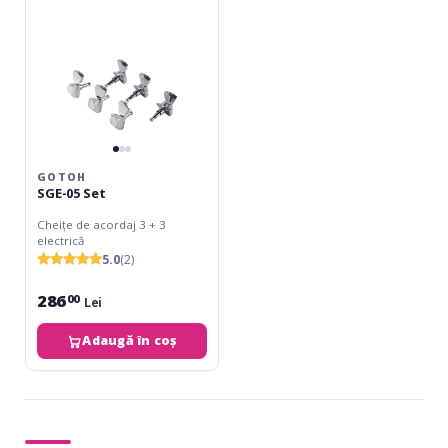
GOTOH
SGE-05 Set
Cheițe de acordaj 3 + 3
electrică
5.0
(2)
286
00
Lei
Adaugă în coș