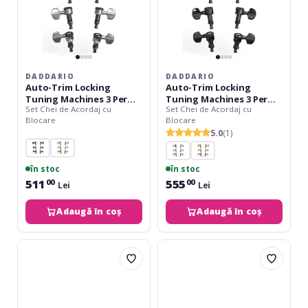
-
-
Chrome
Black
DADDARIO
DADDARIO
Auto-Trim Locking
Auto-Trim Locking
Tuning Machines 3 Per
Tuning Machines 3 Per
Set Chei de Acordaj cu
Set Chei de Acordaj cu
Side - Chrome
Side - Black
Blocare
Blocare
5.0
(1)
în stoc
în stoc
511
555
00
00
Lei
Lei
Adaugă în coș
Adaugă în coș
Daddario
Grover
Auto-
406BCL6
Trim
Mini
Locking
Locking
Tuning
Rotomatics