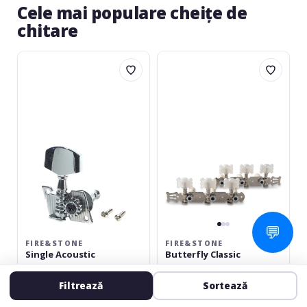
Cele mai populare cheițe de
chitare
Fire&Stone
Fire&Stone
Single
Butterfly
Acoustic
Classic
💬
FIRE&STONE
FIRE&STONE
Single Acoustic
Butterfly Classic
Cheie chitara
Set chei chitară
Filtrează
Sortează
5.0
(1)
5.0
(2)
în stoc
în stoc