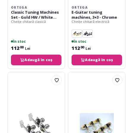
ORTEGA
ORTEGA
Classic Tuning Machines
E-Guitar tuning
Set - Gold HW / White
machines, 3+3 - Chrome
Cheițe chitară clasică
Cheițe chitară electrică
Tubes Standard
în stoc
în stoc
112
112
00
00
Lei
Lei
Adaugă în coș
Adaugă în coș
Dimavery
Ortega
Tuners
Mechanikensatz
for
-
JB
RGLE
bass
18
models