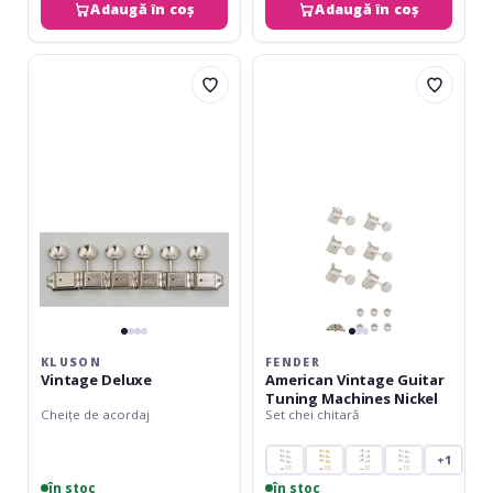
Adaugă în coș
Adaugă în coș
Kluson
Fender
Vintage
American
Deluxe
Vintage
Guitar
Tuning
Machines
Nickel
KLUSON
FENDER
Vintage Deluxe
American Vintage Guitar
Tuning Machines Nickel
Cheițe de acordaj
Set chei chitară
+1
în stoc
în stoc