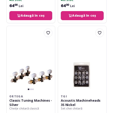
64
64
00
00
Lei
Lei
Adaugă în coș
Adaugă în coș
Ortega
TGI
Classic
Acoustic
Tuning
Machineheads
Machines
3S
-
Nickel
Silver
ORTEGA
TGI
Classic Tuning Machines -
Acoustic Machineheads
Silver
3S Nickel
Cheițe chitară clasică
Set chei chitară