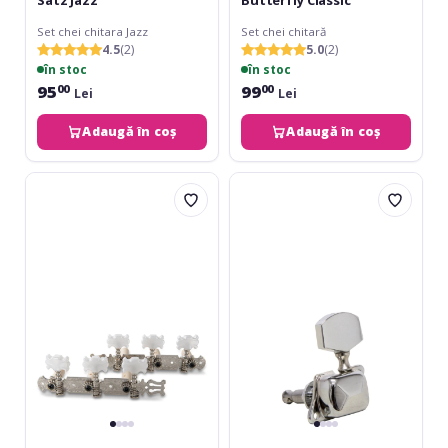
Set chei chitara Jazz
Set chei chitară
4.5
(2)
5.0
(2)
în stoc
în stoc
95
99
00
00
Lei
Lei
Adaugă în coș
Adaugă în coș
Fire&Stone
Fire&Stone
Classic
Metal
Machine
Shaft
Heads
-
4/4
Schaller
Large