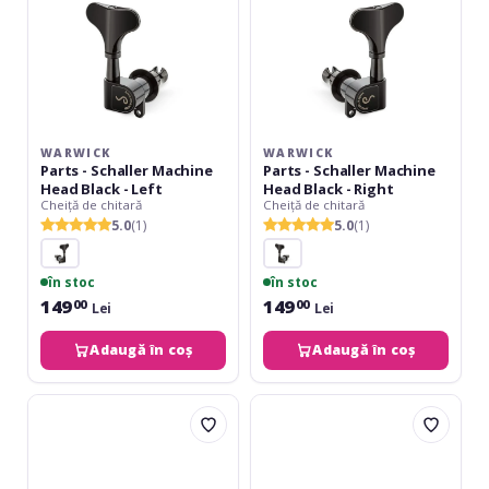
-
-
Left
Right
WARWICK
WARWICK
Parts - Schaller Machine
Parts - Schaller Machine
Head Black - Left
Head Black - Right
Cheiță de chitară
Cheiță de chitară
5.0
(1)
5.0
(1)
în stoc
în stoc
149
149
00
00
Lei
Lei
Adaugă în coș
Adaugă în coș
Gewa
Fire&Stone
F&S
Grover
acustică
Large
12