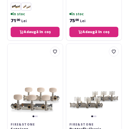
în stoc
în stoc
71
75
00
00
Lei
Lei
Adaugă în coș
Adaugă în coș
Fire&Stone
Fire&Stone
Satz
Butterfly
Jazz
Classic
FIRE&STONE
FIRE&STONE
Satz Jazz
Butterfly Classic