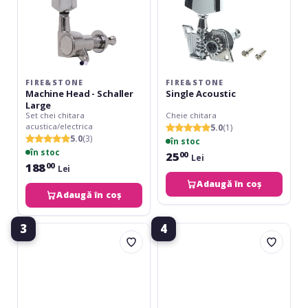
FIRE&STONE
FIRE&STONE
Machine Head - Schaller
Single Acoustic
Large
Set chei chitara
Cheie chitara
acustica/electrica
5.0
(1)
5.0
(3)
în stoc
în stoc
25
00
Lei
188
00
Lei
Adaugă în coș
Adaugă în coș
3
4
Fire&Stone
TGI
Butterfly
M6
Classic
Style
Electric