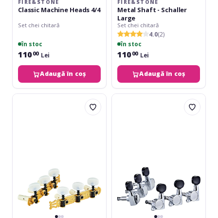
FIRE&STONE
FIRE&STONE
Classic Machine Heads 4/4
Metal Shaft - Schaller
Large
Set chei chitară
Set chei chitară
4.0
(2)
în stoc
în stoc
110
110
00
00
Lei
Lei
Adaugă în coș
Adaugă în coș
Ortega
Ortega
Classic
E-
Tuning
Guitar
Machines
tuning
Set
machines,
-
3+3
Gold
-
HW
Chrome
/
White
Tubes
Standard