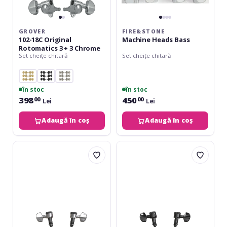
GROVER
FIRE&STONE
102-18C Original
Machine Heads Bass
Rotomatics 3 + 3 Chrome
Set cheițe chitară
Set cheițe chitară
în stoc
în stoc
398
450
00
00
Lei
Lei
Adaugă în coș
Adaugă în coș
Daddario
Daddario
Auto-
Auto-
Trim
Trim
Locking
Locking
Tuning
Tuning
Machines
Machines
3
3
Per
Per
Side
Side