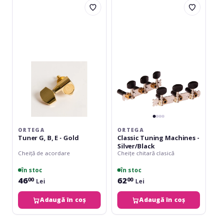
Tuner
Classic
G,
Tuning
B,
Machines
E
-
-
Silver/Black
Gold
ORTEGA
ORTEGA
Tuner G, B, E - Gold
Classic Tuning Machines -
Silver/Black
Cheiță de acordare
Cheițe chitară clasică
în stoc
în stoc
46
62
00
00
Lei
Lei
Adaugă în coș
Adaugă în coș