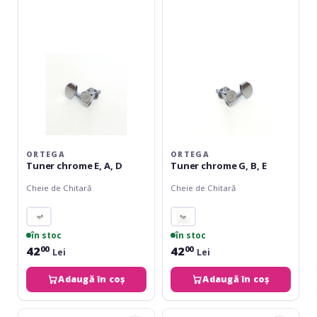
E,
G,
A,
B,
D
E
ORTEGA
ORTEGA
Tuner chrome E, A, D
Tuner chrome G, B, E
Cheie de Chitară
Cheie de Chitară
în stoc
în stoc
42
42
00
00
Lei
Lei
Adaugă în coș
Adaugă în coș
Ortega
Ortega