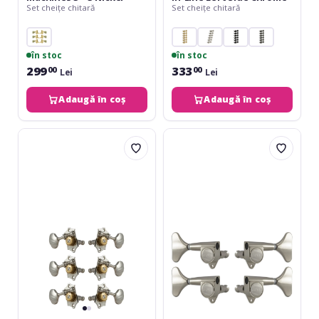
Set cheițe chitară
Set cheițe chitară
în stoc
în stoc
299
333
00
00
Lei
Lei
Adaugă în coș
Adaugă în coș
Grover
Grover
V97-
144N
18N
Mini
Original
Bass
Sta-
Machines
Tite
2
Machine
+
Head
2
Vertical
Nickel
3
+
3
Nickel