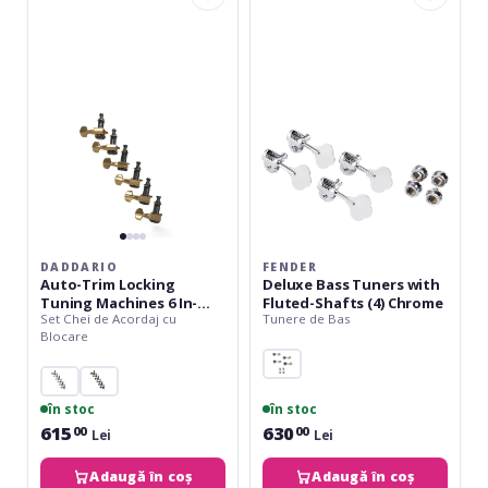
Trim
Bass
Locking
Tuners
Tuning
with
Machines
Fluted-
6
Shafts
In-
(4)
line-
Chrome
Gold
DADDARIO
FENDER
Auto-Trim Locking
Deluxe Bass Tuners with
Tuning Machines 6 In-
Fluted-Shafts (4) Chrome
Set Chei de Acordaj cu
Tunere de Bas
line- Gold
Blocare
în stoc
în stoc
615
630
00
00
Lei
Lei
Adaugă în coș
Adaugă în coș