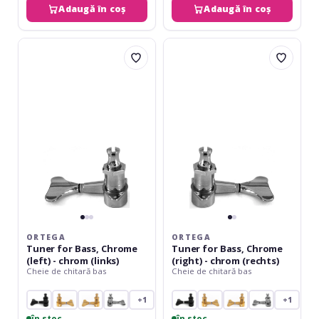
Adaugă în coș
Adaugă în coș
Ortega
Ortega
Tuner
Tuner
for
for
Bass,
Bass,
Chrome
Chrome
(left)
(right)
-
-
chrom
chrom
(links)
(rechts)
ORTEGA
ORTEGA
Tuner for Bass, Chrome
Tuner for Bass, Chrome
(left) - chrom (links)
(right) - chrom (rechts)
Cheie de chitară bas
Cheie de chitară bas
+1
+1
în stoc
în stoc