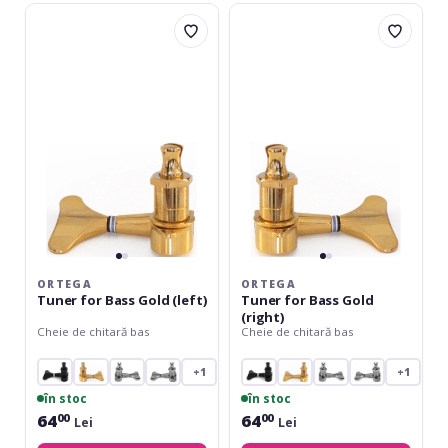
Ortega
Ortega
Tuner
Tuner
for
for
Bass
Bass
Gold
Gold
(left)
(right)
ORTEGA
ORTEGA
Tuner for Bass Gold (left)
Tuner for Bass Gold
(right)
Cheie de chitară bas
Cheie de chitară bas
+1
+1
în stoc
în stoc
64
64
00
00
Lei
Lei