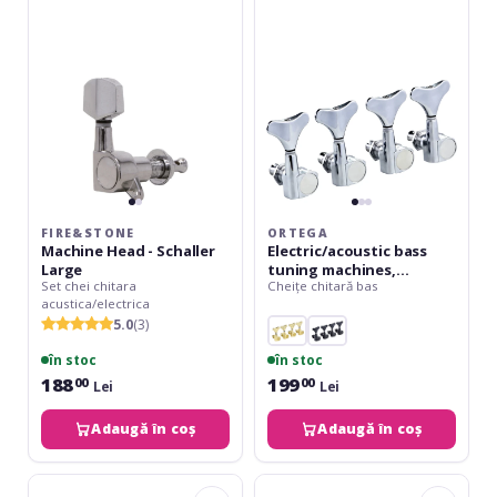
Schaller
machines,
Large
standard,
4
string
Die-
Cast,
4
in
line
-
FIRE&STONE
ORTEGA
Chrome
Machine Head - Schaller
Electric/acoustic bass
Large
tuning machines,
Set chei chitara
Cheițe chitară bas
standard, 4 string Die-
acustica/electrica
Cast, 4 in line - Chrome
5.0
(3)
în stoc
în stoc
188
199
00
00
Lei
Lei
Adaugă în coș
Adaugă în coș
Ortega
Ortega