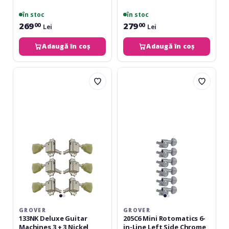
în stoc
în stoc
269
279
00
00
Lei
Lei
Adaugă în coș
Adaugă în coș
Grover
Grover
133NK
205C6
Deluxe
Mini
Guitar
Rotomatics
Machines
6-
3
in-
+
Line
3
Left
Nickel
Side
Chrome
GROVER
GROVER
133NK Deluxe Guitar
205C6 Mini Rotomatics 6-
Machines 3 + 3 Nickel
in-Line Left Side Chrome