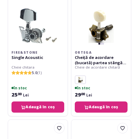
stângă
(E/A/D)
FIRE&STONE
ORTEGA
Single Acoustic
Cheiță de acordare
(bucată) partea stângă
Cheie chitara
Cheie de acordare chitară
(E/A/D)
5.0
(1)
în stoc
în stoc
25
29
00
00
Lei
Lei
Adaugă în coș
Adaugă în coș
Ortega
Ortega
Tuner
Tuner
chrome
chrome