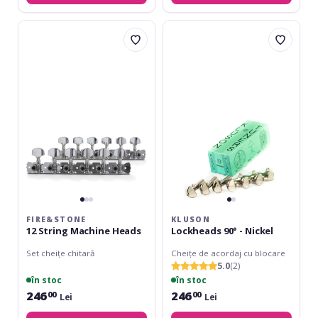
Fire&Stone
Kluson
12
Lockheads
String
90°
Machine
-
Heads
Nickel
FIRE&STONE
KLUSON
12 String Machine Heads
Lockheads 90° - Nickel
Set cheițe chitară
Cheițe de acordaj cu blocare
5.0
(2)
în stoc
în stoc
246
246
00
00
Lei
Lei