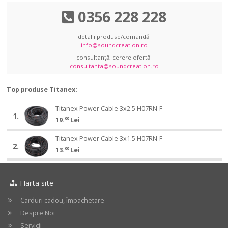
0356 228 228
detalii produse/comandă:
info@soundcreation.ro
consultanță, cerere ofertă:
consultanta@soundcreation.ro
Top produse Titanex:
Titanex
Titanex Power Cable 3x2.5 H07RN-F
Titanex
1.
Power
19.
00
Lei
Power
Cable
Cable
Titanex
3x2.5
Titanex Power Cable 3x1.5 H07RN-F
Titanex
3x2.5
2.
Power
H07RN-
13.
00
Lei
Power
H07RN-
Cable
F
Cable
F
3x1.5
3x1.5
H07RN-
H07RN-
Harta site
F
F
Carduri cadou, împachetare
Despre Noi
Servicii