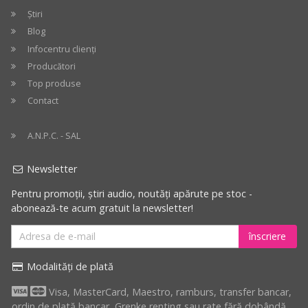
Știri
Blog
Infocentru clienți
Producători
Top produse
Contact
A.N.P.C. - SAL
Newsletter
Pentru promoții, știri audio, noutăți apărute pe stoc -
abonează-te acum gratuit la newsletter!
înscriere
Modalități de plată
Visa, MasterCard, Maestro, ramburs, transfer bancar,
ordin de plată bancar, Grenke renting sau rate fără dobândă