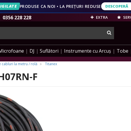
IGILATE
PRODUSE CA NOI • LA PREȚURI REDUSE
DESCOPERĂ
DESCOPERĂ
VEZI OFERT
0356 228 228
EXTRA
SERV
cauta
Microfoane
DJ
Suflători
Instrumente cu Arcuș
Tobe
 cabluri la metru / rolă
Titanex
 H07RN-F