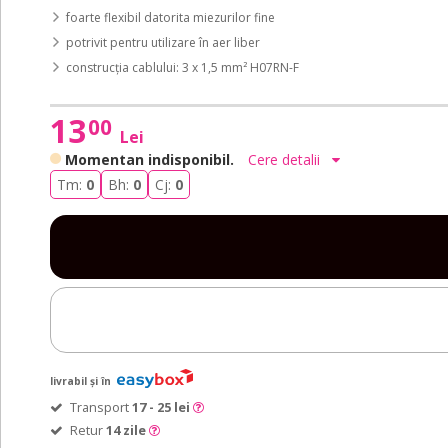
foarte flexibil datorita miezurilor fine
potrivit pentru utilizare în aer liber
construcția cablului: 3 x 1,5 mm² H07RN-F
13
00
Lei
Momentan indisponibil.
Cere detalii
Tm:
0
Bh:
0
Cj:
0
livrabil și în
Transport
17 - 25 lei
Retur
14 zile