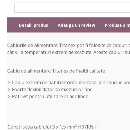
Detalii produs
Adaugă un review
Produse sim
Cablurile de alimentare Titanex pot fi folosite ca cabluri
cât și la temperaturi extrem de scăzute. Aceste cabluri su
Cablu de alimentare Titanex de înaltă calitate
Cablu extrem de fiabil datorită mantalei din cauciuc po
Foarte flexibil datorita miezurilor fine
Potrivit pentru utilizare în aer liber
Construcția cablului:
3 x 1,5 mm² H07RN-F