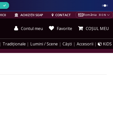
ELE
🇷🇴
ICII
ACHIZIȚII SEAP
CONTACT
România
RON
Contul meu
Favorite
COȘUL MEU
Tradiționale
Lumini / Scene
Căști
Accesorii
KiDS