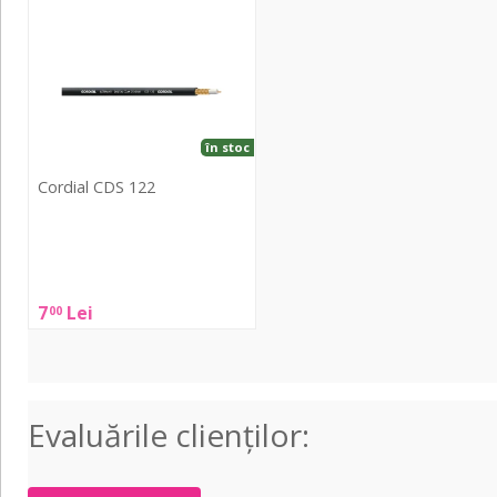
CDS
122
în stoc
Cordial CDS 122
Cordial
CDS
122
7
Lei
00
Evaluările clienţilor: