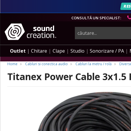
RES
CONSULTĂ UN SPECIALIST:
instrumente
muzicale,
Outlet
Chitare
Clape
Studio
Sonorizare / PA
echipamente
Home
Cabluri si conectica audio
Cabluri la metru / rolă
Diverse
Titanex Power Cable 3x1.5
pro-
audio