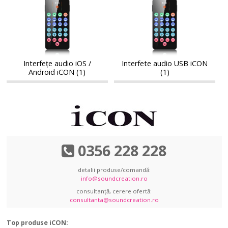
Interfețe
Interfete
audio
audio
audio
audio
iOS
USB
iOS
USB
/
iCON
/
iCON
Android
Android
iCON
iCON
Interfețe audio iOS /
Interfete audio USB iCON
Android iCON (1)
(1)
0356 228 228
detalii produse/comandă:
info@soundcreation.ro
consultanță, cerere ofertă:
consultanta@soundcreation.ro
Top produse iCON: