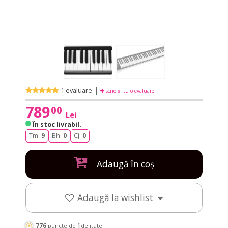
|
1 evaluare
scrie și tu o evaluare
789
00
Lei
În stoc livrabil
.
Tm:
9
Bh:
0
Cj:
0
Adaugă în coș
Adaugă la wishlist
776
puncte de fidelitate