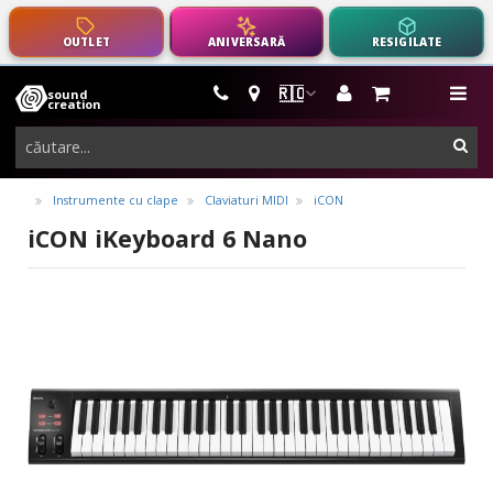
OUTLET
ANIVERSARĂ
RESIGILATE
🇷🇴
sound
instrumente
me
creation
muzicale,
cau
echipamente
pro-
Instrumente cu clape
Claviaturi MIDI
iCON
audio
iCON iKeyboard 6 Nano