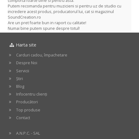
comporta foarte bine si pentru asta.
Putem recomanda pentru muzicieni si pentru uz de studio cu
incredere acest produs, producatorul lui, cat si magazinul
SoundCreation.ro
Are un pret foarte bun in raport cu calitate!
Numai bine putem spune despre totul!
Harta site
Carduri cadou, împachetare
Despre Noi
Servicii
Știri
Blog
Infocentru clienți
Producători
Top produse
Contact
A.N.P.C. - SAL