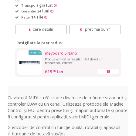
Transport
gratuit
Garanție
24 luni
Retur
14 zile
cere detalii
preț mai bun?
Resigilate la preț redus:
iKeyboard 6 Nano
Resigilat
Produs verificat și resigilat, fără defecțiuni
tehnice sau estetice.
619
Lei
00
Claviatură MIDI cu 61 clape dinamice de mărime standard și
controler DAW cu un canal. Utilizează protocoalele Mackie
Control și HUI pentru preseturi și mapări automate și poate
fi configurat și pentru aplicații, valori MIDI generale.
encoder de control cu funcție duală, rotabil și apăsabil
butoane de octavă sus/jos