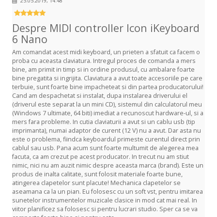
25.05.2019, 14:48
Despre MIDI controller Icon iKeyboard
6 Nano
Am comandat acest midi keyboard, un prieten a sfatuit ca facem o
proba cu aceasta claviatura. Intregul proces de comanda a mers
bine, am primit in timp si in ordine produsul, cu ambalare foarte
bine pregatita si ingrijita. Claviatura a avut toate accesoriile pe care
terbuie, sunt foarte bine impacheteat si din partea producatorului!
Cand am despachetat si instalat, dupa instalarea driverului el
(driverul este separat la un mini CD), sistemul din calculatorul meu
(Windows 7 ultimate, 64 biti) imediat a recunoscut hardware-ul, si a
mers fara probleme. In cutia claviaturii a avut si un cablu usb (tip
imprimanta), numai adaptor de curent (12 V) nu a avut. Dar asta nu
este o problema, fiindca keyboardul primeste curentul direct prin
cablul sau usb. Pana acum sunt foarte multumit de alegerea mea
facuta, ca am crezut pe acest producator. In trecut nu am stiut
nimic, nici nu am auzit nimic despre aceasta marca (brand). Este un
produs de inalta calitate, sunt folosit materiale foarte bune,
atingerea clapetelor sunt placute! Mechanica clapetelor se
aseamana ca la un pian. Eu folosesc cu un soft vst, pentru imitarea
sunetelor instrumentelor muzicale clasice in mod cat mai real. In
viitor planificez sa folosesc si pentru lucrari studio. Sper ca se va