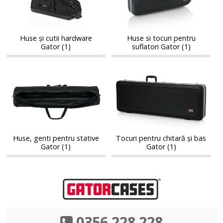
hardware
pentru
hardware
pentru
Gator
suflatori
Gator
suflatori
Gator
Gator
Huse și cutii hardware
Huse si tocuri pentru
Gator (1)
suflatori Gator (1)
Huse,
Tocuri
Huse,
Tocuri
genti
pentru
genti
pentru
pentru
chitară
pentru
chitară
stative
și
stative
și
Gator
bas
Gator
bas
Gator
Gator
Huse, genti pentru stative
Tocuri pentru chitară și bas
Gator (1)
Gator (1)
0356 228 228