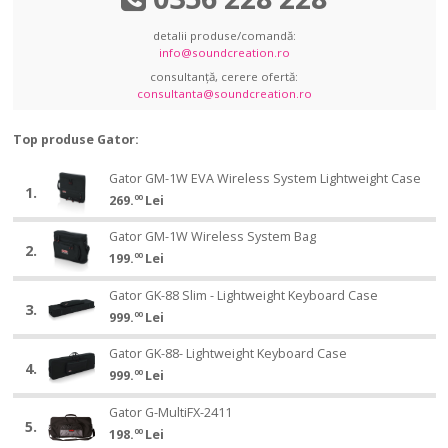
detalii produse/comandă:
info@soundcreation.ro
consultanță, cerere ofertă:
consultanta@soundcreation.ro
Top produse Gator:
Gator
Gator GM-1W EVA Wireless System Lightweight Case
Gator
1.
GM-
269.
00
Lei
GM-
1W
1W
Gator
EVA
Gator GM-1W Wireless System Bag
Gator
EVA
2.
GM-
Wireless
199.
00
Lei
GM-
Wireless
1W
System
1W
System
Gator
Wireless
Gator GK-88 Slim - Lightweight Keyboard Case
Gator
Lightweight
Wireless
Lightweight
3.
GK-
System
999.
00
Lei
GK-
Case
System
Case
88
Bag
88
Bag
Gator
Slim
Gator GK-88- Lightweight Keyboard Case
Gator
Slim
4.
GK-
-
999.
00
Lei
GK-
-
88-
Lightweight
88-
Lightweight
Gator
Lightweight
Gator G-MultiFX-2411
Gator
Keyboard
Lightweight
Keyboard
5.
G-
Keyboard
198.
00
Lei
G-
Case
Keyboard
Case