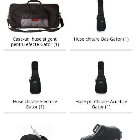
Case-
Huse
uri,
chitare
uri,
chitare
huse
Bas
huse
Bas
și
Gator
și
Gator
genți
genți
pentru
pentru
efecte
Case-uri, huse și genți
Huse chitare Bas Gator (1)
efecte
pentru efecte Gator (1)
Gator
Gator
Huse
Huse
Huse
Huse
chitare
pt.
chitare
pt.
Electrice
Chitare
Electrice
Chitare
Gator
Acustice
Gator
Acustice
Gator
Gator
Huse chitare Electrice
Huse pt. Chitare Acustice
Gator (1)
Gator (1)
Huse
Huse
Huse
Huse
și
si
și
si
cutii
tocuri
cutii
tocuri