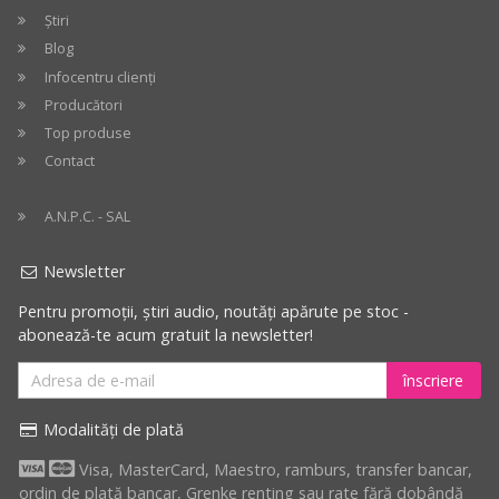
Știri
Blog
Infocentru clienți
Producători
Top produse
Contact
A.N.P.C. - SAL
Newsletter
Pentru promoții, știri audio, noutăți apărute pe stoc -
abonează-te acum gratuit la newsletter!
înscriere
Modalități de plată
Visa, MasterCard, Maestro, ramburs, transfer bancar,
ordin de plată bancar, Grenke renting sau rate fără dobândă