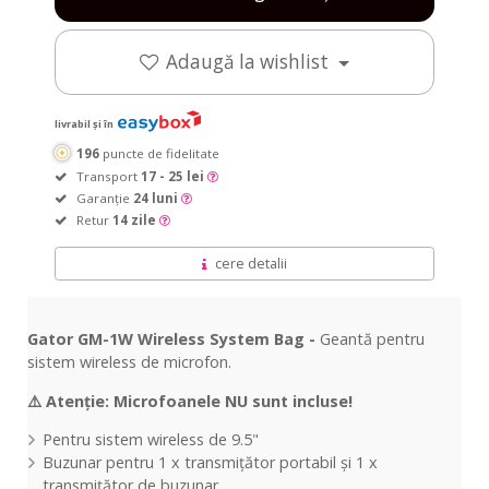
Adaugă la wishlist
livrabil și în
196
puncte de fidelitate
Transport
17 - 25 lei
Garanție
24 luni
Retur
14 zile
cere detalii
Gator GM-1W Wireless System Bag -
Geantă pentru
sistem wireless de microfon.
⚠️ Atenție: Microfoanele NU sunt incluse!
Pentru sistem wireless de 9.5"
Buzunar pentru 1 x transmițător portabil și 1 x
transmițător de buzunar