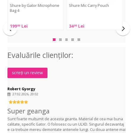
Shure by Gator Microphone
Shure Mic Carry Pouch
Sh
Bag 4
Shure
Shu
Shure
Mic
WA
199
Lei
34
Lei
93
00
00
by
Carry
Har
Gator
Pouch
Cas
Microphone
Bag
Evaluările clienţilor:
4
scrieți un review
Robert Gyorgy
27.02.2026, 20:02
Super geanga
Sunt foarte multumit de aceasta geanta. Material de cea mai buna
calitate, specific Gator. O folosesc cu un ULXD. Singurul dezavantaj
e ca trebuie mereu demontate antenele lungi. Cu doua antene mai