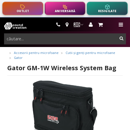
OUTLET
ANIVERSARĂ
RESIGILATE
🇷🇴
sound
instrumente
me
creation
muzicale,
cau
echipamente
pro-
Accesorii pentru microfoane
Cutii și genți pentru microfoane
Gator
audio
Gator GM-1W Wireless System Bag