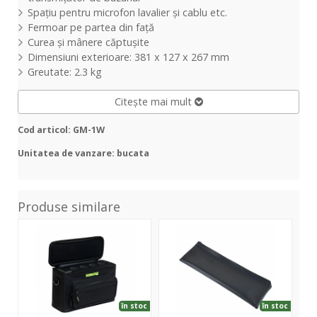
Spațiu pentru microfon lavalier și cablu etc.
Fermoar pe partea din față
Curea și mânere căptușite
Dimensiuni exterioare: 381 x 127 x 267 mm
Greutate: 2.3 kg
Citește mai mult
Cod articol: GM-1W
Unitatea de vanzare: bucata
Produse similare
Microphone
Mic
WA
Bag
Carry
Har
4
Pouch
Cas
în stoc
în stoc