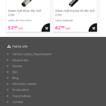
Adam Hall 4Star Mic XLR
Adam Hall Krystal 4S Mic XLR
2.5m
2.5m
cablu de microfon
cablu balansat
52
62
00
00
adauga
adauga
Lei
Lei
in
in
Harta site
cos
cos
Carduri cadou, împachetare
Despre Noi
Servicii
Știri
Blog
Infocentru clienți
Producători
Top produse
Contact