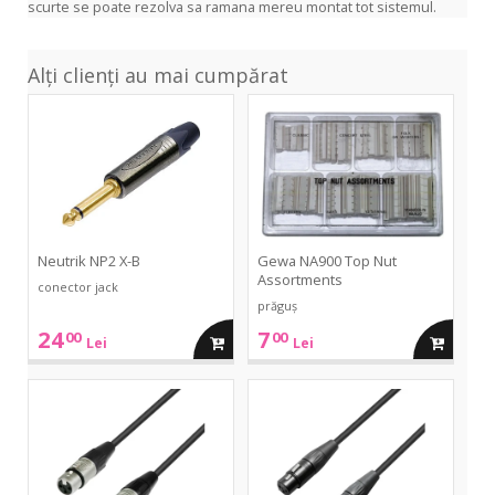
scurte se poate rezolva sa ramana mereu montat tot sistemul.
Alți clienți au mai cumpărat
NP2
NA900
X-
Top
B
Nut
Assortments
Neutrik NP2 X-B
Gewa NA900 Top Nut
Assortments
conector jack
prăguș
24
7
00
00
adauga
adauga
Lei
Lei
in
in
4Star
Krystal
Mic
4S
XLR
Mic
cos
cos
2.5m
XLR
2.5m