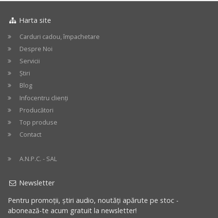
Harta site
Carduri cadou, împachetare
Despre Noi
Servicii
Știri
Blog
Infocentru clienți
Producători
Top produse
Contact
A.N.P.C. - SAL
Newsletter
Pentru promoții, știri audio, noutăți apărute pe stoc -
abonează-te acum gratuit la newsletter!