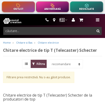
OUTLET
ANIVERSARĂ
RESIGILATE
🇷🇴
sound
instrumente
me
creation
muzicale,
cau
echipamente
pro-
Home
Chitare si Bas
Chitare electrice
audio
Chitare electrice de tip T (Telecaster) Schecter
Filtru
Filtrare prea restrictivă. Nu s-au găsit produse.
Chitare electrice de tip T (Telecaster) Schecter de la
producatori de top