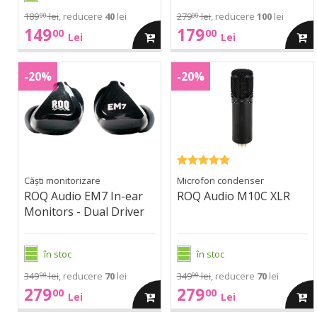
189
lei
, reducere
40
lei
279
lei
, reducere
100
lei
00
00
149
179
00
00
adauga
adau
Lei
Lei
ROQ
ROQ
in
in
EM7
M10C
-20%
-20%
Audio
Audio
In-
XLR
EM7
M10C
cos
cos
ear
In-
XLR
Monitors
ear
-
Monitors
Dual
-
Driver
Căști monitorizare
Microfon condenser
Dual
ROQ Audio EM7 In-ear
ROQ Audio M10C XLR
Driver
Monitors - Dual Driver
în stoc
în stoc
349
lei
, reducere
70
lei
349
lei
, reducere
70
lei
00
00
279
279
00
00
adauga
adau
Lei
Lei