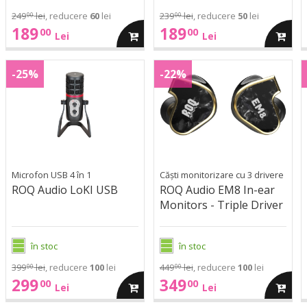
249
lei
, reducere
60
lei
239
lei
, reducere
50
lei
00
00
189
189
00
00
ga
adauga
adaug
Lei
Lei
ROQ
ROQ
in
in
LoKI
EM8
-25%
-22%
Audio
Audio
A
USB
In-
LoKI
EM8
cos
cos
ear
USB
In-
Monitors
ear
-
Monitors
Triple
-
Driver
Microfon USB 4 în 1
Căști monitorizare cu 3 drivere
Triple
ROQ Audio LoKI USB
ROQ Audio EM8 In-ear
Driver
Monitors - Triple Driver
în stoc
în stoc
399
lei
, reducere
100
lei
449
lei
, reducere
100
lei
00
00
299
349
00
00
ga
adauga
adaug
Lei
Lei