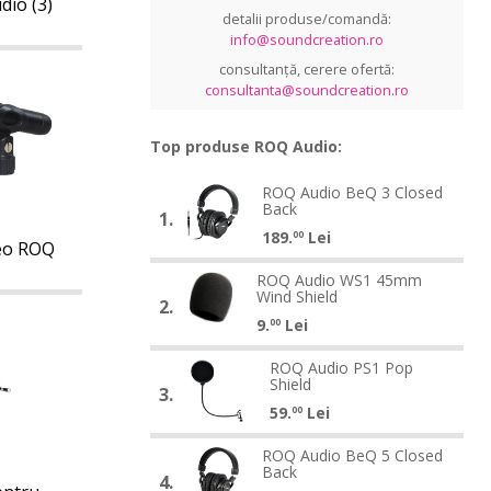
dio (3)
detalii produse/comandă:
info@soundcreation.ro
consultanță, cerere ofertă:
consultanta@soundcreation.ro
Top produse ROQ Audio:
ROQ
ROQ Audio BeQ 3 Closed
ROQ
Back
Audio
1.
Audio
189.
Lei
BeQ
00
eo ROQ
BeQ
3
ROQ
3
ROQ Audio WS1 45mm
ROQ
Closed
Wind Shield
Audio
Closed
2.
Audio
Back
9.
Lei
WS1
Back
00
WS1
45mm
ROQ
45mm
ROQ Audio PS1 Pop
ROQ
Wind
Shield
Audio
Wind
3.
Audio
Shield
59.
Lei
PS1
Shield
00
PS1
Pop
ROQ
Pop
ROQ Audio BeQ 5 Closed
ROQ
Shield
Back
Audio
Shield
4.
Audio