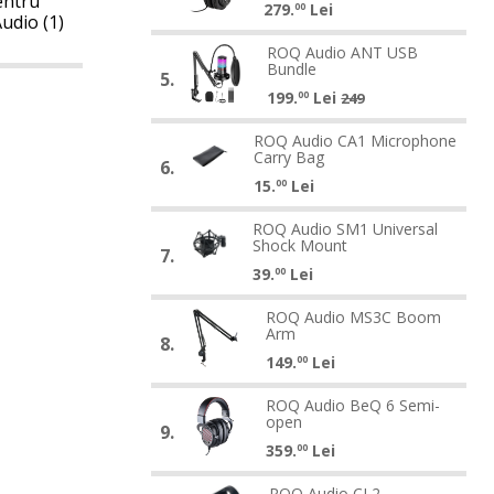
pentru
279.
Lei
BeQ
00
BeQ
udio (1)
5
ROQ
5
ROQ Audio ANT USB
ROQ
Closed
Bundle
Audio
Closed
5.
Audio
Back
199.
Lei
ANT
Back
00
249
ANT
USB
ROQ
USB
ROQ Audio CA1 Microphone
ROQ
Bundle
Carry Bag
Audio
Bundle
6.
Audio
15.
Lei
CA1
00
CA1
Microphone
ROQ
Microphone
ROQ Audio SM1 Universal
ROQ
Carry
Shock Mount
Audio
Carry
7.
Audio
Bag
39.
Lei
SM1
Bag
00
SM1
Universal
ROQ
Universal
ROQ Audio MS3C Boom
ROQ
Shock
Arm
Audio
Shock
8.
Audio
Mount
149.
Lei
MS3C
Mount
00
MS3C
Boom
ROQ
Boom
ROQ Audio BeQ 6 Semi-
ROQ
Arm
open
Audio
Arm
9.
Audio
359.
Lei
BeQ
00
BeQ
6
ROQ
6
ROQ Audio CL2