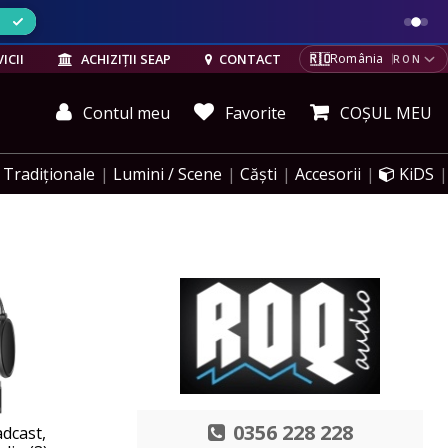
ELE
🇷🇴
ICII
ACHIZIȚII SEAP
CONTACT
România
RON
Contul meu
Favorite
COȘUL MEU
Tradiționale
Lumini / Scene
Căști
Accesorii
KiDS
0356 228 228
dcast,