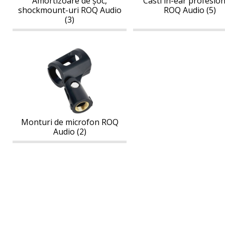
Audio
Amortizoare de șoc,
Casti in-ear profesio
Audio
shockmount-uri ROQ Audio
ROQ Audio (5)
(3)
Monturi
Monturi
de
de
microfon
microfon
ROQ
ROQ
Audio
Audio
Monturi de microfon ROQ
Audio (2)