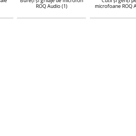
Audio
Audio
nale
Bureți și grilaje de microfon
Cutii și genți 
Audio
Audio
ROQ Audio (1)
microfoane ROQ A