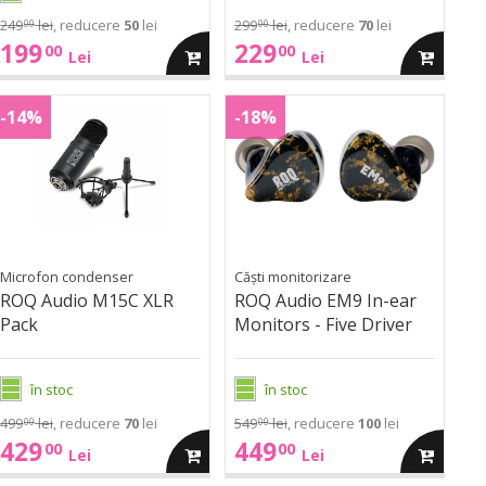
249
lei
, reducere
50
lei
299
lei
, reducere
70
lei
00
00
199
229
00
00
a
adauga
adauga
Lei
Lei
ROQ
ROQ
in
in
M15C
EM9
-14%
-18%
udio
Audio
XLR
In-
M15C
EM9
cos
cos
Pack
ear
XLR
In-
Monitors
Pack
ear
-
Monitors
Five
-
Driver
Microfon condenser
Căști monitorizare
Five
ROQ Audio M15C XLR
ROQ Audio EM9 In-ear
Driver
Pack
Monitors - Five Driver
în stoc
în stoc
499
lei
, reducere
70
lei
549
lei
, reducere
100
lei
00
00
429
449
00
00
a
adauga
adauga
Lei
Lei