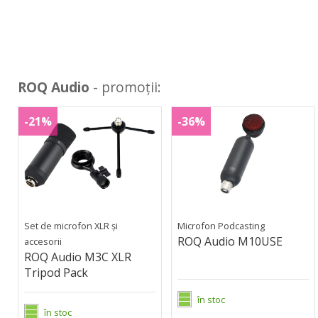
ROQ Audio
- promoții:
ROQ
ROQ
M3C
M10USE
-21%
-36%
Audio
Audio
XLR
M3C
M10USE
Tripod
XLR
Pack
Tripod
Pack
Set de microfon XLR și
Microfon Podcasting
ROQ Audio M10USE
accesorii
ROQ Audio M3C XLR
Tripod Pack
în stoc
în stoc