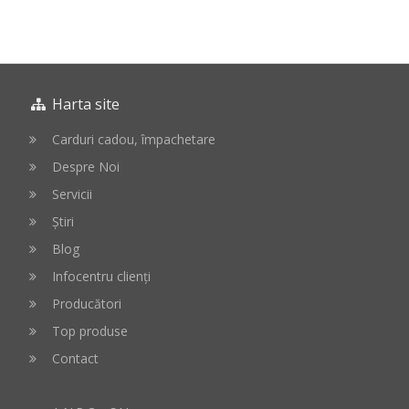
in
in
cos
cos
Harta site
Carduri cadou, împachetare
Despre Noi
Servicii
Știri
Blog
Infocentru clienți
Producători
Top produse
Contact