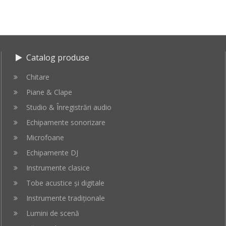
in
in
cos
cos
Catalog produse
Chitare
Piane & Clape
Studio & Înregistrări audio
Echipamente sonorizare
Microfoane
Echipamente DJ
Instrumente clasice
Tobe acustice și digitale
Instrumente tradiționale
Lumini de scenă