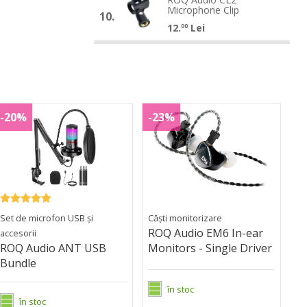
ROQ
Semi-
Microphone Clip
Audio
Semi-
10.
Audio
open
12.
Lei
CL2
open
00
CL2
Microphone
Microphone
Clip
Clip
ROQ
ROQ
ANT
EM6
-20%
-23%
udio
Audio
USB
In-
ANT
EM6
Bundle
ear
USB
In-
Monitors
Bundle
ear
-
Monitors
Single
-
Driver
Set de microfon USB și
Căști monitorizare
Single
ROQ Audio EM6 In-ear
accesorii
Driver
ROQ Audio ANT USB
Monitors - Single Driver
Bundle
în stoc
în stoc