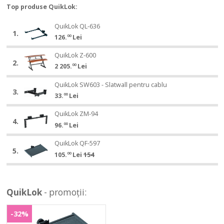
Top produse QuikLok:
QuikLok
QuikLok QL-636
QuikLok
1.
QL-
126.
00
Lei
QL-
636
636
QuikLok
QuikLok Z-600
QuikLok
2.
Z-
2 205.
00
Lei
Z-
600
600
QuikLok
QuikLok SW603 - Slatwall pentru cablu
QuikLok
3.
SW603
33.
00
Lei
SW603
-
-
QuikLok
Slatwall
QuikLok ZM-94
QuikLok
Slatwall
4.
ZM-
pentru
96.
00
Lei
ZM-
pentru
94
cablu
94
cablu
QuikLok
QuikLok QF-597
QuikLok
5.
QF-
154
QF-
105.
00
Lei
597
597
QuikLok
- promoții:
QuikLok
QF-
-32%
QF-