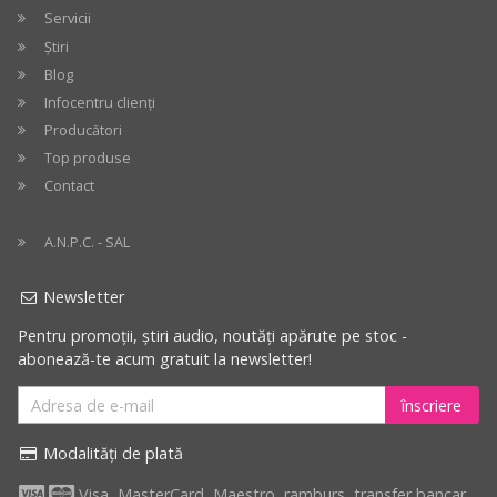
Servicii
Știri
Blog
Infocentru clienți
Producători
Top produse
Contact
A.N.P.C. - SAL
Newsletter
Pentru promoții, știri audio, noutăți apărute pe stoc -
abonează-te acum gratuit la newsletter!
înscriere
Modalități de plată
Visa, MasterCard, Maestro, ramburs, transfer bancar,