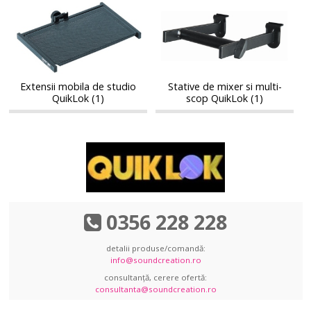
Extensii
Stative
mobila
de
mobila
de
de
mixer
de
mixer
studio
si
studio
si
QuikLok
multi-
QuikLok
multi-
scop
scop
QuikLok
Extensii mobila de studio
Stative de mixer si multi-
QuikLok
QuikLok (1)
scop QuikLok (1)
0356 228 228
detalii produse/comandă:
info@soundcreation.ro
consultanță, cerere ofertă:
consultanta@soundcreation.ro