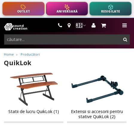
OUTLET
ANIVERSARĂ
RESIGILATE
🇷🇴
sound
instrumente
me
creation
muzicale,
cau
echipamente
pro-
Home
Producători
audio
QuikLok
Statii
Extensii
Statii
Extensii
de
si
de
si
lucru
accesorii
lucru
accesorii
QuikLok
pentru
QuikLok
pentru
stative
stative
QuikLok
QuikLok
Statii de lucru QuikLok (1)
Extensii si accesorii pentru
stative QuikLok (2)
Extensii
Stative