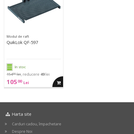
597
597
Modul de raft
QuikLok QF-597
în stoc
154
lei
, reducere
49
lei
00
105
00
adauga
Lei
in
cos
Harta site
Carduri cadou, împachetare
Despre Noi