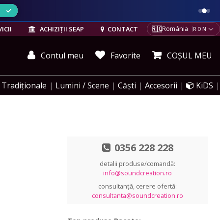
ELE
🇷🇴
ICII
ACHIZIȚII SEAP
CONTACT
România
RON
Contul meu
Favorite
COȘUL MEU
Tradiționale
Lumini / Scene
Căști
Accesorii
KiDS
0356 228 228
detalii produse/comandă:
info@soundcreation.ro
consultanță, cerere ofertă:
consultanta@soundcreation.ro