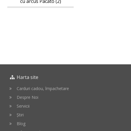
cu arcus Pacato (2)
Harta site
Carduri cadou, împachetare
Despre Noi
Servicii
Știri
Blog