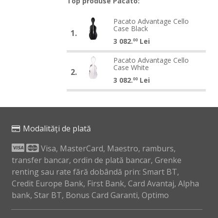
Top produse Pacato:
Pacato
Pacato Advantage Cello
Pacato
Case Black
Advantage
1.
Advantage
3 082.
Lei
Cello
00
Cello
Case
Pacato
Case
Pacato Advantage Cello
Pacato
Black
Case White
Advantage
Black
2.
Advantage
3 082.
Lei
Cello
00
Cello
Case
Case
White
White
Modalități de plată
Visa, MasterCard, Maestro, ramburs,
transfer bancar, ordin de plată bancar, Grenke
renting sau rate fără dobândă prin: Smart BT,
Credit Europe Bank, First Bank, Card Avantaj, Alpha
bank, Star BT, Bonus Card Garanti, Optimo