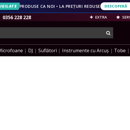
IGILATE
PRODUSE CA NOI • LA PREȚURI REDUSE
DESCOPERĂ
DESCOPERĂ
VEZI OFERT
0356 228 228
EXTRA
SERV
cauta
Microfoane
DJ
Suflători
Instrumente cu Arcuș
Tobe