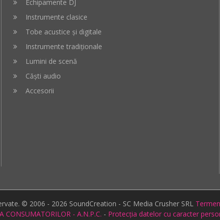
Echipamente DJ
Instrumente clasice
Tobe acustice și digitale
Instrumente tradiționale
Lumini de scenă
Căști audio
Accesorii
zervate. © 2006 - 2026 SoundCreation - SC Media Crusher SRL
Termeni 
A CONSUMATORILOR - A.N.P.C.
-
Protecția datelor cu caracter pers