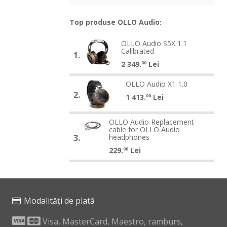
Top produse OLLO Audio:
OLLO
OLLO Audio S5X 1.1
OLLO
Calibrated
Audio
1.
Audio
2 349.
Lei
S5X
00
S5X
1.1
OLLO
1.1
OLLO Audio X1 1.0
OLLO
Calibrated
Audio
Calibrated
2.
Audio
1 413.
Lei
00
X1
X1
1.0
OLLO
1.0
OLLO Audio Replacement
OLLO
cable for OLLO Audio
Audio
Audio
3.
headphones
Replacement
Replacement
229.
Lei
00
cable
cable
for
for
OLLO
OLLO
Audio
Audio
Modalități de plată
headphones
headphones
Visa, MasterCard, Maestro, ramburs,