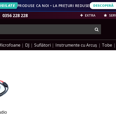
IGILATE
PRODUSE CA NOI • LA PREȚURI REDUSE
DESCOPERĂ
DESCOPERĂ
VEZI OFERT
0356 228 228
EXTRA
SERV
cauta
Microfoane
DJ
Suflători
Instrumente cu Arcuș
Tobe
udio