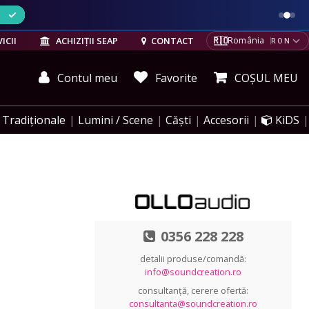
ELE
🇷🇴
ICII
ACHIZIȚII SEAP
CONTACT
România
RON
Contul meu
Favorite
COȘUL MEU
Tradiționale
Lumini / Scene
Căști
Accesorii
KiDS
0356 228 228
detalii produse/comandă:
info@soundcreation.ro
consultanță, cerere ofertă:
consultanta@soundcreation.ro