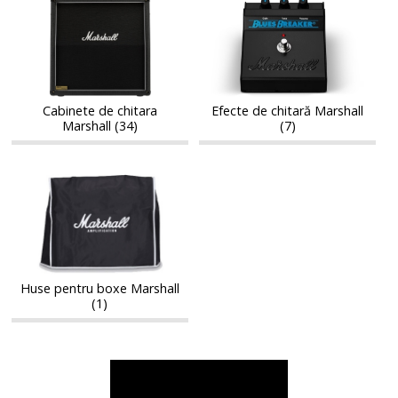
Cabinete
Efecte
de
de
de
de
chitara
chitară
chitara
chitară
Marshall
Marshall
Marshall
Marshall
Cabinete de chitara
Efecte de chitară Marshall
Marshall (34)
(7)
Huse
Huse
pentru
pentru
boxe
boxe
Marshall
Marshall
Huse pentru boxe Marshall
(1)