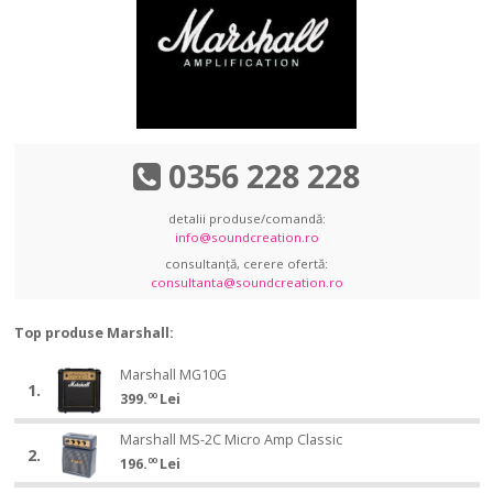
0356 228 228
detalii produse/comandă:
info@soundcreation.ro
consultanță, cerere ofertă:
consultanta@soundcreation.ro
Top produse Marshall:
Marshall
Marshall MG10G
Marshall
1.
MG10G
399.
00
Lei
MG10G
Marshall
Marshall MS-2C Micro Amp Classic
Marshall
2.
MS-
196.
00
Lei
MS-
2C
2C