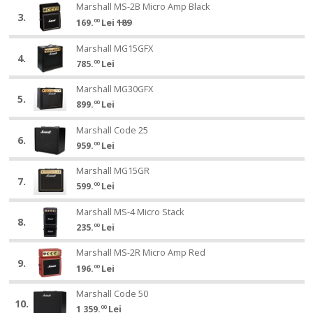
Marshall
Micro
Marshall MS-2B Micro Amp Black
Marshall
Micro
3.
MS-
Amp
189
MS-
169.
00
Lei
Amp
2B
Classic
2B
Classic
Marshall
Micro
Marshall MG15GFX
Marshall
Micro
4.
MG15GFX
Amp
785.
00
Lei
MG15GFX
Amp
Black
Black
Marshall
Marshall MG30GFX
Marshall
5.
MG30GFX
899.
00
Lei
MG30GFX
Marshall
Marshall Code 25
Marshall
6.
Code
959.
00
Lei
Code
25
25
Marshall
Marshall MG15GR
Marshall
7.
MG15GR
599.
00
Lei
MG15GR
Marshall
Marshall MS-4 Micro Stack
Marshall
8.
MS-
235.
00
Lei
MS-
4
4
Marshall
Micro
Marshall MS-2R Micro Amp Red
Marshall
Micro
9.
MS-
Stack
196.
00
Lei
MS-
Stack
2R
2R
Marshall
Micro
Marshall Code 50
Marshall
Micro
10.
Code
Amp
1 359.
00
Lei
Code