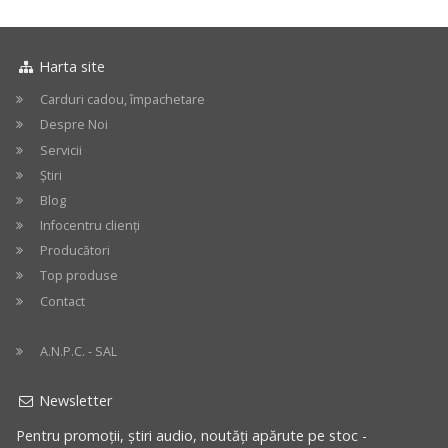
in
cos
Harta site
Carduri cadou, împachetare
Despre Noi
Servicii
Știri
Blog
Infocentru clienți
Producători
Top produse
Contact
A.N.P.C. - SAL
Newsletter
Pentru promoții, știri audio, noutăți apărute pe stoc -